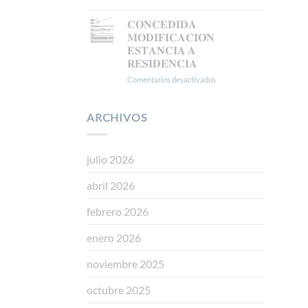
𝗔
𝐑𝐄𝐂𝐔𝐑𝐒𝐎
𝗟𝗔
𝐄𝐒𝐓𝐈𝐌𝐀𝐃𝐎
𝐂𝐎𝐍𝐂𝐄𝐃𝐈𝐃𝐀
𝗥𝗘𝗚𝗨𝗟𝗔𝗥𝗜𝗭𝗔𝗖𝗜Ó𝗡
𝐀𝐍𝐓𝐄
𝐌𝐎𝐃𝐈𝐅𝐈𝐂𝐀𝐂𝐈𝐎𝐍
𝗘𝗫𝗧𝗥𝗔𝗢𝗥𝗗𝗜𝗡𝗔𝗥𝗜𝗔
𝐋𝐀
𝐄𝐒𝐓𝐀𝐍𝐂𝐈𝐀 𝐀
𝗩Í𝗔
𝐒𝐔𝐁𝐃𝐄𝐋𝐄𝐆𝐀𝐂𝐈𝐎𝐍
𝐑𝐄𝐒𝐈𝐃𝐄𝐍𝐂𝐈𝐀
𝗗𝗧
𝐃𝐄𝐋
𝟱ª
𝐆𝐎𝐁𝐈𝐄𝐑𝐍𝐎
Comentarios desactivados
en
(𝗥𝗘𝗔𝗟
𝐄𝐍
𝐂𝐎𝐍𝐂𝐄𝐃𝐈𝐃𝐀
𝗗𝗘𝗖𝗥𝗘𝗧𝗢
𝐆𝐑𝐀𝐍𝐀𝐃𝐀
𝐌𝐎𝐃𝐈𝐅𝐈𝐂𝐀𝐂𝐈𝐎𝐍
𝟭𝟭𝟱𝟱/𝟮𝟬𝟮𝟰)
𝐄𝐒𝐓𝐀𝐍𝐂𝐈𝐀
ARCHIVOS
𝐀
𝐑𝐄𝐒𝐈𝐃𝐄𝐍𝐂𝐈𝐀
julio 2026
abril 2026
febrero 2026
enero 2026
noviembre 2025
octubre 2025