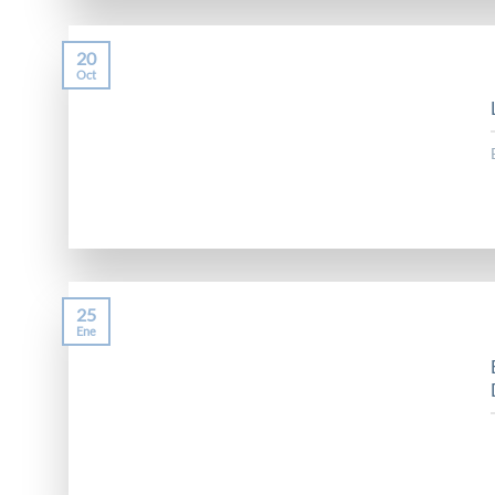
20
Oct
25
Ene