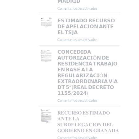
𝗠𝗔𝗗𝗥𝗜𝗗
Comentarios desactivados
en
𝗖𝗢𝗡𝗖𝗘𝗡𝗗𝗜𝗗𝗔
𝗥𝗘𝗦𝗜𝗗𝗘𝗡𝗖𝗜𝗔
𝗘𝗦𝗧𝗜𝗠𝗔𝗗𝗢 𝗥𝗘𝗖𝗨𝗥𝗦𝗢
𝗬
𝗗𝗘 𝗔𝗣𝗘𝗟𝗔𝗖𝗜𝗢𝗡 𝗔𝗡𝗧𝗘
𝗧𝗥𝗔𝗕𝗔𝗝𝗢
𝗘𝗟 𝗧𝗦𝗝𝗔
𝗜𝗡𝗜𝗖𝗜𝗔𝗟
Comentarios desactivados
en
𝗘𝗡
𝗘𝗦𝗧𝗜𝗠𝗔𝗗𝗢
𝗠𝗔𝗗𝗥𝗜𝗗
𝗥𝗘𝗖𝗨𝗥𝗦𝗢
𝗖𝗢𝗡𝗖𝗘𝗗𝗜𝗗𝗔
𝗗𝗘
𝗔𝗨𝗧𝗢𝗥𝗜𝗭𝗔𝗖𝗜Ó𝗡 𝗗𝗘
𝗔𝗣𝗘𝗟𝗔𝗖𝗜𝗢𝗡
𝗥𝗘𝗦𝗜𝗗𝗘𝗡𝗖𝗜𝗔 𝗧𝗥𝗔𝗕𝗔𝗝𝗢
𝗔𝗡𝗧𝗘
𝗘𝗡 𝗕𝗔𝗦𝗘 𝗔 𝗟𝗔
𝗘𝗟
𝗥𝗘𝗚𝗨𝗟𝗔𝗥𝗜𝗭𝗔𝗖𝗜Ó𝗡
𝗧𝗦𝗝𝗔
𝗘𝗫𝗧𝗥𝗔𝗢𝗥𝗗𝗜𝗡𝗔𝗥𝗜𝗔 𝗩Í𝗔
𝗗𝗧 𝟱ª (𝗥𝗘𝗔𝗟 𝗗𝗘𝗖𝗥𝗘𝗧𝗢
𝟭𝟭𝟱𝟱/𝟮𝟬𝟮𝟰)
Comentarios desactivados
en
𝗖𝗢𝗡𝗖𝗘𝗗𝗜𝗗𝗔
𝗔𝗨𝗧𝗢𝗥𝗜𝗭𝗔𝗖𝗜Ó𝗡
𝐑𝐄𝐂𝐔𝐑𝐒𝐎 𝐄𝐒𝐓𝐈𝐌𝐀𝐃𝐎
𝗗𝗘
𝐀𝐍𝐓𝐄 𝐋𝐀
𝗥𝗘𝗦𝗜𝗗𝗘𝗡𝗖𝗜𝗔
𝐒𝐔𝐁𝐃𝐄𝐋𝐄𝐆𝐀𝐂𝐈𝐎𝐍 𝐃𝐄𝐋
𝗧𝗥𝗔𝗕𝗔𝗝𝗢
𝐆𝐎𝐁𝐈𝐄𝐑𝐍𝐎 𝐄𝐍 𝐆𝐑𝐀𝐍𝐀𝐃𝐀
𝗘𝗡
𝗕𝗔𝗦𝗘
Comentarios desactivados
en