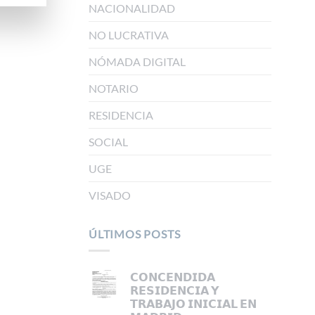
NACIONALIDAD
NO LUCRATIVA
NÓMADA DIGITAL
NOTARIO
RESIDENCIA
SOCIAL
UGE
VISADO
ÚLTIMOS POSTS
𝗖𝗢𝗡𝗖𝗘𝗡𝗗𝗜𝗗𝗔
𝗥𝗘𝗦𝗜𝗗𝗘𝗡𝗖𝗜𝗔 𝗬
𝗧𝗥𝗔𝗕𝗔𝗝𝗢 𝗜𝗡𝗜𝗖𝗜𝗔𝗟 𝗘𝗡