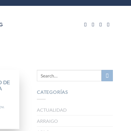
G
O DE
A
CATEGORÍAS
ov.
ACTUALIDAD
ARRAIGO