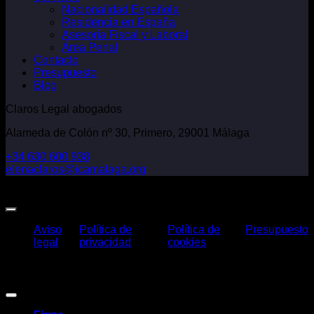
Nacionalidad Española
Residencia en España
Asesoría Fiscal y Laboral
Área Penal
Contacto
Presupuesto
Blog
Claros Legal abogados
Alameda de Colón nº 30, Primero, 29001 Málaga
+34 630 600 938
elenaclaros@icamalaga.org
Our Facebook Page
Aviso
Política de
Política de
Presupuesto
legal
privacidad
cookies
Claros Legal Abogados
©
2026. Todos los derechos reservados.
Diseño y desarrollo
TuchoDigital
.