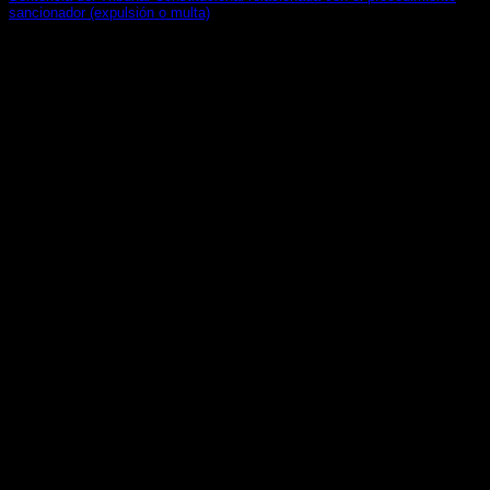
sancionador (expulsión o multa)
18 de junio de 2023
Pleno. Sentencia 47/2023, de 10 de mayo de 2023. Recurso
de amparo 1060-2020. Promovido por[...]