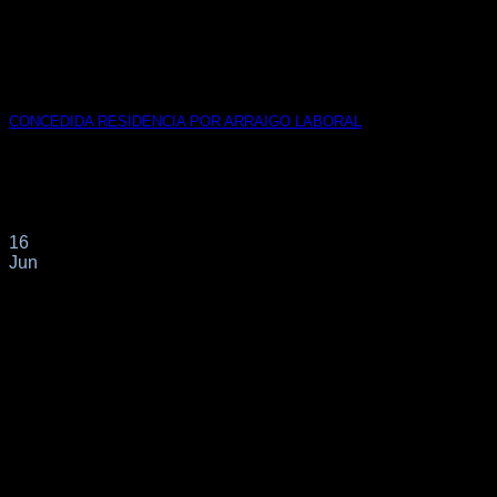
CONCEDIDA RESIDENCIA POR ARRAIGO LABORAL
! CONCEDIDA NUEVA AUTORIZACION DE RESIDENCIA
TEMPORAL POR CIRCUNSTANCIAS EXCEPCIONALES
POR ARRAIGO LABORAL ! Dicha[...]
16
Jun