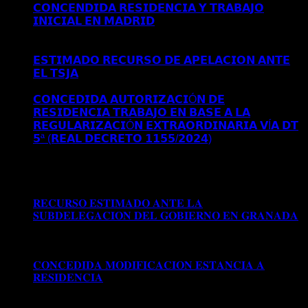
𝗖𝗢𝗡𝗖𝗘𝗡𝗗𝗜𝗗𝗔 𝗥𝗘𝗦𝗜𝗗𝗘𝗡𝗖𝗜𝗔 𝗬 𝗧𝗥𝗔𝗕𝗔𝗝𝗢
𝗜𝗡𝗜𝗖𝗜𝗔𝗟 𝗘𝗡 𝗠𝗔𝗗𝗥𝗜𝗗
Comentarios desactivados
en
𝗖𝗢𝗡𝗖𝗘𝗡𝗗𝗜𝗗𝗔 𝗥𝗘𝗦𝗜𝗗𝗘𝗡𝗖𝗜𝗔 𝗬 𝗧𝗥𝗔𝗕𝗔𝗝𝗢
𝗜𝗡𝗜𝗖𝗜𝗔𝗟 𝗘𝗡 𝗠𝗔𝗗𝗥𝗜𝗗
𝗘𝗦𝗧𝗜𝗠𝗔𝗗𝗢 𝗥𝗘𝗖𝗨𝗥𝗦𝗢 𝗗𝗘 𝗔𝗣𝗘𝗟𝗔𝗖𝗜𝗢𝗡 𝗔𝗡𝗧𝗘
𝗘𝗟 𝗧𝗦𝗝𝗔
Comentarios desactivados
en 𝗘𝗦𝗧𝗜𝗠𝗔𝗗𝗢
𝗥𝗘𝗖𝗨𝗥𝗦𝗢 𝗗𝗘 𝗔𝗣𝗘𝗟𝗔𝗖𝗜𝗢𝗡 𝗔𝗡𝗧𝗘 𝗘𝗟 𝗧𝗦𝗝𝗔
𝗖𝗢𝗡𝗖𝗘𝗗𝗜𝗗𝗔 𝗔𝗨𝗧𝗢𝗥𝗜𝗭𝗔𝗖𝗜Ó𝗡 𝗗𝗘
𝗥𝗘𝗦𝗜𝗗𝗘𝗡𝗖𝗜𝗔 𝗧𝗥𝗔𝗕𝗔𝗝𝗢 𝗘𝗡 𝗕𝗔𝗦𝗘 𝗔 𝗟𝗔
𝗥𝗘𝗚𝗨𝗟𝗔𝗥𝗜𝗭𝗔𝗖𝗜Ó𝗡 𝗘𝗫𝗧𝗥𝗔𝗢𝗥𝗗𝗜𝗡𝗔𝗥𝗜𝗔 𝗩Í𝗔 𝗗𝗧
𝟱ª (𝗥𝗘𝗔𝗟 𝗗𝗘𝗖𝗥𝗘𝗧𝗢 𝟭𝟭𝟱𝟱/𝟮𝟬𝟮𝟰)
Comentarios
desactivados
en 𝗖𝗢𝗡𝗖𝗘𝗗𝗜𝗗𝗔 𝗔𝗨𝗧𝗢𝗥𝗜𝗭𝗔𝗖𝗜Ó𝗡
𝗗𝗘 𝗥𝗘𝗦𝗜𝗗𝗘𝗡𝗖𝗜𝗔 𝗧𝗥𝗔𝗕𝗔𝗝𝗢 𝗘𝗡 𝗕𝗔𝗦𝗘 𝗔 𝗟𝗔
𝗥𝗘𝗚𝗨𝗟𝗔𝗥𝗜𝗭𝗔𝗖𝗜Ó𝗡 𝗘𝗫𝗧𝗥𝗔𝗢𝗥𝗗𝗜𝗡𝗔𝗥𝗜𝗔 𝗩Í𝗔 𝗗𝗧
𝟱ª (𝗥𝗘𝗔𝗟 𝗗𝗘𝗖𝗥𝗘𝗧𝗢 𝟭𝟭𝟱𝟱/𝟮𝟬𝟮𝟰)
𝐑𝐄𝐂𝐔𝐑𝐒𝐎 𝐄𝐒𝐓𝐈𝐌𝐀𝐃𝐎 𝐀𝐍𝐓𝐄 𝐋𝐀
𝐒𝐔𝐁𝐃𝐄𝐋𝐄𝐆𝐀𝐂𝐈𝐎𝐍 𝐃𝐄𝐋 𝐆𝐎𝐁𝐈𝐄𝐑𝐍𝐎 𝐄𝐍 𝐆𝐑𝐀𝐍𝐀𝐃𝐀
Comentarios desactivados
en 𝐑𝐄𝐂𝐔𝐑𝐒𝐎 𝐄𝐒𝐓𝐈𝐌𝐀𝐃𝐎
𝐀𝐍𝐓𝐄 𝐋𝐀 𝐒𝐔𝐁𝐃𝐄𝐋𝐄𝐆𝐀𝐂𝐈𝐎𝐍 𝐃𝐄𝐋 𝐆𝐎𝐁𝐈𝐄𝐑𝐍𝐎 𝐄𝐍
𝐆𝐑𝐀𝐍𝐀𝐃𝐀
𝐂𝐎𝐍𝐂𝐄𝐃𝐈𝐃𝐀 𝐌𝐎𝐃𝐈𝐅𝐈𝐂𝐀𝐂𝐈𝐎𝐍 𝐄𝐒𝐓𝐀𝐍𝐂𝐈𝐀 𝐀
𝐑𝐄𝐒𝐈𝐃𝐄𝐍𝐂𝐈𝐀
Comentarios desactivados
en
𝐂𝐎𝐍𝐂𝐄𝐃𝐈𝐃𝐀 𝐌𝐎𝐃𝐈𝐅𝐈𝐂𝐀𝐂𝐈𝐎𝐍 𝐄𝐒𝐓𝐀𝐍𝐂𝐈𝐀 𝐀
𝐑𝐄𝐒𝐈𝐃𝐄𝐍𝐂𝐈𝐀