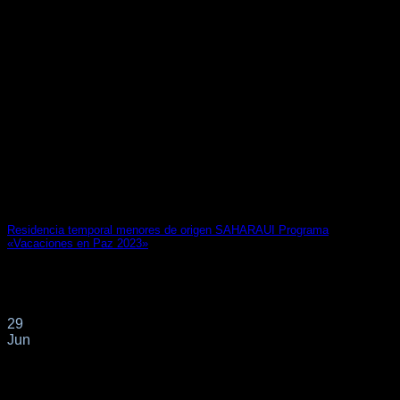
Residencia temporal menores de origen SAHARAUI Programa
«Vacaciones en Paz 2023»
Resolución de 21 de junio de 2023, de la Secretaría de
Estado de Migraciones, por[...]
29
Jun