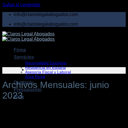
Saltar al contenido
info@claroslegalabogados.com
info@claroslegalabogados.com
Firma
Servicios
Nacionalidad Española
Residencia en España
Asesoría Fiscal y Laboral
Área Penal
Archivos Mensuales:
junio
Contacto
Presupuesto
2023
Blog