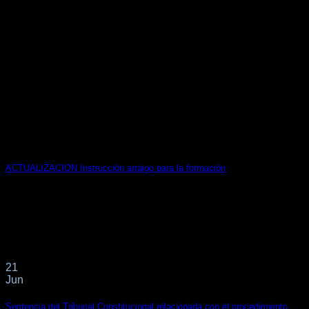
ACTUALIZACION Instrucción arraigo para la formación
https://inclusion.seg-
social.es/documents/410169/2156505/report_230602+Instru
a918-cb34-37e4-f10d30bff255?t=1685971019226 La
Secretaría de Estado de Migraciones (Ministerio de
Inclusión, Seguridad Social y Migraciones) acaba[...]
21
Jun
Sentencia del Tribunal Constitucional relacionada con el procedimiento