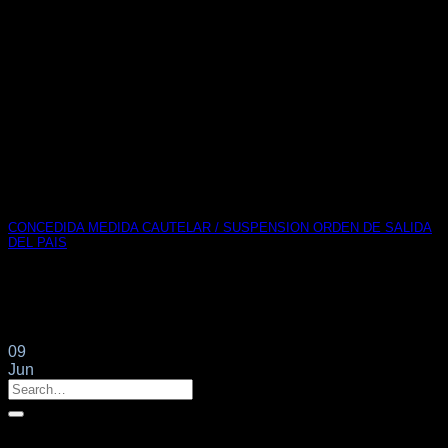
CONCEDIDA MEDIDA CAUTELAR / SUSPENSION ORDEN DE SALIDA
DEL PAIS
𝐄𝐒𝐓𝐈𝐌𝐀 𝐉𝐔𝐙𝐆𝐀𝐃𝐎 𝐃𝐄 𝐋𝐎 𝐂𝐎𝐍𝐓𝐄𝐍𝐂𝐈𝐎𝐒𝐎 𝐀𝐃𝐌 𝐍º 𝟜
𝐃𝐄 𝐌𝐀𝐋𝐀𝐆𝐀 𝐌𝐂, 𝐀𝐂𝐔𝐄𝐑𝐃𝐀 𝐒𝐔𝐒𝐏𝐄𝐍𝐒𝐈𝐎𝐍 𝐎𝐑𝐃𝐄𝐍
𝐒𝐀𝐋𝐈𝐃𝐀[...]
09
Jun
Categorías