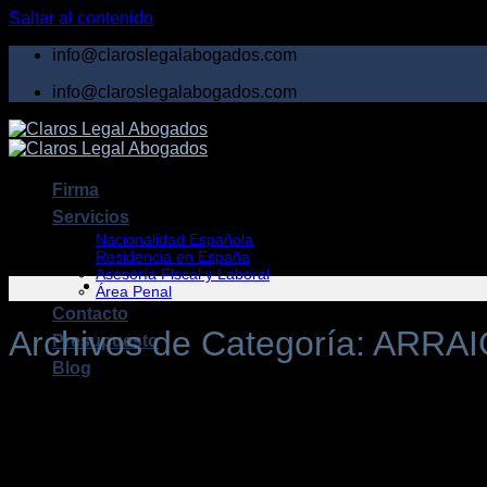
Saltar al contenido
info@claroslegalabogados.com
info@claroslegalabogados.com
Firma
Servicios
Nacionalidad Española
Residencia en España
Asesoría Fiscal y Laboral
Área Penal
Contacto
Archivos de Categoría:
ARRAI
Presupuesto
Blog