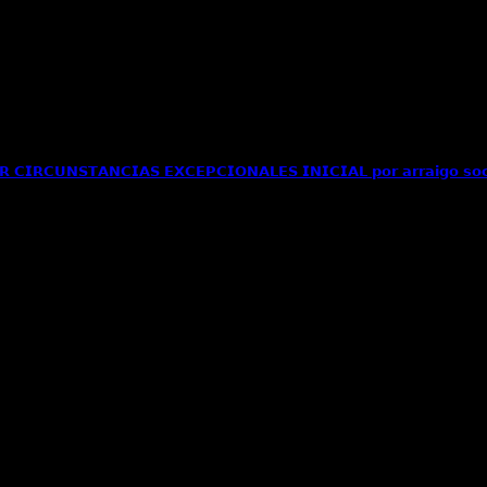
𝗜𝗥𝗖𝗨𝗡𝗦𝗧𝗔𝗡𝗖𝗜𝗔𝗦 𝗘𝗫𝗖𝗘𝗣𝗖𝗜𝗢𝗡𝗔𝗟𝗘𝗦 𝗜𝗡𝗜𝗖𝗜𝗔𝗟 𝗽𝗼𝗿 𝗮𝗿𝗿𝗮𝗶𝗴𝗼 𝘀𝗼
ionalidad paraguaya se solicita autorización de[...]