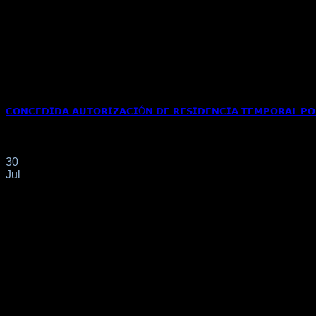
𝗖𝗢𝗡𝗖𝗘𝗗𝗜𝗗𝗔 𝗔𝗨𝗧𝗢𝗥𝗜𝗭𝗔𝗖𝗜Ó𝗡 𝗗𝗘 𝗥𝗘𝗦𝗜𝗗𝗘𝗡𝗖𝗜𝗔 𝗧𝗘𝗠𝗣𝗢𝗥𝗔𝗟 𝗣𝗢𝗥 
Con fecha 8/4/2025 en representación de nuestro cliente de nac
30
Jul