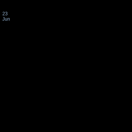
📌Con fecha 7/5/2025 nuestra clienta de origen COLOMBIANO so
23
Jun