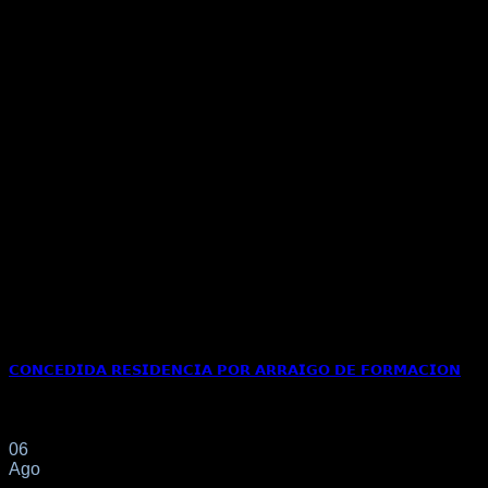
𝗖𝗢𝗡𝗖𝗘𝗗𝗜𝗗𝗔 𝗥𝗘𝗦𝗜𝗗𝗘𝗡𝗖𝗜𝗔 𝗣𝗢𝗥 𝗔𝗥𝗥𝗔𝗜𝗚𝗢 𝗗𝗘 𝗙𝗢𝗥𝗠𝗔𝗖𝗜𝗢𝗡
📌Con fecha de 4/5/2025 nuestra clienta de nacionalidad PARA
06
Ago