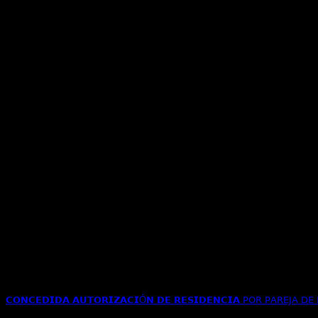
𝗖𝗢𝗡𝗖𝗘𝗗𝗜𝗗𝗔 𝗔𝗨𝗧𝗢𝗥𝗜𝗭𝗔𝗖𝗜Ó𝗡 𝗗𝗘 𝗥𝗘𝗦𝗜𝗗𝗘𝗡𝗖𝗜𝗔 𝖯𝖮𝖱 𝖯𝖠𝖱𝖤𝖩𝖠 𝖣𝖤 