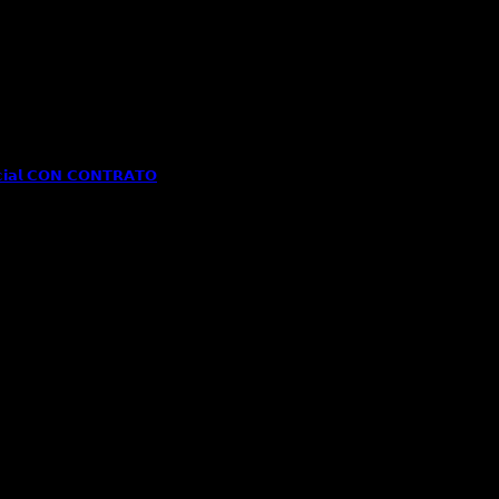
𝗶𝗮𝗹 𝗖𝗢𝗡 𝗖𝗢𝗡𝗧𝗥𝗔𝗧𝗢