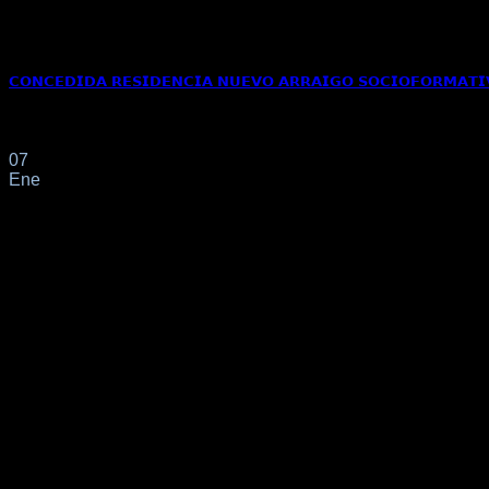
𝗖𝗢𝗡𝗖𝗘𝗗𝗜𝗗𝗔 𝗥𝗘𝗦𝗜𝗗𝗘𝗡𝗖𝗜𝗔 𝗡𝗨𝗘𝗩𝗢 𝗔𝗥𝗥𝗔𝗜𝗚𝗢 𝗦𝗢𝗖𝗜𝗢𝗙𝗢𝗥𝗠𝗔𝗧𝗜
Haremos especial mención a las Instrucciones SEM 1/2025 sobre
07
Ene