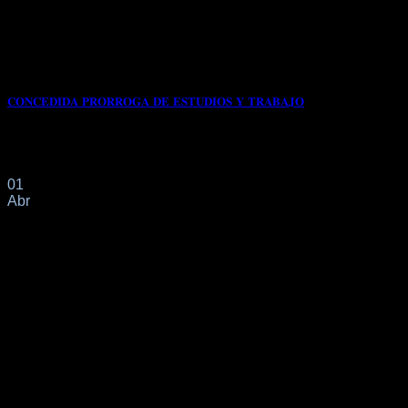
𝐂𝐎𝐍𝐂𝐄𝐃𝐈𝐃𝐀 𝐏𝐑𝐎𝐑𝐑𝐎𝐆𝐀 𝐃𝐄 𝐄𝐒𝐓𝐔𝐃𝐈𝐎𝐒 𝐘 𝐓𝐑𝐀𝐁𝐀𝐉𝐎
Con fecha 27/03/2025 tiene entrada en el Registro de la
Oficina de Extranjeros de Málaga[...]
01
Abr