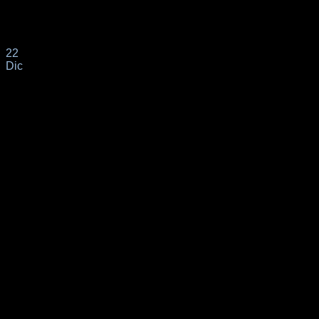
Con fecha 1/08/2024 tiene entrada en el Registro de la
Oficina de Extranjeros de Málaga[...]
22
Dic