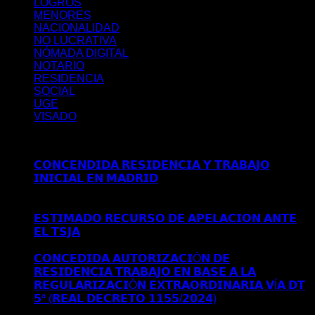
LOGROS
MENORES
NACIONALIDAD
NO LUCRATIVA
NÓMADA DIGITAL
NOTARIO
RESIDENCIA
SOCIAL
UGE
VISADO
Últimos posts
𝗖𝗢𝗡𝗖𝗘𝗡𝗗𝗜𝗗𝗔 𝗥𝗘𝗦𝗜𝗗𝗘𝗡𝗖𝗜𝗔 𝗬 𝗧𝗥𝗔𝗕𝗔𝗝𝗢
𝗜𝗡𝗜𝗖𝗜𝗔𝗟 𝗘𝗡 𝗠𝗔𝗗𝗥𝗜𝗗
Comentarios desactivados
en
𝗖𝗢𝗡𝗖𝗘𝗡𝗗𝗜𝗗𝗔 𝗥𝗘𝗦𝗜𝗗𝗘𝗡𝗖𝗜𝗔 𝗬 𝗧𝗥𝗔𝗕𝗔𝗝𝗢
𝗜𝗡𝗜𝗖𝗜𝗔𝗟 𝗘𝗡 𝗠𝗔𝗗𝗥𝗜𝗗
𝗘𝗦𝗧𝗜𝗠𝗔𝗗𝗢 𝗥𝗘𝗖𝗨𝗥𝗦𝗢 𝗗𝗘 𝗔𝗣𝗘𝗟𝗔𝗖𝗜𝗢𝗡 𝗔𝗡𝗧𝗘
𝗘𝗟 𝗧𝗦𝗝𝗔
Comentarios desactivados
en 𝗘𝗦𝗧𝗜𝗠𝗔𝗗𝗢
𝗥𝗘𝗖𝗨𝗥𝗦𝗢 𝗗𝗘 𝗔𝗣𝗘𝗟𝗔𝗖𝗜𝗢𝗡 𝗔𝗡𝗧𝗘 𝗘𝗟 𝗧𝗦𝗝𝗔
𝗖𝗢𝗡𝗖𝗘𝗗𝗜𝗗𝗔 𝗔𝗨𝗧𝗢𝗥𝗜𝗭𝗔𝗖𝗜Ó𝗡 𝗗𝗘
𝗥𝗘𝗦𝗜𝗗𝗘𝗡𝗖𝗜𝗔 𝗧𝗥𝗔𝗕𝗔𝗝𝗢 𝗘𝗡 𝗕𝗔𝗦𝗘 𝗔 𝗟𝗔
𝗥𝗘𝗚𝗨𝗟𝗔𝗥𝗜𝗭𝗔𝗖𝗜Ó𝗡 𝗘𝗫𝗧𝗥𝗔𝗢𝗥𝗗𝗜𝗡𝗔𝗥𝗜𝗔 𝗩Í𝗔 𝗗𝗧
𝟱ª (𝗥𝗘𝗔𝗟 𝗗𝗘𝗖𝗥𝗘𝗧𝗢 𝟭𝟭𝟱𝟱/𝟮𝟬𝟮𝟰)
Comentarios
desactivados
en 𝗖𝗢𝗡𝗖𝗘𝗗𝗜𝗗𝗔 𝗔𝗨𝗧𝗢𝗥𝗜𝗭𝗔𝗖𝗜Ó𝗡