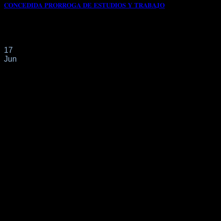
𝐂𝐎𝐍𝐂𝐄𝐃𝐈𝐃𝐀 𝐏𝐑𝐎𝐑𝐑𝐎𝐆𝐀 𝐃𝐄 𝐄𝐒𝐓𝐔𝐃𝐈𝐎𝐒 𝐘 𝐓𝐑𝐀𝐁𝐀𝐉𝐎
📌Con fecha 19/05/2025 tiene entrada en el Registro de la
Oficina de Extranjeros de Málaga[...]
17
Jun