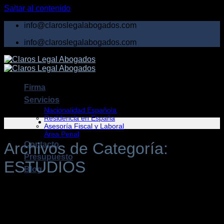
Saltar al contenido
info@claroslegalabogados.com
info@claroslegalabogados.com
Firma
Servicios
Nacionalidad Española
Residencia en España
Asesoría Fiscal y Laboral
Área Penal
Archivos de Categoría:
Contacto
Presupuesto
ESTUDIOS
Blog