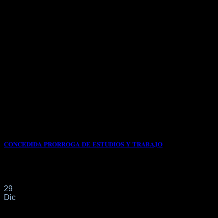
𝐂𝐎𝐍𝐂𝐄𝐃𝐈𝐃𝐀 𝐏𝐑𝐎𝐑𝐑𝐎𝐆𝐀 𝐃𝐄 𝐄𝐒𝐓𝐔𝐃𝐈𝐎𝐒 𝐘 𝐓𝐑𝐀𝐁𝐀𝐉𝐎
Con fecha 23/08/2023 tiene entrada en el Registro de la
Oficina de Extranjeros de Málaga[...]
29
Dic