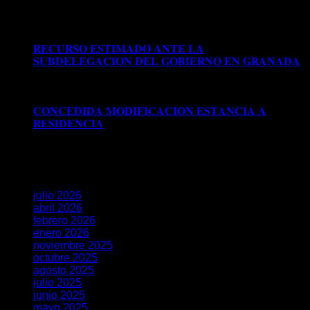
𝗗𝗘 𝗥𝗘𝗦𝗜𝗗𝗘𝗡𝗖𝗜𝗔 𝗧𝗥𝗔𝗕𝗔𝗝𝗢 𝗘𝗡 𝗕𝗔𝗦𝗘 𝗔 𝗟𝗔
𝗥𝗘𝗚𝗨𝗟𝗔𝗥𝗜𝗭𝗔𝗖𝗜Ó𝗡 𝗘𝗫𝗧𝗥𝗔𝗢𝗥𝗗𝗜𝗡𝗔𝗥𝗜𝗔 𝗩Í𝗔 𝗗𝗧
𝟱ª (𝗥𝗘𝗔𝗟 𝗗𝗘𝗖𝗥𝗘𝗧𝗢 𝟭𝟭𝟱𝟱/𝟮𝟬𝟮𝟰)
𝐑𝐄𝐂𝐔𝐑𝐒𝐎 𝐄𝐒𝐓𝐈𝐌𝐀𝐃𝐎 𝐀𝐍𝐓𝐄 𝐋𝐀
𝐒𝐔𝐁𝐃𝐄𝐋𝐄𝐆𝐀𝐂𝐈𝐎𝐍 𝐃𝐄𝐋 𝐆𝐎𝐁𝐈𝐄𝐑𝐍𝐎 𝐄𝐍 𝐆𝐑𝐀𝐍𝐀𝐃𝐀
Comentarios desactivados
en 𝐑𝐄𝐂𝐔𝐑𝐒𝐎 𝐄𝐒𝐓𝐈𝐌𝐀𝐃𝐎
𝐀𝐍𝐓𝐄 𝐋𝐀 𝐒𝐔𝐁𝐃𝐄𝐋𝐄𝐆𝐀𝐂𝐈𝐎𝐍 𝐃𝐄𝐋 𝐆𝐎𝐁𝐈𝐄𝐑𝐍𝐎 𝐄𝐍
𝐆𝐑𝐀𝐍𝐀𝐃𝐀
𝐂𝐎𝐍𝐂𝐄𝐃𝐈𝐃𝐀 𝐌𝐎𝐃𝐈𝐅𝐈𝐂𝐀𝐂𝐈𝐎𝐍 𝐄𝐒𝐓𝐀𝐍𝐂𝐈𝐀 𝐀
𝐑𝐄𝐒𝐈𝐃𝐄𝐍𝐂𝐈𝐀
Comentarios desactivados
en
𝐂𝐎𝐍𝐂𝐄𝐃𝐈𝐃𝐀 𝐌𝐎𝐃𝐈𝐅𝐈𝐂𝐀𝐂𝐈𝐎𝐍 𝐄𝐒𝐓𝐀𝐍𝐂𝐈𝐀 𝐀
𝐑𝐄𝐒𝐈𝐃𝐄𝐍𝐂𝐈𝐀
Archivos
julio 2026
abril 2026
febrero 2026
enero 2026
noviembre 2025
octubre 2025
agosto 2025
julio 2025
junio 2025
mayo 2025