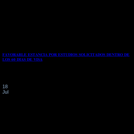
𝐅𝐀𝐕𝐎𝐑𝐀𝐁𝐋𝐄 𝐄𝐒𝐓𝐀𝐍𝐂𝐈𝐀 𝐏𝐎𝐑 𝐄𝐒𝐓𝐔𝐃𝐈𝐎𝐒 𝐒𝐎𝐋𝐈𝐂𝐈𝐓𝐀𝐃𝐎𝐒 𝐃𝐄𝐍𝐓𝐑𝐎 𝐃𝐄
𝐋𝐎𝐒 𝟔𝟎 𝐃𝐈𝐀𝐒 𝐃𝐄 𝐕𝐈𝐒𝐀
En el expediente de referencia obran los documentos que
acreditan la realización de la actividad[...]
18
Jul