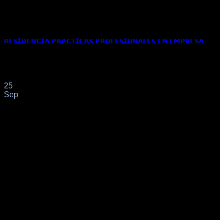
𝗥𝗘𝗦𝗜𝗗𝗘𝗡𝗖𝗜𝗔 𝗣𝗥𝗔𝗖𝗧𝗜𝗖𝗔𝗦 𝗣𝗥𝗢𝗙𝗘𝗦𝗜𝗢𝗡𝗔𝗟𝗘𝗦 𝗘𝗡 𝗘𝗠𝗣𝗥𝗘𝗦𝗔
Se otorga residencia a nuestra clienta INGENIERO de
nacionalidad colombiana conforme al apartado 6[...]
25
Sep