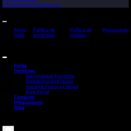
elenaclaros@icamalaga.org
Our Facebook Page
Aviso
Política de
Política de
Presupuesto
legal
privacidad
cookies
Claros Legal Abogados
©
2026. Todos los derechos reservados.
Diseño y desarrollo
TuchoDigital
.
Firma
Servicios
Nacionalidad Española
Residencia en España
Asesoría Fiscal y Laboral
Área Penal
Contacto
Presupuesto
Blog
-