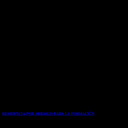
𝐑𝐄𝐒𝐈𝐃𝐄𝐍𝐂𝐈𝐀 𝐏𝐎𝐑 𝐀𝐑𝐑𝐀𝐈𝐆𝐎 𝐏𝐀𝐑𝐀 𝐋𝐀 𝐅𝐎𝐑𝐌𝐀𝐂𝐈Ó𝐍
📌Con fecha 24/07/2023 nuestro cliente de nacionalidad