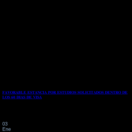
𝐅𝐀𝐕𝐎𝐑𝐀𝐁𝐋𝐄 𝐄𝐒𝐓𝐀𝐍𝐂𝐈𝐀 𝐏𝐎𝐑 𝐄𝐒𝐓𝐔𝐃𝐈𝐎𝐒 𝐒𝐎𝐋𝐈𝐂𝐈𝐓𝐀𝐃𝐎𝐒 𝐃𝐄𝐍𝐓𝐑𝐎 𝐃𝐄
𝐋𝐎𝐒 𝟔𝟎 𝐃𝐈𝐀𝐒 𝐃𝐄 𝐕𝐈𝐒𝐀
📌En el expediente de referencia obran los documentos que
acreditan la realización de la actividad[...]
03
Ene