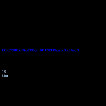
𝐂𝐎𝐍𝐂𝐄𝐃𝐈𝐃𝐀 𝐏𝐑𝐎𝐑𝐑𝐎𝐆𝐀 𝐃𝐄 𝐄𝐒𝐓𝐔𝐃𝐈𝐎𝐒 𝐘 𝐓𝐑𝐀𝐁𝐀𝐉𝐎
Con fecha 23/01/2025 tiene entrada en el Registro de la
Oficina de Extranjeros de Málaga[...]
19
Mar