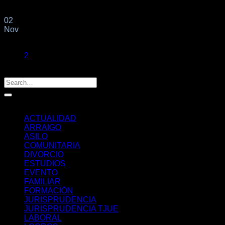
argentina solicita a través del despacho autorización de[...]
02
Nov
1
2
Categorías
ACTUALIDAD
ARRAIGO
ASILO
COMUNITARIA
DIVORCIO
ESTUDIOS
EVENTO
FAMILIAR
FORMACIÓN
JURISPRUDENCIA
JURISPRUDENCIA TJUE
LABORAL