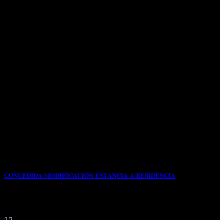
𝐂𝐎𝐍𝐂𝐄𝐃𝐈𝐃𝐀 𝐌𝐎𝐃𝐈𝐅𝐈𝐂𝐀𝐂𝐈𝐎𝐍 𝐄𝐒𝐓𝐀𝐍𝐂𝐈𝐀 𝐀 𝐑𝐄𝐒𝐈𝐃𝐄𝐍𝐂𝐈𝐀
Por este despacho profesional procedemos a la
MODIFICACIÓN de la tarjeta ya que era TITULAR[...]