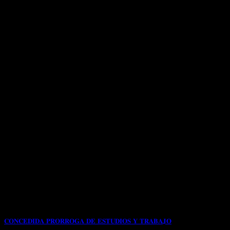
𝐂𝐎𝐍𝐂𝐄𝐃𝐈𝐃𝐀 𝐏𝐑𝐎𝐑𝐑𝐎𝐆𝐀 𝐃𝐄 𝐄𝐒𝐓𝐔𝐃𝐈𝐎𝐒 𝐘 𝐓𝐑𝐀𝐁𝐀𝐉𝐎