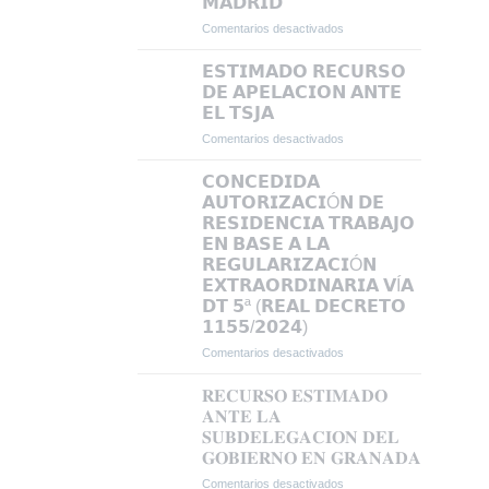
𝗠𝗔𝗗𝗥𝗜𝗗
Comentarios desactivados
en
𝗖𝗢𝗡𝗖𝗘𝗡𝗗𝗜𝗗𝗔
𝗥𝗘𝗦𝗜𝗗𝗘𝗡𝗖𝗜𝗔
𝗘𝗦𝗧𝗜𝗠𝗔𝗗𝗢 𝗥𝗘𝗖𝗨𝗥𝗦𝗢
𝗬
𝗗𝗘 𝗔𝗣𝗘𝗟𝗔𝗖𝗜𝗢𝗡 𝗔𝗡𝗧𝗘
𝗧𝗥𝗔𝗕𝗔𝗝𝗢
𝗘𝗟 𝗧𝗦𝗝𝗔
𝗜𝗡𝗜𝗖𝗜𝗔𝗟
Comentarios desactivados
en
𝗘𝗡
𝗘𝗦𝗧𝗜𝗠𝗔𝗗𝗢
𝗠𝗔𝗗𝗥𝗜𝗗
𝗥𝗘𝗖𝗨𝗥𝗦𝗢
𝗖𝗢𝗡𝗖𝗘𝗗𝗜𝗗𝗔
𝗗𝗘
𝗔𝗨𝗧𝗢𝗥𝗜𝗭𝗔𝗖𝗜Ó𝗡 𝗗𝗘
𝗔𝗣𝗘𝗟𝗔𝗖𝗜𝗢𝗡
𝗥𝗘𝗦𝗜𝗗𝗘𝗡𝗖𝗜𝗔 𝗧𝗥𝗔𝗕𝗔𝗝𝗢
𝗔𝗡𝗧𝗘
𝗘𝗡 𝗕𝗔𝗦𝗘 𝗔 𝗟𝗔
𝗘𝗟
𝗥𝗘𝗚𝗨𝗟𝗔𝗥𝗜𝗭𝗔𝗖𝗜Ó𝗡
𝗧𝗦𝗝𝗔
𝗘𝗫𝗧𝗥𝗔𝗢𝗥𝗗𝗜𝗡𝗔𝗥𝗜𝗔 𝗩Í𝗔
𝗗𝗧 𝟱ª (𝗥𝗘𝗔𝗟 𝗗𝗘𝗖𝗥𝗘𝗧𝗢
𝟭𝟭𝟱𝟱/𝟮𝟬𝟮𝟰)
Comentarios desactivados
en
𝗖𝗢𝗡𝗖𝗘𝗗𝗜𝗗𝗔
𝗔𝗨𝗧𝗢𝗥𝗜𝗭𝗔𝗖𝗜Ó𝗡
𝐑𝐄𝐂𝐔𝐑𝐒𝐎 𝐄𝐒𝐓𝐈𝐌𝐀𝐃𝐎
𝗗𝗘
𝐀𝐍𝐓𝐄 𝐋𝐀
𝗥𝗘𝗦𝗜𝗗𝗘𝗡𝗖𝗜𝗔
𝐒𝐔𝐁𝐃𝐄𝐋𝐄𝐆𝐀𝐂𝐈𝐎𝐍 𝐃𝐄𝐋
𝗧𝗥𝗔𝗕𝗔𝗝𝗢
𝐆𝐎𝐁𝐈𝐄𝐑𝐍𝐎 𝐄𝐍 𝐆𝐑𝐀𝐍𝐀𝐃𝐀
𝗘𝗡
𝗕𝗔𝗦𝗘
Comentarios desactivados
en