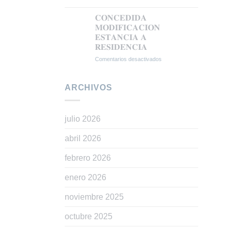
𝗔
𝐑𝐄𝐂𝐔𝐑𝐒𝐎
𝗟𝗔
𝐄𝐒𝐓𝐈𝐌𝐀𝐃𝐎
𝐂𝐎𝐍𝐂𝐄𝐃𝐈𝐃𝐀
𝗥𝗘𝗚𝗨𝗟𝗔𝗥𝗜𝗭𝗔𝗖𝗜Ó𝗡
𝐀𝐍𝐓𝐄
𝐌𝐎𝐃𝐈𝐅𝐈𝐂𝐀𝐂𝐈𝐎𝐍
𝗘𝗫𝗧𝗥𝗔𝗢𝗥𝗗𝗜𝗡𝗔𝗥𝗜𝗔
𝐋𝐀
𝐄𝐒𝐓𝐀𝐍𝐂𝐈𝐀 𝐀
𝗩Í𝗔
𝐒𝐔𝐁𝐃𝐄𝐋𝐄𝐆𝐀𝐂𝐈𝐎𝐍
𝐑𝐄𝐒𝐈𝐃𝐄𝐍𝐂𝐈𝐀
𝗗𝗧
𝐃𝐄𝐋
𝟱ª
𝐆𝐎𝐁𝐈𝐄𝐑𝐍𝐎
Comentarios desactivados
en
(𝗥𝗘𝗔𝗟
𝐄𝐍
𝐂𝐎𝐍𝐂𝐄𝐃𝐈𝐃𝐀
𝗗𝗘𝗖𝗥𝗘𝗧𝗢
𝐆𝐑𝐀𝐍𝐀𝐃𝐀
𝐌𝐎𝐃𝐈𝐅𝐈𝐂𝐀𝐂𝐈𝐎𝐍
𝟭𝟭𝟱𝟱/𝟮𝟬𝟮𝟰)
𝐄𝐒𝐓𝐀𝐍𝐂𝐈𝐀
ARCHIVOS
𝐀
𝐑𝐄𝐒𝐈𝐃𝐄𝐍𝐂𝐈𝐀
julio 2026
abril 2026
febrero 2026
enero 2026
noviembre 2025
octubre 2025