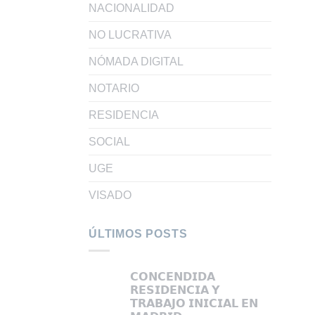
NACIONALIDAD
NO LUCRATIVA
NÓMADA DIGITAL
NOTARIO
RESIDENCIA
SOCIAL
UGE
VISADO
ÚLTIMOS POSTS
𝗖𝗢𝗡𝗖𝗘𝗡𝗗𝗜𝗗𝗔
𝗥𝗘𝗦𝗜𝗗𝗘𝗡𝗖𝗜𝗔 𝗬
𝗧𝗥𝗔𝗕𝗔𝗝𝗢 𝗜𝗡𝗜𝗖𝗜𝗔𝗟 𝗘𝗡