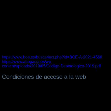
Titular: CLAROS LEGAL ABOGADOS
Domicilio social: ALAMEDA DE COLÓN Nº 30,
PRIMERO, 29001 MÁLAGA
Dirección de correo electrónico:
ELENACLAROS@ICAMALAGA.ORG
Teléfono: +34 630 600 938
Los abogados ejercen la profesión con sujeción al Estatuto
General de la Abogacía Española y al Código Deontológico
de la Abogacía que pueden ser consultados en los
siguientes enlaces:
https://www.boe.es/buscar/act.php?id=BOE-A-2021-4568
https://www.abogacia.es/wp-
content/uploads/2019/05/Codigo-Deontologico-2019.pdf
Condiciones de acceso a la web
La utilización de este sitio Web atribuye la condición de
Usuario a quien lo haga e implica la aceptación de todas las
condiciones incluidas en este Aviso Legal. El Usuario
deberá leer estas condiciones cada vez que acceda a esta
Web, ya que pueden ser modificadas en lo sucesivo.
Algunos aspectos de este sitio Web, por su especialidad,