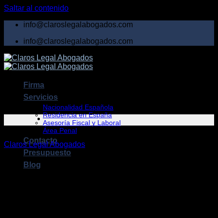
Saltar al contenido
info@claroslegalabogados.com
info@claroslegalabogados.com
Firma
Servicios
Nacionalidad Española
Residencia en España
Asesoría Fiscal y Laboral
Área Penal
Contacto
Claros Legal Abogados
»
Aviso legal
Presupuesto
Blog
En este apartado se incluye información sobre las
condiciones de acceso y utilización de este sitio web que
deben ser conocidas por el usuario, a los efectos previstos
en la Ley 34/2002 de Servicios de la Sociedad de la
Información y de Comercio Electrónico.