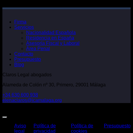
Firma
Servicios
Nacionalidad Española
Residencia en España
Asesoría Fiscal y Laboral
Área Penal
Contacto
Presupuesto
Blog
Claros Legal abogados
Alameda de Colón nº 30, Primero, 29001 Málaga
+34 630 600 938
elenaclaros@icamalaga.org
Our Facebook Page
Aviso
Política de
Política de
Presupuesto
legal
privacidad
cookies