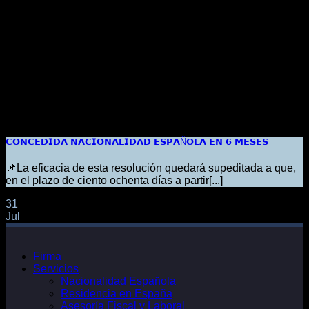
𝗖𝗢𝗡𝗖𝗘𝗗𝗜𝗗𝗔 𝗡𝗔𝗖𝗜𝗢𝗡𝗔𝗟𝗜𝗗𝗔𝗗 𝗘𝗦𝗣𝗔Ñ𝗢𝗟𝗔 𝗘𝗡 𝟲 𝗠𝗘𝗦𝗘𝗦
📌La eficacia de esta resolución quedará supeditada a que,
en el plazo de ciento ochenta días a partir[...]
31
Jul
Firma
Servicios
Nacionalidad Española
Residencia en España
Asesoría Fiscal y Laboral