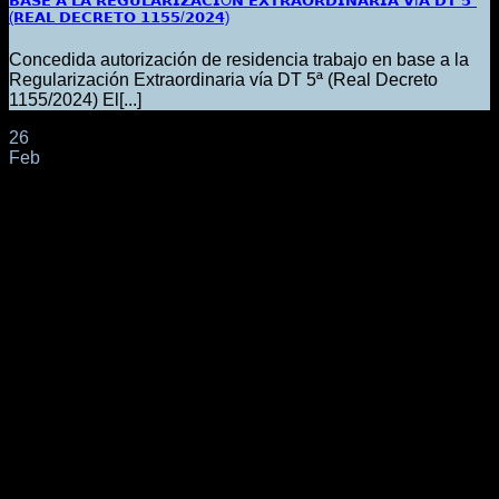
𝗕𝗔𝗦𝗘 𝗔 𝗟𝗔 𝗥𝗘𝗚𝗨𝗟𝗔𝗥𝗜𝗭𝗔𝗖𝗜Ó𝗡 𝗘𝗫𝗧𝗥𝗔𝗢𝗥𝗗𝗜𝗡𝗔𝗥𝗜𝗔 𝗩Í𝗔 𝗗𝗧 𝟱ª
(𝗥𝗘𝗔𝗟 𝗗𝗘𝗖𝗥𝗘𝗧𝗢 𝟭𝟭𝟱𝟱/𝟮𝟬𝟮𝟰)
Concedida autorización de residencia trabajo en base a la
Regularización Extraordinaria vía DT 5ª (Real Decreto
1155/2024) El[...]
26
Feb