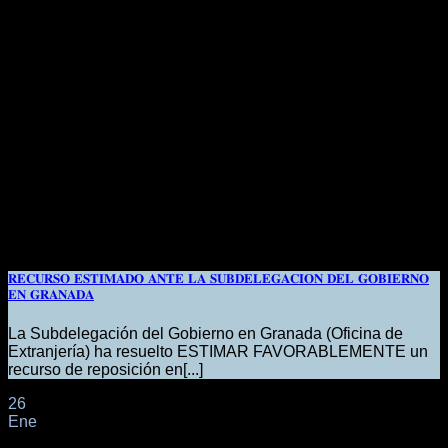
𝐑𝐄𝐂𝐔𝐑𝐒𝐎 𝐄𝐒𝐓𝐈𝐌𝐀𝐃𝐎 𝐀𝐍𝐓𝐄 𝐋𝐀 𝐒𝐔𝐁𝐃𝐄𝐋𝐄𝐆𝐀𝐂𝐈𝐎𝐍 𝐃𝐄𝐋 𝐆𝐎𝐁𝐈𝐄𝐑𝐍𝐎
𝐄𝐍 𝐆𝐑𝐀𝐍𝐀𝐃𝐀
La Subdelegación del Gobierno en Granada (Oficina de
Extranjería) ha resuelto ESTIMAR FAVORABLEMENTE un
recurso de reposición en[...]
26
Ene