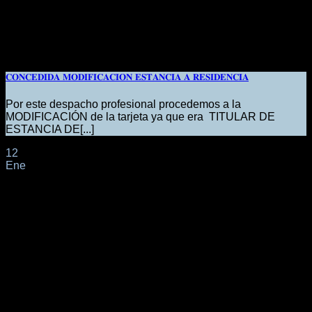
𝐂𝐎𝐍𝐂𝐄𝐃𝐈𝐃𝐀 𝐌𝐎𝐃𝐈𝐅𝐈𝐂𝐀𝐂𝐈𝐎𝐍 𝐄𝐒𝐓𝐀𝐍𝐂𝐈𝐀 𝐀 𝐑𝐄𝐒𝐈𝐃𝐄𝐍𝐂𝐈𝐀
Por este despacho profesional procedemos a la
MODIFICACIÓN de la tarjeta ya que era TITULAR DE
ESTANCIA DE[...]
12
Ene