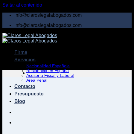
Saltar al contenido
info@claroslegalabogados.com
info@claroslegalabogados.com
Firma
Servicios
Nacionalidad Española
Residencia en España
Asesoría Fiscal y Laboral
Área Penal
Contacto
Presupuesto
Blog