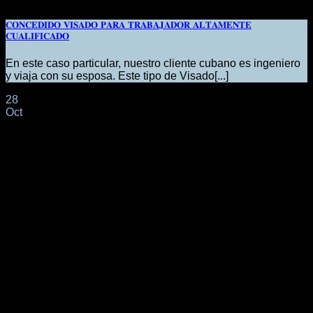
𝐂𝐎𝐍𝐂𝐄𝐃𝐈𝐃𝐎 𝐕𝐈𝐒𝐀𝐃𝐎 𝐏𝐀𝐑𝐀 𝐓𝐑𝐀𝐁𝐀𝐉𝐀𝐃𝐎𝐑 𝐀𝐋𝐓𝐀𝐌𝐄𝐍𝐓𝐄
𝐂𝐔𝐀𝐋𝐈𝐅𝐈𝐂𝐀𝐃𝐎
En este caso particular, nuestro cliente cubano es ingeniero
y viaja con su esposa. Este tipo de Visado[...]
28
Oct