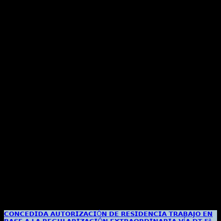
𝗖𝗢𝗡𝗖𝗘𝗗𝗜𝗗𝗔 𝗔𝗨𝗧𝗢𝗥𝗜𝗭𝗔𝗖𝗜Ó𝗡 𝗗𝗘 𝗥𝗘𝗦𝗜𝗗𝗘𝗡𝗖𝗜𝗔 𝗧𝗥𝗔𝗕𝗔𝗝𝗢 𝗘𝗡