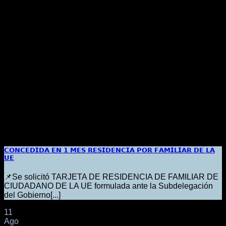
𝗖𝗢𝗡𝗖𝗘𝗗𝗜𝗗𝗔 𝗘𝗡 𝟭 𝗠𝗘𝗦 𝗥𝗘𝗦𝗜𝗗𝗘𝗡𝗖𝗜𝗔 𝗣𝗢𝗥 𝗙𝗔𝗠𝗜𝗟𝗜𝗔𝗥 𝗗𝗘 𝗟𝗔
𝗨𝗘
📌Se solicitó TARJETA DE RESIDENCIA DE FAMILIAR DE
CIUDADANO DE LA UE formulada ante la Subdelegación
del Gobierno[...]
11
Ago