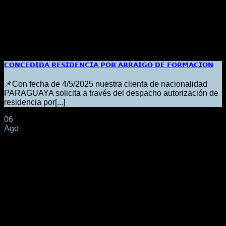
𝗖𝗢𝗡𝗖𝗘𝗗𝗜𝗗𝗔 𝗥𝗘𝗦𝗜𝗗𝗘𝗡𝗖𝗜𝗔 𝗣𝗢𝗥 𝗔𝗥𝗥𝗔𝗜𝗚𝗢 𝗗𝗘 𝗙𝗢𝗥𝗠𝗔𝗖𝗜𝗢𝗡
📌Con fecha de 4/5/2025 nuestra clienta de nacionalidad
PARAGUAYA solicita a través del despacho autorización de
residencia por[...]
06
Ago