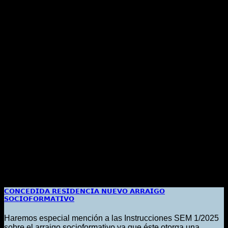
𝗖𝗢𝗡𝗖𝗘𝗗𝗜𝗗𝗔 𝗥𝗘𝗦𝗜𝗗𝗘𝗡𝗖𝗜𝗔 𝗡𝗨𝗘𝗩𝗢 𝗔𝗥𝗥𝗔𝗜𝗚𝗢
𝗦𝗢𝗖𝗜𝗢𝗙𝗢𝗥𝗠𝗔𝗧𝗜𝗩𝗢
Haremos especial mención a las Instrucciones SEM 1/2025
sobre el arraigo socioformativo ya que éste otorga una