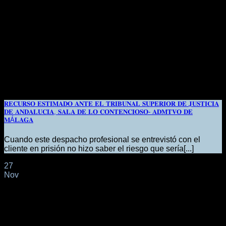
𝐑𝐄𝐂𝐔𝐑𝐒𝐎 𝐄𝐒𝐓𝐈𝐌𝐀𝐃𝐎 𝐀𝐍𝐓𝐄 𝐄𝐋 𝐓𝐑𝐈𝐁𝐔𝐍𝐀𝐋 𝐒𝐔𝐏𝐄𝐑𝐈𝐎𝐑 𝐃𝐄 𝐉𝐔𝐒𝐓𝐈𝐂𝐈𝐀
𝐃𝐄 𝐀𝐍𝐃𝐀𝐋𝐔𝐂𝐈𝐀, 𝐒𝐀𝐋𝐀 𝐃𝐄 𝐋𝐎 𝐂𝐎𝐍𝐓𝐄𝐍𝐂𝐈𝐎𝐒𝐎- 𝐀𝐃𝐌𝐓𝐕𝐎 𝐃𝐄
𝐌Á𝐋𝐀𝐆𝐀
Cuando este despacho profesional se entrevistó con el
cliente en prisión no hizo saber el riesgo que sería[...]
27
Nov