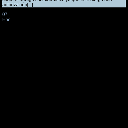
autorización[...]
07
Ene