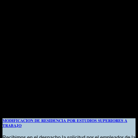
𝐌𝐎𝐃𝐈𝐅𝐈𝐂𝐀𝐂𝐈𝐎𝐍 𝐃𝐄 𝐑𝐄𝐒𝐈𝐃𝐄𝐍𝐂𝐈𝐀 𝐏𝐎𝐑 𝐄𝐒𝐓𝐔𝐃𝐈𝐎𝐒 𝐒𝐔𝐏𝐄𝐑𝐈𝐎𝐑𝐄𝐒 𝐀
𝐓𝐑𝐀𝐁𝐀𝐉𝐎
Recibimos en el despacho la solicitud por el empleador de la