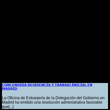
𝗖𝗢𝗡𝗖𝗘𝗡𝗗𝗜𝗗𝗔 𝗥𝗘𝗦𝗜𝗗𝗘𝗡𝗖𝗜𝗔 𝗬 𝗧𝗥𝗔𝗕𝗔𝗝𝗢 𝗜𝗡𝗜𝗖𝗜𝗔𝗟 𝗘𝗡
𝗠𝗔𝗗𝗥𝗜𝗗
La Oficina de Extranjería de la Delegación del Gobierno en
Madrid ha emitido una resolución administrativa favorable
que[...]