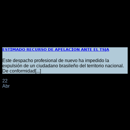
𝗘𝗦𝗧𝗜𝗠𝗔𝗗𝗢 𝗥𝗘𝗖𝗨𝗥𝗦𝗢 𝗗𝗘 𝗔𝗣𝗘𝗟𝗔𝗖𝗜𝗢𝗡 𝗔𝗡𝗧𝗘 𝗘𝗟 𝗧𝗦𝗝𝗔
Este despacho profesional de nuevo ha impedido la
expulsión de un ciudadano brasileño del territorio nacional.
De conformidad[...]
22
Abr