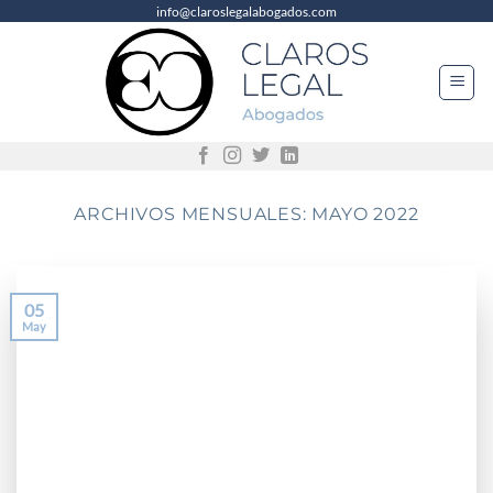
info@claroslegalabogados.com
Saltar
al
contenido
ARCHIVOS MENSUALES:
MAYO 2022
05
May