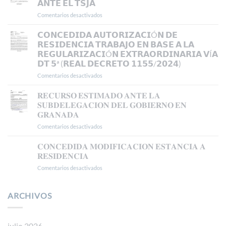
𝗔𝗡𝗧𝗘 𝗘𝗟 𝗧𝗦𝗝𝗔
𝗧𝗥𝗔𝗕𝗔𝗝𝗢
Comentarios desactivados
en
𝗜𝗡𝗜𝗖𝗜𝗔𝗟
𝗘𝗦𝗧𝗜𝗠𝗔𝗗𝗢
𝗘𝗡
𝗥𝗘𝗖𝗨𝗥𝗦𝗢
𝗖𝗢𝗡𝗖𝗘𝗗𝗜𝗗𝗔 𝗔𝗨𝗧𝗢𝗥𝗜𝗭𝗔𝗖𝗜Ó𝗡 𝗗𝗘
𝗠𝗔𝗗𝗥𝗜𝗗
𝗗𝗘
𝗥𝗘𝗦𝗜𝗗𝗘𝗡𝗖𝗜𝗔 𝗧𝗥𝗔𝗕𝗔𝗝𝗢 𝗘𝗡 𝗕𝗔𝗦𝗘 𝗔 𝗟𝗔
𝗔𝗣𝗘𝗟𝗔𝗖𝗜𝗢𝗡
𝗥𝗘𝗚𝗨𝗟𝗔𝗥𝗜𝗭𝗔𝗖𝗜Ó𝗡 𝗘𝗫𝗧𝗥𝗔𝗢𝗥𝗗𝗜𝗡𝗔𝗥𝗜𝗔 𝗩Í𝗔
𝗔𝗡𝗧𝗘
𝗗𝗧 𝟱ª (𝗥𝗘𝗔𝗟 𝗗𝗘𝗖𝗥𝗘𝗧𝗢 𝟭𝟭𝟱𝟱/𝟮𝟬𝟮𝟰)
𝗘𝗟
𝗧𝗦𝗝𝗔
Comentarios desactivados
en
𝗖𝗢𝗡𝗖𝗘𝗗𝗜𝗗𝗔
𝗔𝗨𝗧𝗢𝗥𝗜𝗭𝗔𝗖𝗜Ó𝗡
𝐑𝐄𝐂𝐔𝐑𝐒𝐎 𝐄𝐒𝐓𝐈𝐌𝐀𝐃𝐎 𝐀𝐍𝐓𝐄 𝐋𝐀
𝗗𝗘
𝐒𝐔𝐁𝐃𝐄𝐋𝐄𝐆𝐀𝐂𝐈𝐎𝐍 𝐃𝐄𝐋 𝐆𝐎𝐁𝐈𝐄𝐑𝐍𝐎 𝐄𝐍
𝗥𝗘𝗦𝗜𝗗𝗘𝗡𝗖𝗜𝗔
𝐆𝐑𝐀𝐍𝐀𝐃𝐀
𝗧𝗥𝗔𝗕𝗔𝗝𝗢
Comentarios desactivados
en
𝗘𝗡
𝐑𝐄𝐂𝐔𝐑𝐒𝐎
𝗕𝗔𝗦𝗘
𝐄𝐒𝐓𝐈𝐌𝐀𝐃𝐎
𝗔
𝐂𝐎𝐍𝐂𝐄𝐃𝐈𝐃𝐀 𝐌𝐎𝐃𝐈𝐅𝐈𝐂𝐀𝐂𝐈𝐎𝐍 𝐄𝐒𝐓𝐀𝐍𝐂𝐈𝐀 𝐀
𝐀𝐍𝐓𝐄
𝗟𝗔
𝐑𝐄𝐒𝐈𝐃𝐄𝐍𝐂𝐈𝐀
𝐋𝐀
𝗥𝗘𝗚𝗨𝗟𝗔𝗥𝗜𝗭𝗔𝗖𝗜Ó𝗡
Comentarios desactivados
en
𝐒𝐔𝐁𝐃𝐄𝐋𝐄𝐆𝐀𝐂𝐈𝐎𝐍
𝗘𝗫𝗧𝗥𝗔𝗢𝗥𝗗𝗜𝗡𝗔𝗥𝗜𝗔
𝐂𝐎𝐍𝐂𝐄𝐃𝐈𝐃𝐀
𝐃𝐄𝐋
𝗩Í𝗔
𝐌𝐎𝐃𝐈𝐅𝐈𝐂𝐀𝐂𝐈𝐎𝐍
𝐆𝐎𝐁𝐈𝐄𝐑𝐍𝐎
𝗗𝗧
𝐄𝐒𝐓𝐀𝐍𝐂𝐈𝐀
ARCHIVOS
𝐄𝐍
𝟱ª
𝐀
𝐆𝐑𝐀𝐍𝐀𝐃𝐀
(𝗥𝗘𝗔𝗟
𝐑𝐄𝐒𝐈𝐃𝐄𝐍𝐂𝐈𝐀
𝗗𝗘𝗖𝗥𝗘𝗧𝗢
𝟭𝟭𝟱𝟱/𝟮𝟬𝟮𝟰)
julio 2026