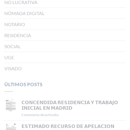
NO LUCRATIVA
NÓMADA DIGITAL
NOTARIO
RESIDENCIA
SOCIAL
UGE
VISADO
ÚLTIMOS POSTS
𝗖𝗢𝗡𝗖𝗘𝗡𝗗𝗜𝗗𝗔 𝗥𝗘𝗦𝗜𝗗𝗘𝗡𝗖𝗜𝗔 𝗬 𝗧𝗥𝗔𝗕𝗔𝗝𝗢
𝗜𝗡𝗜𝗖𝗜𝗔𝗟 𝗘𝗡 𝗠𝗔𝗗𝗥𝗜𝗗
Comentarios desactivados
en
𝗖𝗢𝗡𝗖𝗘𝗡𝗗𝗜𝗗𝗔
𝗥𝗘𝗦𝗜𝗗𝗘𝗡𝗖𝗜𝗔
𝗘𝗦𝗧𝗜𝗠𝗔𝗗𝗢 𝗥𝗘𝗖𝗨𝗥𝗦𝗢 𝗗𝗘 𝗔𝗣𝗘𝗟𝗔𝗖𝗜𝗢𝗡
𝗬