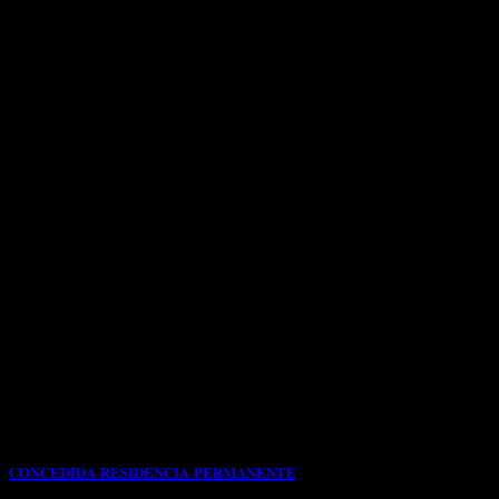
𝐂𝐎𝐍𝐂𝐄𝐃𝐈𝐃𝐀 𝐑𝐄𝐒𝐈𝐃𝐄𝐍𝐂𝐈𝐀 𝐏𝐄𝐑𝐌𝐀𝐍𝐄𝐍𝐓𝐄