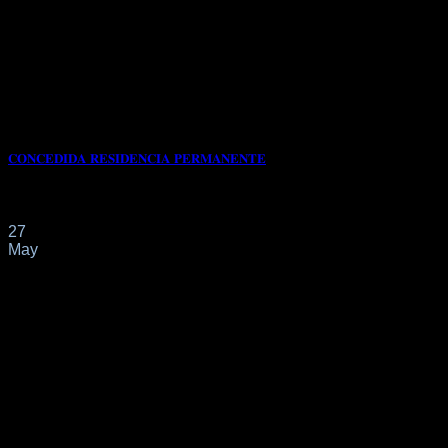
𝐂𝐎𝐍𝐂𝐄𝐃𝐈𝐃𝐀 𝐑𝐄𝐒𝐈𝐃𝐄𝐍𝐂𝐈𝐀 𝐏𝐄𝐑𝐌𝐀𝐍𝐄𝐍𝐓𝐄
La interesada acredita ser casada en ALEMANIA, con residenc
27
May