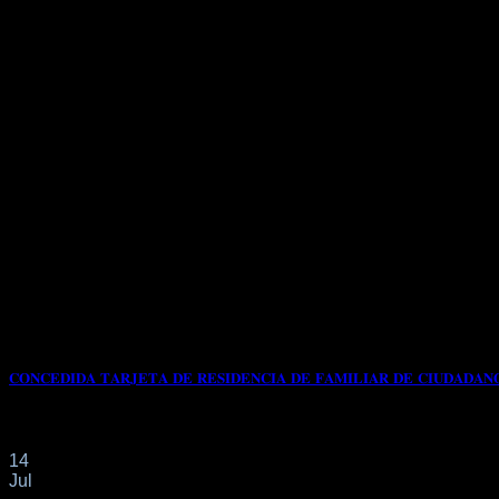
𝐂𝐎𝐍𝐂𝐄𝐃𝐈𝐃𝐀 𝐓𝐀𝐑𝐉𝐄𝐓𝐀 𝐃𝐄 𝐑𝐄𝐒𝐈𝐃𝐄𝐍𝐂𝐈𝐀 𝐃𝐄 𝐅𝐀𝐌𝐈𝐋𝐈𝐀𝐑 𝐃𝐄 𝐂𝐈𝐔𝐃𝐀𝐃𝐀𝐍
📌Se solicitó TARJETA DE RESIDENCIA DE FAMILIAR DE CI
14
Jul