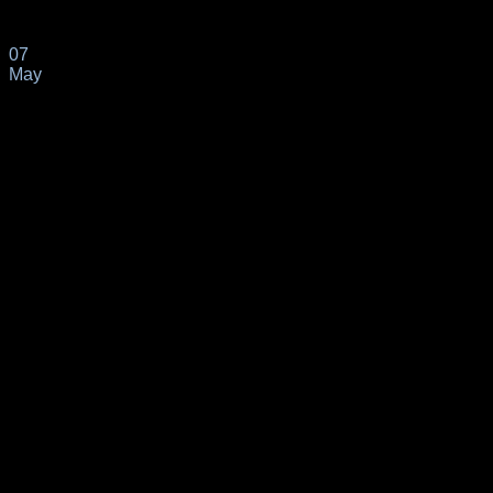
La interesada acredita ser descendiente mayor de 21 años a ca
07
May