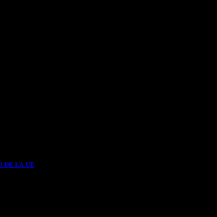
𝐎 𝐃𝐄 𝐋𝐀 𝐔𝐄
UDADANO DE LA UE formulada ante la[...]