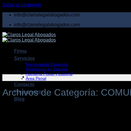
Saltar al contenido
info@claroslegalabogados.com
info@claroslegalabogados.com
Firma
Servicios
Nacionalidad Española
Residencia en España
Asesoría Fiscal y Laboral
Área Penal
Contacto
Archivos de Categoría:
COMUN
Presupuesto
Blog