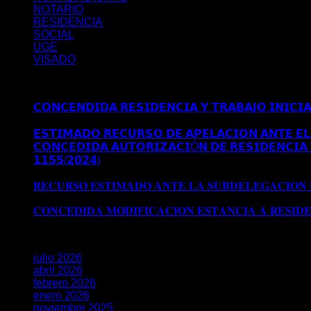
NOTARIO
RESIDENCIA
SOCIAL
UGE
VISADO
Últimos posts
𝗖𝗢𝗡𝗖𝗘𝗡𝗗𝗜𝗗𝗔 𝗥𝗘𝗦𝗜𝗗𝗘𝗡𝗖𝗜𝗔 𝗬 𝗧𝗥𝗔𝗕𝗔𝗝𝗢 𝗜𝗡𝗜𝗖𝗜
𝗠𝗔𝗗𝗥𝗜𝗗
𝗘𝗦𝗧𝗜𝗠𝗔𝗗𝗢 𝗥𝗘𝗖𝗨𝗥𝗦𝗢 𝗗𝗘 𝗔𝗣𝗘𝗟𝗔𝗖𝗜𝗢𝗡 𝗔𝗡𝗧𝗘 𝗘𝗟 
𝗖𝗢𝗡𝗖𝗘𝗗𝗜𝗗𝗔 𝗔𝗨𝗧𝗢𝗥𝗜𝗭𝗔𝗖𝗜Ó𝗡 𝗗𝗘 𝗥𝗘𝗦𝗜𝗗𝗘𝗡𝗖𝗜𝗔 
𝟭𝟭𝟱𝟱/𝟮𝟬𝟮𝟰)
Comentarios desactivados
en 𝗖𝗢𝗡𝗖𝗘𝗗𝗜
𝗘𝗫𝗧𝗥𝗔𝗢𝗥𝗗𝗜𝗡𝗔𝗥𝗜𝗔 𝗩Í𝗔 𝗗𝗧 𝟱ª (𝗥𝗘𝗔𝗟 𝗗𝗘𝗖𝗥𝗘𝗧𝗢 𝟭
𝐑𝐄𝐂𝐔𝐑𝐒𝐎 𝐄𝐒𝐓𝐈𝐌𝐀𝐃𝐎 𝐀𝐍𝐓𝐄 𝐋𝐀 𝐒𝐔𝐁𝐃𝐄𝐋𝐄𝐆𝐀𝐂𝐈𝐎𝐍
𝐒𝐔𝐁𝐃𝐄𝐋𝐄𝐆𝐀𝐂𝐈𝐎𝐍 𝐃𝐄𝐋 𝐆𝐎𝐁𝐈𝐄𝐑𝐍𝐎 𝐄𝐍 𝐆𝐑𝐀𝐍𝐀𝐃𝐀
𝐂𝐎𝐍𝐂𝐄𝐃𝐈𝐃𝐀 𝐌𝐎𝐃𝐈𝐅𝐈𝐂𝐀𝐂𝐈𝐎𝐍 𝐄𝐒𝐓𝐀𝐍𝐂𝐈𝐀 𝐀 𝐑𝐄𝐒𝐈𝐃
Archivos
julio 2026
abril 2026
febrero 2026
enero 2026
noviembre 2025