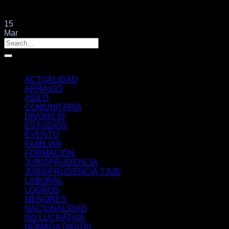
El Consejo de Ministros ha aprobado el Convenio de nacionali
15
Mar
Categorías
ACTUALIDAD
ARRAIGO
ASILO
COMUNITARIA
DIVORCIO
ESTUDIOS
EVENTO
FAMILIAR
FORMACIÓN
JURISPRUDENCIA
JURISPRUDENCIA TJUE
LABORAL
LOGROS
MENORES
NACIONALIDAD
NO LUCRATIVA
NÓMADA DIGITAL