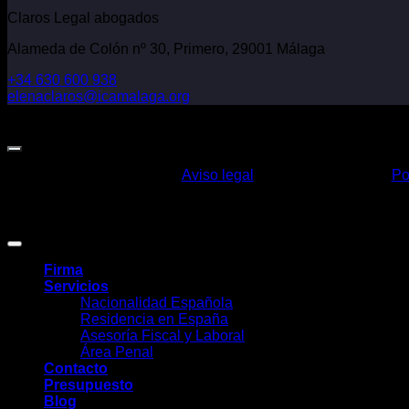
Claros Legal abogados
Alameda de Colón nº 30, Primero, 29001 Málaga
+34 630 600 938
elenaclaros@icamalaga.org
Our Facebook Page
Aviso legal
Po
Claros Legal Abogados
©
2026. Todos los derechos reservados.
Diseño y desarrollo
TuchoDigital
.
Firma
Servicios
Nacionalidad Española
Residencia en España
Asesoría Fiscal y Laboral
Área Penal
Contacto
Presupuesto
Blog