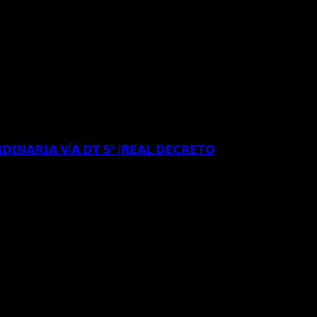
𝗥𝗘𝗦𝗜𝗗𝗘𝗡𝗖𝗜𝗔 𝗬 𝗧𝗥𝗔𝗕𝗔𝗝𝗢 𝗜𝗡𝗜𝗖𝗜𝗔𝗟 𝗘𝗡
𝗘 𝗔𝗣𝗘𝗟𝗔𝗖𝗜𝗢𝗡 𝗔𝗡𝗧𝗘 𝗘𝗟 𝗧𝗦𝗝𝗔
𝗗𝗜𝗡𝗔𝗥𝗜𝗔 𝗩Í𝗔 𝗗𝗧 𝟱ª (𝗥𝗘𝗔𝗟 𝗗𝗘𝗖𝗥𝗘𝗧𝗢
𝗦𝗘 𝗔 𝗟𝗔 𝗥𝗘𝗚𝗨𝗟𝗔𝗥𝗜𝗭𝗔𝗖𝗜Ó𝗡
𝐑𝐄𝐂𝐔𝐑𝐒𝐎 𝐄𝐒𝐓𝐈𝐌𝐀𝐃𝐎 𝐀𝐍𝐓𝐄 𝐋𝐀
𝐈𝐎𝐍 𝐄𝐒𝐓𝐀𝐍𝐂𝐈𝐀 𝐀 𝐑𝐄𝐒𝐈𝐃𝐄𝐍𝐂𝐈𝐀