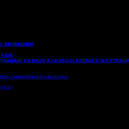
𝗟 𝗘𝗡 𝗠𝗔𝗗𝗥𝗜𝗗
Comentarios desactivados
en 𝗖𝗢𝗡𝗖𝗘𝗡𝗗𝗜𝗗𝗔 
𝗧𝗦𝗝𝗔
Comentarios desactivados
en 𝗘𝗦𝗧𝗜𝗠𝗔𝗗𝗢 𝗥𝗘𝗖𝗨𝗥𝗦𝗢 
𝗥𝗔𝗕𝗔𝗝𝗢 𝗘𝗡 𝗕𝗔𝗦𝗘 𝗔 𝗟𝗔 𝗥𝗘𝗚𝗨𝗟𝗔𝗥𝗜𝗭𝗔𝗖𝗜Ó𝗡 𝗘𝗫𝗧𝗥𝗔𝗢𝗥
𝗔 𝗔𝗨𝗧𝗢𝗥𝗜𝗭𝗔𝗖𝗜Ó𝗡 𝗗𝗘 𝗥𝗘𝗦𝗜𝗗𝗘𝗡𝗖𝗜𝗔 𝗧𝗥𝗔𝗕𝗔𝗝𝗢 𝗘𝗡 𝗕𝗔
𝟭𝟱𝟱/𝟮𝟬𝟮𝟰)
 𝐃𝐄𝐋 𝐆𝐎𝐁𝐈𝐄𝐑𝐍𝐎 𝐄𝐍 𝐆𝐑𝐀𝐍𝐀𝐃𝐀
Comentarios desactivados
en 
𝐍𝐂𝐈𝐀
Comentarios desactivados
en 𝐂𝐎𝐍𝐂𝐄𝐃𝐈𝐃𝐀 𝐌𝐎𝐃𝐈𝐅𝐈𝐂𝐀