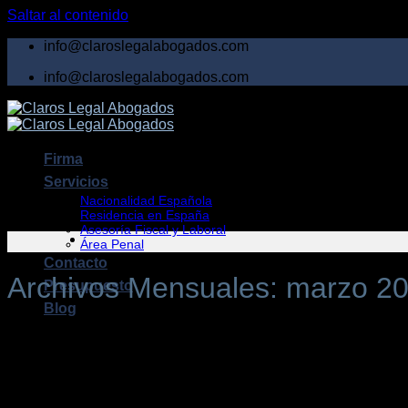
Saltar al contenido
info@claroslegalabogados.com
info@claroslegalabogados.com
Firma
Servicios
Nacionalidad Española
Residencia en España
Asesoría Fiscal y Laboral
Área Penal
Contacto
Archivos Mensuales:
marzo 2
Presupuesto
Blog