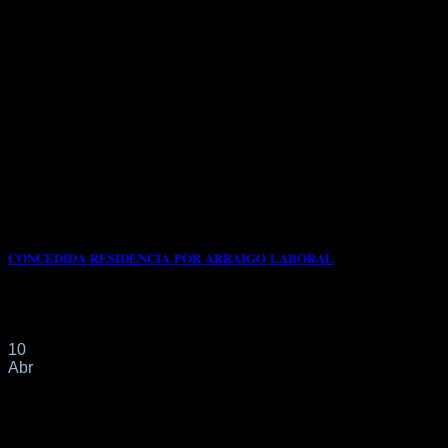
𝐂𝐎𝐍𝐂𝐄𝐃𝐈𝐃𝐀 𝐑𝐄𝐒𝐈𝐃𝐄𝐍𝐂𝐈𝐀 𝐏𝐎𝐑 𝐀𝐑𝐑𝐀𝐈𝐆𝐎 𝐋𝐀𝐁𝐎𝐑𝐀𝐋
📌Con fecha 13/02/2024 nuestro cliente de origen
COLOMBIANO solicita a través de nuestro despacho[...]
10
Abr