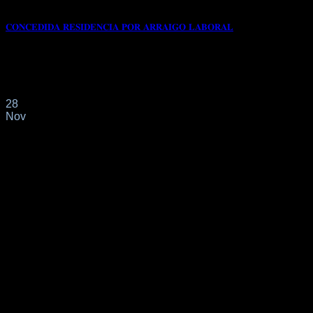
𝐂𝐎𝐍𝐂𝐄𝐃𝐈𝐃𝐀 𝐑𝐄𝐒𝐈𝐃𝐄𝐍𝐂𝐈𝐀 𝐏𝐎𝐑 𝐀𝐑𝐑𝐀𝐈𝐆𝐎 𝐋𝐀𝐁𝐎𝐑𝐀𝐋
📌Con fecha 30/09/2024 nuestro cliente de origen
COLOMBIANO solicita a través de nuestro despacho
profesional[...]
28
Nov