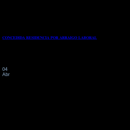
𝐂𝐎𝐍𝐂𝐄𝐃𝐈𝐃𝐀 𝐑𝐄𝐒𝐈𝐃𝐄𝐍𝐂𝐈𝐀 𝐏𝐎𝐑 𝐀𝐑𝐑𝐀𝐈𝐆𝐎 𝐋𝐀𝐁𝐎𝐑𝐀𝐋
📌Con fecha 28/01/2025 nuestra clienta de origen
colombiano solicita a través de nuestro despacho
profesional[...]
04
Abr