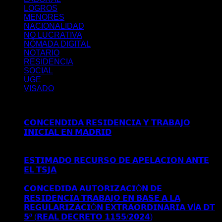
LOGROS
MENORES
NACIONALIDAD
NO LUCRATIVA
NÓMADA DIGITAL
NOTARIO
RESIDENCIA
SOCIAL
UGE
VISADO
Últimos posts
𝗖𝗢𝗡𝗖𝗘𝗡𝗗𝗜𝗗𝗔 𝗥𝗘𝗦𝗜𝗗𝗘𝗡𝗖𝗜𝗔 𝗬 𝗧𝗥𝗔𝗕𝗔𝗝𝗢
𝗜𝗡𝗜𝗖𝗜𝗔𝗟 𝗘𝗡 𝗠𝗔𝗗𝗥𝗜𝗗
Comentarios desactivados
en
𝗖𝗢𝗡𝗖𝗘𝗡𝗗𝗜𝗗𝗔 𝗥𝗘𝗦𝗜𝗗𝗘𝗡𝗖𝗜𝗔 𝗬 𝗧𝗥𝗔𝗕𝗔𝗝𝗢
𝗜𝗡𝗜𝗖𝗜𝗔𝗟 𝗘𝗡 𝗠𝗔𝗗𝗥𝗜𝗗
𝗘𝗦𝗧𝗜𝗠𝗔𝗗𝗢 𝗥𝗘𝗖𝗨𝗥𝗦𝗢 𝗗𝗘 𝗔𝗣𝗘𝗟𝗔𝗖𝗜𝗢𝗡 𝗔𝗡𝗧𝗘
𝗘𝗟 𝗧𝗦𝗝𝗔
Comentarios desactivados
en 𝗘𝗦𝗧𝗜𝗠𝗔𝗗𝗢
𝗥𝗘𝗖𝗨𝗥𝗦𝗢 𝗗𝗘 𝗔𝗣𝗘𝗟𝗔𝗖𝗜𝗢𝗡 𝗔𝗡𝗧𝗘 𝗘𝗟 𝗧𝗦𝗝𝗔
𝗖𝗢𝗡𝗖𝗘𝗗𝗜𝗗𝗔 𝗔𝗨𝗧𝗢𝗥𝗜𝗭𝗔𝗖𝗜Ó𝗡 𝗗𝗘
𝗥𝗘𝗦𝗜𝗗𝗘𝗡𝗖𝗜𝗔 𝗧𝗥𝗔𝗕𝗔𝗝𝗢 𝗘𝗡 𝗕𝗔𝗦𝗘 𝗔 𝗟𝗔
𝗥𝗘𝗚𝗨𝗟𝗔𝗥𝗜𝗭𝗔𝗖𝗜Ó𝗡 𝗘𝗫𝗧𝗥𝗔𝗢𝗥𝗗𝗜𝗡𝗔𝗥𝗜𝗔 𝗩Í𝗔 𝗗𝗧
𝟱ª (𝗥𝗘𝗔𝗟 𝗗𝗘𝗖𝗥𝗘𝗧𝗢 𝟭𝟭𝟱𝟱/𝟮𝟬𝟮𝟰)
Comentarios