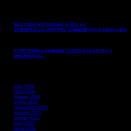
desactivados
en 𝗖𝗢𝗡𝗖𝗘𝗗𝗜𝗗𝗔 𝗔𝗨𝗧𝗢𝗥𝗜𝗭𝗔𝗖𝗜Ó𝗡
𝗗𝗘 𝗥𝗘𝗦𝗜𝗗𝗘𝗡𝗖𝗜𝗔 𝗧𝗥𝗔𝗕𝗔𝗝𝗢 𝗘𝗡 𝗕𝗔𝗦𝗘 𝗔 𝗟𝗔
𝗥𝗘𝗚𝗨𝗟𝗔𝗥𝗜𝗭𝗔𝗖𝗜Ó𝗡 𝗘𝗫𝗧𝗥𝗔𝗢𝗥𝗗𝗜𝗡𝗔𝗥𝗜𝗔 𝗩Í𝗔 𝗗𝗧
𝟱ª (𝗥𝗘𝗔𝗟 𝗗𝗘𝗖𝗥𝗘𝗧𝗢 𝟭𝟭𝟱𝟱/𝟮𝟬𝟮𝟰)
𝐑𝐄𝐂𝐔𝐑𝐒𝐎 𝐄𝐒𝐓𝐈𝐌𝐀𝐃𝐎 𝐀𝐍𝐓𝐄 𝐋𝐀
𝐒𝐔𝐁𝐃𝐄𝐋𝐄𝐆𝐀𝐂𝐈𝐎𝐍 𝐃𝐄𝐋 𝐆𝐎𝐁𝐈𝐄𝐑𝐍𝐎 𝐄𝐍 𝐆𝐑𝐀𝐍𝐀𝐃𝐀
Comentarios desactivados
en 𝐑𝐄𝐂𝐔𝐑𝐒𝐎 𝐄𝐒𝐓𝐈𝐌𝐀𝐃𝐎
𝐀𝐍𝐓𝐄 𝐋𝐀 𝐒𝐔𝐁𝐃𝐄𝐋𝐄𝐆𝐀𝐂𝐈𝐎𝐍 𝐃𝐄𝐋 𝐆𝐎𝐁𝐈𝐄𝐑𝐍𝐎 𝐄𝐍
𝐆𝐑𝐀𝐍𝐀𝐃𝐀
𝐂𝐎𝐍𝐂𝐄𝐃𝐈𝐃𝐀 𝐌𝐎𝐃𝐈𝐅𝐈𝐂𝐀𝐂𝐈𝐎𝐍 𝐄𝐒𝐓𝐀𝐍𝐂𝐈𝐀 𝐀
𝐑𝐄𝐒𝐈𝐃𝐄𝐍𝐂𝐈𝐀
Comentarios desactivados
en
𝐂𝐎𝐍𝐂𝐄𝐃𝐈𝐃𝐀 𝐌𝐎𝐃𝐈𝐅𝐈𝐂𝐀𝐂𝐈𝐎𝐍 𝐄𝐒𝐓𝐀𝐍𝐂𝐈𝐀 𝐀
𝐑𝐄𝐒𝐈𝐃𝐄𝐍𝐂𝐈𝐀
Archivos
julio 2026
abril 2026
febrero 2026
enero 2026
noviembre 2025
octubre 2025
agosto 2025
julio 2025
junio 2025