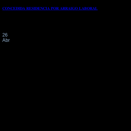
𝐂𝐎𝐍𝐂𝐄𝐃𝐈𝐃𝐀 𝐑𝐄𝐒𝐈𝐃𝐄𝐍𝐂𝐈𝐀 𝐏𝐎𝐑 𝐀𝐑𝐑𝐀𝐈𝐆𝐎 𝐋𝐀𝐁𝐎𝐑𝐀𝐋
📌Con fecha 26/01/2025 nuestro cliente de origen guineano
solicita a través de nuestro despacho profesional[...]
26
Abr