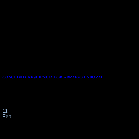
𝐂𝐎𝐍𝐂𝐄𝐃𝐈𝐃𝐀 𝐑𝐄𝐒𝐈𝐃𝐄𝐍𝐂𝐈𝐀 𝐏𝐎𝐑 𝐀𝐑𝐑𝐀𝐈𝐆𝐎 𝐋𝐀𝐁𝐎𝐑𝐀𝐋
📌Con fecha 16/12/2024 nuestra clienta de origen
COLOMBIANO solicita a través de nuestro despacho
profesional[...]
11
Feb