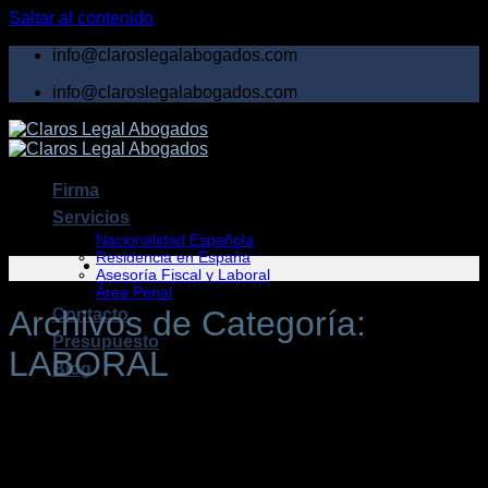
Saltar al contenido
info@claroslegalabogados.com
info@claroslegalabogados.com
Firma
Servicios
Nacionalidad Española
Residencia en España
Asesoría Fiscal y Laboral
Área Penal
Archivos de Categoría:
Contacto
Presupuesto
LABORAL
Blog