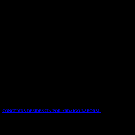
𝐂𝐎𝐍𝐂𝐄𝐃𝐈𝐃𝐀 𝐑𝐄𝐒𝐈𝐃𝐄𝐍𝐂𝐈𝐀 𝐏𝐎𝐑 𝐀𝐑𝐑𝐀𝐈𝐆𝐎 𝐋𝐀𝐁𝐎𝐑𝐀𝐋
📌Con fecha 30/09/2024 nuestro cliente de origen
COLOMBIANO solicita a través de nuestro despacho
profesional[...]