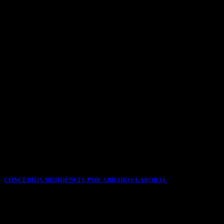
𝐂𝐎𝐍𝐂𝐄𝐃𝐈𝐃𝐀 𝐑𝐄𝐒𝐈𝐃𝐄𝐍𝐂𝐈𝐀 𝐏𝐎𝐑 𝐀𝐑𝐑𝐀𝐈𝐆𝐎 𝐋𝐀𝐁𝐎𝐑𝐀𝐋
📌Con fecha 19/12/2023 nuestra clienta de origen
colombiana solicita a través de nuestro despacho
profesional[...]