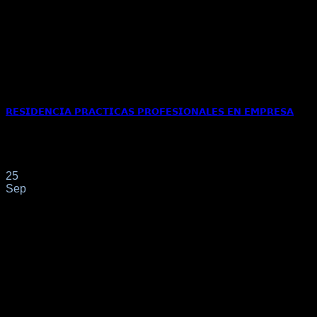
𝗥𝗘𝗦𝗜𝗗𝗘𝗡𝗖𝗜𝗔 𝗣𝗥𝗔𝗖𝗧𝗜𝗖𝗔𝗦 𝗣𝗥𝗢𝗙𝗘𝗦𝗜𝗢𝗡𝗔𝗟𝗘𝗦 𝗘𝗡 𝗘𝗠𝗣𝗥𝗘𝗦𝗔
Se otorga residencia a nuestra clienta INGENIERO de
nacionalidad colombiana conforme al apartado 6[...]
25
Sep