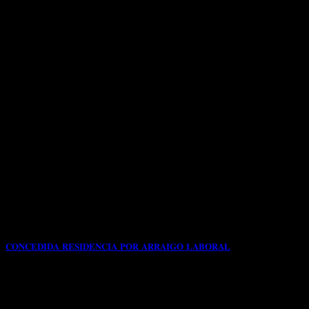
𝐂𝐎𝐍𝐂𝐄𝐃𝐈𝐃𝐀 𝐑𝐄𝐒𝐈𝐃𝐄𝐍𝐂𝐈𝐀 𝐏𝐎𝐑 𝐀𝐑𝐑𝐀𝐈𝐆𝐎 𝐋𝐀𝐁𝐎𝐑𝐀𝐋
📌Con fecha 19/2/2025 nuestra clienta de origen
ARGENTINO solicita a través de nuestro despacho
profesional[...]