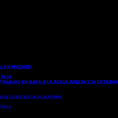
𝗟 𝗘𝗡 𝗠𝗔𝗗𝗥𝗜𝗗
Comentarios desactivados
en 𝗖𝗢𝗡𝗖𝗘𝗡𝗗𝗜𝗗𝗔 
𝗧𝗦𝗝𝗔
Comentarios desactivados
en 𝗘𝗦𝗧𝗜𝗠𝗔𝗗𝗢 𝗥𝗘𝗖𝗨𝗥𝗦𝗢 
𝗥𝗔𝗕𝗔𝗝𝗢 𝗘𝗡 𝗕𝗔𝗦𝗘 𝗔 𝗟𝗔 𝗥𝗘𝗚𝗨𝗟𝗔𝗥𝗜𝗭𝗔𝗖𝗜Ó𝗡 𝗘𝗫𝗧𝗥𝗔𝗢𝗥
𝗔 𝗔𝗨𝗧𝗢𝗥𝗜𝗭𝗔𝗖𝗜Ó𝗡 𝗗𝗘 𝗥𝗘𝗦𝗜𝗗𝗘𝗡𝗖𝗜𝗔 𝗧𝗥𝗔𝗕𝗔𝗝𝗢 𝗘𝗡 𝗕𝗔
𝟭𝟱𝟱/𝟮𝟬𝟮𝟰)
 𝐃𝐄𝐋 𝐆𝐎𝐁𝐈𝐄𝐑𝐍𝐎 𝐄𝐍 𝐆𝐑𝐀𝐍𝐀𝐃𝐀
Comentarios desactivados
en 
𝐍𝐂𝐈𝐀
Comentarios desactivados
en 𝐂𝐎𝐍𝐂𝐄𝐃𝐈𝐃𝐀 𝐌𝐎𝐃𝐈𝐅𝐈𝐂𝐀