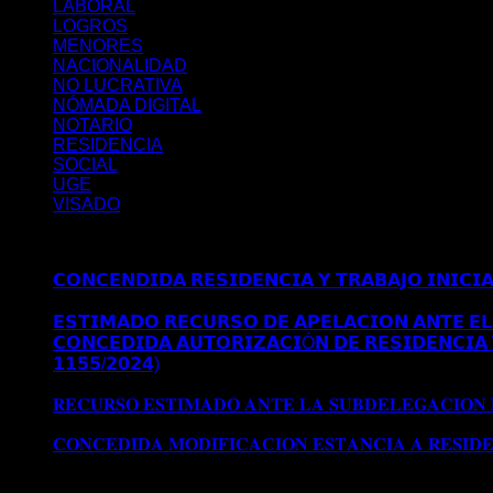
LABORAL
LOGROS
MENORES
NACIONALIDAD
NO LUCRATIVA
NÓMADA DIGITAL
NOTARIO
RESIDENCIA
SOCIAL
UGE
VISADO
Últimos posts
𝗖𝗢𝗡𝗖𝗘𝗡𝗗𝗜𝗗𝗔 𝗥𝗘𝗦𝗜𝗗𝗘𝗡𝗖𝗜𝗔 𝗬 𝗧𝗥𝗔𝗕𝗔𝗝𝗢 𝗜𝗡𝗜𝗖𝗜
𝗠𝗔𝗗𝗥𝗜𝗗
𝗘𝗦𝗧𝗜𝗠𝗔𝗗𝗢 𝗥𝗘𝗖𝗨𝗥𝗦𝗢 𝗗𝗘 𝗔𝗣𝗘𝗟𝗔𝗖𝗜𝗢𝗡 𝗔𝗡𝗧𝗘 𝗘𝗟 
𝗖𝗢𝗡𝗖𝗘𝗗𝗜𝗗𝗔 𝗔𝗨𝗧𝗢𝗥𝗜𝗭𝗔𝗖𝗜Ó𝗡 𝗗𝗘 𝗥𝗘𝗦𝗜𝗗𝗘𝗡𝗖𝗜𝗔 
𝟭𝟭𝟱𝟱/𝟮𝟬𝟮𝟰)
Comentarios desactivados
en 𝗖𝗢𝗡𝗖𝗘𝗗𝗜
𝗘𝗫𝗧𝗥𝗔𝗢𝗥𝗗𝗜𝗡𝗔𝗥𝗜𝗔 𝗩Í𝗔 𝗗𝗧 𝟱ª (𝗥𝗘𝗔𝗟 𝗗𝗘𝗖𝗥𝗘𝗧𝗢 𝟭
𝐑𝐄𝐂𝐔𝐑𝐒𝐎 𝐄𝐒𝐓𝐈𝐌𝐀𝐃𝐎 𝐀𝐍𝐓𝐄 𝐋𝐀 𝐒𝐔𝐁𝐃𝐄𝐋𝐄𝐆𝐀𝐂𝐈𝐎𝐍
𝐒𝐔𝐁𝐃𝐄𝐋𝐄𝐆𝐀𝐂𝐈𝐎𝐍 𝐃𝐄𝐋 𝐆𝐎𝐁𝐈𝐄𝐑𝐍𝐎 𝐄𝐍 𝐆𝐑𝐀𝐍𝐀𝐃𝐀
𝐂𝐎𝐍𝐂𝐄𝐃𝐈𝐃𝐀 𝐌𝐎𝐃𝐈𝐅𝐈𝐂𝐀𝐂𝐈𝐎𝐍 𝐄𝐒𝐓𝐀𝐍𝐂𝐈𝐀 𝐀 𝐑𝐄𝐒𝐈𝐃
Archivos