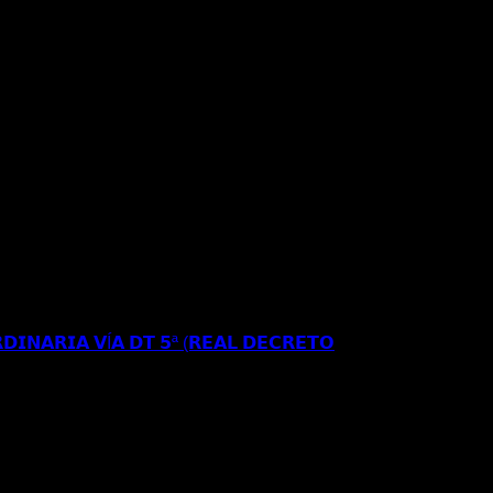
𝗥𝗘𝗦𝗜𝗗𝗘𝗡𝗖𝗜𝗔 𝗬 𝗧𝗥𝗔𝗕𝗔𝗝𝗢 𝗜𝗡𝗜𝗖𝗜𝗔𝗟 𝗘𝗡
𝗘 𝗔𝗣𝗘𝗟𝗔𝗖𝗜𝗢𝗡 𝗔𝗡𝗧𝗘 𝗘𝗟 𝗧𝗦𝗝𝗔
𝗗𝗜𝗡𝗔𝗥𝗜𝗔 𝗩Í𝗔 𝗗𝗧 𝟱ª (𝗥𝗘𝗔𝗟 𝗗𝗘𝗖𝗥𝗘𝗧𝗢
𝗦𝗘 𝗔 𝗟𝗔 𝗥𝗘𝗚𝗨𝗟𝗔𝗥𝗜𝗭𝗔𝗖𝗜Ó𝗡
𝐑𝐄𝐂𝐔𝐑𝐒𝐎 𝐄𝐒𝐓𝐈𝐌𝐀𝐃𝐎 𝐀𝐍𝐓𝐄 𝐋𝐀
𝐈𝐎𝐍 𝐄𝐒𝐓𝐀𝐍𝐂𝐈𝐀 𝐀 𝐑𝐄𝐒𝐈𝐃𝐄𝐍𝐂𝐈𝐀