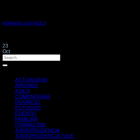
NOMADAS DIGITALES
Preguntas frecuentes ¿Qué es el visado para nómadas digitale
23
Oct
Categorías
ACTUALIDAD
ARRAIGO
ASILO
COMUNITARIA
DIVORCIO
ESTUDIOS
EVENTO
FAMILIAR
FORMACIÓN
JURISPRUDENCIA
JURISPRUDENCIA TJUE