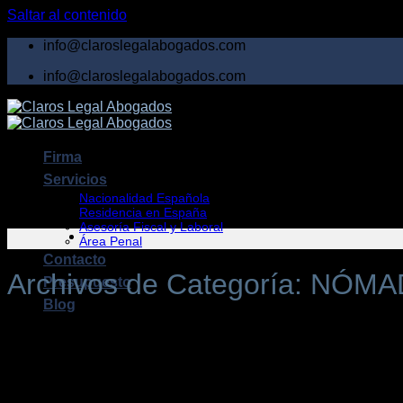
Saltar al contenido
info@claroslegalabogados.com
info@claroslegalabogados.com
Firma
Servicios
Nacionalidad Española
Residencia en España
Asesoría Fiscal y Laboral
Área Penal
Contacto
Archivos de Categoría:
NÓMAD
Presupuesto
Blog