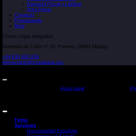
Asesoría Fiscal y Laboral
Área Penal
Contacto
Presupuesto
Blog
Claros Legal abogados
Alameda de Colón nº 30, Primero, 29001 Málaga
+34 630 600 938
elenaclaros@icamalaga.org
Our Facebook Page
Aviso legal
Po
Claros Legal Abogados
©
2026. Todos los derechos reservados.
Diseño y desarrollo
TuchoDigital
.
Firma
Servicios
Nacionalidad Española