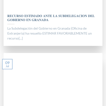
𝐑𝐄𝐂𝐔𝐑𝐒𝐎 𝐄𝐒𝐓𝐈𝐌𝐀𝐃𝐎 𝐀𝐍𝐓𝐄 𝐋𝐀 𝐒𝐔𝐁𝐃𝐄𝐋𝐄𝐆𝐀𝐂𝐈𝐎𝐍 𝐃𝐄𝐋
𝐆𝐎𝐁𝐈𝐄𝐑𝐍𝐎 𝐄𝐍 𝐆𝐑𝐀𝐍𝐀𝐃𝐀
La Subdelegación del Gobierno en Granada (Oficina de
Extranjería) ha resuelto ESTIMAR FAVORABLEMENTE un
recurso[...]
09
Jul