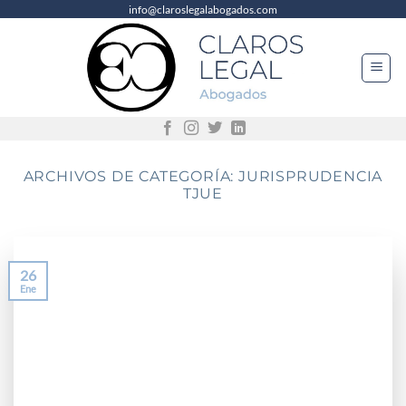
info@claroslegalabogados.com
Saltar
al
contenido
ARCHIVOS DE CATEGORÍA:
JURISPRUDENCIA
TJUE
26
Ene