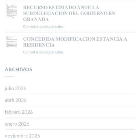
𝗖𝗢𝗡𝗖𝗘𝗗𝗜𝗗𝗔
𝗔𝗨𝗧𝗢𝗥𝗜𝗭𝗔𝗖𝗜Ó𝗡
𝐑𝐄𝐂𝐔𝐑𝐒𝐎 𝐄𝐒𝐓𝐈𝐌𝐀𝐃𝐎 𝐀𝐍𝐓𝐄 𝐋𝐀
𝗗𝗘
𝐒𝐔𝐁𝐃𝐄𝐋𝐄𝐆𝐀𝐂𝐈𝐎𝐍 𝐃𝐄𝐋 𝐆𝐎𝐁𝐈𝐄𝐑𝐍𝐎 𝐄𝐍
𝗥𝗘𝗦𝗜𝗗𝗘𝗡𝗖𝗜𝗔
𝐆𝐑𝐀𝐍𝐀𝐃𝐀
𝗧𝗥𝗔𝗕𝗔𝗝𝗢
Comentarios desactivados
en
𝗘𝗡
𝐑𝐄𝐂𝐔𝐑𝐒𝐎
𝗕𝗔𝗦𝗘
𝐄𝐒𝐓𝐈𝐌𝐀𝐃𝐎
𝗔
𝐂𝐎𝐍𝐂𝐄𝐃𝐈𝐃𝐀 𝐌𝐎𝐃𝐈𝐅𝐈𝐂𝐀𝐂𝐈𝐎𝐍 𝐄𝐒𝐓𝐀𝐍𝐂𝐈𝐀 𝐀
𝐀𝐍𝐓𝐄
𝗟𝗔
𝐑𝐄𝐒𝐈𝐃𝐄𝐍𝐂𝐈𝐀
𝐋𝐀
𝗥𝗘𝗚𝗨𝗟𝗔𝗥𝗜𝗭𝗔𝗖𝗜Ó𝗡
Comentarios desactivados
en
𝐒𝐔𝐁𝐃𝐄𝐋𝐄𝐆𝐀𝐂𝐈𝐎𝐍
𝗘𝗫𝗧𝗥𝗔𝗢𝗥𝗗𝗜𝗡𝗔𝗥𝗜𝗔
𝐂𝐎𝐍𝐂𝐄𝐃𝐈𝐃𝐀
𝐃𝐄𝐋
𝗩Í𝗔
𝐌𝐎𝐃𝐈𝐅𝐈𝐂𝐀𝐂𝐈𝐎𝐍
𝐆𝐎𝐁𝐈𝐄𝐑𝐍𝐎
𝗗𝗧
𝐄𝐒𝐓𝐀𝐍𝐂𝐈𝐀
ARCHIVOS
𝐄𝐍
𝟱ª
𝐀
𝐆𝐑𝐀𝐍𝐀𝐃𝐀
(𝗥𝗘𝗔𝗟
𝐑𝐄𝐒𝐈𝐃𝐄𝐍𝐂𝐈𝐀
𝗗𝗘𝗖𝗥𝗘𝗧𝗢
𝟭𝟭𝟱𝟱/𝟮𝟬𝟮𝟰)
julio 2026
abril 2026
febrero 2026
enero 2026
noviembre 2025