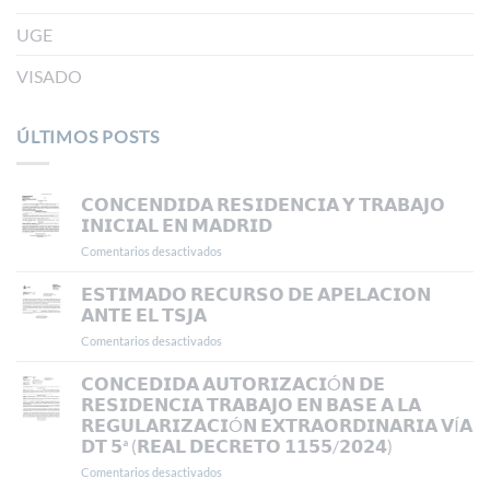
UGE
VISADO
ÚLTIMOS POSTS
𝗖𝗢𝗡𝗖𝗘𝗡𝗗𝗜𝗗𝗔 𝗥𝗘𝗦𝗜𝗗𝗘𝗡𝗖𝗜𝗔 𝗬 𝗧𝗥𝗔𝗕𝗔𝗝𝗢
𝗜𝗡𝗜𝗖𝗜𝗔𝗟 𝗘𝗡 𝗠𝗔𝗗𝗥𝗜𝗗
Comentarios desactivados
en
𝗖𝗢𝗡𝗖𝗘𝗡𝗗𝗜𝗗𝗔
𝗥𝗘𝗦𝗜𝗗𝗘𝗡𝗖𝗜𝗔
𝗘𝗦𝗧𝗜𝗠𝗔𝗗𝗢 𝗥𝗘𝗖𝗨𝗥𝗦𝗢 𝗗𝗘 𝗔𝗣𝗘𝗟𝗔𝗖𝗜𝗢𝗡
𝗬
𝗔𝗡𝗧𝗘 𝗘𝗟 𝗧𝗦𝗝𝗔
𝗧𝗥𝗔𝗕𝗔𝗝𝗢
Comentarios desactivados
en
𝗜𝗡𝗜𝗖𝗜𝗔𝗟
𝗘𝗦𝗧𝗜𝗠𝗔𝗗𝗢
𝗘𝗡
𝗥𝗘𝗖𝗨𝗥𝗦𝗢
𝗖𝗢𝗡𝗖𝗘𝗗𝗜𝗗𝗔 𝗔𝗨𝗧𝗢𝗥𝗜𝗭𝗔𝗖𝗜Ó𝗡 𝗗𝗘
𝗠𝗔𝗗𝗥𝗜𝗗
𝗗𝗘
𝗥𝗘𝗦𝗜𝗗𝗘𝗡𝗖𝗜𝗔 𝗧𝗥𝗔𝗕𝗔𝗝𝗢 𝗘𝗡 𝗕𝗔𝗦𝗘 𝗔 𝗟𝗔
𝗔𝗣𝗘𝗟𝗔𝗖𝗜𝗢𝗡
𝗥𝗘𝗚𝗨𝗟𝗔𝗥𝗜𝗭𝗔𝗖𝗜Ó𝗡 𝗘𝗫𝗧𝗥𝗔𝗢𝗥𝗗𝗜𝗡𝗔𝗥𝗜𝗔 𝗩Í𝗔
𝗔𝗡𝗧𝗘
𝗗𝗧 𝟱ª (𝗥𝗘𝗔𝗟 𝗗𝗘𝗖𝗥𝗘𝗧𝗢 𝟭𝟭𝟱𝟱/𝟮𝟬𝟮𝟰)
𝗘𝗟
𝗧𝗦𝗝𝗔
Comentarios desactivados
en