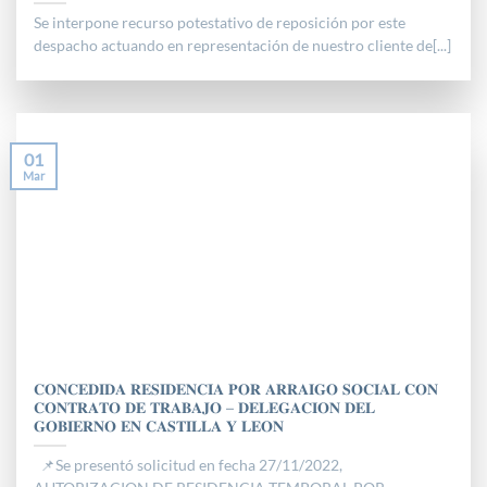
Se interpone recurso potestativo de reposición por este
despacho actuando en representación de nuestro cliente de[...]
01
Mar
𝐂𝐎𝐍𝐂𝐄𝐃𝐈𝐃𝐀 𝐑𝐄𝐒𝐈𝐃𝐄𝐍𝐂𝐈𝐀 𝐏𝐎𝐑 𝐀𝐑𝐑𝐀𝐈𝐆𝐎 𝐒𝐎𝐂𝐈𝐀𝐋 𝐂𝐎𝐍
𝐂𝐎𝐍𝐓𝐑𝐀𝐓𝐎 𝐃𝐄 𝐓𝐑𝐀𝐁𝐀𝐉𝐎 – 𝐃𝐄𝐋𝐄𝐆𝐀𝐂𝐈𝐎𝐍 𝐃𝐄𝐋
𝐆𝐎𝐁𝐈𝐄𝐑𝐍𝐎 𝐄𝐍 𝐂𝐀𝐒𝐓𝐈𝐋𝐋𝐀 𝐘 𝐋𝐄𝐎𝐍
📌Se presentó solicitud en fecha 27/11/2022,