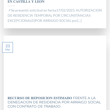
𝐄𝐍 𝐂𝐀𝐒𝐓𝐈𝐋𝐋𝐀 𝐘 𝐋𝐄𝐎𝐍
📌Se presentó solicitud en fecha17/02/2023, AUTORIZACION
DE RESIDENCIA TEMPORAL POR CIRCUNSTANCIAS
EXCEPCIONALESPOR ARRAIGO SOCIAL por[...]
23
Mar
𝐑𝐄𝐂𝐔𝐑𝐒𝐎 𝐃𝐄 𝐑𝐄𝐏𝐎𝐒𝐈𝐂𝐈𝐎𝐍 𝐄𝐒𝐓𝐈𝐌𝐀𝐃𝐎 FRENTE A LA
DENEGACION DE RESIDENCIA POR ARRAIGO SOCIAL
CON CONTRATO DE TRABAJO.