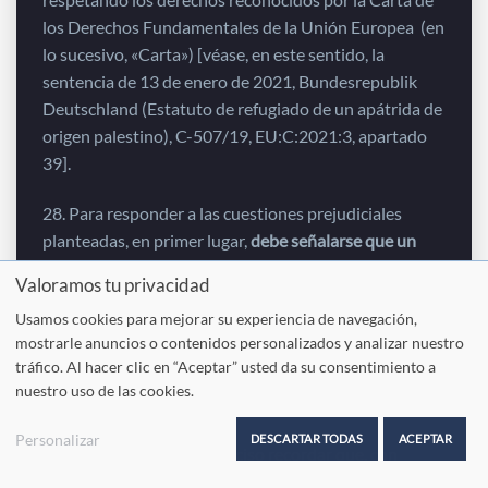
los Derechos Fundamentales de la Unión Europea (en
lo sucesivo, «Carta») [véase, en este sentido, la
sentencia de 13 de enero de 2021, Bundesrepublik
Deutschland (Estatuto de refugiado de un apátrida de
origen palestino), C-507/19, EU:C:2021:3, apartado
39].
28. Para responder a las cuestiones prejudiciales
planteadas, en primer lugar,
debe señalarse que un
menor que se encuentre en una situación como la
Valoramos tu privacidad
mencionada en el apartado 26 de la presente
Usamos cookies para mejorar su experiencia de navegación,
sentencia no cumple los requisitos para que se le
mostrarle anuncios o contenidos personalizados y analizar nuestro
conceda, a título individual, el estatuto de refugiado
tráfico. Al hacer clic en “Aceptar” usted da su consentimiento a
con arreglo al régimen establecido por la Directiva
nuestro uso de las cookies.
2011/95 .
Personalizar
DESCARTAR TODAS
ACEPTAR
29. A este respecto, es preciso recordar que, con
arreglo al artículo 2, letra d), de la Directiva 2011/95 ,