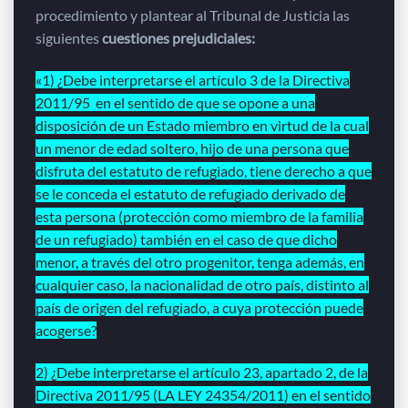
procedimiento y plantear al Tribunal de Justicia las
siguientes
cuestiones prejudiciales:
«1) ¿Debe interpretarse el artículo 3 de la Directiva
2011/95 en el sentido de que se opone a una
disposición de un Estado miembro en virtud de la cual
un menor de edad soltero, hijo de una persona que
disfruta del estatuto de refugiado, tiene derecho a que
se le conceda el estatuto de refugiado derivado de
esta persona (protección como miembro de la familia
de un refugiado) también en el caso de que dicho
menor, a través del otro progenitor, tenga además, en
cualquier caso, la nacionalidad de otro país, distinto al
país de origen del refugiado, a cuya protección puede
acogerse?
2) ¿Debe interpretarse el artículo 23, apartado 2, de la
Directiva 2011/95 (LA LEY 24354/2011) en el sentido