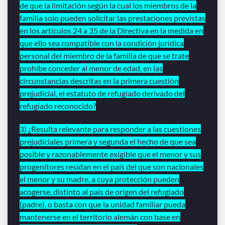
de que la limitación según la cual los miembros de la
familia solo pueden solicitar las prestaciones previstas
en los artículos 24 a 35 de la Directiva en la medida en
que ello sea compatible con la condición jurídica
personal del miembro de la familia de que se trate
prohíbe conceder al menor de edad, en las
circunstancias descritas en la primera cuestión
prejudicial, el estatuto de refugiado derivado del
refugiado reconocido?
3) ¿Resulta relevante para responder a las cuestiones
prejudiciales primera y segunda el hecho de que sea
posible y razonablemente exigible que el menor y sus
progenitores residan en el país del que son nacionales
el menor y su madre, a cuya protección pueden
acogerse, distinto al país de origen del refugiado
(padre), o basta con que la unidad familiar pueda
mantenerse en el territorio alemán con base en