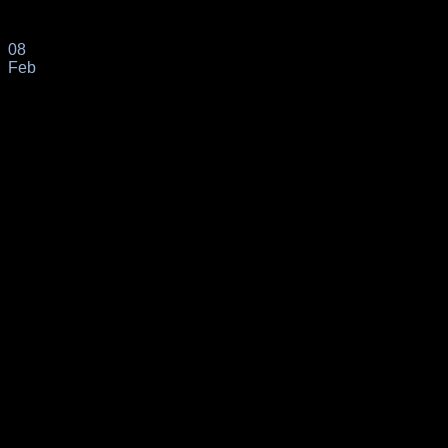
📌Con fecha 10 de enero de 2025 nuestro cliente de origen AR
08
Feb