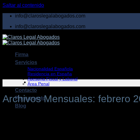
Saltar al contenido
info@claroslegalabogados.com
info@claroslegalabogados.com
Firma
Servicios
Nacionalidad Española
Residencia en España
Asesoría Fiscal y Laboral
Área Penal
Contacto
Archivos Mensuales:
febrero 
Presupuesto
Blog