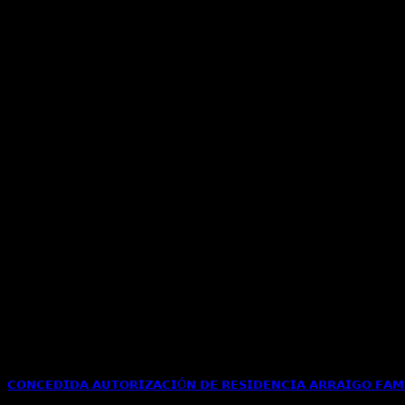
𝗖𝗢𝗡𝗖𝗘𝗗𝗜𝗗𝗔 𝗔𝗨𝗧𝗢𝗥𝗜𝗭𝗔𝗖𝗜Ó𝗡 𝗗𝗘 𝗥𝗘𝗦𝗜𝗗𝗘𝗡𝗖𝗜𝗔 𝗔𝗥𝗥𝗔𝗜𝗚𝗢 𝗙𝗔𝗠