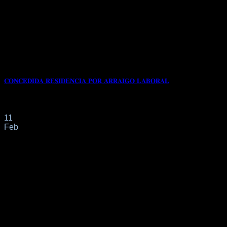
𝐂𝐎𝐍𝐂𝐄𝐃𝐈𝐃𝐀 𝐑𝐄𝐒𝐈𝐃𝐄𝐍𝐂𝐈𝐀 𝐏𝐎𝐑 𝐀𝐑𝐑𝐀𝐈𝐆𝐎 𝐋𝐀𝐁𝐎𝐑𝐀𝐋
📌Con fecha 16/12/2024 nuestra clienta de origen COLOMBIANO 
11
Feb