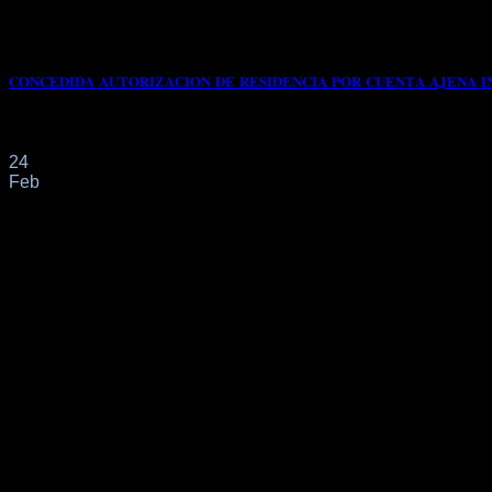
𝐂𝐎𝐍𝐂𝐄𝐃𝐈𝐃𝐀 𝐀𝐔𝐓𝐎𝐑𝐈𝐙𝐀𝐂𝐈𝐎𝐍 𝐃𝐄 𝐑𝐄𝐒𝐈𝐃𝐄𝐍𝐂𝐈𝐀 𝐏𝐎𝐑 𝐂𝐔𝐄𝐍𝐓𝐀 𝐀𝐉𝐄𝐍𝐀 𝐈𝐍
📌Fue presentada con fecha 04/12/2024 modificación de autoriz
24
Feb