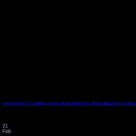
𝐂𝐎𝐍𝐂𝐄𝐃𝐈𝐃𝐀 𝐀𝐔𝐓𝐎𝐑𝐈𝐙𝐀𝐂𝐈𝐎𝐍 𝐃𝐄 𝐑𝐄𝐒𝐈𝐃𝐄𝐍𝐂𝐈𝐀 𝐏𝐎𝐑 𝐀𝐑𝐑𝐀𝐈𝐆𝐎 𝐅𝐀𝐌𝐈𝐋𝐈
📌Con fecha 22/1/2025 nuestro clienta de origen COLOMBIANO s
21
Feb