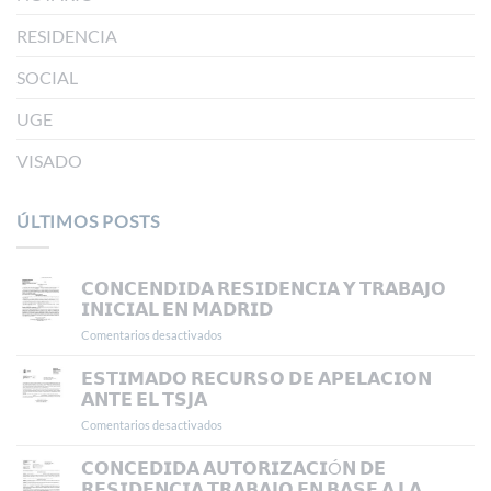
RESIDENCIA
SOCIAL
UGE
VISADO
ÚLTIMOS POSTS
𝗖𝗢𝗡𝗖𝗘𝗡𝗗𝗜𝗗𝗔 𝗥𝗘𝗦𝗜𝗗𝗘𝗡𝗖𝗜𝗔 𝗬 𝗧𝗥𝗔𝗕𝗔𝗝𝗢
𝗜𝗡𝗜𝗖𝗜𝗔𝗟 𝗘𝗡 𝗠𝗔𝗗𝗥𝗜𝗗
Comentarios desactivados
en
𝗖𝗢𝗡𝗖𝗘𝗡𝗗𝗜𝗗𝗔
𝗥𝗘𝗦𝗜𝗗𝗘𝗡𝗖𝗜𝗔
𝗘𝗦𝗧𝗜𝗠𝗔𝗗𝗢 𝗥𝗘𝗖𝗨𝗥𝗦𝗢 𝗗𝗘 𝗔𝗣𝗘𝗟𝗔𝗖𝗜𝗢𝗡
𝗬
𝗔𝗡𝗧𝗘 𝗘𝗟 𝗧𝗦𝗝𝗔
𝗧𝗥𝗔𝗕𝗔𝗝𝗢
Comentarios desactivados
en
𝗜𝗡𝗜𝗖𝗜𝗔𝗟
𝗘𝗦𝗧𝗜𝗠𝗔𝗗𝗢
𝗘𝗡
𝗥𝗘𝗖𝗨𝗥𝗦𝗢
𝗖𝗢𝗡𝗖𝗘𝗗𝗜𝗗𝗔 𝗔𝗨𝗧𝗢𝗥𝗜𝗭𝗔𝗖𝗜Ó𝗡 𝗗𝗘
𝗠𝗔𝗗𝗥𝗜𝗗
𝗗𝗘
𝗥𝗘𝗦𝗜𝗗𝗘𝗡𝗖𝗜𝗔 𝗧𝗥𝗔𝗕𝗔𝗝𝗢 𝗘𝗡 𝗕𝗔𝗦𝗘 𝗔 𝗟𝗔