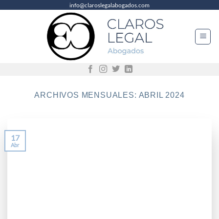
info@claroslegalabogados.com
Saltar
al
contenido
ARCHIVOS MENSUALES:
ABRIL 2024
17
Abr