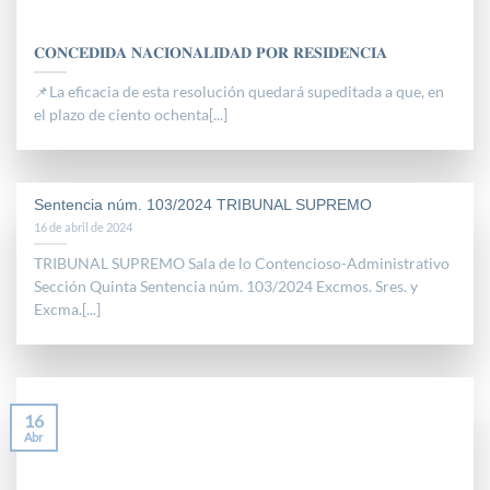
𝐂𝐎𝐍𝐂𝐄𝐃𝐈𝐃𝐀 𝐍𝐀𝐂𝐈𝐎𝐍𝐀𝐋𝐈𝐃𝐀𝐃 𝐏𝐎𝐑 𝐑𝐄𝐒𝐈𝐃𝐄𝐍𝐂𝐈𝐀
📌La eficacia de esta resolución quedará supeditada a que, en
el plazo de ciento ochenta[...]
Sentencia núm. 103/2024 TRIBUNAL SUPREMO
16 de abril de 2024
TRIBUNAL SUPREMO Sala de lo Contencioso-Administrativo
Sección Quinta Sentencia núm. 103/2024 Excmos. Sres. y
Excma.[...]
16
Abr