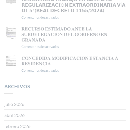
𝗔𝗣𝗘𝗟𝗔𝗖𝗜𝗢𝗡
𝗥𝗘𝗚𝗨𝗟𝗔𝗥𝗜𝗭𝗔𝗖𝗜Ó𝗡 𝗘𝗫𝗧𝗥𝗔𝗢𝗥𝗗𝗜𝗡𝗔𝗥𝗜𝗔 𝗩Í𝗔
𝗔𝗡𝗧𝗘
𝗗𝗧 𝟱ª (𝗥𝗘𝗔𝗟 𝗗𝗘𝗖𝗥𝗘𝗧𝗢 𝟭𝟭𝟱𝟱/𝟮𝟬𝟮𝟰)
𝗘𝗟
𝗧𝗦𝗝𝗔
Comentarios desactivados
en
𝗖𝗢𝗡𝗖𝗘𝗗𝗜𝗗𝗔
𝗔𝗨𝗧𝗢𝗥𝗜𝗭𝗔𝗖𝗜Ó𝗡
𝐑𝐄𝐂𝐔𝐑𝐒𝐎 𝐄𝐒𝐓𝐈𝐌𝐀𝐃𝐎 𝐀𝐍𝐓𝐄 𝐋𝐀
𝗗𝗘
𝐒𝐔𝐁𝐃𝐄𝐋𝐄𝐆𝐀𝐂𝐈𝐎𝐍 𝐃𝐄𝐋 𝐆𝐎𝐁𝐈𝐄𝐑𝐍𝐎 𝐄𝐍
𝗥𝗘𝗦𝗜𝗗𝗘𝗡𝗖𝗜𝗔
𝐆𝐑𝐀𝐍𝐀𝐃𝐀
𝗧𝗥𝗔𝗕𝗔𝗝𝗢
Comentarios desactivados
en
𝗘𝗡
𝐑𝐄𝐂𝐔𝐑𝐒𝐎
𝗕𝗔𝗦𝗘
𝐄𝐒𝐓𝐈𝐌𝐀𝐃𝐎
𝗔
𝐂𝐎𝐍𝐂𝐄𝐃𝐈𝐃𝐀 𝐌𝐎𝐃𝐈𝐅𝐈𝐂𝐀𝐂𝐈𝐎𝐍 𝐄𝐒𝐓𝐀𝐍𝐂𝐈𝐀 𝐀
𝐀𝐍𝐓𝐄
𝗟𝗔
𝐑𝐄𝐒𝐈𝐃𝐄𝐍𝐂𝐈𝐀
𝐋𝐀
𝗥𝗘𝗚𝗨𝗟𝗔𝗥𝗜𝗭𝗔𝗖𝗜Ó𝗡
Comentarios desactivados
en
𝐒𝐔𝐁𝐃𝐄𝐋𝐄𝐆𝐀𝐂𝐈𝐎𝐍
𝗘𝗫𝗧𝗥𝗔𝗢𝗥𝗗𝗜𝗡𝗔𝗥𝗜𝗔
𝐂𝐎𝐍𝐂𝐄𝐃𝐈𝐃𝐀
𝐃𝐄𝐋
𝗩Í𝗔
𝐌𝐎𝐃𝐈𝐅𝐈𝐂𝐀𝐂𝐈𝐎𝐍
𝐆𝐎𝐁𝐈𝐄𝐑𝐍𝐎
𝗗𝗧
𝐄𝐒𝐓𝐀𝐍𝐂𝐈𝐀
ARCHIVOS
𝐄𝐍
𝟱ª
𝐀
𝐆𝐑𝐀𝐍𝐀𝐃𝐀
(𝗥𝗘𝗔𝗟
𝐑𝐄𝐒𝐈𝐃𝐄𝐍𝐂𝐈𝐀
𝗗𝗘𝗖𝗥𝗘𝗧𝗢
𝟭𝟭𝟱𝟱/𝟮𝟬𝟮𝟰)
julio 2026
abril 2026
febrero 2026