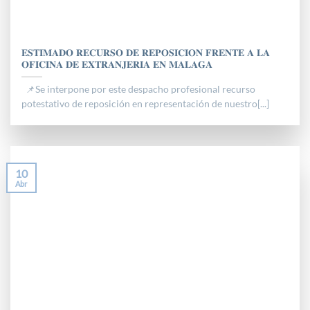
𝐄𝐒𝐓𝐈𝐌𝐀𝐃𝐎 𝐑𝐄𝐂𝐔𝐑𝐒𝐎 𝐃𝐄 𝐑𝐄𝐏𝐎𝐒𝐈𝐂𝐈𝐎𝐍 𝐅𝐑𝐄𝐍𝐓𝐄 𝐀 𝐋𝐀
𝐎𝐅𝐈𝐂𝐈𝐍𝐀 𝐃𝐄 𝐄𝐗𝐓𝐑𝐀𝐍𝐉𝐄𝐑𝐈𝐀 𝐄𝐍 𝐌𝐀𝐋𝐀𝐆𝐀
📌Se interpone por este despacho profesional recurso
potestativo de reposición en representación de nuestro[...]
10
Abr