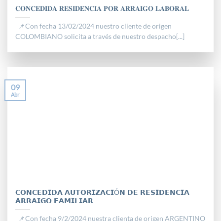
𝐂𝐎𝐍𝐂𝐄𝐃𝐈𝐃𝐀 𝐑𝐄𝐒𝐈𝐃𝐄𝐍𝐂𝐈𝐀 𝐏𝐎𝐑 𝐀𝐑𝐑𝐀𝐈𝐆𝐎 𝐋𝐀𝐁𝐎𝐑𝐀𝐋
📌Con fecha 13/02/2024 nuestro cliente de origen
COLOMBIANO solicita a través de nuestro despacho[...]
09
Abr
𝗖𝗢𝗡𝗖𝗘𝗗𝗜𝗗𝗔 𝗔𝗨𝗧𝗢𝗥𝗜𝗭𝗔𝗖𝗜Ó𝗡 𝗗𝗘 𝗥𝗘𝗦𝗜𝗗𝗘𝗡𝗖𝗜𝗔
𝗔𝗥𝗥𝗔𝗜𝗚𝗢 𝗙𝗔𝗠𝗜𝗟𝗜𝗔𝗥
📌Con fecha 9/2/2024 nuestra clienta de origen ARGENTINO