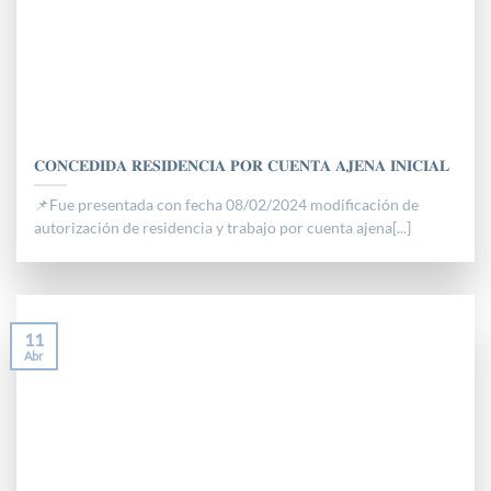
𝐂𝐎𝐍𝐂𝐄𝐃𝐈𝐃𝐀 𝐑𝐄𝐒𝐈𝐃𝐄𝐍𝐂𝐈𝐀 𝐏𝐎𝐑 𝐂𝐔𝐄𝐍𝐓𝐀 𝐀𝐉𝐄𝐍𝐀 𝐈𝐍𝐈𝐂𝐈𝐀𝐋
📌Fue presentada con fecha 08/02/2024 modificación de
autorización de residencia y trabajo por cuenta ajena[...]
11
Abr