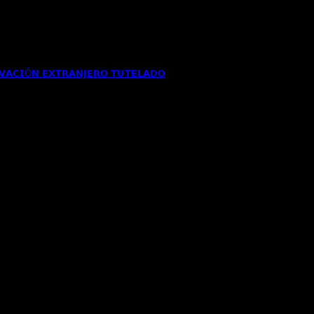
𝗩𝗔𝗖𝗜Ó𝗡 𝗘𝗫𝗧𝗥𝗔𝗡𝗝𝗘𝗥𝗢 𝗧𝗨𝗧𝗘𝗟𝗔𝗗𝗢
n de residencia al amparo de[...]