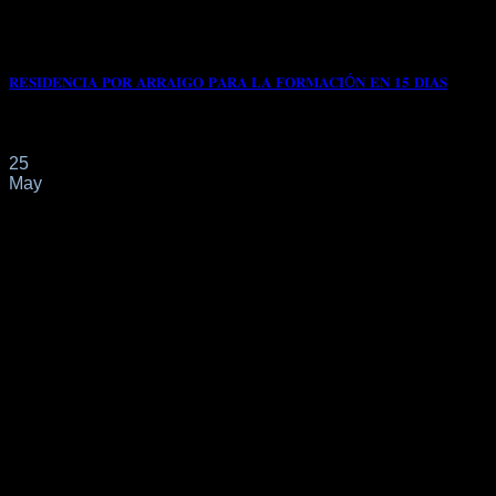
𝐑𝐄𝐒𝐈𝐃𝐄𝐍𝐂𝐈𝐀 𝐏𝐎𝐑 𝐀𝐑𝐑𝐀𝐈𝐆𝐎 𝐏𝐀𝐑𝐀 𝐋𝐀 𝐅𝐎𝐑𝐌𝐀𝐂𝐈Ó𝐍 𝐄𝐍 𝟏𝟓 𝐃𝐈𝐀𝐒
📌Con fecha 24/04/2023 nuestro cliente de 𝐆𝐔𝐈𝐍𝐄𝐀 𝐂𝐑𝐎𝐍𝐀
25
May