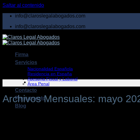
Saltar al contenido
info@claroslegalabogados.com
info@claroslegalabogados.com
Firma
Servicios
Nacionalidad Española
Residencia en España
Asesoría Fiscal y Laboral
Área Penal
Contacto
Archivos Mensuales:
mayo 20
Presupuesto
Blog