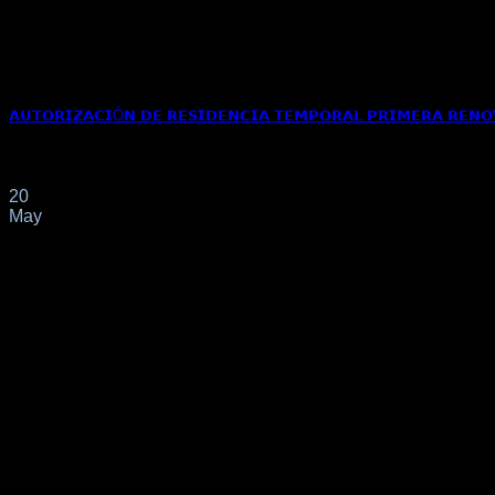
𝗔𝗨𝗧𝗢𝗥𝗜𝗭𝗔𝗖𝗜Ó𝗡 𝗗𝗘 𝗥𝗘𝗦𝗜𝗗𝗘𝗡𝗖𝗜𝗔 𝗧𝗘𝗠𝗣𝗢𝗥𝗔𝗟 𝗣𝗥𝗜𝗠𝗘𝗥𝗔 𝗥𝗘𝗡𝗢
📌Por el interesado se solicita la renovación de su autorizació
20
May