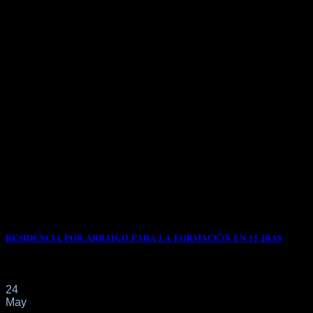
𝐑𝐄𝐒𝐈𝐃𝐄𝐍𝐂𝐈𝐀 𝐏𝐎𝐑 𝐀𝐑𝐑𝐀𝐈𝐆𝐎 𝐏𝐀𝐑𝐀 𝐋𝐀 𝐅𝐎𝐑𝐌𝐀𝐂𝐈Ó𝐍 𝐄𝐍 𝟏𝟓 𝐃𝐈𝐀𝐒
📌Con fecha 24/04/2023 nuestro cliente de 𝐆𝐔𝐈𝐍𝐄𝐀 𝐂𝐑𝐎𝐍𝐀
24
May