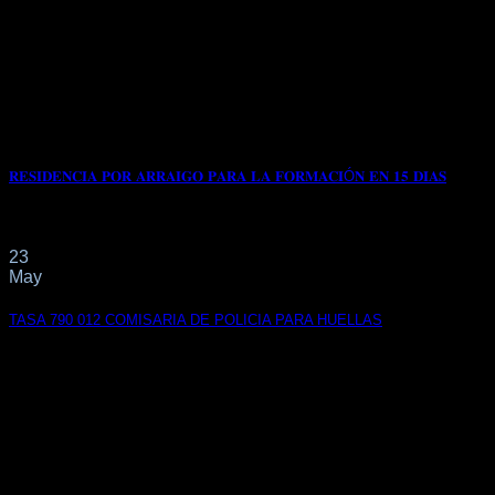
𝐑𝐄𝐒𝐈𝐃𝐄𝐍𝐂𝐈𝐀 𝐏𝐎𝐑 𝐀𝐑𝐑𝐀𝐈𝐆𝐎 𝐏𝐀𝐑𝐀 𝐋𝐀 𝐅𝐎𝐑𝐌𝐀𝐂𝐈Ó𝐍 𝐄𝐍 𝟏𝟓 𝐃𝐈𝐀𝐒
📌Con fecha 24/04/2023 nuestro cliente de 𝐁𝐔𝐑𝐊𝐈𝐍𝐀 𝐅𝐀𝐒𝐎
23
May
TASA 790 012 COMISARIA DE POLICIA PARA HUELLAS
22 de mayo de 2023
https://sede.policia.gob.es:38089/Tasa790_012/ImpresoRellenar