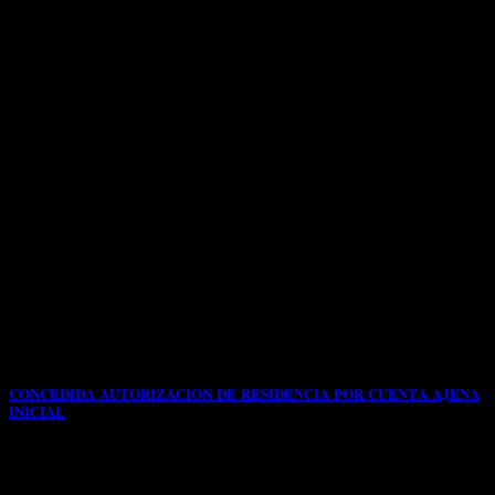
𝐂𝐎𝐍𝐂𝐄𝐃𝐈𝐃𝐀 𝐀𝐔𝐓𝐎𝐑𝐈𝐙𝐀𝐂𝐈𝐎𝐍 𝐃𝐄 𝐑𝐄𝐒𝐈𝐃𝐄𝐍𝐂𝐈𝐀 𝐏𝐎𝐑 𝐂𝐔𝐄𝐍𝐓𝐀 𝐀𝐉𝐄𝐍𝐀
𝐈𝐍𝐈𝐂𝐈𝐀𝐋
📌Fue presentada con fecha 04/12/2024 modificación de
autorización de residencia y trabajo por cuenta ajena[...]