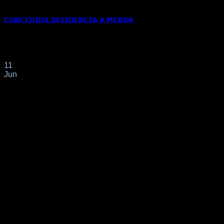
𝗖𝗢𝗡𝗖𝗘𝗗𝗜𝗗𝗔 𝗥𝗘𝗦𝗜𝗗𝗘𝗡𝗖𝗜𝗔 𝗔 𝗠𝗘𝗡𝗢𝗥
La residencia para un hijo menor de edad que no nació en
España es una[...]
11
Jun