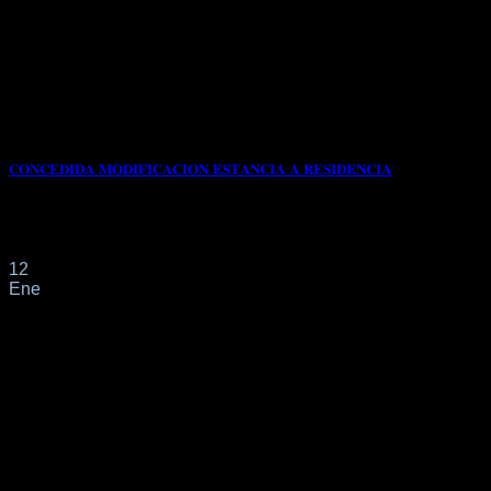
𝐂𝐎𝐍𝐂𝐄𝐃𝐈𝐃𝐀 𝐌𝐎𝐃𝐈𝐅𝐈𝐂𝐀𝐂𝐈𝐎𝐍 𝐄𝐒𝐓𝐀𝐍𝐂𝐈𝐀 𝐀 𝐑𝐄𝐒𝐈𝐃𝐄𝐍𝐂𝐈𝐀
Por este despacho profesional procedemos a la
MODIFICACIÓN de la tarjeta ya que era TITULAR[...]
12
Ene