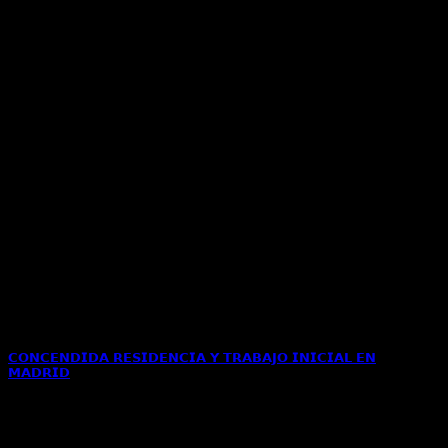
𝗖𝗢𝗡𝗖𝗘𝗡𝗗𝗜𝗗𝗔 𝗥𝗘𝗦𝗜𝗗𝗘𝗡𝗖𝗜𝗔 𝗬 𝗧𝗥𝗔𝗕𝗔𝗝𝗢 𝗜𝗡𝗜𝗖𝗜𝗔𝗟 𝗘𝗡
𝗠𝗔𝗗𝗥𝗜𝗗
La Oficina de Extranjería de la Delegación del Gobierno en
Madrid ha emitido una resolución[...]