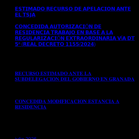
𝗜𝗡𝗜𝗖𝗜𝗔𝗟 𝗘𝗡 𝗠𝗔𝗗𝗥𝗜𝗗
𝗘𝗦𝗧𝗜𝗠𝗔𝗗𝗢 𝗥𝗘𝗖𝗨𝗥𝗦𝗢 𝗗𝗘 𝗔𝗣𝗘𝗟𝗔𝗖𝗜𝗢𝗡 𝗔𝗡𝗧𝗘
𝗘𝗟 𝗧𝗦𝗝𝗔
Comentarios desactivados
en 𝗘𝗦𝗧𝗜𝗠𝗔𝗗𝗢
𝗥𝗘𝗖𝗨𝗥𝗦𝗢 𝗗𝗘 𝗔𝗣𝗘𝗟𝗔𝗖𝗜𝗢𝗡 𝗔𝗡𝗧𝗘 𝗘𝗟 𝗧𝗦𝗝𝗔
𝗖𝗢𝗡𝗖𝗘𝗗𝗜𝗗𝗔 𝗔𝗨𝗧𝗢𝗥𝗜𝗭𝗔𝗖𝗜Ó𝗡 𝗗𝗘
𝗥𝗘𝗦𝗜𝗗𝗘𝗡𝗖𝗜𝗔 𝗧𝗥𝗔𝗕𝗔𝗝𝗢 𝗘𝗡 𝗕𝗔𝗦𝗘 𝗔 𝗟𝗔
𝗥𝗘𝗚𝗨𝗟𝗔𝗥𝗜𝗭𝗔𝗖𝗜Ó𝗡 𝗘𝗫𝗧𝗥𝗔𝗢𝗥𝗗𝗜𝗡𝗔𝗥𝗜𝗔 𝗩Í𝗔 𝗗𝗧
𝟱ª (𝗥𝗘𝗔𝗟 𝗗𝗘𝗖𝗥𝗘𝗧𝗢 𝟭𝟭𝟱𝟱/𝟮𝟬𝟮𝟰)
Comentarios
desactivados
en 𝗖𝗢𝗡𝗖𝗘𝗗𝗜𝗗𝗔 𝗔𝗨𝗧𝗢𝗥𝗜𝗭𝗔𝗖𝗜Ó𝗡
𝗗𝗘 𝗥𝗘𝗦𝗜𝗗𝗘𝗡𝗖𝗜𝗔 𝗧𝗥𝗔𝗕𝗔𝗝𝗢 𝗘𝗡 𝗕𝗔𝗦𝗘 𝗔 𝗟𝗔
𝗥𝗘𝗚𝗨𝗟𝗔𝗥𝗜𝗭𝗔𝗖𝗜Ó𝗡 𝗘𝗫𝗧𝗥𝗔𝗢𝗥𝗗𝗜𝗡𝗔𝗥𝗜𝗔 𝗩Í𝗔 𝗗𝗧
𝟱ª (𝗥𝗘𝗔𝗟 𝗗𝗘𝗖𝗥𝗘𝗧𝗢 𝟭𝟭𝟱𝟱/𝟮𝟬𝟮𝟰)
𝐑𝐄𝐂𝐔𝐑𝐒𝐎 𝐄𝐒𝐓𝐈𝐌𝐀𝐃𝐎 𝐀𝐍𝐓𝐄 𝐋𝐀
𝐒𝐔𝐁𝐃𝐄𝐋𝐄𝐆𝐀𝐂𝐈𝐎𝐍 𝐃𝐄𝐋 𝐆𝐎𝐁𝐈𝐄𝐑𝐍𝐎 𝐄𝐍 𝐆𝐑𝐀𝐍𝐀𝐃𝐀
Comentarios desactivados
en 𝐑𝐄𝐂𝐔𝐑𝐒𝐎 𝐄𝐒𝐓𝐈𝐌𝐀𝐃𝐎
𝐀𝐍𝐓𝐄 𝐋𝐀 𝐒𝐔𝐁𝐃𝐄𝐋𝐄𝐆𝐀𝐂𝐈𝐎𝐍 𝐃𝐄𝐋 𝐆𝐎𝐁𝐈𝐄𝐑𝐍𝐎 𝐄𝐍
𝐆𝐑𝐀𝐍𝐀𝐃𝐀
𝐂𝐎𝐍𝐂𝐄𝐃𝐈𝐃𝐀 𝐌𝐎𝐃𝐈𝐅𝐈𝐂𝐀𝐂𝐈𝐎𝐍 𝐄𝐒𝐓𝐀𝐍𝐂𝐈𝐀 𝐀
𝐑𝐄𝐒𝐈𝐃𝐄𝐍𝐂𝐈𝐀
Comentarios desactivados
en
𝐂𝐎𝐍𝐂𝐄𝐃𝐈𝐃𝐀 𝐌𝐎𝐃𝐈𝐅𝐈𝐂𝐀𝐂𝐈𝐎𝐍 𝐄𝐒𝐓𝐀𝐍𝐂𝐈𝐀 𝐀
𝐑𝐄𝐒𝐈𝐃𝐄𝐍𝐂𝐈𝐀
Archivos