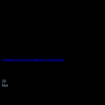
𝐂𝐎𝐍𝐓𝐑𝐀𝐓𝐀𝐂𝐈𝐎𝐍 𝐄𝐍 𝐎𝐑𝐈𝐆𝐄𝐍 𝐂𝐎𝐍𝐂𝐄𝐃𝐈𝐃𝐀
Se presentó por este despacho profesional solicitud de
autorización y trabajo por cuenta ajena inicial[...]
20
Mar