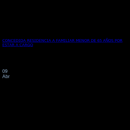
𝖢𝖮𝖭𝖢𝖤𝖣𝖨𝖣𝖠 𝖱𝖤𝖲𝖨𝖣𝖤𝖭𝖢𝖨𝖠 𝖠 𝖥𝖠𝖬𝖨𝖫𝖨𝖠𝖱 𝖬𝖤𝖭𝖮𝖱 𝖣𝖤 𝟨𝟧 𝖠Ñ𝖮𝖲 𝖯𝖮𝖱
𝖤𝖲𝖳𝖠𝖱 𝖠 𝖢𝖠𝖱𝖦𝖮
Con fecha 19/02/2025 este despacho profesional en nombre
de su clienta de nacionalidad cubana solicita[...]
09
Abr