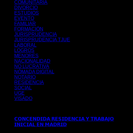
COMUNITARIA
DIVORCIO
ESTUDIOS
EVENTO
FAMILIAR
FORMACIÓN
JURISPRUDENCIA
JURISPRUDENCIA TJUE
LABORAL
LOGROS
MENORES
NACIONALIDAD
NO LUCRATIVA
NÓMADA DIGITAL
NOTARIO
RESIDENCIA
SOCIAL
UGE
VISADO
Últimos posts
𝗖𝗢𝗡𝗖𝗘𝗡𝗗𝗜𝗗𝗔 𝗥𝗘𝗦𝗜𝗗𝗘𝗡𝗖𝗜𝗔 𝗬 𝗧𝗥𝗔𝗕𝗔𝗝𝗢
𝗜𝗡𝗜𝗖𝗜𝗔𝗟 𝗘𝗡 𝗠𝗔𝗗𝗥𝗜𝗗
Comentarios desactivados
en
𝗖𝗢𝗡𝗖𝗘𝗡𝗗𝗜𝗗𝗔 𝗥𝗘𝗦𝗜𝗗𝗘𝗡𝗖𝗜𝗔 𝗬 𝗧𝗥𝗔𝗕𝗔𝗝𝗢