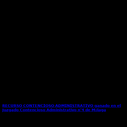
𝗥𝗘𝗖𝗨𝗥𝗦𝗢 𝗖𝗢𝗡𝗧𝗘𝗡𝗖𝗜𝗢𝗦𝗢-𝗔𝗗𝗠𝗜𝗡𝗜𝗦𝗧𝗥𝗔𝗧𝗜𝗩𝗢 𝗴𝗮𝗻𝗮𝗱𝗼 𝗲𝗻 𝗲𝗹
𝗝𝘂𝘇𝗴𝗮𝗱𝗼 𝗖𝗼𝗻𝘁𝗲𝗻𝗰𝗶𝗼𝘀𝗼 𝗔𝗱𝗺𝗶𝗻𝗶𝘀𝘁𝗿𝗮𝘁𝗶𝘃𝗼 𝗻°𝟰 𝗱𝗲 𝗠á𝗹𝗮𝗴𝗮
La resolución administrativa acordaba la expulsión de mi
cliente de origen marroquí además de la[...]