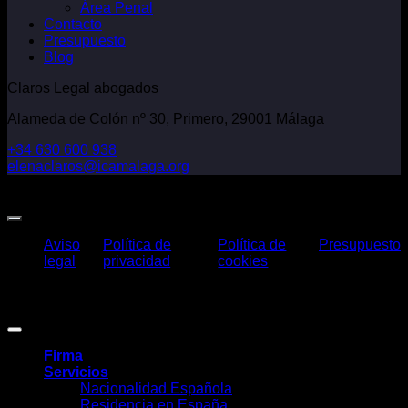
Área Penal
Contacto
Presupuesto
Blog
Claros Legal abogados
Alameda de Colón nº 30, Primero, 29001 Málaga
+34 630 600 938
elenaclaros@icamalaga.org
Our Facebook Page
Aviso
Política de
Política de
Presupuesto
legal
privacidad
cookies
Claros Legal Abogados
©
2026. Todos los derechos reservados.
Diseño y desarrollo
TuchoDigital
.
Firma
Servicios
Nacionalidad Española
Residencia en España