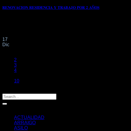
𝐑𝐄𝐍𝐎𝐕𝐀𝐂𝐈𝐎𝐍 𝐑𝐄𝐒𝐈𝐃𝐄𝐍𝐂𝐈𝐀 𝐘 𝐓𝐑𝐀𝐁𝐀𝐉𝐎 𝐏𝐎𝐑 𝟐 𝐀Ñ𝐎𝐒
📌Por parte de este despacho profesional se solicitó
modificación a RESIDENCIA TEMPORAL Y TRABAJO
CUENTA[...]
17
Dic
1
2
3
4
…
10
Categorías
ACTUALIDAD
ARRAIGO
ASILO