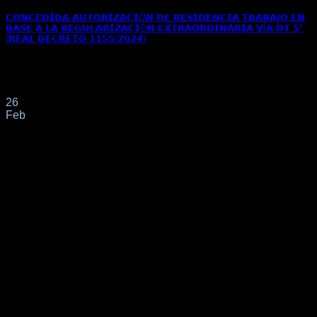
𝗖𝗢𝗡𝗖𝗘𝗗𝗜𝗗𝗔 𝗔𝗨𝗧𝗢𝗥𝗜𝗭𝗔𝗖𝗜Ó𝗡 𝗗𝗘 𝗥𝗘𝗦𝗜𝗗𝗘𝗡𝗖𝗜𝗔 𝗧𝗥𝗔𝗕𝗔𝗝𝗢 𝗘𝗡
𝗕𝗔𝗦𝗘 𝗔 𝗟𝗔 𝗥𝗘𝗚𝗨𝗟𝗔𝗥𝗜𝗭𝗔𝗖𝗜Ó𝗡 𝗘𝗫𝗧𝗥𝗔𝗢𝗥𝗗𝗜𝗡𝗔𝗥𝗜𝗔 𝗩Í𝗔 𝗗𝗧 𝟱ª
(𝗥𝗘𝗔𝗟 𝗗𝗘𝗖𝗥𝗘𝗧𝗢 𝟭𝟭𝟱𝟱/𝟮𝟬𝟮𝟰)
Concedida autorización de residencia trabajo en base a la
Regularización Extraordinaria vía DT 5ª (Real[...]
26
Feb