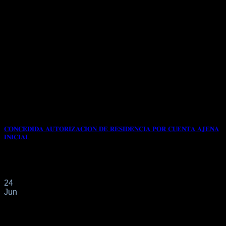
𝐂𝐎𝐍𝐂𝐄𝐃𝐈𝐃𝐀 𝐀𝐔𝐓𝐎𝐑𝐈𝐙𝐀𝐂𝐈𝐎𝐍 𝐃𝐄 𝐑𝐄𝐒𝐈𝐃𝐄𝐍𝐂𝐈𝐀 𝐏𝐎𝐑 𝐂𝐔𝐄𝐍𝐓𝐀 𝐀𝐉𝐄𝐍𝐀
𝐈𝐍𝐈𝐂𝐈𝐀𝐋
📌Fue presentada con fecha 04/05/2025 modificación de
autorización de residencia y trabajo por cuenta ajena[...]
24
Jun