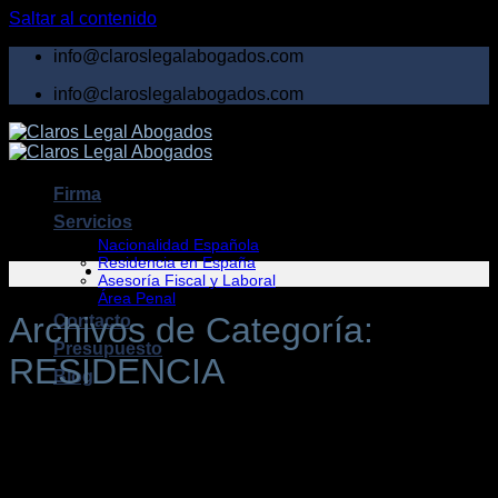
Saltar al contenido
info@claroslegalabogados.com
info@claroslegalabogados.com
Firma
Servicios
Nacionalidad Española
Residencia en España
Asesoría Fiscal y Laboral
Área Penal
Archivos de Categoría:
Contacto
Presupuesto
RESIDENCIA
Blog