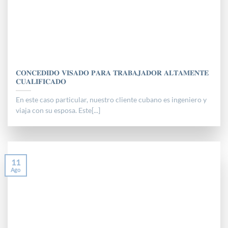
𝐂𝐎𝐍𝐂𝐄𝐃𝐈𝐃𝐎 𝐕𝐈𝐒𝐀𝐃𝐎 𝐏𝐀𝐑𝐀 𝐓𝐑𝐀𝐁𝐀𝐉𝐀𝐃𝐎𝐑 𝐀𝐋𝐓𝐀𝐌𝐄𝐍𝐓𝐄
𝐂𝐔𝐀𝐋𝐈𝐅𝐈𝐂𝐀𝐃𝐎
En este caso particular, nuestro cliente cubano es ingeniero y
viaja con su esposa. Este[...]
11
Ago