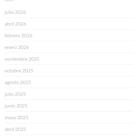
𝐑𝐄𝐒𝐈𝐃𝐄𝐍𝐂𝐈𝐀
𝗗𝗘𝗖𝗥𝗘𝗧𝗢
𝟭𝟭𝟱𝟱/𝟮𝟬𝟮𝟰)
julio 2026
abril 2026
febrero 2026
enero 2026
noviembre 2025
octubre 2025
agosto 2025
julio 2025
junio 2025
mayo 2025
abril 2025