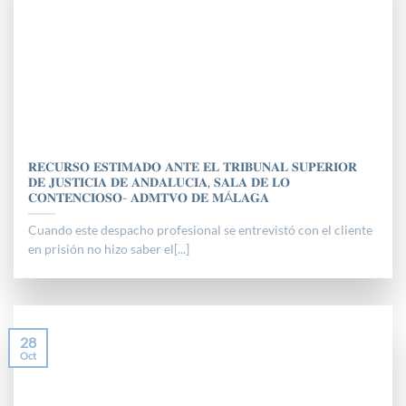
𝐑𝐄𝐂𝐔𝐑𝐒𝐎 𝐄𝐒𝐓𝐈𝐌𝐀𝐃𝐎 𝐀𝐍𝐓𝐄 𝐄𝐋 𝐓𝐑𝐈𝐁𝐔𝐍𝐀𝐋 𝐒𝐔𝐏𝐄𝐑𝐈𝐎𝐑
𝐃𝐄 𝐉𝐔𝐒𝐓𝐈𝐂𝐈𝐀 𝐃𝐄 𝐀𝐍𝐃𝐀𝐋𝐔𝐂𝐈𝐀, 𝐒𝐀𝐋𝐀 𝐃𝐄 𝐋𝐎
𝐂𝐎𝐍𝐓𝐄𝐍𝐂𝐈𝐎𝐒𝐎- 𝐀𝐃𝐌𝐓𝐕𝐎 𝐃𝐄 𝐌Á𝐋𝐀𝐆𝐀
Cuando este despacho profesional se entrevistó con el cliente
en prisión no hizo saber el[...]
28
Oct