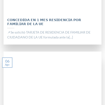
𝗖𝗢𝗡𝗖𝗘𝗗𝗜𝗗𝗔 𝗘𝗡 𝟭 𝗠𝗘𝗦 𝗥𝗘𝗦𝗜𝗗𝗘𝗡𝗖𝗜𝗔 𝗣𝗢𝗥
𝗙𝗔𝗠𝗜𝗟𝗜𝗔𝗥 𝗗𝗘 𝗟𝗔 𝗨𝗘
📌Se solicitó TARJETA DE RESIDENCIA DE FAMILIAR DE
CIUDADANO DE LA UE formulada ante la[...]
06
Ago