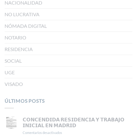
NACIONALIDAD
NO LUCRATIVA
NÓMADA DIGITAL
NOTARIO
RESIDENCIA
SOCIAL
UGE
VISADO
ÚLTIMOS POSTS
𝗖𝗢𝗡𝗖𝗘𝗡𝗗𝗜𝗗𝗔 𝗥𝗘𝗦𝗜𝗗𝗘𝗡𝗖𝗜𝗔 𝗬 𝗧𝗥𝗔𝗕𝗔𝗝𝗢
𝗜𝗡𝗜𝗖𝗜𝗔𝗟 𝗘𝗡 𝗠𝗔𝗗𝗥𝗜𝗗
Comentarios desactivados
en