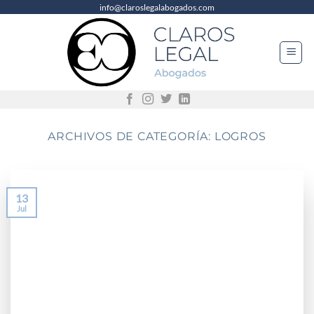
info@claroslegalabogados.com
Saltar
al
contenido
ARCHIVOS DE CATEGORÍA:
LOGROS
13
Jul