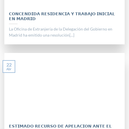
𝗖𝗢𝗡𝗖𝗘𝗡𝗗𝗜𝗗𝗔 𝗥𝗘𝗦𝗜𝗗𝗘𝗡𝗖𝗜𝗔 𝗬 𝗧𝗥𝗔𝗕𝗔𝗝𝗢 𝗜𝗡𝗜𝗖𝗜𝗔𝗟
𝗘𝗡 𝗠𝗔𝗗𝗥𝗜𝗗
La Oficina de Extranjería de la Delegación del Gobierno en
Madrid ha emitido una resolución[...]
22
Abr
𝗘𝗦𝗧𝗜𝗠𝗔𝗗𝗢 𝗥𝗘𝗖𝗨𝗥𝗦𝗢 𝗗𝗘 𝗔𝗣𝗘𝗟𝗔𝗖𝗜𝗢𝗡 𝗔𝗡𝗧𝗘 𝗘𝗟