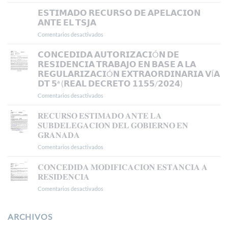
𝗖𝗢𝗡𝗖𝗘𝗡𝗗𝗜𝗗𝗔
𝗥𝗘𝗦𝗜𝗗𝗘𝗡𝗖𝗜𝗔
𝗘𝗦𝗧𝗜𝗠𝗔𝗗𝗢 𝗥𝗘𝗖𝗨𝗥𝗦𝗢 𝗗𝗘 𝗔𝗣𝗘𝗟𝗔𝗖𝗜𝗢𝗡
𝗬
𝗔𝗡𝗧𝗘 𝗘𝗟 𝗧𝗦𝗝𝗔
𝗧𝗥𝗔𝗕𝗔𝗝𝗢
Comentarios desactivados
en
𝗜𝗡𝗜𝗖𝗜𝗔𝗟
𝗘𝗦𝗧𝗜𝗠𝗔𝗗𝗢
𝗘𝗡
𝗥𝗘𝗖𝗨𝗥𝗦𝗢
𝗖𝗢𝗡𝗖𝗘𝗗𝗜𝗗𝗔 𝗔𝗨𝗧𝗢𝗥𝗜𝗭𝗔𝗖𝗜Ó𝗡 𝗗𝗘
𝗠𝗔𝗗𝗥𝗜𝗗
𝗗𝗘
𝗥𝗘𝗦𝗜𝗗𝗘𝗡𝗖𝗜𝗔 𝗧𝗥𝗔𝗕𝗔𝗝𝗢 𝗘𝗡 𝗕𝗔𝗦𝗘 𝗔 𝗟𝗔
𝗔𝗣𝗘𝗟𝗔𝗖𝗜𝗢𝗡
𝗥𝗘𝗚𝗨𝗟𝗔𝗥𝗜𝗭𝗔𝗖𝗜Ó𝗡 𝗘𝗫𝗧𝗥𝗔𝗢𝗥𝗗𝗜𝗡𝗔𝗥𝗜𝗔 𝗩Í𝗔
𝗔𝗡𝗧𝗘
𝗗𝗧 𝟱ª (𝗥𝗘𝗔𝗟 𝗗𝗘𝗖𝗥𝗘𝗧𝗢 𝟭𝟭𝟱𝟱/𝟮𝟬𝟮𝟰)
𝗘𝗟
𝗧𝗦𝗝𝗔
Comentarios desactivados
en
𝗖𝗢𝗡𝗖𝗘𝗗𝗜𝗗𝗔
𝗔𝗨𝗧𝗢𝗥𝗜𝗭𝗔𝗖𝗜Ó𝗡
𝐑𝐄𝐂𝐔𝐑𝐒𝐎 𝐄𝐒𝐓𝐈𝐌𝐀𝐃𝐎 𝐀𝐍𝐓𝐄 𝐋𝐀
𝗗𝗘
𝐒𝐔𝐁𝐃𝐄𝐋𝐄𝐆𝐀𝐂𝐈𝐎𝐍 𝐃𝐄𝐋 𝐆𝐎𝐁𝐈𝐄𝐑𝐍𝐎 𝐄𝐍
𝗥𝗘𝗦𝗜𝗗𝗘𝗡𝗖𝗜𝗔
𝐆𝐑𝐀𝐍𝐀𝐃𝐀
𝗧𝗥𝗔𝗕𝗔𝗝𝗢
Comentarios desactivados
en
𝗘𝗡
𝐑𝐄𝐂𝐔𝐑𝐒𝐎
𝗕𝗔𝗦𝗘
𝐄𝐒𝐓𝐈𝐌𝐀𝐃𝐎
𝗔
𝐂𝐎𝐍𝐂𝐄𝐃𝐈𝐃𝐀 𝐌𝐎𝐃𝐈𝐅𝐈𝐂𝐀𝐂𝐈𝐎𝐍 𝐄𝐒𝐓𝐀𝐍𝐂𝐈𝐀 𝐀
𝐀𝐍𝐓𝐄
𝗟𝗔
𝐑𝐄𝐒𝐈𝐃𝐄𝐍𝐂𝐈𝐀
𝐋𝐀
𝗥𝗘𝗚𝗨𝗟𝗔𝗥𝗜𝗭𝗔𝗖𝗜Ó𝗡
Comentarios desactivados
en
𝐒𝐔𝐁𝐃𝐄𝐋𝐄𝐆𝐀𝐂𝐈𝐎𝐍
𝗘𝗫𝗧𝗥𝗔𝗢𝗥𝗗𝗜𝗡𝗔𝗥𝗜𝗔
𝐂𝐎𝐍𝐂𝐄𝐃𝐈𝐃𝐀
𝐃𝐄𝐋
𝗩Í𝗔
𝐌𝐎𝐃𝐈𝐅𝐈𝐂𝐀𝐂𝐈𝐎𝐍
𝐆𝐎𝐁𝐈𝐄𝐑𝐍𝐎
𝗗𝗧
𝐄𝐒𝐓𝐀𝐍𝐂𝐈𝐀
ARCHIVOS
𝐄𝐍
𝟱ª
𝐀
𝐆𝐑𝐀𝐍𝐀𝐃𝐀
(𝗥𝗘𝗔𝗟