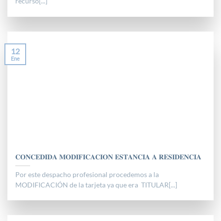
recurso[...]
12
Ene
𝐂𝐎𝐍𝐂𝐄𝐃𝐈𝐃𝐀 𝐌𝐎𝐃𝐈𝐅𝐈𝐂𝐀𝐂𝐈𝐎𝐍 𝐄𝐒𝐓𝐀𝐍𝐂𝐈𝐀 𝐀 𝐑𝐄𝐒𝐈𝐃𝐄𝐍𝐂𝐈𝐀
Por este despacho profesional procedemos a la
MODIFICACIÓN de la tarjeta ya que era TITULAR[...]