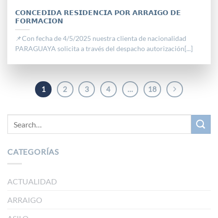
𝗖𝗢𝗡𝗖𝗘𝗗𝗜𝗗𝗔 𝗥𝗘𝗦𝗜𝗗𝗘𝗡𝗖𝗜𝗔 𝗣𝗢𝗥 𝗔𝗥𝗥𝗔𝗜𝗚𝗢 𝗗𝗘
𝗙𝗢𝗥𝗠𝗔𝗖𝗜𝗢𝗡
📌Con fecha de 4/5/2025 nuestra clienta de nacionalidad
PARAGUAYA solicita a través del despacho autorización[...]
1
2
3
4
…
18
CATEGORÍAS
ACTUALIDAD
ARRAIGO