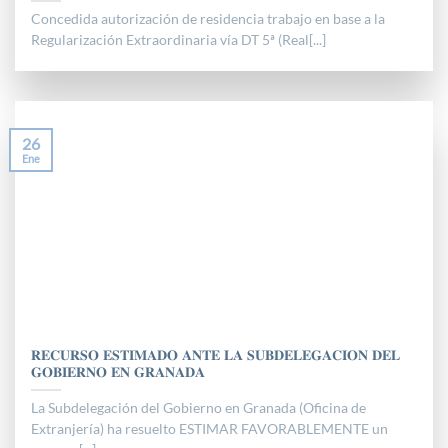
Concedida autorización de residencia trabajo en base a la
Regularización Extraordinaria vía DT 5ª (Real[...]
26
Ene
𝐑𝐄𝐂𝐔𝐑𝐒𝐎 𝐄𝐒𝐓𝐈𝐌𝐀𝐃𝐎 𝐀𝐍𝐓𝐄 𝐋𝐀 𝐒𝐔𝐁𝐃𝐄𝐋𝐄𝐆𝐀𝐂𝐈𝐎𝐍 𝐃𝐄𝐋
𝐆𝐎𝐁𝐈𝐄𝐑𝐍𝐎 𝐄𝐍 𝐆𝐑𝐀𝐍𝐀𝐃𝐀
La Subdelegación del Gobierno en Granada (Oficina de
Extranjería) ha resuelto ESTIMAR FAVORABLEMENTE un