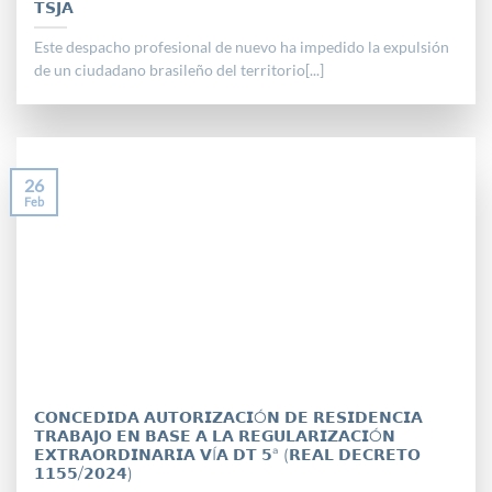
𝗧𝗦𝗝𝗔
Este despacho profesional de nuevo ha impedido la expulsión
de un ciudadano brasileño del territorio[...]
26
Feb
𝗖𝗢𝗡𝗖𝗘𝗗𝗜𝗗𝗔 𝗔𝗨𝗧𝗢𝗥𝗜𝗭𝗔𝗖𝗜Ó𝗡 𝗗𝗘 𝗥𝗘𝗦𝗜𝗗𝗘𝗡𝗖𝗜𝗔
𝗧𝗥𝗔𝗕𝗔𝗝𝗢 𝗘𝗡 𝗕𝗔𝗦𝗘 𝗔 𝗟𝗔 𝗥𝗘𝗚𝗨𝗟𝗔𝗥𝗜𝗭𝗔𝗖𝗜Ó𝗡
𝗘𝗫𝗧𝗥𝗔𝗢𝗥𝗗𝗜𝗡𝗔𝗥𝗜𝗔 𝗩Í𝗔 𝗗𝗧 𝟱ª (𝗥𝗘𝗔𝗟 𝗗𝗘𝗖𝗥𝗘𝗧𝗢
𝟭𝟭𝟱𝟱/𝟮𝟬𝟮𝟰)