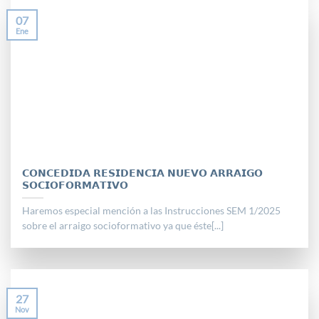
07
Ene
𝗖𝗢𝗡𝗖𝗘𝗗𝗜𝗗𝗔 𝗥𝗘𝗦𝗜𝗗𝗘𝗡𝗖𝗜𝗔 𝗡𝗨𝗘𝗩𝗢 𝗔𝗥𝗥𝗔𝗜𝗚𝗢
𝗦𝗢𝗖𝗜𝗢𝗙𝗢𝗥𝗠𝗔𝗧𝗜𝗩𝗢
Haremos especial mención a las Instrucciones SEM 1/2025
sobre el arraigo socioformativo ya que éste[...]
27
Nov