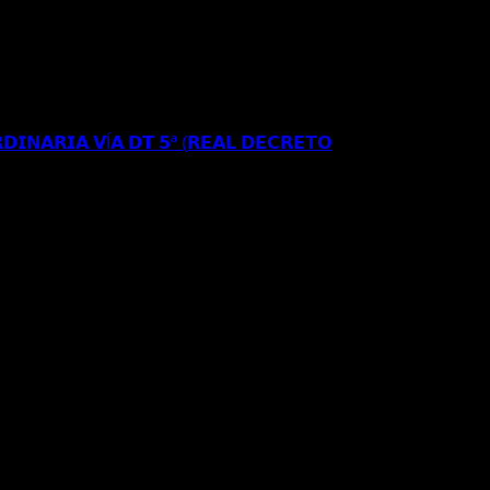
𝗥𝗘𝗦𝗜𝗗𝗘𝗡𝗖𝗜𝗔 𝗬 𝗧𝗥𝗔𝗕𝗔𝗝𝗢 𝗜𝗡𝗜𝗖𝗜𝗔𝗟 𝗘𝗡
𝗘 𝗔𝗣𝗘𝗟𝗔𝗖𝗜𝗢𝗡 𝗔𝗡𝗧𝗘 𝗘𝗟 𝗧𝗦𝗝𝗔
𝗗𝗜𝗡𝗔𝗥𝗜𝗔 𝗩Í𝗔 𝗗𝗧 𝟱ª (𝗥𝗘𝗔𝗟 𝗗𝗘𝗖𝗥𝗘𝗧𝗢
𝗦𝗘 𝗔 𝗟𝗔 𝗥𝗘𝗚𝗨𝗟𝗔𝗥𝗜𝗭𝗔𝗖𝗜Ó𝗡
𝐑𝐄𝐂𝐔𝐑𝐒𝐎 𝐄𝐒𝐓𝐈𝐌𝐀𝐃𝐎 𝐀𝐍𝐓𝐄 𝐋𝐀
𝐈𝐎𝐍 𝐄𝐒𝐓𝐀𝐍𝐂𝐈𝐀 𝐀 𝐑𝐄𝐒𝐈𝐃𝐄𝐍𝐂𝐈𝐀