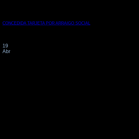
CONCEDIDA TARJETA POR ARRAIGO SOCIAL
CONCESION TARJETA POR 𝗔𝗥𝗥𝗔𝗜𝗚𝗢 𝗦𝗢𝗖𝗜𝗔𝗟 en tan s
19
Abr