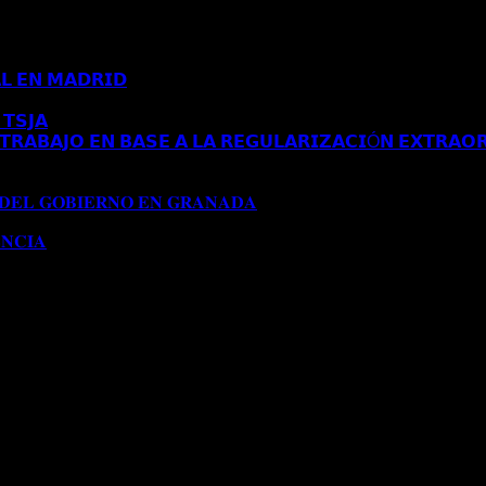
𝗟 𝗘𝗡 𝗠𝗔𝗗𝗥𝗜𝗗
Comentarios desactivados
en 𝗖𝗢𝗡𝗖𝗘𝗡𝗗𝗜𝗗𝗔 
𝗧𝗦𝗝𝗔
Comentarios desactivados
en 𝗘𝗦𝗧𝗜𝗠𝗔𝗗𝗢 𝗥𝗘𝗖𝗨𝗥𝗦𝗢 
𝗥𝗔𝗕𝗔𝗝𝗢 𝗘𝗡 𝗕𝗔𝗦𝗘 𝗔 𝗟𝗔 𝗥𝗘𝗚𝗨𝗟𝗔𝗥𝗜𝗭𝗔𝗖𝗜Ó𝗡 𝗘𝗫𝗧𝗥𝗔𝗢𝗥
𝗔 𝗔𝗨𝗧𝗢𝗥𝗜𝗭𝗔𝗖𝗜Ó𝗡 𝗗𝗘 𝗥𝗘𝗦𝗜𝗗𝗘𝗡𝗖𝗜𝗔 𝗧𝗥𝗔𝗕𝗔𝗝𝗢 𝗘𝗡 𝗕𝗔
𝟭𝟱𝟱/𝟮𝟬𝟮𝟰)
 𝐃𝐄𝐋 𝐆𝐎𝐁𝐈𝐄𝐑𝐍𝐎 𝐄𝐍 𝐆𝐑𝐀𝐍𝐀𝐃𝐀
Comentarios desactivados
en 
𝐍𝐂𝐈𝐀
Comentarios desactivados
en 𝐂𝐎𝐍𝐂𝐄𝐃𝐈𝐃𝐀 𝐌𝐎𝐃𝐈𝐅𝐈𝐂𝐀