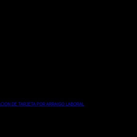
CION DE TARJETA POR ARRAIGO LABORAL
iente, se presentó escrito formulando RECURSO[...]