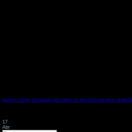
NUEVO LOGRO ESTIMADO RECURSO DE REPOSICION ANTE DENEGA
En fecha 3-11-2020 en nombre y representación de nuestro cl
17
Abr