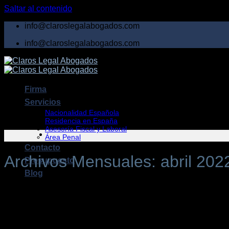
Saltar al contenido
info@claroslegalabogados.com
info@claroslegalabogados.com
Firma
Servicios
Nacionalidad Española
Residencia en España
Asesoría Fiscal y Laboral
Área Penal
Contacto
Archivos Mensuales:
abril 202
Presupuesto
Blog