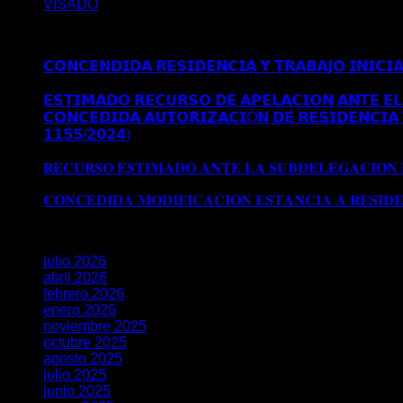
VISADO
Últimos posts
𝗖𝗢𝗡𝗖𝗘𝗡𝗗𝗜𝗗𝗔 𝗥𝗘𝗦𝗜𝗗𝗘𝗡𝗖𝗜𝗔 𝗬 𝗧𝗥𝗔𝗕𝗔𝗝𝗢 𝗜𝗡𝗜𝗖𝗜
𝗠𝗔𝗗𝗥𝗜𝗗
𝗘𝗦𝗧𝗜𝗠𝗔𝗗𝗢 𝗥𝗘𝗖𝗨𝗥𝗦𝗢 𝗗𝗘 𝗔𝗣𝗘𝗟𝗔𝗖𝗜𝗢𝗡 𝗔𝗡𝗧𝗘 𝗘𝗟 
𝗖𝗢𝗡𝗖𝗘𝗗𝗜𝗗𝗔 𝗔𝗨𝗧𝗢𝗥𝗜𝗭𝗔𝗖𝗜Ó𝗡 𝗗𝗘 𝗥𝗘𝗦𝗜𝗗𝗘𝗡𝗖𝗜𝗔 
𝟭𝟭𝟱𝟱/𝟮𝟬𝟮𝟰)
Comentarios desactivados
en 𝗖𝗢𝗡𝗖𝗘𝗗𝗜
𝗘𝗫𝗧𝗥𝗔𝗢𝗥𝗗𝗜𝗡𝗔𝗥𝗜𝗔 𝗩Í𝗔 𝗗𝗧 𝟱ª (𝗥𝗘𝗔𝗟 𝗗𝗘𝗖𝗥𝗘𝗧𝗢 𝟭
𝐑𝐄𝐂𝐔𝐑𝐒𝐎 𝐄𝐒𝐓𝐈𝐌𝐀𝐃𝐎 𝐀𝐍𝐓𝐄 𝐋𝐀 𝐒𝐔𝐁𝐃𝐄𝐋𝐄𝐆𝐀𝐂𝐈𝐎𝐍
𝐒𝐔𝐁𝐃𝐄𝐋𝐄𝐆𝐀𝐂𝐈𝐎𝐍 𝐃𝐄𝐋 𝐆𝐎𝐁𝐈𝐄𝐑𝐍𝐎 𝐄𝐍 𝐆𝐑𝐀𝐍𝐀𝐃𝐀
𝐂𝐎𝐍𝐂𝐄𝐃𝐈𝐃𝐀 𝐌𝐎𝐃𝐈𝐅𝐈𝐂𝐀𝐂𝐈𝐎𝐍 𝐄𝐒𝐓𝐀𝐍𝐂𝐈𝐀 𝐀 𝐑𝐄𝐒𝐈𝐃
Archivos
julio 2026
abril 2026
febrero 2026
enero 2026
noviembre 2025
octubre 2025
agosto 2025
julio 2025
junio 2025