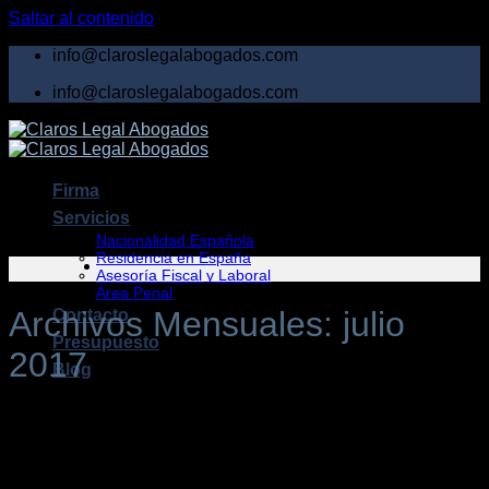
Saltar al contenido
info@claroslegalabogados.com
info@claroslegalabogados.com
Firma
Servicios
Nacionalidad Española
Residencia en España
Asesoría Fiscal y Laboral
Área Penal
Archivos Mensuales:
julio
Contacto
Presupuesto
2017
Blog