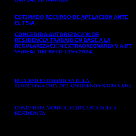
𝗖𝗢𝗡𝗖𝗘𝗡𝗗𝗜𝗗𝗔 𝗥𝗘𝗦𝗜𝗗𝗘𝗡𝗖𝗜𝗔 𝗬 𝗧𝗥𝗔𝗕𝗔𝗝𝗢
𝗜𝗡𝗜𝗖𝗜𝗔𝗟 𝗘𝗡 𝗠𝗔𝗗𝗥𝗜𝗗
𝗘𝗦𝗧𝗜𝗠𝗔𝗗𝗢 𝗥𝗘𝗖𝗨𝗥𝗦𝗢 𝗗𝗘 𝗔𝗣𝗘𝗟𝗔𝗖𝗜𝗢𝗡 𝗔𝗡𝗧𝗘
𝗘𝗟 𝗧𝗦𝗝𝗔
Comentarios desactivados
en 𝗘𝗦𝗧𝗜𝗠𝗔𝗗𝗢
𝗥𝗘𝗖𝗨𝗥𝗦𝗢 𝗗𝗘 𝗔𝗣𝗘𝗟𝗔𝗖𝗜𝗢𝗡 𝗔𝗡𝗧𝗘 𝗘𝗟 𝗧𝗦𝗝𝗔
𝗖𝗢𝗡𝗖𝗘𝗗𝗜𝗗𝗔 𝗔𝗨𝗧𝗢𝗥𝗜𝗭𝗔𝗖𝗜Ó𝗡 𝗗𝗘
𝗥𝗘𝗦𝗜𝗗𝗘𝗡𝗖𝗜𝗔 𝗧𝗥𝗔𝗕𝗔𝗝𝗢 𝗘𝗡 𝗕𝗔𝗦𝗘 𝗔 𝗟𝗔
𝗥𝗘𝗚𝗨𝗟𝗔𝗥𝗜𝗭𝗔𝗖𝗜Ó𝗡 𝗘𝗫𝗧𝗥𝗔𝗢𝗥𝗗𝗜𝗡𝗔𝗥𝗜𝗔 𝗩Í𝗔 𝗗𝗧
𝟱ª (𝗥𝗘𝗔𝗟 𝗗𝗘𝗖𝗥𝗘𝗧𝗢 𝟭𝟭𝟱𝟱/𝟮𝟬𝟮𝟰)
Comentarios
desactivados
en 𝗖𝗢𝗡𝗖𝗘𝗗𝗜𝗗𝗔 𝗔𝗨𝗧𝗢𝗥𝗜𝗭𝗔𝗖𝗜Ó𝗡
𝗗𝗘 𝗥𝗘𝗦𝗜𝗗𝗘𝗡𝗖𝗜𝗔 𝗧𝗥𝗔𝗕𝗔𝗝𝗢 𝗘𝗡 𝗕𝗔𝗦𝗘 𝗔 𝗟𝗔
𝗥𝗘𝗚𝗨𝗟𝗔𝗥𝗜𝗭𝗔𝗖𝗜Ó𝗡 𝗘𝗫𝗧𝗥𝗔𝗢𝗥𝗗𝗜𝗡𝗔𝗥𝗜𝗔 𝗩Í𝗔 𝗗𝗧
𝟱ª (𝗥𝗘𝗔𝗟 𝗗𝗘𝗖𝗥𝗘𝗧𝗢 𝟭𝟭𝟱𝟱/𝟮𝟬𝟮𝟰)
𝐑𝐄𝐂𝐔𝐑𝐒𝐎 𝐄𝐒𝐓𝐈𝐌𝐀𝐃𝐎 𝐀𝐍𝐓𝐄 𝐋𝐀
𝐒𝐔𝐁𝐃𝐄𝐋𝐄𝐆𝐀𝐂𝐈𝐎𝐍 𝐃𝐄𝐋 𝐆𝐎𝐁𝐈𝐄𝐑𝐍𝐎 𝐄𝐍 𝐆𝐑𝐀𝐍𝐀𝐃𝐀
Comentarios desactivados
en 𝐑𝐄𝐂𝐔𝐑𝐒𝐎 𝐄𝐒𝐓𝐈𝐌𝐀𝐃𝐎
𝐀𝐍𝐓𝐄 𝐋𝐀 𝐒𝐔𝐁𝐃𝐄𝐋𝐄𝐆𝐀𝐂𝐈𝐎𝐍 𝐃𝐄𝐋 𝐆𝐎𝐁𝐈𝐄𝐑𝐍𝐎 𝐄𝐍
𝐆𝐑𝐀𝐍𝐀𝐃𝐀
𝐂𝐎𝐍𝐂𝐄𝐃𝐈𝐃𝐀 𝐌𝐎𝐃𝐈𝐅𝐈𝐂𝐀𝐂𝐈𝐎𝐍 𝐄𝐒𝐓𝐀𝐍𝐂𝐈𝐀 𝐀
𝐑𝐄𝐒𝐈𝐃𝐄𝐍𝐂𝐈𝐀
Comentarios desactivados
en
𝐂𝐎𝐍𝐂𝐄𝐃𝐈𝐃𝐀 𝐌𝐎𝐃𝐈𝐅𝐈𝐂𝐀𝐂𝐈𝐎𝐍 𝐄𝐒𝐓𝐀𝐍𝐂𝐈𝐀 𝐀
𝐑𝐄𝐒𝐈𝐃𝐄𝐍𝐂𝐈𝐀
Archivos