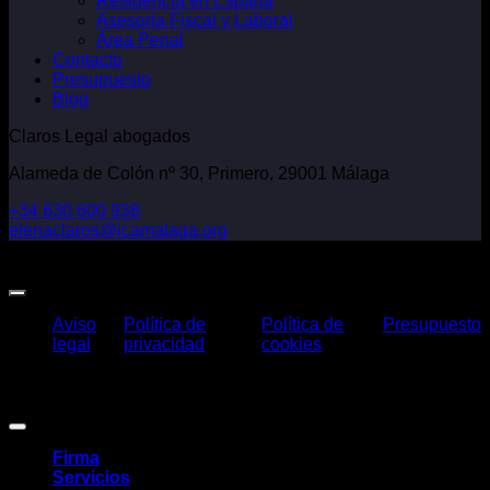
Residencia en España
Asesoría Fiscal y Laboral
Área Penal
Contacto
Presupuesto
Blog
Claros Legal abogados
Alameda de Colón nº 30, Primero, 29001 Málaga
+34 630 600 938
elenaclaros@icamalaga.org
Our Facebook Page
Aviso
Política de
Política de
Presupuesto
legal
privacidad
cookies
Claros Legal Abogados
©
2026. Todos los derechos reservados.
Diseño y desarrollo
TuchoDigital
.
Firma
Servicios