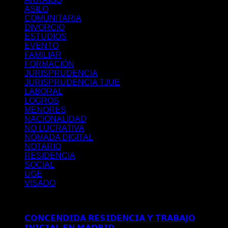
ASILO
COMUNITARIA
DIVORCIO
ESTUDIOS
EVENTO
FAMILIAR
FORMACIÓN
JURISPRUDENCIA
JURISPRUDENCIA TJUE
LABORAL
LOGROS
MENORES
NACIONALIDAD
NO LUCRATIVA
NÓMADA DIGITAL
NOTARIO
RESIDENCIA
SOCIAL
UGE
VISADO
Últimos posts
𝗖𝗢𝗡𝗖𝗘𝗡𝗗𝗜𝗗𝗔 𝗥𝗘𝗦𝗜𝗗𝗘𝗡𝗖𝗜𝗔 𝗬 𝗧𝗥𝗔𝗕𝗔𝗝𝗢
𝗜𝗡𝗜𝗖𝗜𝗔𝗟 𝗘𝗡 𝗠𝗔𝗗𝗥𝗜𝗗
Comentarios desactivados
en