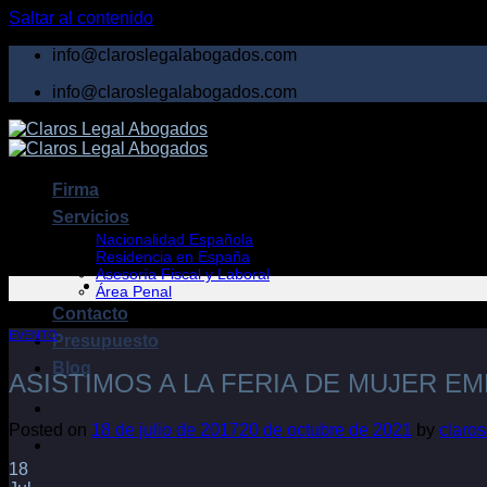
Saltar al contenido
info@claroslegalabogados.com
info@claroslegalabogados.com
Firma
Servicios
Nacionalidad Española
Residencia en España
Asesoría Fiscal y Laboral
Área Penal
Contacto
EVENTO
Presupuesto
Blog
ASISTIMOS A LA FERIA DE MUJER E
Posted on
18 de julio de 2017
20 de octubre de 2021
by
claro
18