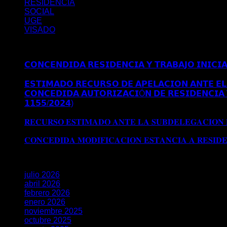
RESIDENCIA
SOCIAL
UGE
VISADO
Últimos posts
𝗖𝗢𝗡𝗖𝗘𝗡𝗗𝗜𝗗𝗔 𝗥𝗘𝗦𝗜𝗗𝗘𝗡𝗖𝗜𝗔 𝗬 𝗧𝗥𝗔𝗕𝗔𝗝𝗢 𝗜𝗡𝗜𝗖𝗜
𝗠𝗔𝗗𝗥𝗜𝗗
𝗘𝗦𝗧𝗜𝗠𝗔𝗗𝗢 𝗥𝗘𝗖𝗨𝗥𝗦𝗢 𝗗𝗘 𝗔𝗣𝗘𝗟𝗔𝗖𝗜𝗢𝗡 𝗔𝗡𝗧𝗘 𝗘𝗟 
𝗖𝗢𝗡𝗖𝗘𝗗𝗜𝗗𝗔 𝗔𝗨𝗧𝗢𝗥𝗜𝗭𝗔𝗖𝗜Ó𝗡 𝗗𝗘 𝗥𝗘𝗦𝗜𝗗𝗘𝗡𝗖𝗜𝗔 
𝟭𝟭𝟱𝟱/𝟮𝟬𝟮𝟰)
Comentarios desactivados
en 𝗖𝗢𝗡𝗖𝗘𝗗𝗜
𝗘𝗫𝗧𝗥𝗔𝗢𝗥𝗗𝗜𝗡𝗔𝗥𝗜𝗔 𝗩Í𝗔 𝗗𝗧 𝟱ª (𝗥𝗘𝗔𝗟 𝗗𝗘𝗖𝗥𝗘𝗧𝗢 𝟭
𝐑𝐄𝐂𝐔𝐑𝐒𝐎 𝐄𝐒𝐓𝐈𝐌𝐀𝐃𝐎 𝐀𝐍𝐓𝐄 𝐋𝐀 𝐒𝐔𝐁𝐃𝐄𝐋𝐄𝐆𝐀𝐂𝐈𝐎𝐍
𝐒𝐔𝐁𝐃𝐄𝐋𝐄𝐆𝐀𝐂𝐈𝐎𝐍 𝐃𝐄𝐋 𝐆𝐎𝐁𝐈𝐄𝐑𝐍𝐎 𝐄𝐍 𝐆𝐑𝐀𝐍𝐀𝐃𝐀
𝐂𝐎𝐍𝐂𝐄𝐃𝐈𝐃𝐀 𝐌𝐎𝐃𝐈𝐅𝐈𝐂𝐀𝐂𝐈𝐎𝐍 𝐄𝐒𝐓𝐀𝐍𝐂𝐈𝐀 𝐀 𝐑𝐄𝐒𝐈𝐃
Archivos
julio 2026
abril 2026
febrero 2026
enero 2026
noviembre 2025
octubre 2025