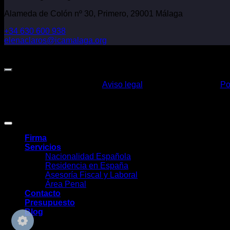
Alameda de Colón nº 30, Primero, 29001 Málaga
+34 630 600 938
elenaclaros@icamalaga.org
Our Facebook Page
Aviso legal
Po
Claros Legal Abogados
©
2026. Todos los derechos reservados.
Diseño y desarrollo
TuchoDigital
.
Firma
Servicios
Nacionalidad Española
Residencia en España
Asesoría Fiscal y Laboral
Área Penal
Contacto
Presupuesto
Blog