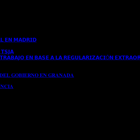
𝗟 𝗘𝗡 𝗠𝗔𝗗𝗥𝗜𝗗
Comentarios desactivados
en 𝗖𝗢𝗡𝗖𝗘𝗡𝗗𝗜𝗗𝗔 
𝗧𝗦𝗝𝗔
Comentarios desactivados
en 𝗘𝗦𝗧𝗜𝗠𝗔𝗗𝗢 𝗥𝗘𝗖𝗨𝗥𝗦𝗢 
𝗥𝗔𝗕𝗔𝗝𝗢 𝗘𝗡 𝗕𝗔𝗦𝗘 𝗔 𝗟𝗔 𝗥𝗘𝗚𝗨𝗟𝗔𝗥𝗜𝗭𝗔𝗖𝗜Ó𝗡 𝗘𝗫𝗧𝗥𝗔𝗢𝗥
𝗔 𝗔𝗨𝗧𝗢𝗥𝗜𝗭𝗔𝗖𝗜Ó𝗡 𝗗𝗘 𝗥𝗘𝗦𝗜𝗗𝗘𝗡𝗖𝗜𝗔 𝗧𝗥𝗔𝗕𝗔𝗝𝗢 𝗘𝗡 𝗕𝗔
𝟭𝟱𝟱/𝟮𝟬𝟮𝟰)
 𝐃𝐄𝐋 𝐆𝐎𝐁𝐈𝐄𝐑𝐍𝐎 𝐄𝐍 𝐆𝐑𝐀𝐍𝐀𝐃𝐀
Comentarios desactivados
en 
𝐍𝐂𝐈𝐀
Comentarios desactivados
en 𝐂𝐎𝐍𝐂𝐄𝐃𝐈𝐃𝐀 𝐌𝐎𝐃𝐈𝐅𝐈𝐂𝐀