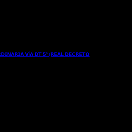
𝗥𝗘𝗦𝗜𝗗𝗘𝗡𝗖𝗜𝗔 𝗬 𝗧𝗥𝗔𝗕𝗔𝗝𝗢 𝗜𝗡𝗜𝗖𝗜𝗔𝗟 𝗘𝗡
𝗘 𝗔𝗣𝗘𝗟𝗔𝗖𝗜𝗢𝗡 𝗔𝗡𝗧𝗘 𝗘𝗟 𝗧𝗦𝗝𝗔
𝗗𝗜𝗡𝗔𝗥𝗜𝗔 𝗩Í𝗔 𝗗𝗧 𝟱ª (𝗥𝗘𝗔𝗟 𝗗𝗘𝗖𝗥𝗘𝗧𝗢
𝗦𝗘 𝗔 𝗟𝗔 𝗥𝗘𝗚𝗨𝗟𝗔𝗥𝗜𝗭𝗔𝗖𝗜Ó𝗡
𝐑𝐄𝐂𝐔𝐑𝐒𝐎 𝐄𝐒𝐓𝐈𝐌𝐀𝐃𝐎 𝐀𝐍𝐓𝐄 𝐋𝐀
𝐈𝐎𝐍 𝐄𝐒𝐓𝐀𝐍𝐂𝐈𝐀 𝐀 𝐑𝐄𝐒𝐈𝐃𝐄𝐍𝐂𝐈𝐀