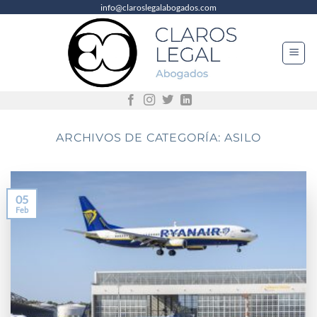
info@claroslegalabogados.com
Saltar
al
contenido
ARCHIVOS DE CATEGORÍA:
ASILO
05
Feb