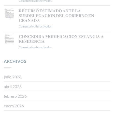
𝗧𝗦𝗝𝗔
Comentarios desactivados
en
𝗖𝗢𝗡𝗖𝗘𝗗𝗜𝗗𝗔
𝗔𝗨𝗧𝗢𝗥𝗜𝗭𝗔𝗖𝗜Ó𝗡
𝐑𝐄𝐂𝐔𝐑𝐒𝐎 𝐄𝐒𝐓𝐈𝐌𝐀𝐃𝐎 𝐀𝐍𝐓𝐄 𝐋𝐀
𝗗𝗘
𝐒𝐔𝐁𝐃𝐄𝐋𝐄𝐆𝐀𝐂𝐈𝐎𝐍 𝐃𝐄𝐋 𝐆𝐎𝐁𝐈𝐄𝐑𝐍𝐎 𝐄𝐍
𝗥𝗘𝗦𝗜𝗗𝗘𝗡𝗖𝗜𝗔
𝐆𝐑𝐀𝐍𝐀𝐃𝐀
𝗧𝗥𝗔𝗕𝗔𝗝𝗢
Comentarios desactivados
en
𝗘𝗡
𝐑𝐄𝐂𝐔𝐑𝐒𝐎
𝗕𝗔𝗦𝗘
𝐄𝐒𝐓𝐈𝐌𝐀𝐃𝐎
𝗔
𝐂𝐎𝐍𝐂𝐄𝐃𝐈𝐃𝐀 𝐌𝐎𝐃𝐈𝐅𝐈𝐂𝐀𝐂𝐈𝐎𝐍 𝐄𝐒𝐓𝐀𝐍𝐂𝐈𝐀 𝐀
𝐀𝐍𝐓𝐄
𝗟𝗔
𝐑𝐄𝐒𝐈𝐃𝐄𝐍𝐂𝐈𝐀
𝐋𝐀
𝗥𝗘𝗚𝗨𝗟𝗔𝗥𝗜𝗭𝗔𝗖𝗜Ó𝗡
Comentarios desactivados
en
𝐒𝐔𝐁𝐃𝐄𝐋𝐄𝐆𝐀𝐂𝐈𝐎𝐍
𝗘𝗫𝗧𝗥𝗔𝗢𝗥𝗗𝗜𝗡𝗔𝗥𝗜𝗔
𝐂𝐎𝐍𝐂𝐄𝐃𝐈𝐃𝐀
𝐃𝐄𝐋
𝗩Í𝗔
𝐌𝐎𝐃𝐈𝐅𝐈𝐂𝐀𝐂𝐈𝐎𝐍
𝐆𝐎𝐁𝐈𝐄𝐑𝐍𝐎
𝗗𝗧
𝐄𝐒𝐓𝐀𝐍𝐂𝐈𝐀
ARCHIVOS
𝐄𝐍
𝟱ª
𝐀
𝐆𝐑𝐀𝐍𝐀𝐃𝐀
(𝗥𝗘𝗔𝗟
𝐑𝐄𝐒𝐈𝐃𝐄𝐍𝐂𝐈𝐀
𝗗𝗘𝗖𝗥𝗘𝗧𝗢
𝟭𝟭𝟱𝟱/𝟮𝟬𝟮𝟰)
julio 2026
abril 2026
febrero 2026
enero 2026