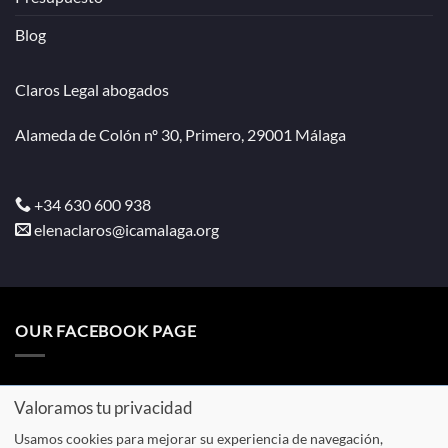
Blog
Claros Legal abogados
Alameda de Colón nº 30, Primero, 29001 Málaga
+34 630 600 938
elenaclaros@icamalaga.org
OUR FACEBOOK PAGE
Valoramos tu privacidad
Usamos cookies para mejorar su experiencia de navegación,
Aviso
Política de
Política de
Presupuesto