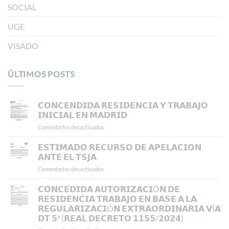
SOCIAL
UGE
VISADO
ÚLTIMOS POSTS
𝗖𝗢𝗡𝗖𝗘𝗡𝗗𝗜𝗗𝗔 𝗥𝗘𝗦𝗜𝗗𝗘𝗡𝗖𝗜𝗔 𝗬 𝗧𝗥𝗔𝗕𝗔𝗝𝗢
𝗜𝗡𝗜𝗖𝗜𝗔𝗟 𝗘𝗡 𝗠𝗔𝗗𝗥𝗜𝗗
Comentarios desactivados
en
𝗖𝗢𝗡𝗖𝗘𝗡𝗗𝗜𝗗𝗔
𝗥𝗘𝗦𝗜𝗗𝗘𝗡𝗖𝗜𝗔
𝗘𝗦𝗧𝗜𝗠𝗔𝗗𝗢 𝗥𝗘𝗖𝗨𝗥𝗦𝗢 𝗗𝗘 𝗔𝗣𝗘𝗟𝗔𝗖𝗜𝗢𝗡
𝗬
𝗔𝗡𝗧𝗘 𝗘𝗟 𝗧𝗦𝗝𝗔
𝗧𝗥𝗔𝗕𝗔𝗝𝗢
Comentarios desactivados
en
𝗜𝗡𝗜𝗖𝗜𝗔𝗟
𝗘𝗦𝗧𝗜𝗠𝗔𝗗𝗢
𝗘𝗡
𝗥𝗘𝗖𝗨𝗥𝗦𝗢
𝗖𝗢𝗡𝗖𝗘𝗗𝗜𝗗𝗔 𝗔𝗨𝗧𝗢𝗥𝗜𝗭𝗔𝗖𝗜Ó𝗡 𝗗𝗘
𝗠𝗔𝗗𝗥𝗜𝗗
𝗗𝗘
𝗥𝗘𝗦𝗜𝗗𝗘𝗡𝗖𝗜𝗔 𝗧𝗥𝗔𝗕𝗔𝗝𝗢 𝗘𝗡 𝗕𝗔𝗦𝗘 𝗔 𝗟𝗔
𝗔𝗣𝗘𝗟𝗔𝗖𝗜𝗢𝗡
𝗥𝗘𝗚𝗨𝗟𝗔𝗥𝗜𝗭𝗔𝗖𝗜Ó𝗡 𝗘𝗫𝗧𝗥𝗔𝗢𝗥𝗗𝗜𝗡𝗔𝗥𝗜𝗔 𝗩Í𝗔
𝗔𝗡𝗧𝗘
𝗗𝗧 𝟱ª (𝗥𝗘𝗔𝗟 𝗗𝗘𝗖𝗥𝗘𝗧𝗢 𝟭𝟭𝟱𝟱/𝟮𝟬𝟮𝟰)
𝗘𝗟