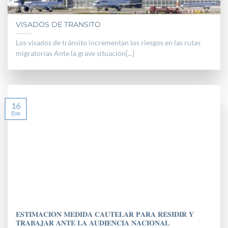
VISADOS DE TRANSITO
Los visados de tránsito incrementan los riesgos en las rutas
migratorias Ante la grave situación[...]
16
Ene
𝐄𝐒𝐓𝐈𝐌𝐀𝐂𝐈𝐎𝐍 𝐌𝐄𝐃𝐈𝐃𝐀 𝐂𝐀𝐔𝐓𝐄𝐋𝐀𝐑 𝐏𝐀𝐑𝐀 𝐑𝐄𝐒𝐈𝐃𝐈𝐑 𝐘
𝐓𝐑𝐀𝐁𝐀𝐉𝐀𝐑 𝐀𝐍𝐓𝐄 𝐋𝐀 𝐀𝐔𝐃𝐈𝐄𝐍𝐂𝐈𝐀 𝐍𝐀𝐂𝐈𝐎𝐍𝐀𝐋