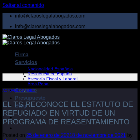
Saltar al contenido
info@claroslegalabogados.com
info@claroslegalabogados.com
Firma
Servicios
Nacionalidad Española
Residencia en España
Asesoría Fiscal y Laboral
Área Penal
Contacto
ACTUALIDAD
,
ASILO
Presupuesto
EL TS RECONOCE EL ESTATUTO DE
Blog
REFUGIADO EN VIRTUD DE UN
PROGRAMA DE REASENTAMIENTO
Posted on
25 de enero de 2021
8 de noviembre de 2021
by