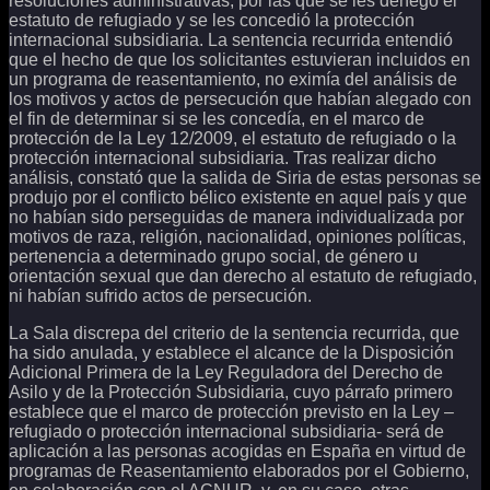
resoluciones administrativas, por las que se les denegó el
estatuto de refugiado y se les concedió la protección
internacional subsidiaria. La sentencia recurrida entendió
que el hecho de que los solicitantes estuvieran incluidos en
un programa de reasentamiento, no eximía del análisis de
los motivos y actos de persecución que habían alegado con
el fin de determinar si se les concedía, en el marco de
protección de la Ley 12/2009, el estatuto de refugiado o la
protección internacional subsidiaria. Tras realizar dicho
análisis, constató que la salida de Siria de estas personas se
produjo por el conflicto bélico existente en aquel país y que
no habían sido perseguidas de manera individualizada por
motivos de raza, religión, nacionalidad, opiniones políticas,
pertenencia a determinado grupo social, de género u
orientación sexual que dan derecho al estatuto de refugiado,
ni habían sufrido actos de persecución.
La Sala discrepa del criterio de la sentencia recurrida, que
ha sido anulada, y establece el alcance de la Disposición
Adicional Primera de la Ley Reguladora del Derecho de
Asilo y de la Protección Subsidiaria, cuyo párrafo primero
establece que el marco de protección previsto en la Ley –
refugiado o protección internacional subsidiaria- será de
aplicación a las personas acogidas en España en virtud de
programas de Reasentamiento elaborados por el Gobierno,