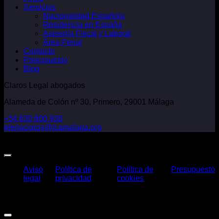
Servicios
Nacionalidad Española
Residencia en España
Asesoría Fiscal y Laboral
Área Penal
Contacto
Presupuesto
Blog
Claros Legal abogados
Alameda de Colón nº 30, Primero, 29001 Málaga
+34 630 600 938
elenaclaros@icamalaga.org
Our Facebook Page
Aviso
Política de
Política de
Presupuesto
legal
privacidad
cookies
Claros Legal Abogados
©
2026. Todos los derechos reservados.
Diseño y desarrollo
TuchoDigital
.