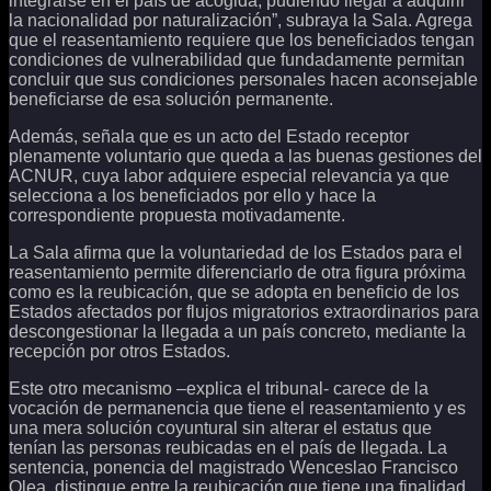
integrarse en el país de acogida, pudiendo llegar a adquirir
la nacionalidad por naturalización”, subraya la Sala. Agrega
que el reasentamiento requiere que los beneficiados tengan
condiciones de vulnerabilidad que fundadamente permitan
concluir que sus condiciones personales hacen aconsejable
beneficiarse de esa solución permanente.
Además, señala que es un acto del Estado receptor
plenamente voluntario que queda a las buenas gestiones del
ACNUR, cuya labor adquiere especial relevancia ya que
selecciona a los beneficiados por ello y hace la
correspondiente propuesta motivadamente.
La Sala afirma que la voluntariedad de los Estados para el
reasentamiento permite diferenciarlo de otra figura próxima
como es la reubicación, que se adopta en beneficio de los
Estados afectados por flujos migratorios extraordinarios para
descongestionar la llegada a un país concreto, mediante la
recepción por otros Estados.
Este otro mecanismo –explica el tribunal- carece de la
vocación de permanencia que tiene el reasentamiento y es
una mera solución coyuntural sin alterar el estatus que
tenían las personas reubicadas en el país de llegada. La
sentencia, ponencia del magistrado Wenceslao Francisco
Olea, distingue entre la reubicación que tiene una finalidad