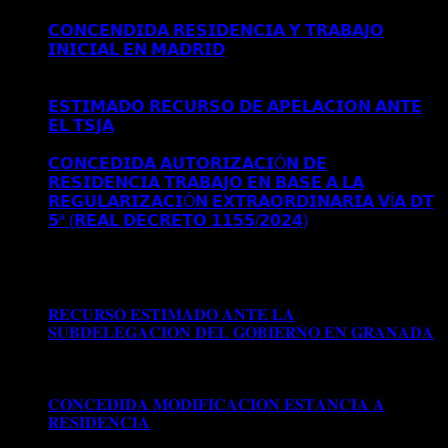
𝗖𝗢𝗡𝗖𝗘𝗡𝗗𝗜𝗗𝗔 𝗥𝗘𝗦𝗜𝗗𝗘𝗡𝗖𝗜𝗔 𝗬 𝗧𝗥𝗔𝗕𝗔𝗝𝗢
𝗜𝗡𝗜𝗖𝗜𝗔𝗟 𝗘𝗡 𝗠𝗔𝗗𝗥𝗜𝗗
Comentarios desactivados
en
𝗖𝗢𝗡𝗖𝗘𝗡𝗗𝗜𝗗𝗔 𝗥𝗘𝗦𝗜𝗗𝗘𝗡𝗖𝗜𝗔 𝗬 𝗧𝗥𝗔𝗕𝗔𝗝𝗢
𝗜𝗡𝗜𝗖𝗜𝗔𝗟 𝗘𝗡 𝗠𝗔𝗗𝗥𝗜𝗗
𝗘𝗦𝗧𝗜𝗠𝗔𝗗𝗢 𝗥𝗘𝗖𝗨𝗥𝗦𝗢 𝗗𝗘 𝗔𝗣𝗘𝗟𝗔𝗖𝗜𝗢𝗡 𝗔𝗡𝗧𝗘
𝗘𝗟 𝗧𝗦𝗝𝗔
Comentarios desactivados
en 𝗘𝗦𝗧𝗜𝗠𝗔𝗗𝗢
𝗥𝗘𝗖𝗨𝗥𝗦𝗢 𝗗𝗘 𝗔𝗣𝗘𝗟𝗔𝗖𝗜𝗢𝗡 𝗔𝗡𝗧𝗘 𝗘𝗟 𝗧𝗦𝗝𝗔
𝗖𝗢𝗡𝗖𝗘𝗗𝗜𝗗𝗔 𝗔𝗨𝗧𝗢𝗥𝗜𝗭𝗔𝗖𝗜Ó𝗡 𝗗𝗘
𝗥𝗘𝗦𝗜𝗗𝗘𝗡𝗖𝗜𝗔 𝗧𝗥𝗔𝗕𝗔𝗝𝗢 𝗘𝗡 𝗕𝗔𝗦𝗘 𝗔 𝗟𝗔
𝗥𝗘𝗚𝗨𝗟𝗔𝗥𝗜𝗭𝗔𝗖𝗜Ó𝗡 𝗘𝗫𝗧𝗥𝗔𝗢𝗥𝗗𝗜𝗡𝗔𝗥𝗜𝗔 𝗩Í𝗔 𝗗𝗧
𝟱ª (𝗥𝗘𝗔𝗟 𝗗𝗘𝗖𝗥𝗘𝗧𝗢 𝟭𝟭𝟱𝟱/𝟮𝟬𝟮𝟰)
Comentarios
desactivados
en 𝗖𝗢𝗡𝗖𝗘𝗗𝗜𝗗𝗔 𝗔𝗨𝗧𝗢𝗥𝗜𝗭𝗔𝗖𝗜Ó𝗡
𝗗𝗘 𝗥𝗘𝗦𝗜𝗗𝗘𝗡𝗖𝗜𝗔 𝗧𝗥𝗔𝗕𝗔𝗝𝗢 𝗘𝗡 𝗕𝗔𝗦𝗘 𝗔 𝗟𝗔
𝗥𝗘𝗚𝗨𝗟𝗔𝗥𝗜𝗭𝗔𝗖𝗜Ó𝗡 𝗘𝗫𝗧𝗥𝗔𝗢𝗥𝗗𝗜𝗡𝗔𝗥𝗜𝗔 𝗩Í𝗔 𝗗𝗧
𝟱ª (𝗥𝗘𝗔𝗟 𝗗𝗘𝗖𝗥𝗘𝗧𝗢 𝟭𝟭𝟱𝟱/𝟮𝟬𝟮𝟰)
𝐑𝐄𝐂𝐔𝐑𝐒𝐎 𝐄𝐒𝐓𝐈𝐌𝐀𝐃𝐎 𝐀𝐍𝐓𝐄 𝐋𝐀
𝐒𝐔𝐁𝐃𝐄𝐋𝐄𝐆𝐀𝐂𝐈𝐎𝐍 𝐃𝐄𝐋 𝐆𝐎𝐁𝐈𝐄𝐑𝐍𝐎 𝐄𝐍 𝐆𝐑𝐀𝐍𝐀𝐃𝐀
Comentarios desactivados
en 𝐑𝐄𝐂𝐔𝐑𝐒𝐎 𝐄𝐒𝐓𝐈𝐌𝐀𝐃𝐎
𝐀𝐍𝐓𝐄 𝐋𝐀 𝐒𝐔𝐁𝐃𝐄𝐋𝐄𝐆𝐀𝐂𝐈𝐎𝐍 𝐃𝐄𝐋 𝐆𝐎𝐁𝐈𝐄𝐑𝐍𝐎 𝐄𝐍
𝐆𝐑𝐀𝐍𝐀𝐃𝐀
𝐂𝐎𝐍𝐂𝐄𝐃𝐈𝐃𝐀 𝐌𝐎𝐃𝐈𝐅𝐈𝐂𝐀𝐂𝐈𝐎𝐍 𝐄𝐒𝐓𝐀𝐍𝐂𝐈𝐀 𝐀
𝐑𝐄𝐒𝐈𝐃𝐄𝐍𝐂𝐈𝐀
Comentarios desactivados
en
𝐂𝐎𝐍𝐂𝐄𝐃𝐈𝐃𝐀 𝐌𝐎𝐃𝐈𝐅𝐈𝐂𝐀𝐂𝐈𝐎𝐍 𝐄𝐒𝐓𝐀𝐍𝐂𝐈𝐀 𝐀