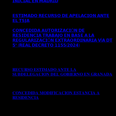
𝗜𝗡𝗜𝗖𝗜𝗔𝗟 𝗘𝗡 𝗠𝗔𝗗𝗥𝗜𝗗
Comentarios desactivados
en
𝗖𝗢𝗡𝗖𝗘𝗡𝗗𝗜𝗗𝗔 𝗥𝗘𝗦𝗜𝗗𝗘𝗡𝗖𝗜𝗔 𝗬 𝗧𝗥𝗔𝗕𝗔𝗝𝗢
𝗜𝗡𝗜𝗖𝗜𝗔𝗟 𝗘𝗡 𝗠𝗔𝗗𝗥𝗜𝗗
𝗘𝗦𝗧𝗜𝗠𝗔𝗗𝗢 𝗥𝗘𝗖𝗨𝗥𝗦𝗢 𝗗𝗘 𝗔𝗣𝗘𝗟𝗔𝗖𝗜𝗢𝗡 𝗔𝗡𝗧𝗘
𝗘𝗟 𝗧𝗦𝗝𝗔
Comentarios desactivados
en 𝗘𝗦𝗧𝗜𝗠𝗔𝗗𝗢
𝗥𝗘𝗖𝗨𝗥𝗦𝗢 𝗗𝗘 𝗔𝗣𝗘𝗟𝗔𝗖𝗜𝗢𝗡 𝗔𝗡𝗧𝗘 𝗘𝗟 𝗧𝗦𝗝𝗔
𝗖𝗢𝗡𝗖𝗘𝗗𝗜𝗗𝗔 𝗔𝗨𝗧𝗢𝗥𝗜𝗭𝗔𝗖𝗜Ó𝗡 𝗗𝗘
𝗥𝗘𝗦𝗜𝗗𝗘𝗡𝗖𝗜𝗔 𝗧𝗥𝗔𝗕𝗔𝗝𝗢 𝗘𝗡 𝗕𝗔𝗦𝗘 𝗔 𝗟𝗔
𝗥𝗘𝗚𝗨𝗟𝗔𝗥𝗜𝗭𝗔𝗖𝗜Ó𝗡 𝗘𝗫𝗧𝗥𝗔𝗢𝗥𝗗𝗜𝗡𝗔𝗥𝗜𝗔 𝗩Í𝗔 𝗗𝗧
𝟱ª (𝗥𝗘𝗔𝗟 𝗗𝗘𝗖𝗥𝗘𝗧𝗢 𝟭𝟭𝟱𝟱/𝟮𝟬𝟮𝟰)
Comentarios
desactivados
en 𝗖𝗢𝗡𝗖𝗘𝗗𝗜𝗗𝗔 𝗔𝗨𝗧𝗢𝗥𝗜𝗭𝗔𝗖𝗜Ó𝗡
𝗗𝗘 𝗥𝗘𝗦𝗜𝗗𝗘𝗡𝗖𝗜𝗔 𝗧𝗥𝗔𝗕𝗔𝗝𝗢 𝗘𝗡 𝗕𝗔𝗦𝗘 𝗔 𝗟𝗔
𝗥𝗘𝗚𝗨𝗟𝗔𝗥𝗜𝗭𝗔𝗖𝗜Ó𝗡 𝗘𝗫𝗧𝗥𝗔𝗢𝗥𝗗𝗜𝗡𝗔𝗥𝗜𝗔 𝗩Í𝗔 𝗗𝗧
𝟱ª (𝗥𝗘𝗔𝗟 𝗗𝗘𝗖𝗥𝗘𝗧𝗢 𝟭𝟭𝟱𝟱/𝟮𝟬𝟮𝟰)
𝐑𝐄𝐂𝐔𝐑𝐒𝐎 𝐄𝐒𝐓𝐈𝐌𝐀𝐃𝐎 𝐀𝐍𝐓𝐄 𝐋𝐀
𝐒𝐔𝐁𝐃𝐄𝐋𝐄𝐆𝐀𝐂𝐈𝐎𝐍 𝐃𝐄𝐋 𝐆𝐎𝐁𝐈𝐄𝐑𝐍𝐎 𝐄𝐍 𝐆𝐑𝐀𝐍𝐀𝐃𝐀
Comentarios desactivados
en 𝐑𝐄𝐂𝐔𝐑𝐒𝐎 𝐄𝐒𝐓𝐈𝐌𝐀𝐃𝐎
𝐀𝐍𝐓𝐄 𝐋𝐀 𝐒𝐔𝐁𝐃𝐄𝐋𝐄𝐆𝐀𝐂𝐈𝐎𝐍 𝐃𝐄𝐋 𝐆𝐎𝐁𝐈𝐄𝐑𝐍𝐎 𝐄𝐍
𝐆𝐑𝐀𝐍𝐀𝐃𝐀
𝐂𝐎𝐍𝐂𝐄𝐃𝐈𝐃𝐀 𝐌𝐎𝐃𝐈𝐅𝐈𝐂𝐀𝐂𝐈𝐎𝐍 𝐄𝐒𝐓𝐀𝐍𝐂𝐈𝐀 𝐀
𝐑𝐄𝐒𝐈𝐃𝐄𝐍𝐂𝐈𝐀
Comentarios desactivados
en
𝐂𝐎𝐍𝐂𝐄𝐃𝐈𝐃𝐀 𝐌𝐎𝐃𝐈𝐅𝐈𝐂𝐀𝐂𝐈𝐎𝐍 𝐄𝐒𝐓𝐀𝐍𝐂𝐈𝐀 𝐀
𝐑𝐄𝐒𝐈𝐃𝐄𝐍𝐂𝐈𝐀
Archivos