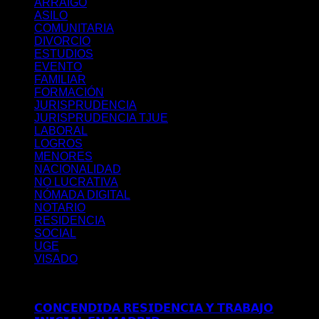
ARRAIGO
ASILO
COMUNITARIA
DIVORCIO
ESTUDIOS
EVENTO
FAMILIAR
FORMACIÓN
JURISPRUDENCIA
JURISPRUDENCIA TJUE
LABORAL
LOGROS
MENORES
NACIONALIDAD
NO LUCRATIVA
NÓMADA DIGITAL
NOTARIO
RESIDENCIA
SOCIAL
UGE
VISADO
Últimos posts
𝗖𝗢𝗡𝗖𝗘𝗡𝗗𝗜𝗗𝗔 𝗥𝗘𝗦𝗜𝗗𝗘𝗡𝗖𝗜𝗔 𝗬 𝗧𝗥𝗔𝗕𝗔𝗝𝗢