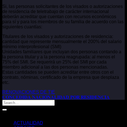
Si, las personas solicitantes de los visados o autorizaciones
de residencia de teletrabajo de carácter internacional
deberán acreditar que cuentan con recursos económicos
para sí y para los miembros de su familia de acuerdo con las
siguientes cuantías:
Titulares de los visados y autorizaciones de residencia:
cantidad que represente mensualmente el 200% del salario
mínimo interprofesional (SMI)
Unidades familiares que incluyan dos personas contando a
la persona titular y a la persona reagrupada: al menos el
75% del SMI. Se requerirá un 25% del SMI por cada
miembro adicional a las dos personas mencionadas.
Estas cantidades se pueden acreditar entre otros con el
contrato, nóminas, certificado de la empresa que desplaza
etc.
RENOVACIONES DE TIE
𝐂𝐎𝐍𝐂𝐄𝐃𝐈𝐃𝐀 𝐍𝐀𝐂𝐈𝐎𝐍𝐀𝐋𝐈𝐃𝐀𝐃 𝐏𝐎𝐑 𝐑𝐄𝐒𝐈𝐃𝐄𝐍𝐂𝐈𝐀
Categorías
ACTUALIDAD