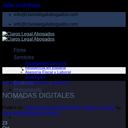
Saltar al contenido
info@claroslegalabogados.com
info@claroslegalabogados.com
Firma
Servicios
Nacionalidad Española
Residencia en España
Asesoría Fiscal y Laboral
Área Penal
Contacto
ACTUALIDAD
,
NÓMADA DIGITAL
,
RESIDENCIA
Presupuesto
NOMADAS DIGITALES
Blog
Posted on
23 de octubre de 2023
23 de octubre de 2023
by
claroslegalabogados-admin
23