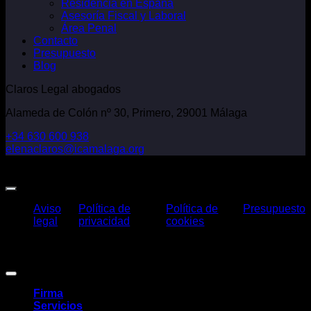
Residencia en España
Asesoría Fiscal y Laboral
Área Penal
Contacto
Presupuesto
Blog
Claros Legal abogados
Alameda de Colón nº 30, Primero, 29001 Málaga
+34 630 600 938
elenaclaros@icamalaga.org
Our Facebook Page
Aviso
Política de
Política de
Presupuesto
legal
privacidad
cookies
Claros Legal Abogados
©
2026. Todos los derechos reservados.
Diseño y desarrollo
TuchoDigital
.
Firma
Servicios