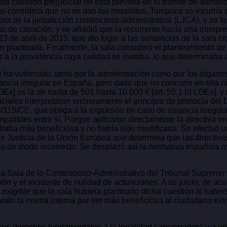
ta cuestión prejudicial no está prevista en el trámite de admisi
e si considera que no se dan los requisitos. Tampoco se incurrí
adora de la jurisdicción contencioso-administrativa (LJCA), y s
rso de casación, y se añadió que la recurrente hacía una interp
3 de abril de 2015, que dio lugar a las sentencias de la sala ci
n planteada. Finalmente, la sala consideró el planteamiento de l
 a la providencia cuya nulidad se instaba, lo que determinaba
a vulnerado, tanto por la administración como por los órganos 
tancia irregular en España, pero dado que no concurre en ella 
LOEx] es la de multa de 501 hasta 10 000 € [art. 55.1 b) LOEx], 
diciales interpretaron erróneamente el principio de primacía de
008/115/CE, que obliga a la expulsión en caso de estancia irreg
ibles entre sí. Porque aplicaron directamente la directiva en p
taba más beneficiosa y no había sido modificada. Se efectuó un
l de Justicia de la Unión Europea que determina que las directiv
do de modo incorrecto. Se desplazó así la normativa española m
la Sala de lo Contencioso-Administrativo del Tribunal Supremo 
ión y el incidente de nulidad de actuaciones. A su juicio, de ac
exigible que la sala hubiera planteado dicha cuestión al haber
ando la norma interna por ser más beneficiosa al ciudadano extra
us derechos fundamentales a la legalidad sancionadora y a un 