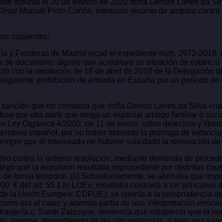
este tribunal el 20 de febrero de 2020 doña Denize Lanes da Sil
ésar Manuel Pinto Cañón, interpuso recurso de amparo contra 
os siguientes:
ría y Fronteras de Madrid incoó el expediente núm. 2972-2018, r
ía de documento alguno que acreditara su situación de estancia
zó con la resolución de 16 de abril de 2018 de la Delegación d
nsiguiente prohibición de entrada en España por un período de t
a sanción que no constaba que doña Denize Lanes da Silva «hay
ndose por otra parte que tenga un especial arraigo familiar o so
e la Ley Orgánica 4/2000, de 11 de enero, sobre derechos y libe
erritorio español, por no haber obtenido la prórroga de estancia
mpre que el interesado no hubiere solicitado la renovación de
vo contra la anterior resolución, mediante demanda de procedi
alegó que la expulsión resultaba improcedente por distintas ca
e forma temporal. (ii) Subsidiariamente, se afirmaba que impon
00 € del art. 55.1 b) LOEx, resultaba contraria a los principios 
 de la Unión Europea: CDFUE); se oponía a la jurisprudencia de
 como era el caso; y además partía de una interpretación erróne
njería c. Samir Zaizoune, sentencia que establecía que la nor
tado, impone, dependiendo de las circunstancias, o bien una san