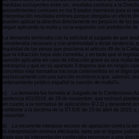
medidas excluyentes entre sí», resultaba contraria a la Dire
procedimientos comunes en los Estados miembros para el retor
interpretación resultaba errónea porque otorgaba un efecto dire
pueden aplicar la directiva directamente en perjuicio de los p
seguir aplicando la multa y no la expulsión con prohibición de
La demanda terminaba con la solicitud al juzgado de que anul
consideraba necesario y con anterioridad a dictar sentencia, qu
legalidad de las penas que proclama el artículo 49 de la Car
que la infracción haya sido cometida, y en tanto que el legisla
sanción aplicable en caso de infracción grave es una multa de
extranjería y que en su apartado 3 dispone que en ningún ca
concretos esta normativa nacional controvertida en el litigio pr
exclusivamente con una sanción económica que, además, resul
ordenamiento jurídico español la sanción de multa?».
c) La demanda fue turnada al Juzgado de lo Contencioso-Admin
sentencia 401/2019, de 29 de noviembre, que rechazó plantear
en cuanto a la normativa de aplicación» (FJ 2) y desestimó el
conforme a la doctrina de la STJUE de 23 de abril de 2015; y, p
causarían.
d) La recurrente interpuso recurso de apelación contra la sent
la interpretación errónea efectuada, tanto por el órgano judic
dado que tal interpretación conllevaba reconocer a una direct