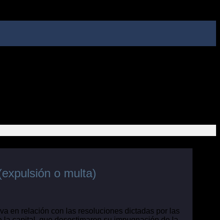
(expulsión o multa)
 en relación con las resoluciones dictadas por las
e la capital, que desestimaron su impugnación de la