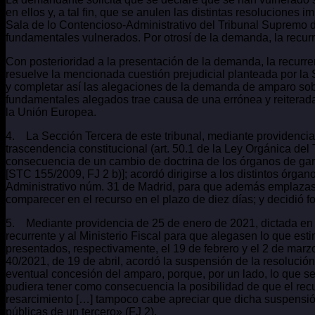
en ellos y, a tal fin, que se anulen las distintas resoluciones
Sala de lo Contencioso-Administrativo del Tribunal Supremo d
fundamentales vulnerados. Por otrosí de la demanda, la recurre
Con posterioridad a la presentación de la demanda, la recurre
resuelve la mencionada cuestión prejudicial planteada por la
y completar así las alegaciones de la demanda de amparo sobr
fundamentales alegados trae causa de una errónea y reiterada i
la Unión Europea.
4. La Sección Tercera de este tribunal, mediante providencia
trascendencia constitucional (art. 50.1 de la Ley Orgánica de
consecuencia de un cambio de doctrina de los órganos de garan
[STC 155/2009, FJ 2 b)]; acordó dirigirse a los distintos órga
Administrativo núm. 31 de Madrid, para que además emplazase 
comparecer en el recurso en el plazo de diez días; y decidió
5. Mediante providencia de 25 de enero de 2021, dictada en l
recurrente y al Ministerio Fiscal para que alegasen lo que est
presentados, respectivamente, el 19 de febrero y el 2 de mar
40/2021, de 19 de abril, acordó la suspensión de la resolución
eventual concesión del amparo, porque, por un lado, lo que se 
pudiera tener como consecuencia la posibilidad de que el recur
resarcimiento […] tampoco cabe apreciar que dicha suspensión
públicas de un tercero» (FJ 2).