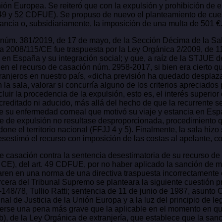
nión Europea. Se reiteró que con la expulsión y prohibición de e
 49 y 52 CDFUE). Se propuso de nuevo el planteamiento de cuesti
tancia o, subsidiariamente, la imposición de una multa de 501 €
 núm. 381/2019, de 17 de mayo, de la Sección Décima de la Sal
iva 2008/115/CE fue traspuesta por la Ley Orgánica 2/2009, de 1
 en España y su integración social; y que, a raíz de la STJUE d
 en el recurso de casación núm. 2958-2017, si bien era cierto 
xtranjeros en nuestro país, «dicha previsión ha quedado desplaz
la sala, valorar si concurría alguno de los criterios apreciados 
xcluir la procedencia de la expulsión, esto es, el interés superior
reditado ni aducido, más allá del hecho de que la recurrente se
de su enfermedad corneal que motivó su viaje y estancia en Esp
te de expulsión no resultase desproporcionada, procedimiento q
ne el territorio nacional (FFJJ 4 y 5). Finalmente, la sala hiz
esestimó el recurso con imposición de las costas al apelante, co
e casación contra la sentencia desestimatoria de su recurso de 
 CE), del art. 49 CDFUE, por no haber aplicado la sanción de mult
n en una norma de una directiva traspuesta incorrectamente en
era del Tribunal Supremo se planteara la siguiente cuestión pre
48/78, Tullio Ratti; sentencia de 11 de junio de 1987, asunto C
l de Justicia de la Unión Europa y a la luz del principio de le
rse una pena más grave que la aplicable en el momento en que 
a b), de la Ley Orgánica de extranjería, que establece que la sa