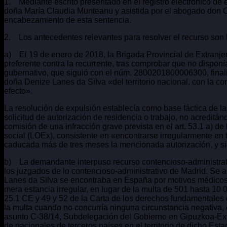
1. Mediante escrito presentado en el registro electrónico de 
doña María Claudia Munteanu y asistida por el abogado don C
encabezamiento de esta sentencia.
2. Los antecedentes relevantes para resolver el recurso son l
a) El 19 de enero de 2018, la Brigada Provincial de Extranje
preferente contra la recurrente, tras comprobar que no dispon
gubernativo, que siguió con el núm. 2800201800006300, finali
doña Denize Lanes da Silva «del territorio nacional, con la co
efecto».
La resolución de expulsión establecía como base fáctica de l
solicitud de autorización de residencia o trabajo, no acreditá
comisión de una infracción grave prevista en el art. 53.1 a) d
social (LOEx), consistente en «encontrarse irregularmente en t
caducada más de tres meses la mencionada autorización, y sie
b) La demandante interpuso recurso contencioso-administrati
los juzgados de lo contencioso-administrativo de Madrid. Se 
Lanes da Silva se encontraba en España por motivos médicos d
mera estancia irregular, en lugar de la multa de 501 hasta 10 0
25.1 CE y 49 y 52 de la Carta de los derechos fundamentales
la multa cuando no concurría ninguna circunstancia negativa,
asunto C-38/14, Subdelegación del Gobierno en Gipuzkoa-Extra
de nacionales de terceros países en el territorio de dicho Es