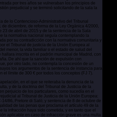
ntrada por tres años se vulneraban los principios de
ón prejudicial y se terminó solicitando de la sala la
.
a de lo Contencioso-Administrativo del Tribunal
1 de diciembre, de reforma de la Ley Orgánica 4/2000,
e 23 de abril de 2015 y de la sentencia de la Sala
que la normativa nacional seguía contemplando la
ada por su contradicción con la normativa comunitaria y
por el Tribunal de justicia de la Unión Europea al
 del menor, la vida familiar o el estado de salud del
 hallara inscrita en el padrón municipal de Madrid, con
aña. De ahí que la sanción de expulsión con
ue, por otro lado, no contempla la concesión de un
o suyos los argumentos de la sentencia de instancia para
n el límite de 300 € por todos los conceptos (FJ 7).
apelación, en el que se reiteraba la denuncia de la
a, y de la doctrina del Tribunal de Justicia de la
 perjuicio de los particulares, como sucedía en el
judicial al Tribunal de Justicia de la Unión Europea:
-14/86, Pretore di Salò; y sentencia de 8 de octubre de
galidad de las penas que proclama el artículo 49 de la
la infracción haya sido cometida, y en tanto que el
nción aplicable en caso de infracción grave es una multa