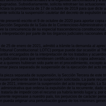
 impugnadas. Subsidiariamente, solicita retrotraer las actuacion
ictara la providencia de 17 de octubre de 2019 para que dicte
nte solicita la suspensión cautelar del decreto de expulsión con
nte presentó escrito el 9 de octubre de 2020 para aportar copi
 Sección Segunda de la Sala de lo Contencioso-Administrativo d
e la concurrencia de su especial trascendencia constitucional,
nterpretación por parte de los órganos judiciales nacionales de
 de 25 de enero de 2021, admitió a trámite la demanda al aprec
l Tribunal Constitucional: LOTC) porque puede dar ocasión al Tr
tía encargados de la interpretación de los tratados y acuerdos i
nos judiciales para que remitiesen certificación o copia adverad
a quienes hubieran sido parte en el procedimiento, excepto a 
 formar pieza separada de suspensión de la ejecución del acto 
a pieza separada de suspensión, la Sección Tercera de este tr
imasen pertinente sobre la suspensión solicitada. La parte recur
zo de 2021, interesaron la suspensión del acto impugnado. La 
 administrativa que ordena la expulsión de la recurrente, dado q
trataría de impedir con el recurso ya habría tenido lugar y, po
rente regresase a nuestro país, los perjuicios de carácter pers
 pueda originar una perturbación grave de los intereses gener