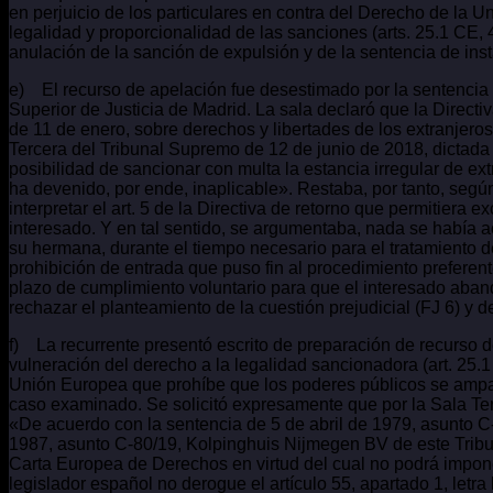
en perjuicio de los particulares en contra del Derecho de la U
legalidad y proporcionalidad de las sanciones (arts. 25.1 CE,
anulación de la sanción de expulsión y de la sentencia de ins
e) El recurso de apelación fue desestimado por la sentencia
Superior de Justicia de Madrid. La sala declaró que la Direct
de 11 de enero, sobre derechos y libertades de los extranjeros
Tercera del Tribunal Supremo de 12 de junio de 2018, dictada
posibilidad de sancionar con multa la estancia irregular de e
ha devenido, por ende, inaplicable». Restaba, por tanto, según 
interpretar el art. 5 de la Directiva de retorno que permitiera e
interesado. Y en tal sentido, se argumentaba, nada se había ac
su hermana, durante el tiempo necesario para el tratamiento 
prohibición de entrada que puso fin al procedimiento preferen
plazo de cumplimiento voluntario para que el interesado abando
rechazar el planteamiento de la cuestión prejudicial (FJ 6) y d
f) La recurrente presentó escrito de preparación de recurso d
vulneración del derecho a la legalidad sancionadora (art. 25.1
Unión Europea que prohíbe que los poderes públicos se ampare
caso examinado. Se solicitó expresamente que por la Sala Terc
«De acuerdo con la sentencia de 5 de abril de 1979, asunto C-1
1987, asunto C-80/19, Kolpinghuis Nijmegen BV de este Tribuna
Carta Europea de Derechos en virtud del cual no podrá impone
legislador español no derogue el artículo 55, apartado 1, letr