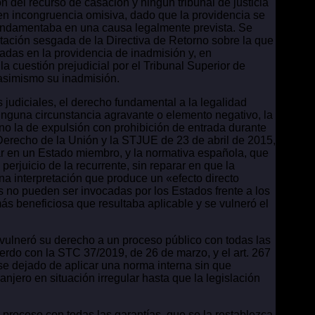
ón del recurso de casación y ningún tribunal de justicia
a en incongruencia omisiva, dado que la providencia se
e fundamentaba en una causa legalmente prevista. Se
retación sesgada de la Directiva de Retorno sobre la que
tadas en la providencia de inadmisión y, en
a cuestión prejudicial por el Tribunal Superior de
 asimismo su inadmisión.
judiciales, el derecho fundamental a la legalidad
ninguna circunstancia agravante o elemento negativo, la
y no la de expulsión con prohibición de entrada durante
l Derecho de la Unión y la STJUE de 23 de abril de 2015,
ular en un Estado miembro, y la normativa española, que
erjuicio de la recurrente, sin reparar en que la
a interpretación que produce un «efecto directo
as no pueden ser invocadas por los Estados frente a los
ás beneficiosa que resultaba aplicable y se vulneró el
vulneró su derecho a un proceso público con todas las
uerdo con la STC 37/2019, de 26 de marzo, y el art. 267
se dejado de aplicar una norma interna sin que
njero en situación irregular hasta que la legislación
proceso con todas las garantías, que se la restablezca