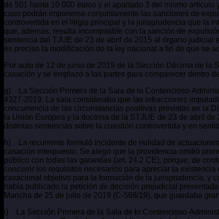
de 501 hasta 10 000 euros y el apartado 3 del mismo artículo 
caso podrán imponerse conjuntamente las sanciones de expuls
controvertida en el litigio principal y la jurisprudencia que l
que, además, resulta incompatible con la sanción de expulsió
sentencia del TJUE de 23 de abril de 2015 al órgano judicial
es preciso la modificación de la ley nacional a fin de que s
Por auto de 12 de junio de 2019 de la Sección Décima de la Sa
casación y se emplazó a las partes para comparecer dentro del
g) La Sección Primera de la Sala de lo Contencioso-Administ
4327-2019. La sala consideraba que las infracciones imputadas 
concurrencia de las circunstancias positivas previstas en la 
la Unión Europea y la doctrina de la STJUE de 23 de abril de 2
distintas sentencias sobre la cuestión controvertida y en sent
h) La recurrente formuló incidente de nulidad de actuaciones 
casación interpuesto. Se alegó que la providencia omitió pron
público con todas las garantías (art. 24.2 CE), porque, de con
concurrir los requisitos necesarios para apreciar la existencia
casacional objetivo para la formación de la jurisprudencia, y
había publicado la petición de decisión prejudicial presentad
Mancha de 25 de julio de 2019 (C-568/19), que guardaba gran s
i) La Sección Primera de la Sala de lo Contencioso-Administr