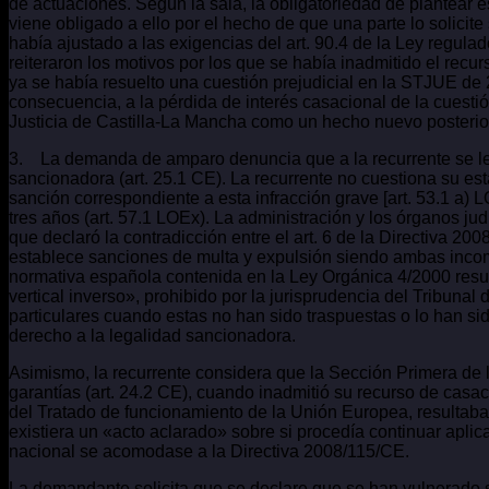
de actuaciones. Según la sala, la obligatoriedad de plantear es
viene obligado a ello por el hecho de que una parte lo solicit
había ajustado a las exigencias del art. 90.4 de la Ley regul
reiteraron los motivos por los que se había inadmitido el recu
ya se había resuelto una cuestión prejudicial en la STJUE de 2
consecuencia, a la pérdida de interés casacional de la cuestió
Justicia de Castilla-La Mancha como un hecho nuevo posterior
3. La demanda de amparo denuncia que a la recurrente se le h
sancionadora (art. 25.1 CE). La recurrente no cuestiona su es
sanción correspondiente a esta infracción grave [art. 53.1 a) 
tres años (art. 57.1 LOEx). La administración y los órganos ju
que declaró la contradicción entre el art. 6 de la Directiva 2
establece sanciones de multa y expulsión siendo ambas incompat
normativa española contenida en la Ley Orgánica 4/2000 resul
vertical inverso», prohibido por la jurisprudencia del Tribuna
particulares cuando estas no han sido traspuestas o lo han si
derecho a la legalidad sancionadora.
Asimismo, la recurrente considera que la Sección Primera de 
garantías (art. 24.2 CE), cuando inadmitió su recurso de casac
del Tratado de funcionamiento de la Unión Europea, resultaba 
existiera un «acto aclarado» sobre si procedía continuar aplic
nacional se acomodase a la Directiva 2008/115/CE.
La demandante solicita que se declare que se han vulnerado s