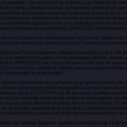
y el apartado 1 del artículo 57 de la misma Ley Orgánica de ext
ión y multa; ¿deberá continuar aplicándose, [como en el caso d
a interpretaba, que permite sancionar la situación irregular de 
n [cuando en su conducta solo concurre la circunstancia de per
 es directamente aplicable frente a los ciudadanos de terceros
e adapte correctamente a la Directiva 2008/115/CE del Parlamen
la de lo Contencioso-Administrativo del Tribunal Superior de J
 plazo de treinta días ante la Sala de lo Contencioso-Administ
rativo del Tribunal Supremo, mediante providencia de 17 de oc
a la sentencia recurrida no eran relevantes del fallo, puesto q
Directiva 2008/115/CE que excepcionaban la decisión de retorno,
015, y el recurso carecía de interés casacional para la formació
ido desfavorable a su pretensión.
contra la providencia de inadmisión en el que se solicitó que s
unciarse sobre la necesidad de plantear la cuestión prejudicial 
formidad con la STC 37/2019, de 26 de marzo, resultaba exigible
 de un acto aclarado respecto del problema interpretativo suscita
 con mayor motivo desde el momento en que en el «Diario Oficia
a por la Sección Segunda de la Sala de lo Contencioso-Administr
imilitud con la propuesta en el escrito de preparación del rec
ativo del Tribunal Supremo, mediante providencia de 13 de ener