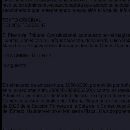
resolución administrativa sancionadora que acordó su expulsió
sancionadora que, anteponiendo la expulsión a la multa, infri
TEXTO ORIGINAL
ECLI:ES:TC:2023:47
El Pleno del Tribunal Constitucional, compuesto por el mag
Huertas, don Ricardo Enríquez Sancho, doña María Luisa Bal
María Luisa Segoviano Astaburuaga, don Juan Carlos Campo
EN NOMBRE DEL REY
la siguiente
En el recurso de amparo núm. 1060-2020, promovido por doña 
en el expediente núm. 2800201800006300; y contra las resolu
Administrativo núm. 31 de Madrid, dictada en el procedimien
Contencioso-Administrativo del Tribunal Superior de Justicia
de 2020 de la Sección Primera de la Sala de lo Contencioso-A
del Estado. Ha intervenido el Ministerio Fiscal. Ha sido ponen