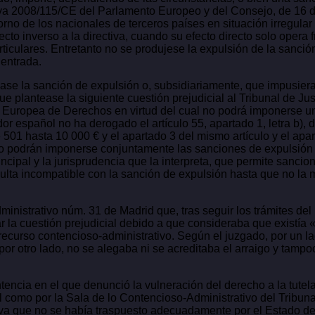
ctiva 2008/115/CE del Parlamento Europeo y del Consejo, de 16 d
no de los nacionales de terceros países en situación irregular
cto inverso a la directiva, cuando su efecto directo solo opera 
articulares. Entretanto no se produjese la expulsión de la sanci
 entrada.
ase la sanción de expulsión o, subsidiariamente, que impusiera
e plantease la siguiente cuestión prejudicial al Tribunal de Jus
ta Europea de Derechos en virtud del cual no podrá imponerse 
dor español no ha derogado el artículo 55, apartado 1, letra b),
 501 hasta 10 000 € y el apartado 3 del mismo artículo y el apa
so podrán imponerse conjuntamente las sanciones de expulsión 
incipal y la jurisprudencia que la interpreta, que permite sancion
ta incompatible con la sanción de expulsión hasta que no la m
istrativo núm. 31 de Madrid que, tras seguir los trámites del
 la cuestión prejudicial debido a que consideraba que existía
 recurso contencioso-administrativo. Según el juzgado, por un l
or otro lado, no se alegaba ni se acreditaba el arraigo y tampoc
encia en el que denunció la vulneración del derecho a la tutela
ial como por la Sala de lo Contencioso-Administrativo del Tribu
iva que no se había traspuesto adecuadamente por el Estado des