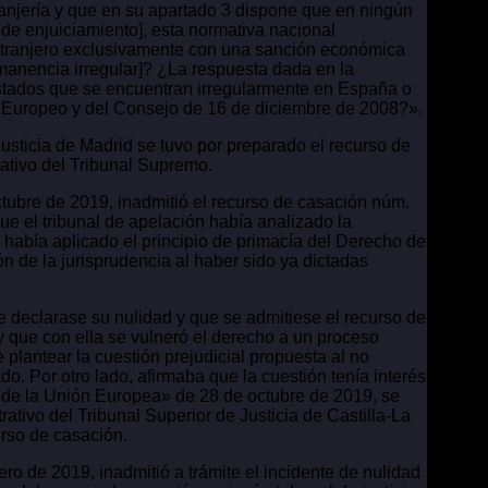
ranjería y que en su apartado 3 dispone que en ningún
e enjuiciamiento], esta normativa nacional
un extranjero exclusivamente con una sanción económica
manencia irregular]? ¿La respuesta dada en la
 Estados que se encuentran irregularmente en España o
to Europeo y del Consejo de 16 de diciembre de 2008?».
usticia de Madrid se tuvo por preparado el recurso de
rativo del Tribunal Supremo.
tubre de 2019, inadmitió el recurso de casación núm.
ue el tribunal de apelación había analizado la
 había aplicado el principio de primacía del Derecho de
n de la jurisprudencia al haber sido ya dictadas
e declarase su nulidad y que se admitiese el recurso de
y que con ella se vulneró el derecho a un proceso
 plantear la cuestión prejudicial propuesta al no
do. Por otro lado, afirmaba que la cuestión tenía interés
l de la Unión Europea» de 28 de octubre de 2019, se
ativo del Tribunal Superior de Justicia de Castilla-La
urso de casación.
o de 2019, inadmitió a trámite el incidente de nulidad