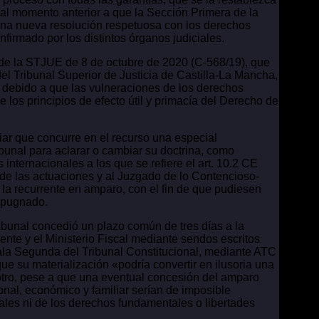
es al momento anterior a que la Sección Primera de la
 una nueva resolución respetuosa con los derechos
firmado por los distintos órganos judiciales.
a de la STJUE de 8 de octubre de 2020 (C-568/19), que
el Tribunal Superior de Justicia de Castilla-La Mancha,
 debido a que las vulneraciones de los derechos
 los principios de efecto útil y primacía del Derecho de
iar que concurre en el recurso una especial
ibunal para aclarar o cambiar su doctrina, como
nternacionales a los que se refiere el art. 10.2 CE
a de las actuaciones y al Juzgado de lo Contencioso-
la recurrente en amparo, con el fin de que pudiesen
impugnado.
ibunal concedió un plazo común de tres días a la
rente y el Ministerio Fiscal mediante sendos escritos
Sala Segunda del Tribunal Constitucional, mediante ATC
ue su materialización «podría convertir en ilusoria una
r otro, pese a que una eventual concesión del amparo
onal, económico y familiar serían de imposible
ales ni de los derechos fundamentales o libertades