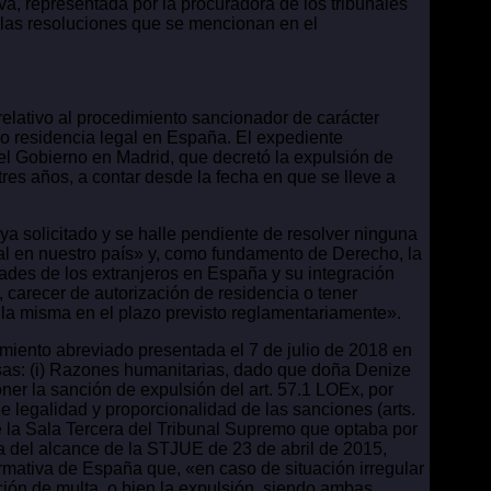
va, representada por la procuradora de los tribunales
las resoluciones que se mencionan en el
elativo al procedimiento sancionador de carácter
 o residencia legal en España. El expediente
el Gobierno en Madrid, que decretó la expulsión de
res años, a contar desde la fecha en que se lleve a
a solicitado y se halle pendiente de resolver ninguna
cial en nuestro país» y, como fundamento de Derecho, la
rtades de los extranjeros en España y su integración
, carecer de autorización de residencia o tener
 la misma en el plazo previsto reglamentariamente».
miento abreviado presentada el 7 de julio de 2018 en
usas: (i) Razones humanitarias, dado que doña Denize
er la sanción de expulsión del art. 57.1 LOEx, por
de legalidad y proporcionalidad de las sanciones (arts.
 la Sala Tercera del Tribunal Supremo que optaba por
a del alcance de la STJUE de 23 de abril de 2015,
mativa de España que, «en caso de situación irregular
ción de multa, o bien la expulsión, siendo ambas