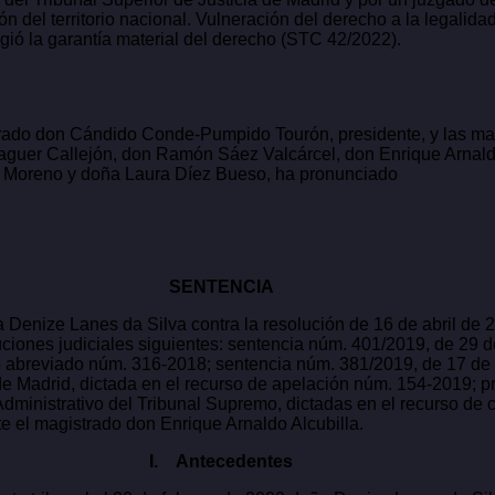
n del territorio nacional. Vulneración del derecho a la legalid
ngió la garantía material del derecho (STC 42/2022).
istrado don Cándido Conde-Pumpido Tourón, presidente, y las 
aguer Callejón, don Ramón Sáez Valcárcel, don Enrique Arnald
 Moreno y doña Laura Díez Bueso, ha pronunciado
SENTENCIA
Denize Lanes da Silva contra la resolución de 16 de abril de 
ciones judiciales siguientes: sentencia núm. 401/2019, de 29 
to abreviado núm. 316-2018; sentencia núm. 381/2019, de 17 de
 de Madrid, dictada en el recurso de apelación núm. 154-2019; 
dministrativo del Tribunal Supremo, dictadas en el recurso de
te el magistrado don Enrique Arnaldo Alcubilla.
I. Antecedentes