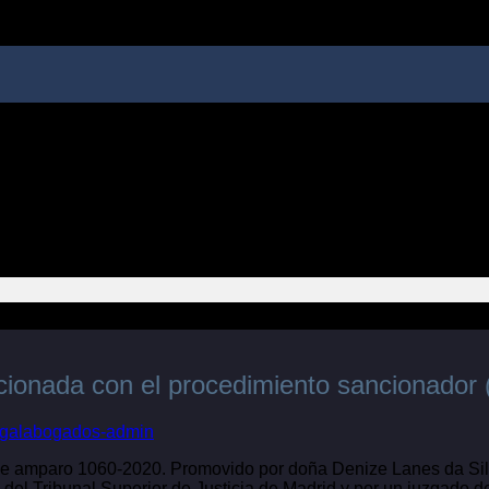
acionada con el procedimiento sancionador 
egalabogados-admin
e amparo 1060-2020. Promovido por doña Denize Lanes da Silva
 del Tribunal Superior de Justicia de Madrid y por un juzgado d