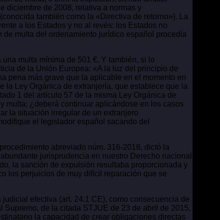
e diciembre de 2008, relativa a normas y
 (conocida también como la «Directiva de retorno»). La
frente a los Estados y no al revés: los Estados no
ón de multa del ordenamiento jurídico español procedía
 una multa mínima de 501 €. Y también, si lo
ticia de la Unión Europea: «A la luz del principio de
una pena más grave que la aplicable en el momento en
 de la Ley Orgánica de extranjería, que establece que la
rtado 1 del artículo 57 de la misma Ley Orgánica de
y multa; ¿deberá continuar aplicándose en los casos
ar la situación irregular de un extranjero
odifique el legislador español sacando del
 procedimiento abreviado núm. 316-2018, dictó la
 «abundante jurisprudencia en nuestro Derecho nacional
ado, la sanción de expulsión resultaba proporcionada y
o los perjuicios de muy difícil reparación que se
 judicial efectiva (art. 24.1 CE), como consecuencia de
nal Supremo, de la citada STJUE de 23 de abril de 2015,
tinatario la capacidad de crear obligaciones directas