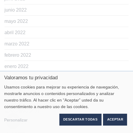
junio 2022
mayo 2022
abril 2022
marzo 2022
febrero 2022
enero 2022
Valoramos tu privacidad
diciembre 2021
Usamos cookies para mejorar su experiencia de navegación,
noviembre 2021
mostrarle anuncios o contenidos personalizados y analizar
octubre 2021
nuestro tráfico. Al hacer clic en “Aceptar” usted da su
consentimiento a nuestro uso de las cookies.
septiembre 2021
Personalizar
DESCARTAR TODAS
ACEPTAR
junio 2021