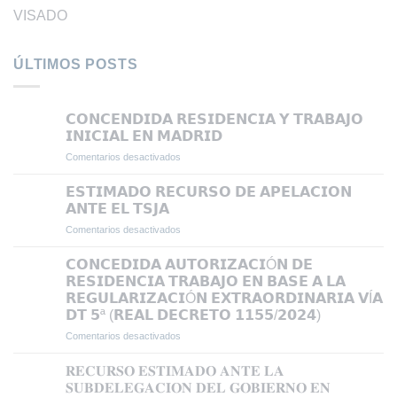
VISADO
ÚLTIMOS POSTS
𝗖𝗢𝗡𝗖𝗘𝗡𝗗𝗜𝗗𝗔 𝗥𝗘𝗦𝗜𝗗𝗘𝗡𝗖𝗜𝗔 𝗬 𝗧𝗥𝗔𝗕𝗔𝗝𝗢
𝗜𝗡𝗜𝗖𝗜𝗔𝗟 𝗘𝗡 𝗠𝗔𝗗𝗥𝗜𝗗
Comentarios desactivados
en
𝗖𝗢𝗡𝗖𝗘𝗡𝗗𝗜𝗗𝗔
𝗥𝗘𝗦𝗜𝗗𝗘𝗡𝗖𝗜𝗔
𝗘𝗦𝗧𝗜𝗠𝗔𝗗𝗢 𝗥𝗘𝗖𝗨𝗥𝗦𝗢 𝗗𝗘 𝗔𝗣𝗘𝗟𝗔𝗖𝗜𝗢𝗡
𝗬
𝗔𝗡𝗧𝗘 𝗘𝗟 𝗧𝗦𝗝𝗔
𝗧𝗥𝗔𝗕𝗔𝗝𝗢
Comentarios desactivados
en
𝗜𝗡𝗜𝗖𝗜𝗔𝗟
𝗘𝗦𝗧𝗜𝗠𝗔𝗗𝗢
𝗘𝗡
𝗥𝗘𝗖𝗨𝗥𝗦𝗢
𝗖𝗢𝗡𝗖𝗘𝗗𝗜𝗗𝗔 𝗔𝗨𝗧𝗢𝗥𝗜𝗭𝗔𝗖𝗜Ó𝗡 𝗗𝗘
𝗠𝗔𝗗𝗥𝗜𝗗
𝗗𝗘
𝗥𝗘𝗦𝗜𝗗𝗘𝗡𝗖𝗜𝗔 𝗧𝗥𝗔𝗕𝗔𝗝𝗢 𝗘𝗡 𝗕𝗔𝗦𝗘 𝗔 𝗟𝗔
𝗔𝗣𝗘𝗟𝗔𝗖𝗜𝗢𝗡
𝗥𝗘𝗚𝗨𝗟𝗔𝗥𝗜𝗭𝗔𝗖𝗜Ó𝗡 𝗘𝗫𝗧𝗥𝗔𝗢𝗥𝗗𝗜𝗡𝗔𝗥𝗜𝗔 𝗩Í𝗔
𝗔𝗡𝗧𝗘
𝗗𝗧 𝟱ª (𝗥𝗘𝗔𝗟 𝗗𝗘𝗖𝗥𝗘𝗧𝗢 𝟭𝟭𝟱𝟱/𝟮𝟬𝟮𝟰)
𝗘𝗟
𝗧𝗦𝗝𝗔
Comentarios desactivados
en
𝗖𝗢𝗡𝗖𝗘𝗗𝗜𝗗𝗔
𝗔𝗨𝗧𝗢𝗥𝗜𝗭𝗔𝗖𝗜Ó𝗡
𝐑𝐄𝐂𝐔𝐑𝐒𝐎 𝐄𝐒𝐓𝐈𝐌𝐀𝐃𝐎 𝐀𝐍𝐓𝐄 𝐋𝐀
𝗗𝗘
𝐒𝐔𝐁𝐃𝐄𝐋𝐄𝐆𝐀𝐂𝐈𝐎𝐍 𝐃𝐄𝐋 𝐆𝐎𝐁𝐈𝐄𝐑𝐍𝐎 𝐄𝐍
𝗥𝗘𝗦𝗜𝗗𝗘𝗡𝗖𝗜𝗔