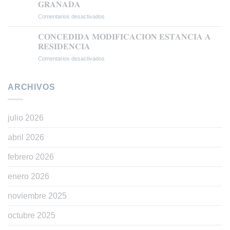
𝐆𝐑𝐀𝐍𝐀𝐃𝐀
𝗧𝗥𝗔𝗕𝗔𝗝𝗢
Comentarios desactivados
en
𝗘𝗡
𝐑𝐄𝐂𝐔𝐑𝐒𝐎
𝗕𝗔𝗦𝗘
𝐄𝐒𝐓𝐈𝐌𝐀𝐃𝐎
𝗔
𝐂𝐎𝐍𝐂𝐄𝐃𝐈𝐃𝐀 𝐌𝐎𝐃𝐈𝐅𝐈𝐂𝐀𝐂𝐈𝐎𝐍 𝐄𝐒𝐓𝐀𝐍𝐂𝐈𝐀 𝐀
𝐀𝐍𝐓𝐄
𝗟𝗔
𝐑𝐄𝐒𝐈𝐃𝐄𝐍𝐂𝐈𝐀
𝐋𝐀
𝗥𝗘𝗚𝗨𝗟𝗔𝗥𝗜𝗭𝗔𝗖𝗜Ó𝗡
Comentarios desactivados
en
𝐒𝐔𝐁𝐃𝐄𝐋𝐄𝐆𝐀𝐂𝐈𝐎𝐍
𝗘𝗫𝗧𝗥𝗔𝗢𝗥𝗗𝗜𝗡𝗔𝗥𝗜𝗔
𝐂𝐎𝐍𝐂𝐄𝐃𝐈𝐃𝐀
𝐃𝐄𝐋
𝗩Í𝗔
𝐌𝐎𝐃𝐈𝐅𝐈𝐂𝐀𝐂𝐈𝐎𝐍
𝐆𝐎𝐁𝐈𝐄𝐑𝐍𝐎
𝗗𝗧
𝐄𝐒𝐓𝐀𝐍𝐂𝐈𝐀
ARCHIVOS
𝐄𝐍
𝟱ª
𝐀
𝐆𝐑𝐀𝐍𝐀𝐃𝐀
(𝗥𝗘𝗔𝗟
𝐑𝐄𝐒𝐈𝐃𝐄𝐍𝐂𝐈𝐀
𝗗𝗘𝗖𝗥𝗘𝗧𝗢
𝟭𝟭𝟱𝟱/𝟮𝟬𝟮𝟰)
julio 2026
abril 2026
febrero 2026
enero 2026
noviembre 2025
octubre 2025