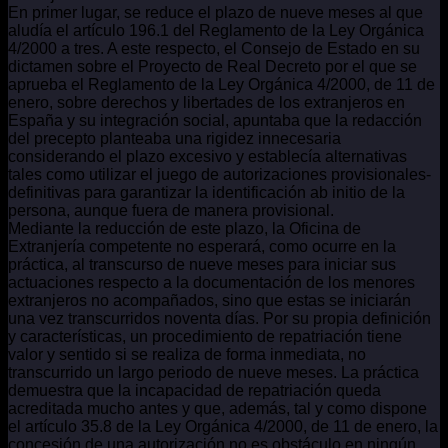
En primer lugar, se reduce el plazo de nueve meses al que
aludía el artículo 196.1 del Reglamento de la Ley Orgánica
4/2000 a tres. A este respecto, el Consejo de Estado en su
dictamen sobre el Proyecto de Real Decreto por el que se
aprueba el Reglamento de la Ley Orgánica 4/2000, de 11 de
enero, sobre derechos y libertades de los extranjeros en
España y su integración social, apuntaba que la redacción
del precepto planteaba una rigidez innecesaria
considerando el plazo excesivo y establecía alternativas
tales como utilizar el juego de autorizaciones provisionales-
definitivas para garantizar la identificación ab initio de la
persona, aunque fuera de manera provisional.
Mediante la reducción de este plazo, la Oficina de
Extranjería competente no esperará, como ocurre en la
práctica, al transcurso de nueve meses para iniciar sus
actuaciones respecto a la documentación de los menores
extranjeros no acompañados, sino que estas se iniciarán
una vez transcurridos noventa días. Por su propia definición
y características, un procedimiento de repatriación tiene
valor y sentido si se realiza de forma inmediata, no
transcurrido un largo periodo de nueve meses. La práctica
demuestra que la incapacidad de repatriación queda
acreditada mucho antes y que, además, tal y como dispone
el artículo 35.8 de la Ley Orgánica 4/2000, de 11 de enero, la
concesión de una autorización no es obstáculo en ningún