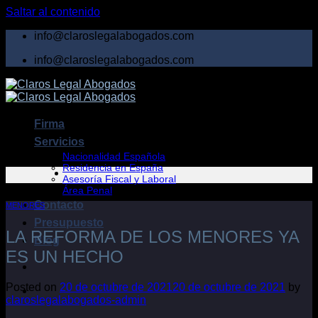
Saltar al contenido
info@claroslegalabogados.com
info@claroslegalabogados.com
Firma
Servicios
Nacionalidad Española
Residencia en España
Asesoría Fiscal y Laboral
Área Penal
Contacto
MENORES
Presupuesto
LA REFORMA DE LOS MENORES YA
Blog
ES UN HECHO
Posted on
20 de octubre de 2021
20 de octubre de 2021
by
claroslegalabogados-admin