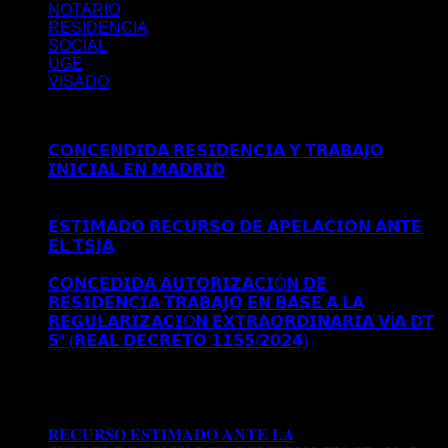
NOTARIO
RESIDENCIA
SOCIAL
UGE
VISADO
Últimos posts
𝗖𝗢𝗡𝗖𝗘𝗡𝗗𝗜𝗗𝗔 𝗥𝗘𝗦𝗜𝗗𝗘𝗡𝗖𝗜𝗔 𝗬 𝗧𝗥𝗔𝗕𝗔𝗝𝗢
𝗜𝗡𝗜𝗖𝗜𝗔𝗟 𝗘𝗡 𝗠𝗔𝗗𝗥𝗜𝗗
Comentarios desactivados
en
𝗖𝗢𝗡𝗖𝗘𝗡𝗗𝗜𝗗𝗔 𝗥𝗘𝗦𝗜𝗗𝗘𝗡𝗖𝗜𝗔 𝗬 𝗧𝗥𝗔𝗕𝗔𝗝𝗢
𝗜𝗡𝗜𝗖𝗜𝗔𝗟 𝗘𝗡 𝗠𝗔𝗗𝗥𝗜𝗗
𝗘𝗦𝗧𝗜𝗠𝗔𝗗𝗢 𝗥𝗘𝗖𝗨𝗥𝗦𝗢 𝗗𝗘 𝗔𝗣𝗘𝗟𝗔𝗖𝗜𝗢𝗡 𝗔𝗡𝗧𝗘
𝗘𝗟 𝗧𝗦𝗝𝗔
Comentarios desactivados
en 𝗘𝗦𝗧𝗜𝗠𝗔𝗗𝗢
𝗥𝗘𝗖𝗨𝗥𝗦𝗢 𝗗𝗘 𝗔𝗣𝗘𝗟𝗔𝗖𝗜𝗢𝗡 𝗔𝗡𝗧𝗘 𝗘𝗟 𝗧𝗦𝗝𝗔
𝗖𝗢𝗡𝗖𝗘𝗗𝗜𝗗𝗔 𝗔𝗨𝗧𝗢𝗥𝗜𝗭𝗔𝗖𝗜Ó𝗡 𝗗𝗘
𝗥𝗘𝗦𝗜𝗗𝗘𝗡𝗖𝗜𝗔 𝗧𝗥𝗔𝗕𝗔𝗝𝗢 𝗘𝗡 𝗕𝗔𝗦𝗘 𝗔 𝗟𝗔
𝗥𝗘𝗚𝗨𝗟𝗔𝗥𝗜𝗭𝗔𝗖𝗜Ó𝗡 𝗘𝗫𝗧𝗥𝗔𝗢𝗥𝗗𝗜𝗡𝗔𝗥𝗜𝗔 𝗩Í𝗔 𝗗𝗧
𝟱ª (𝗥𝗘𝗔𝗟 𝗗𝗘𝗖𝗥𝗘𝗧𝗢 𝟭𝟭𝟱𝟱/𝟮𝟬𝟮𝟰)
Comentarios
desactivados
en 𝗖𝗢𝗡𝗖𝗘𝗗𝗜𝗗𝗔 𝗔𝗨𝗧𝗢𝗥𝗜𝗭𝗔𝗖𝗜Ó𝗡
𝗗𝗘 𝗥𝗘𝗦𝗜𝗗𝗘𝗡𝗖𝗜𝗔 𝗧𝗥𝗔𝗕𝗔𝗝𝗢 𝗘𝗡 𝗕𝗔𝗦𝗘 𝗔 𝗟𝗔
𝗥𝗘𝗚𝗨𝗟𝗔𝗥𝗜𝗭𝗔𝗖𝗜Ó𝗡 𝗘𝗫𝗧𝗥𝗔𝗢𝗥𝗗𝗜𝗡𝗔𝗥𝗜𝗔 𝗩Í𝗔 𝗗𝗧
𝟱ª (𝗥𝗘𝗔𝗟 𝗗𝗘𝗖𝗥𝗘𝗧𝗢 𝟭𝟭𝟱𝟱/𝟮𝟬𝟮𝟰)
𝐑𝐄𝐂𝐔𝐑𝐒𝐎 𝐄𝐒𝐓𝐈𝐌𝐀𝐃𝐎 𝐀𝐍𝐓𝐄 𝐋𝐀