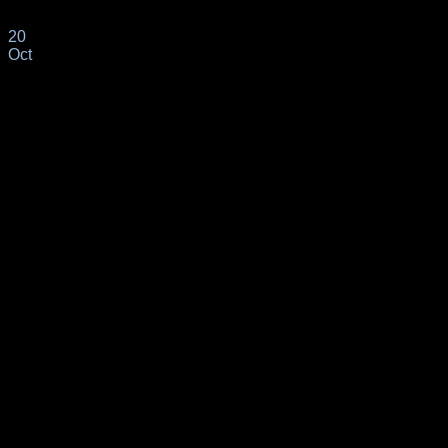
sobre derechos y[...]
20
Oct