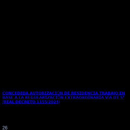
𝗖𝗢𝗡𝗖𝗘𝗗𝗜𝗗𝗔 𝗔𝗨𝗧𝗢𝗥𝗜𝗭𝗔𝗖𝗜Ó𝗡 𝗗𝗘 𝗥𝗘𝗦𝗜𝗗𝗘𝗡𝗖𝗜𝗔 𝗧𝗥𝗔𝗕𝗔𝗝𝗢 𝗘𝗡
𝗕𝗔𝗦𝗘 𝗔 𝗟𝗔 𝗥𝗘𝗚𝗨𝗟𝗔𝗥𝗜𝗭𝗔𝗖𝗜Ó𝗡 𝗘𝗫𝗧𝗥𝗔𝗢𝗥𝗗𝗜𝗡𝗔𝗥𝗜𝗔 𝗩Í𝗔 𝗗𝗧 𝟱ª
(𝗥𝗘𝗔𝗟 𝗗𝗘𝗖𝗥𝗘𝗧𝗢 𝟭𝟭𝟱𝟱/𝟮𝟬𝟮𝟰)
Concedida autorización de residencia trabajo en base a la
Regularización Extraordinaria vía DT 5ª (Real[...]
26