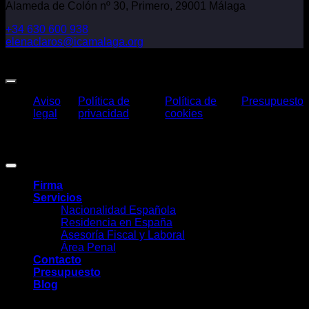
Alameda de Colón nº 30, Primero, 29001 Málaga
+34 630 600 938
elenaclaros@icamalaga.org
Our Facebook Page
Aviso
Política de
Política de
Presupuesto
legal
privacidad
cookies
Claros Legal Abogados
©
2026. Todos los derechos reservados.
Diseño y desarrollo
TuchoDigital
.
Firma
Servicios
Nacionalidad Española
Residencia en España
Asesoría Fiscal y Laboral
Área Penal
Contacto
Presupuesto
Blog