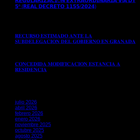
𝗥𝗘𝗚𝗨𝗟𝗔𝗥𝗜𝗭𝗔𝗖𝗜Ó𝗡 𝗘𝗫𝗧𝗥𝗔𝗢𝗥𝗗𝗜𝗡𝗔𝗥𝗜𝗔 𝗩Í𝗔 𝗗𝗧
𝟱ª (𝗥𝗘𝗔𝗟 𝗗𝗘𝗖𝗥𝗘𝗧𝗢 𝟭𝟭𝟱𝟱/𝟮𝟬𝟮𝟰)
Comentarios
desactivados
en 𝗖𝗢𝗡𝗖𝗘𝗗𝗜𝗗𝗔 𝗔𝗨𝗧𝗢𝗥𝗜𝗭𝗔𝗖𝗜Ó𝗡
𝗗𝗘 𝗥𝗘𝗦𝗜𝗗𝗘𝗡𝗖𝗜𝗔 𝗧𝗥𝗔𝗕𝗔𝗝𝗢 𝗘𝗡 𝗕𝗔𝗦𝗘 𝗔 𝗟𝗔
𝗥𝗘𝗚𝗨𝗟𝗔𝗥𝗜𝗭𝗔𝗖𝗜Ó𝗡 𝗘𝗫𝗧𝗥𝗔𝗢𝗥𝗗𝗜𝗡𝗔𝗥𝗜𝗔 𝗩Í𝗔 𝗗𝗧
𝟱ª (𝗥𝗘𝗔𝗟 𝗗𝗘𝗖𝗥𝗘𝗧𝗢 𝟭𝟭𝟱𝟱/𝟮𝟬𝟮𝟰)
𝐑𝐄𝐂𝐔𝐑𝐒𝐎 𝐄𝐒𝐓𝐈𝐌𝐀𝐃𝐎 𝐀𝐍𝐓𝐄 𝐋𝐀
𝐒𝐔𝐁𝐃𝐄𝐋𝐄𝐆𝐀𝐂𝐈𝐎𝐍 𝐃𝐄𝐋 𝐆𝐎𝐁𝐈𝐄𝐑𝐍𝐎 𝐄𝐍 𝐆𝐑𝐀𝐍𝐀𝐃𝐀
Comentarios desactivados
en 𝐑𝐄𝐂𝐔𝐑𝐒𝐎 𝐄𝐒𝐓𝐈𝐌𝐀𝐃𝐎
𝐀𝐍𝐓𝐄 𝐋𝐀 𝐒𝐔𝐁𝐃𝐄𝐋𝐄𝐆𝐀𝐂𝐈𝐎𝐍 𝐃𝐄𝐋 𝐆𝐎𝐁𝐈𝐄𝐑𝐍𝐎 𝐄𝐍
𝐆𝐑𝐀𝐍𝐀𝐃𝐀
𝐂𝐎𝐍𝐂𝐄𝐃𝐈𝐃𝐀 𝐌𝐎𝐃𝐈𝐅𝐈𝐂𝐀𝐂𝐈𝐎𝐍 𝐄𝐒𝐓𝐀𝐍𝐂𝐈𝐀 𝐀
𝐑𝐄𝐒𝐈𝐃𝐄𝐍𝐂𝐈𝐀
Comentarios desactivados
en
𝐂𝐎𝐍𝐂𝐄𝐃𝐈𝐃𝐀 𝐌𝐎𝐃𝐈𝐅𝐈𝐂𝐀𝐂𝐈𝐎𝐍 𝐄𝐒𝐓𝐀𝐍𝐂𝐈𝐀 𝐀
𝐑𝐄𝐒𝐈𝐃𝐄𝐍𝐂𝐈𝐀
Archivos
julio 2026
abril 2026
febrero 2026
enero 2026
noviembre 2025
octubre 2025
agosto 2025