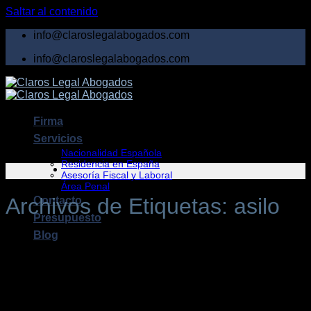
Saltar al contenido
info@claroslegalabogados.com
info@claroslegalabogados.com
Firma
Servicios
Nacionalidad Española
Residencia en España
Asesoría Fiscal y Laboral
Área Penal
Archivos de Etiquetas:
asilo
Contacto
Presupuesto
Blog