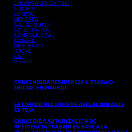
JURISPRUDENCIA TJUE
LABORAL
LOGROS
MENORES
NACIONALIDAD
NO LUCRATIVA
NÓMADA DIGITAL
NOTARIO
RESIDENCIA
SOCIAL
UGE
VISADO
Últimos posts
𝗖𝗢𝗡𝗖𝗘𝗡𝗗𝗜𝗗𝗔 𝗥𝗘𝗦𝗜𝗗𝗘𝗡𝗖𝗜𝗔 𝗬 𝗧𝗥𝗔𝗕𝗔𝗝𝗢
𝗜𝗡𝗜𝗖𝗜𝗔𝗟 𝗘𝗡 𝗠𝗔𝗗𝗥𝗜𝗗
Comentarios desactivados
en
𝗖𝗢𝗡𝗖𝗘𝗡𝗗𝗜𝗗𝗔 𝗥𝗘𝗦𝗜𝗗𝗘𝗡𝗖𝗜𝗔 𝗬 𝗧𝗥𝗔𝗕𝗔𝗝𝗢
𝗜𝗡𝗜𝗖𝗜𝗔𝗟 𝗘𝗡 𝗠𝗔𝗗𝗥𝗜𝗗
𝗘𝗦𝗧𝗜𝗠𝗔𝗗𝗢 𝗥𝗘𝗖𝗨𝗥𝗦𝗢 𝗗𝗘 𝗔𝗣𝗘𝗟𝗔𝗖𝗜𝗢𝗡 𝗔𝗡𝗧𝗘
𝗘𝗟 𝗧𝗦𝗝𝗔
Comentarios desactivados
en 𝗘𝗦𝗧𝗜𝗠𝗔𝗗𝗢
𝗥𝗘𝗖𝗨𝗥𝗦𝗢 𝗗𝗘 𝗔𝗣𝗘𝗟𝗔𝗖𝗜𝗢𝗡 𝗔𝗡𝗧𝗘 𝗘𝗟 𝗧𝗦𝗝𝗔
𝗖𝗢𝗡𝗖𝗘𝗗𝗜𝗗𝗔 𝗔𝗨𝗧𝗢𝗥𝗜𝗭𝗔𝗖𝗜Ó𝗡 𝗗𝗘
𝗥𝗘𝗦𝗜𝗗𝗘𝗡𝗖𝗜𝗔 𝗧𝗥𝗔𝗕𝗔𝗝𝗢 𝗘𝗡 𝗕𝗔𝗦𝗘 𝗔 𝗟𝗔