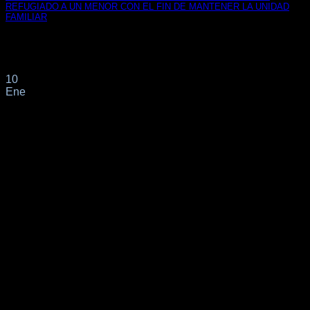
REFUGIADO A UN MENOR CON EL FIN DE MANTENER LA UNIDAD
FAMILIAR
Tribunal de Justicia de la Unión Europea, Sala Gran Sala,
Sentencia de 9 Nov. 2021,[...]
10
Ene