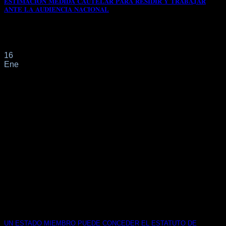
𝐄𝐒𝐓𝐈𝐌𝐀𝐂𝐈𝐎𝐍 𝐌𝐄𝐃𝐈𝐃𝐀 𝐂𝐀𝐔𝐓𝐄𝐋𝐀𝐑 𝐏𝐀𝐑𝐀 𝐑𝐄𝐒𝐈𝐃𝐈𝐑 𝐘 𝐓𝐑𝐀𝐁𝐀𝐉𝐀𝐑
𝐀𝐍𝐓𝐄 𝐋𝐀 𝐀𝐔𝐃𝐈𝐄𝐍𝐂𝐈𝐀 𝐍𝐀𝐂𝐈𝐎𝐍𝐀𝐋
LA SALA ACUERDA: Estimar la petición de medida
cautelar solicitada con suspensión de la[...]
16
Ene
UN ESTADO MIEMBRO PUEDE CONCEDER EL ESTATUTO DE