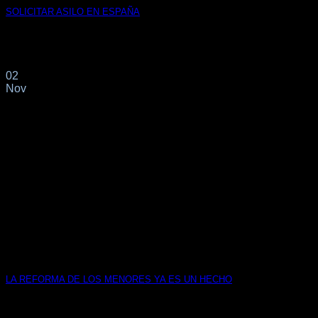
SOLICITAR ASILO EN ESPAÑA
Para formalizar su solicitud de asilo en España primero
deberá solicitar una cita en la[...]
02
Nov
LA REFORMA DE LOS MENORES YA ES UN HECHO
El artículo 35 de la Ley Orgánica 4/2000, de 11 de enero,