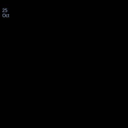
respondido favorablemente al Defensor del Pueblo[...]
25
Oct