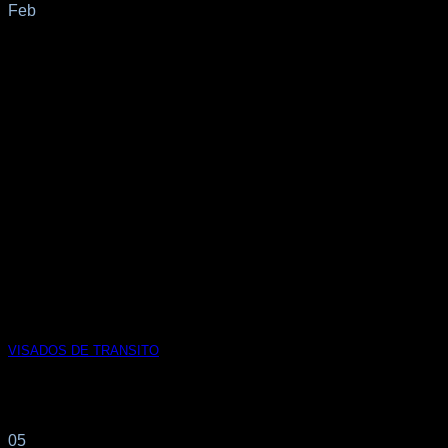
Feb
VISADOS DE TRANSITO
Los visados de tránsito incrementan los riesgos en las rutas
migratorias Ante la grave situación[...]
05