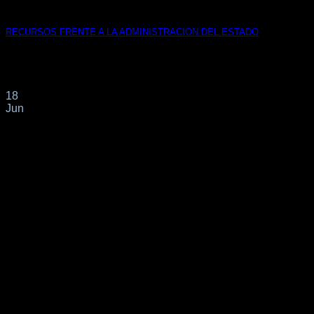
RECURSOS FRENTE A LA ADMINISTRACION DEL ESTADO
RECURSO GANADO¡¡¡ Nos acaban de notificar por parte de
la Subdelegación del Gobierno en Málaga[...]
18
Jun