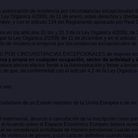
a autorización de residencia por circunstancias excepcionales d
la Ley Orgánica 4/2000, de 11 de enero, sobre derechos y libert
embre, y con el artículo 134 del Reglamento aprobado por Real D
s en los artículos 31 bis y 31.3 de la Ley Orgánica 4/2000, de 
a por la Ley Orgánica 2/2009, de 11 de diciembre y en el artícu
ción de residencia temporal por circunstancias excepcionales de
 POR CIRCUNSTANCIAS EXCEPCIONALES de mujeres extranjer
ena y propia en cualquier ocupación, sector de actividad y ám
uce plenos efectos frente a la Administración y frente a tercer
io de que, de conformidad con el artículo 4.2 de la Ley Orgánica
i son:
e ciudadano de un Estado miembro de la Unión Europea o de un 
 matrimonial, divorcio o cancelación de la inscripción como par
el Acuerdo sobre el Espacio Económico Europeo deberá acredit
 que se considerará acreditada de manera provisional cuando exi
os de violencia de género, y con carácter definitivo cuando haya