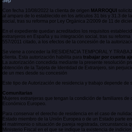
Sep
Con fecha 10/08/2022 la clienta de origen
MARROQUI
solicit
al amparo de lo establecido en los artículos 31 bis y 31.3 de 
social, tras su reforma por Ley Orgánica 2/2009 de 11 de dici
En el expediente quedan acreditados los requisitos establecido
extranjeros en España y su integración social, tras su reform
557/2011 citado, a los efectos de la concesión de la autoriza
Se viene a conceder la RESIDENCIA TEMPORAL Y TRABAJO
clienta. Esta autorización habilita para
trabajar por cuenta aj
La autorización concedida mediante la presente resolución prod
obtención de la Tarjeta de Identidad de Extranjero, sin perjuic
de un mes desde su concesión
Este tipo de Autorización de residencia y trabajo depende de s
Comunitarias
Mujeres extranjeras que tengan la condición de familiares d
Económico Europeo.
Para conservar el derecho de residencia en el caso de nulidad
Estado miembro de la Unión Europea o de un Estado parte en 
el matrimonio o situación de pareja registrada, circunstancia
Ministerio Fiscal en el que se indique la existencia de indici