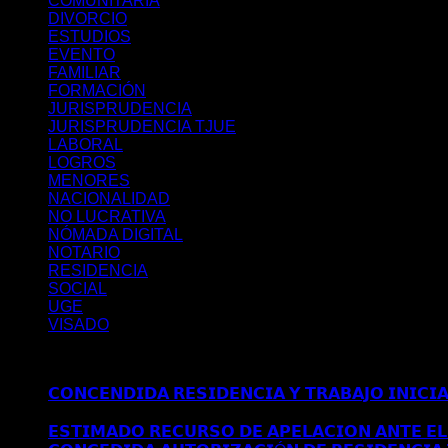
COMUNITARIA
DIVORCIO
ESTUDIOS
EVENTO
FAMILIAR
FORMACIÓN
JURISPRUDENCIA
JURISPRUDENCIA TJUE
LABORAL
LOGROS
MENORES
NACIONALIDAD
NO LUCRATIVA
NÓMADA DIGITAL
NOTARIO
RESIDENCIA
SOCIAL
UGE
VISADO
Últimos posts
𝗖𝗢𝗡𝗖𝗘𝗡𝗗𝗜𝗗𝗔 𝗥𝗘𝗦𝗜𝗗𝗘𝗡𝗖𝗜𝗔 𝗬 𝗧𝗥𝗔𝗕𝗔𝗝𝗢 𝗜𝗡𝗜𝗖𝗜
𝗠𝗔𝗗𝗥𝗜𝗗
𝗘𝗦𝗧𝗜𝗠𝗔𝗗𝗢 𝗥𝗘𝗖𝗨𝗥𝗦𝗢 𝗗𝗘 𝗔𝗣𝗘𝗟𝗔𝗖𝗜𝗢𝗡 𝗔𝗡𝗧𝗘 𝗘𝗟 