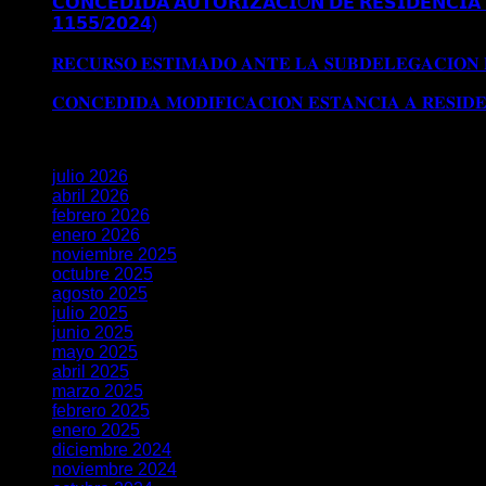
𝗖𝗢𝗡𝗖𝗘𝗗𝗜𝗗𝗔 𝗔𝗨𝗧𝗢𝗥𝗜𝗭𝗔𝗖𝗜Ó𝗡 𝗗𝗘 𝗥𝗘𝗦𝗜𝗗𝗘𝗡𝗖𝗜𝗔 
𝟭𝟭𝟱𝟱/𝟮𝟬𝟮𝟰)
Comentarios desactivados
en 𝗖𝗢𝗡𝗖𝗘𝗗𝗜
𝗘𝗫𝗧𝗥𝗔𝗢𝗥𝗗𝗜𝗡𝗔𝗥𝗜𝗔 𝗩Í𝗔 𝗗𝗧 𝟱ª (𝗥𝗘𝗔𝗟 𝗗𝗘𝗖𝗥𝗘𝗧𝗢 𝟭
𝐑𝐄𝐂𝐔𝐑𝐒𝐎 𝐄𝐒𝐓𝐈𝐌𝐀𝐃𝐎 𝐀𝐍𝐓𝐄 𝐋𝐀 𝐒𝐔𝐁𝐃𝐄𝐋𝐄𝐆𝐀𝐂𝐈𝐎𝐍
𝐒𝐔𝐁𝐃𝐄𝐋𝐄𝐆𝐀𝐂𝐈𝐎𝐍 𝐃𝐄𝐋 𝐆𝐎𝐁𝐈𝐄𝐑𝐍𝐎 𝐄𝐍 𝐆𝐑𝐀𝐍𝐀𝐃𝐀
𝐂𝐎𝐍𝐂𝐄𝐃𝐈𝐃𝐀 𝐌𝐎𝐃𝐈𝐅𝐈𝐂𝐀𝐂𝐈𝐎𝐍 𝐄𝐒𝐓𝐀𝐍𝐂𝐈𝐀 𝐀 𝐑𝐄𝐒𝐈𝐃
Archivos
julio 2026
abril 2026
febrero 2026
enero 2026
noviembre 2025
octubre 2025
agosto 2025
julio 2025
junio 2025
mayo 2025
abril 2025
marzo 2025
febrero 2025
enero 2025
diciembre 2024
noviembre 2024