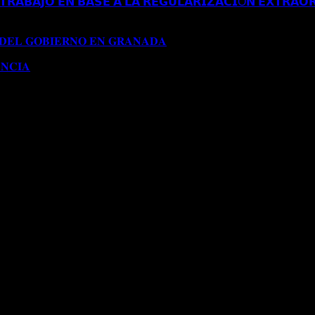
𝗥𝗔𝗕𝗔𝗝𝗢 𝗘𝗡 𝗕𝗔𝗦𝗘 𝗔 𝗟𝗔 𝗥𝗘𝗚𝗨𝗟𝗔𝗥𝗜𝗭𝗔𝗖𝗜Ó𝗡 𝗘𝗫𝗧𝗥𝗔𝗢𝗥
𝗔 𝗔𝗨𝗧𝗢𝗥𝗜𝗭𝗔𝗖𝗜Ó𝗡 𝗗𝗘 𝗥𝗘𝗦𝗜𝗗𝗘𝗡𝗖𝗜𝗔 𝗧𝗥𝗔𝗕𝗔𝗝𝗢 𝗘𝗡 𝗕𝗔
𝟭𝟱𝟱/𝟮𝟬𝟮𝟰)
 𝐃𝐄𝐋 𝐆𝐎𝐁𝐈𝐄𝐑𝐍𝐎 𝐄𝐍 𝐆𝐑𝐀𝐍𝐀𝐃𝐀
Comentarios desactivados
en 
𝐍𝐂𝐈𝐀
Comentarios desactivados
en 𝐂𝐎𝐍𝐂𝐄𝐃𝐈𝐃𝐀 𝐌𝐎𝐃𝐈𝐅𝐈𝐂𝐀