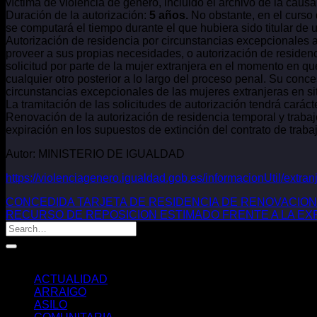
víctima de violencia de género, incluido el archivo de la cau
Duración de la autorización:
5 años.
No obstante, en el curso 
se computará el tiempo durante el que hubiera sido titular de 
Autorización de residencia por circunstancias excepcionales 
proveer a sus propias necesidades, o autorización de reside
solicitud por parte de la mujer extranjera en el momento en que
cualquier otro posterior a lo largo del proceso penal. Su con
circunstancias excepcionales de las mujeres extranjeras en sit
La tramitación de las solicitudes de autorización tendrá caráct
Renovación de la autorización de residencia temporal y trabaj
expiración en los supuestos de extinción del contrato de trab
Autor: MINISTERIO DE IGUALDAD
https://violenciagenero.igualdad.gob.es/informacionUtil/extra
CONCEDIDA TARJETA DE RESIDENCIA DE RENOVACION
RECURSO DE REPOSICION ESTIMADO FRENTE A LA EXPUL
Categorías
ACTUALIDAD
ARRAIGO
ASILO