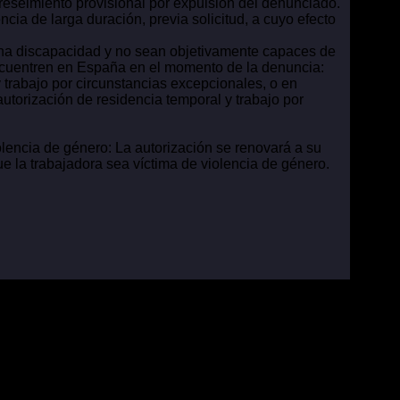
breseimiento provisional por expulsión del denunciado.
cia de larga duración, previa solicitud, a cuyo efecto
 una discapacidad y no sean objetivamente capaces de
encuentren en España en el momento de la denuncia:
y trabajo por circunstancias excepcionales, o en
utorización de residencia temporal y trabajo por
olencia de género: La autorización se renovará a su
e la trabajadora sea víctima de violencia de género.