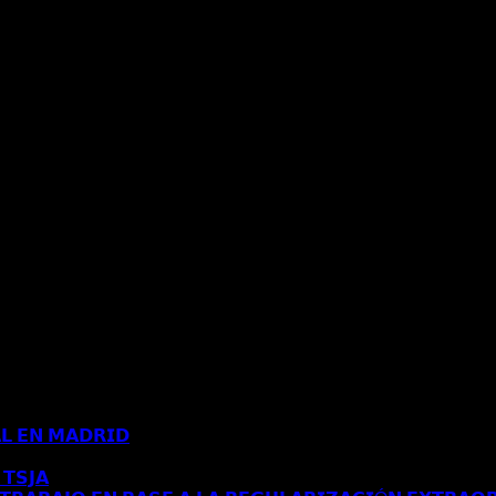
𝗟 𝗘𝗡 𝗠𝗔𝗗𝗥𝗜𝗗
Comentarios desactivados
en 𝗖𝗢𝗡𝗖𝗘𝗡𝗗𝗜𝗗𝗔 
𝗧𝗦𝗝𝗔
Comentarios desactivados
en 𝗘𝗦𝗧𝗜𝗠𝗔𝗗𝗢 𝗥𝗘𝗖𝗨𝗥𝗦𝗢 