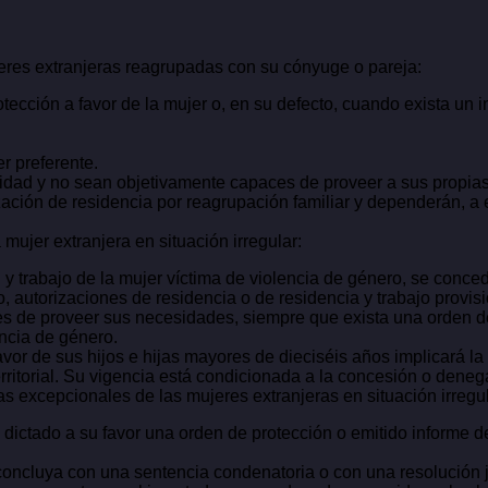
jeres extranjeras reagrupadas con su cónyuge o pareja:
ección a favor de la mujer o, en su defecto, cuando exista un in
er preferente.
idad y no sean objetivamente capaces de proveer a sus propias
zación de residencia por reagrupación familiar y dependerán, a 
 mujer extranjera en situación irregular:
 y trabajo de la mujer víctima de violencia de género, se conced
so, autorizaciones de residencia o de residencia y trabajo provi
 de proveer sus necesidades, siempre que exista una orden de 
encia de género.
favor de sus hijos e hijas mayores de dieciséis años implicará la
rritorial. Su vigencia está condicionada a la concesión o denega
as excepcionales de las mujeres extranjeras en situación irregul
ictado a su favor una orden de protección o emitido informe del
oncluya con una sentencia condenatoria o con una resolución j