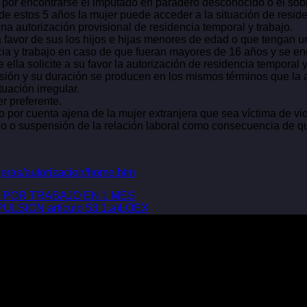
sa por encontrarse el imputado en paradero desconocido o el so
de estos 5 años la mujer puede acceder a la situación de residen
una autorización provisional de residencia temporal y trabajo.
a favor de sus los hijos e hijas menores de edad o que tengan
ncia y trabajo en caso de que fueran mayores de 16 años y se 
 ella solicite a su favor la autorización de residencia temporal 
cesión y su duración se producen en los mismos términos que la a
uación irregular.
er preferente.
o por cuenta ajena de la mujer extranjera que sea víctima de vi
ajo o suspensión de la relación laboral como consecuencia de qu
njeras/autorizacion/home.htm
 POR TRABAJO EN 1 MES
SION artículo 53.1.a)LOEX