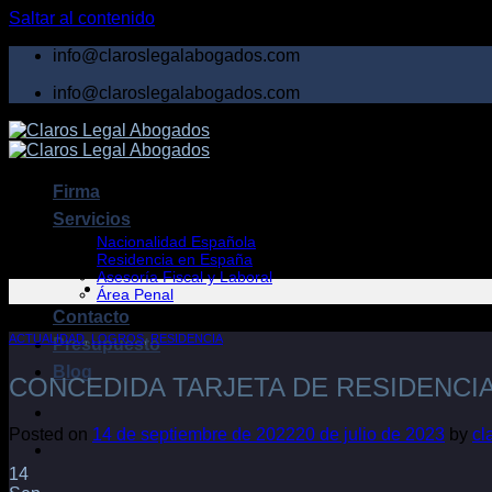
Saltar al contenido
info@claroslegalabogados.com
info@claroslegalabogados.com
Firma
Servicios
Nacionalidad Española
Residencia en España
Asesoría Fiscal y Laboral
Área Penal
Contacto
ACTUALIDAD
,
LOGROS
,
RESIDENCIA
Presupuesto
Blog
CONCEDIDA TARJETA DE RESIDENCIA
Posted on
14 de septiembre de 2022
20 de julio de 2023
by
cl
14