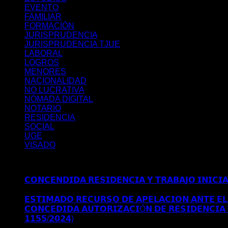
EVENTO
FAMILIAR
FORMACIÓN
JURISPRUDENCIA
JURISPRUDENCIA TJUE
LABORAL
LOGROS
MENORES
NACIONALIDAD
NO LUCRATIVA
NÓMADA DIGITAL
NOTARIO
RESIDENCIA
SOCIAL
UGE
VISADO
Últimos posts
𝗖𝗢𝗡𝗖𝗘𝗡𝗗𝗜𝗗𝗔 𝗥𝗘𝗦𝗜𝗗𝗘𝗡𝗖𝗜𝗔 𝗬 𝗧𝗥𝗔𝗕𝗔𝗝𝗢 𝗜𝗡𝗜𝗖𝗜
𝗠𝗔𝗗𝗥𝗜𝗗
𝗘𝗦𝗧𝗜𝗠𝗔𝗗𝗢 𝗥𝗘𝗖𝗨𝗥𝗦𝗢 𝗗𝗘 𝗔𝗣𝗘𝗟𝗔𝗖𝗜𝗢𝗡 𝗔𝗡𝗧𝗘 𝗘𝗟 
𝗖𝗢𝗡𝗖𝗘𝗗𝗜𝗗𝗔 𝗔𝗨𝗧𝗢𝗥𝗜𝗭𝗔𝗖𝗜Ó𝗡 𝗗𝗘 𝗥𝗘𝗦𝗜𝗗𝗘𝗡𝗖𝗜𝗔 
𝟭𝟭𝟱𝟱/𝟮𝟬𝟮𝟰)
Comentarios desactivados
en 𝗖𝗢𝗡𝗖𝗘𝗗𝗜