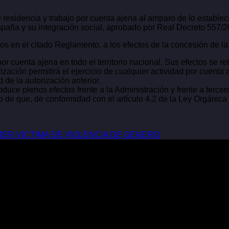
de residencia y trabajo por cuenta ajena al amparo de lo establ
spaña y su integración social, aprobado por Real Decreto 557/20
s en el citado Reglamento, a los efectos de la concesión de la 
por cuenta ajena en todo el territorio nacional. Sus efectos se r
zación permitirá el ejercicio de cualquier actividad por cuenta a
 de la autorización anterior.
uce plenos efectos frente a la Administración y frente a tercer
io de que, de conformidad con el artículo 4.2 de la Ley Orgánica
JER VICTIMA DE VIOLENCIA DE GENERO