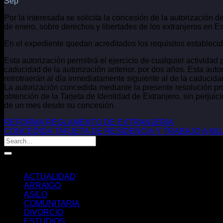
Sep
Por la interesada se solicita la concesión de la autorización 
de enero, sobre derechos y libertades de los extranjeros en E
En el expediente quedan acreditados los requisitos establecido
Esta autorización permitirá el ejercicio de cualquier actividad 
caducidad de la autorización anterior. por dos años. Esta autori
retrotraerán al día inmediatamente siguiente al de la caducidad
La autorización concedida mediante la presente resolución prod
obtención de la Tarjeta de Identidad de Extranjero, sin perjuic
de un mes desde su concesión.
REFORMA REGLAMENTO DE EXTRANJERIA
CONCEDIDA TARJETA DE RESIDENCIA Y TRABAJO A MU
Categorías
ACTUALIDAD
ARRAIGO
ASILO
COMUNITARIA
DIVORCIO
ESTUDIOS