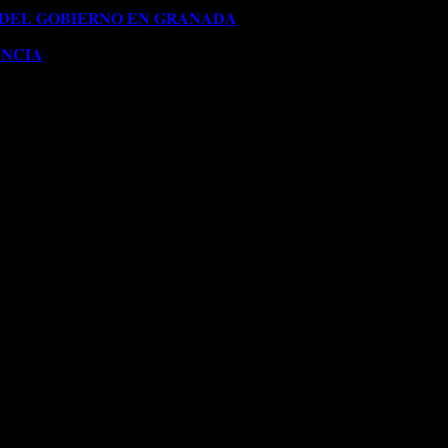
𝟭𝟱𝟱/𝟮𝟬𝟮𝟰)
 𝐃𝐄𝐋 𝐆𝐎𝐁𝐈𝐄𝐑𝐍𝐎 𝐄𝐍 𝐆𝐑𝐀𝐍𝐀𝐃𝐀
Comentarios desactivados
en 
𝐍𝐂𝐈𝐀
Comentarios desactivados
en 𝐂𝐎𝐍𝐂𝐄𝐃𝐈𝐃𝐀 𝐌𝐎𝐃𝐈𝐅𝐈𝐂𝐀