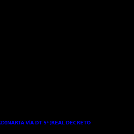
𝗥𝗘𝗦𝗜𝗗𝗘𝗡𝗖𝗜𝗔 𝗬 𝗧𝗥𝗔𝗕𝗔𝗝𝗢 𝗜𝗡𝗜𝗖𝗜𝗔𝗟 𝗘𝗡
𝗘 𝗔𝗣𝗘𝗟𝗔𝗖𝗜𝗢𝗡 𝗔𝗡𝗧𝗘 𝗘𝗟 𝗧𝗦𝗝𝗔
𝗗𝗜𝗡𝗔𝗥𝗜𝗔 𝗩Í𝗔 𝗗𝗧 𝟱ª (𝗥𝗘𝗔𝗟 𝗗𝗘𝗖𝗥𝗘𝗧𝗢
𝗦𝗘 𝗔 𝗟𝗔 𝗥𝗘𝗚𝗨𝗟𝗔𝗥𝗜𝗭𝗔𝗖𝗜Ó𝗡