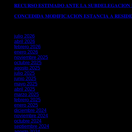
𝗘𝗫𝗧𝗥𝗔𝗢𝗥𝗗𝗜𝗡𝗔𝗥𝗜𝗔 𝗩Í𝗔 𝗗𝗧 𝟱ª (𝗥𝗘𝗔𝗟 𝗗𝗘𝗖𝗥𝗘𝗧𝗢 𝟭
𝐑𝐄𝐂𝐔𝐑𝐒𝐎 𝐄𝐒𝐓𝐈𝐌𝐀𝐃𝐎 𝐀𝐍𝐓𝐄 𝐋𝐀 𝐒𝐔𝐁𝐃𝐄𝐋𝐄𝐆𝐀𝐂𝐈𝐎𝐍
𝐒𝐔𝐁𝐃𝐄𝐋𝐄𝐆𝐀𝐂𝐈𝐎𝐍 𝐃𝐄𝐋 𝐆𝐎𝐁𝐈𝐄𝐑𝐍𝐎 𝐄𝐍 𝐆𝐑𝐀𝐍𝐀𝐃𝐀
𝐂𝐎𝐍𝐂𝐄𝐃𝐈𝐃𝐀 𝐌𝐎𝐃𝐈𝐅𝐈𝐂𝐀𝐂𝐈𝐎𝐍 𝐄𝐒𝐓𝐀𝐍𝐂𝐈𝐀 𝐀 𝐑𝐄𝐒𝐈𝐃
Archivos
julio 2026
abril 2026
febrero 2026
enero 2026
noviembre 2025
octubre 2025
agosto 2025
julio 2025
junio 2025
mayo 2025
abril 2025
marzo 2025
febrero 2025
enero 2025
diciembre 2024
noviembre 2024
octubre 2024
septiembre 2024
agosto 2024