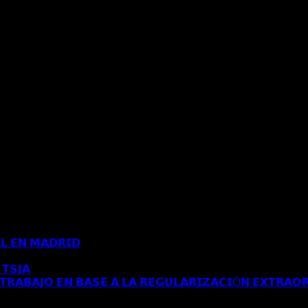
𝗟 𝗘𝗡 𝗠𝗔𝗗𝗥𝗜𝗗
Comentarios desactivados
en 𝗖𝗢𝗡𝗖𝗘𝗡𝗗𝗜𝗗𝗔 
𝗧𝗦𝗝𝗔
Comentarios desactivados
en 𝗘𝗦𝗧𝗜𝗠𝗔𝗗𝗢 𝗥𝗘𝗖𝗨𝗥𝗦𝗢 
𝗥𝗔𝗕𝗔𝗝𝗢 𝗘𝗡 𝗕𝗔𝗦𝗘 𝗔 𝗟𝗔 𝗥𝗘𝗚𝗨𝗟𝗔𝗥𝗜𝗭𝗔𝗖𝗜Ó𝗡 𝗘𝗫𝗧𝗥𝗔𝗢𝗥
𝗔 𝗔𝗨𝗧𝗢𝗥𝗜𝗭𝗔𝗖𝗜Ó𝗡 𝗗𝗘 𝗥𝗘𝗦𝗜𝗗𝗘𝗡𝗖𝗜𝗔 𝗧𝗥𝗔𝗕𝗔𝗝𝗢 𝗘𝗡 𝗕𝗔