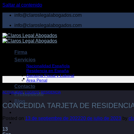
Saltar al contenido
info@claroslegalabogados.com
info@claroslegalabogados.com
Firma
Servicios
Nacionalidad Española
Residencia en España
Asesoría Fiscal y Laboral
Área Penal
Contacto
ACTUALIDAD
,
LOGROS
,
RESIDENCIA
Presupuesto
Blog
CONCEDIDA TARJETA DE RESIDENCI
Posted on
13 de septiembre de 2022
20 de julio de 2023
by
cl
13