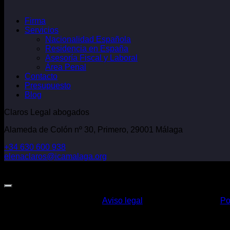
Firma
Servicios
Nacionalidad Española
Residencia en España
Asesoría Fiscal y Laboral
Área Penal
Contacto
Presupuesto
Blog
Claros Legal abogados
Alameda de Colón nº 30, Primero, 29001 Málaga
+34 630 600 938
elenaclaros@icamalaga.org
Our Facebook Page
Aviso legal
Po
Claros Legal Abogados
©
2026. Todos los derechos reservados.
Diseño y desarrollo
TuchoDigital
.