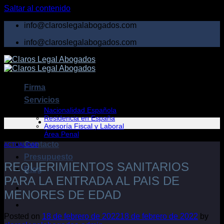
Saltar al contenido
info@claroslegalabogados.com
info@claroslegalabogados.com
Firma
Servicios
Nacionalidad Española
Residencia en España
Asesoría Fiscal y Laboral
Área Penal
Contacto
ACTUALIDAD
Presupuesto
REQUERIMIENTOS SANITARIOS
Blog
PARA LA ENTRADA AL PAIS DE
MENORES DE EDAD
Posted on
18 de febrero de 2022
18 de febrero de 2022
by