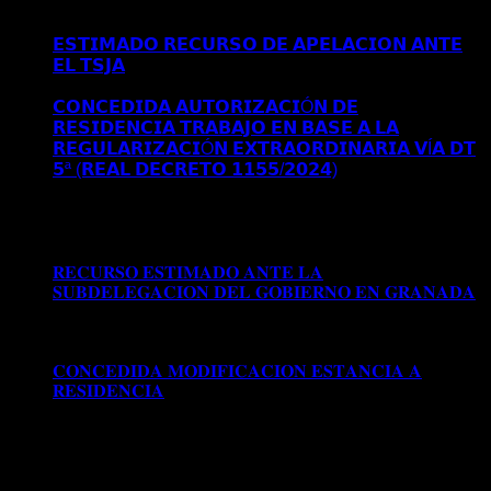
𝗖𝗢𝗡𝗖𝗘𝗡𝗗𝗜𝗗𝗔 𝗥𝗘𝗦𝗜𝗗𝗘𝗡𝗖𝗜𝗔 𝗬 𝗧𝗥𝗔𝗕𝗔𝗝𝗢
𝗜𝗡𝗜𝗖𝗜𝗔𝗟 𝗘𝗡 𝗠𝗔𝗗𝗥𝗜𝗗
𝗘𝗦𝗧𝗜𝗠𝗔𝗗𝗢 𝗥𝗘𝗖𝗨𝗥𝗦𝗢 𝗗𝗘 𝗔𝗣𝗘𝗟𝗔𝗖𝗜𝗢𝗡 𝗔𝗡𝗧𝗘
𝗘𝗟 𝗧𝗦𝗝𝗔
Comentarios desactivados
en 𝗘𝗦𝗧𝗜𝗠𝗔𝗗𝗢
𝗥𝗘𝗖𝗨𝗥𝗦𝗢 𝗗𝗘 𝗔𝗣𝗘𝗟𝗔𝗖𝗜𝗢𝗡 𝗔𝗡𝗧𝗘 𝗘𝗟 𝗧𝗦𝗝𝗔
𝗖𝗢𝗡𝗖𝗘𝗗𝗜𝗗𝗔 𝗔𝗨𝗧𝗢𝗥𝗜𝗭𝗔𝗖𝗜Ó𝗡 𝗗𝗘
𝗥𝗘𝗦𝗜𝗗𝗘𝗡𝗖𝗜𝗔 𝗧𝗥𝗔𝗕𝗔𝗝𝗢 𝗘𝗡 𝗕𝗔𝗦𝗘 𝗔 𝗟𝗔
𝗥𝗘𝗚𝗨𝗟𝗔𝗥𝗜𝗭𝗔𝗖𝗜Ó𝗡 𝗘𝗫𝗧𝗥𝗔𝗢𝗥𝗗𝗜𝗡𝗔𝗥𝗜𝗔 𝗩Í𝗔 𝗗𝗧
𝟱ª (𝗥𝗘𝗔𝗟 𝗗𝗘𝗖𝗥𝗘𝗧𝗢 𝟭𝟭𝟱𝟱/𝟮𝟬𝟮𝟰)
Comentarios
desactivados
en 𝗖𝗢𝗡𝗖𝗘𝗗𝗜𝗗𝗔 𝗔𝗨𝗧𝗢𝗥𝗜𝗭𝗔𝗖𝗜Ó𝗡
𝗗𝗘 𝗥𝗘𝗦𝗜𝗗𝗘𝗡𝗖𝗜𝗔 𝗧𝗥𝗔𝗕𝗔𝗝𝗢 𝗘𝗡 𝗕𝗔𝗦𝗘 𝗔 𝗟𝗔
𝗥𝗘𝗚𝗨𝗟𝗔𝗥𝗜𝗭𝗔𝗖𝗜Ó𝗡 𝗘𝗫𝗧𝗥𝗔𝗢𝗥𝗗𝗜𝗡𝗔𝗥𝗜𝗔 𝗩Í𝗔 𝗗𝗧
𝟱ª (𝗥𝗘𝗔𝗟 𝗗𝗘𝗖𝗥𝗘𝗧𝗢 𝟭𝟭𝟱𝟱/𝟮𝟬𝟮𝟰)
𝐑𝐄𝐂𝐔𝐑𝐒𝐎 𝐄𝐒𝐓𝐈𝐌𝐀𝐃𝐎 𝐀𝐍𝐓𝐄 𝐋𝐀
𝐒𝐔𝐁𝐃𝐄𝐋𝐄𝐆𝐀𝐂𝐈𝐎𝐍 𝐃𝐄𝐋 𝐆𝐎𝐁𝐈𝐄𝐑𝐍𝐎 𝐄𝐍 𝐆𝐑𝐀𝐍𝐀𝐃𝐀
Comentarios desactivados
en 𝐑𝐄𝐂𝐔𝐑𝐒𝐎 𝐄𝐒𝐓𝐈𝐌𝐀𝐃𝐎
𝐀𝐍𝐓𝐄 𝐋𝐀 𝐒𝐔𝐁𝐃𝐄𝐋𝐄𝐆𝐀𝐂𝐈𝐎𝐍 𝐃𝐄𝐋 𝐆𝐎𝐁𝐈𝐄𝐑𝐍𝐎 𝐄𝐍
𝐆𝐑𝐀𝐍𝐀𝐃𝐀
𝐂𝐎𝐍𝐂𝐄𝐃𝐈𝐃𝐀 𝐌𝐎𝐃𝐈𝐅𝐈𝐂𝐀𝐂𝐈𝐎𝐍 𝐄𝐒𝐓𝐀𝐍𝐂𝐈𝐀 𝐀
𝐑𝐄𝐒𝐈𝐃𝐄𝐍𝐂𝐈𝐀
Comentarios desactivados
en
𝐂𝐎𝐍𝐂𝐄𝐃𝐈𝐃𝐀 𝐌𝐎𝐃𝐈𝐅𝐈𝐂𝐀𝐂𝐈𝐎𝐍 𝐄𝐒𝐓𝐀𝐍𝐂𝐈𝐀 𝐀
𝐑𝐄𝐒𝐈𝐃𝐄𝐍𝐂𝐈𝐀
Archivos