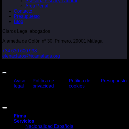
Asesoría Fiscal y Laboral
Área Penal
Contacto
Presupuesto
Blog
Claros Legal abogados
Alameda de Colón nº 30, Primero, 29001 Málaga
+34 630 600 938
elenaclaros@icamalaga.org
Our Facebook Page
Aviso
Política de
Política de
Presupuesto
legal
privacidad
cookies
Claros Legal Abogados
©
2026. Todos los derechos reservados.
Diseño y desarrollo
TuchoDigital
.
Firma
Servicios
Nacionalidad Española