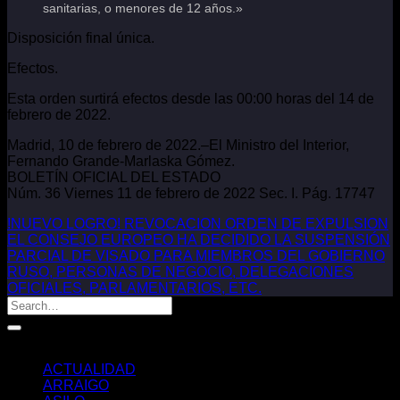
sanitarias, o menores de 12 años.»
Disposición final única.
Efectos.
Esta orden surtirá efectos desde las 00:00 horas del 14 de
febrero de 2022.
Madrid, 10 de febrero de 2022.–El Ministro del Interior,
Fernando Grande-Marlaska Gómez.
BOLETÍN OFICIAL DEL ESTADO
Núm. 36 Viernes 11 de febrero de 2022 Sec. I. Pág. 17747
!NUEVO LOGRO! REVOCACION ORDEN DE EXPULSION
EL CONSEJO EUROPEO HA DECIDIDO LA SUSPENSIÓN
PARCIAL DE VISADO PARA MIEMBROS DEL GOBIERNO
RUSO, PERSONAS DE NEGOCIO, DELEGACIONES
OFICIALES, PARLAMENTARIOS, ETC.
Categorías
ACTUALIDAD
ARRAIGO