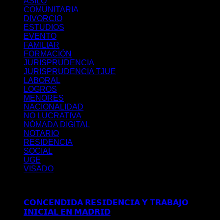
ASILO
COMUNITARIA
DIVORCIO
ESTUDIOS
EVENTO
FAMILIAR
FORMACIÓN
JURISPRUDENCIA
JURISPRUDENCIA TJUE
LABORAL
LOGROS
MENORES
NACIONALIDAD
NO LUCRATIVA
NÓMADA DIGITAL
NOTARIO
RESIDENCIA
SOCIAL
UGE
VISADO
Últimos posts
𝗖𝗢𝗡𝗖𝗘𝗡𝗗𝗜𝗗𝗔 𝗥𝗘𝗦𝗜𝗗𝗘𝗡𝗖𝗜𝗔 𝗬 𝗧𝗥𝗔𝗕𝗔𝗝𝗢
𝗜𝗡𝗜𝗖𝗜𝗔𝗟 𝗘𝗡 𝗠𝗔𝗗𝗥𝗜𝗗
Comentarios desactivados
en