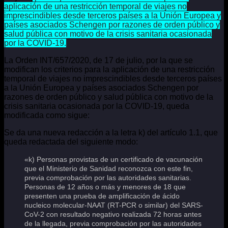
aplicación de una restricción temporal de viajes no
imprescindibles desde terceros países a la Unión Europea y
países asociados Schengen por razones de orden público y
salud pública con motivo de la crisis sanitaria ocasionada
por la COVID-19.
La Orden INT/657/2020, de 17 de julio, por la que se
modifican los criterios para la aplicación de una restricción
temporal de viajes no imprescindibles desde terceros países
a la Unión Europea y países asociados Schengen por
razones de orden público y salud pública con motivo de la
crisis sanitaria ocasionada por la COVID-19, queda
modificada como sigue:
Se da una nueva redacción a la letra k) del artículo 1.1, que
queda redactada del siguiente modo:
«k) Personas provistas de un certificado de vacunación
que el Ministerio de Sanidad reconozca con este fin,
previa comprobación por las autoridades sanitarias.
Personas de 12 años o más y menores de 18 que
presenten una prueba de amplificación de ácido
nucleico molecular-NAAT (RT-PCR o similar) del SARS-
CoV-2 con resultado negativo realizada 72 horas antes
de la llegada, previa comprobación por las autoridades