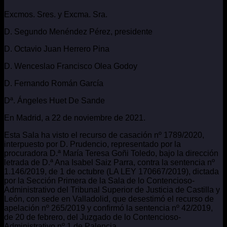
Excmos. Sres. y Excma. Sra.
D. Segundo Menéndez Pérez, presidente
D. Octavio Juan Herrero Pina
D. Wenceslao Francisco Olea Godoy
D. Fernando Román García
Dª. Ángeles Huet De Sande
En Madrid, a 22 de noviembre de 2021.
Esta Sala ha visto el recurso de casación nº 1789/2020,
interpuesto por D. Prudencio, representado por la
procuradora D.ª María Teresa Goñi Toledo, bajo la dirección
letrada de D.ª Ana Isabel Saiz Parra, contra la sentencia nº
1.146/2019, de 1 de octubre (LA LEY 170667/2019), dictada
por la Sección Primera de la Sala de lo Contencioso-
Administrativo del Tribunal Superior de Justicia de Castilla y
León, con sede en Valladolid, que desestimó el recurso de
apelación nº 265/2019 y confirmó la sentencia nº 42/2019,
de 20 de febrero, del Juzgado de lo Contencioso-
Administrativo nº 1 de Palencia.