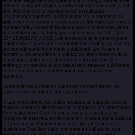
existiese riesgo de incomparecencia, ni riesgo para el orden
público, la seguridad pública o la seguridad nacional. Y, por
ello, sostiene que la tramitación se ha realizado »
incumpliendo por tanto la Administración la normativa de
aplicación y vulnerando los derechos y libertades de nuestro
representado, susceptibles de amparo constitucional, entre
otros el derecho a la tutela judicial efectiva ( art. 24. 1 (LA
LEY 2500/1978) y 2 CE ), de forma que se le generó grave
indefensión, al prescindir la Administración de la aplicación
del procedimiento legalmente establecido, por lo que a
nuestro juicio procedería la nulidad de pleno derecho de la
resolución al infringirse el ordenamiento jurídico». Sin
embargo, no precisa ni concreta el recurrente en qué habría
consistido la » grave indefensión» que alega haber
padecido.
La tesis del recurrente no puede ser compartida por las
razones que a continuación exponemos.
II. Las resoluciones judiciales recaídas al respecto, esto es,
tanto la sentencia dictada por el Juzgado de lo Contencioso-
Administrativo nº 1 de Palencia, como la que ahora se
impugna en este recurso de casación, dictada por la Sala de
lo Contencioso-Administrativo del Tribunal Superior de
Justicia de Castilla y León, con sede en Valladolid, que
desestimó el recurso de apelación interpuesto contra