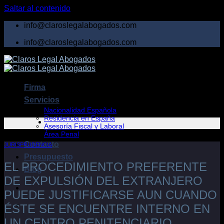
Saltar al contenido
info@claroslegalabogados.com
info@claroslegalabogados.com
Firma
Servicios
Nacionalidad Española
Residencia en España
Asesoría Fiscal y Laboral
Área Penal
Contacto
JURISPRUDENCIA
Presupuesto
EL PROCEDIMIENTO PREFERENTE
Blog
DE EXPULSIÓN DEL EXTRANJERO
PUEDE JUSTIFICARSE AUN CUANDO
ÉSTE SE ENCUENTRE INTERNO EN
UN CENTRO PENITENCIARIO.