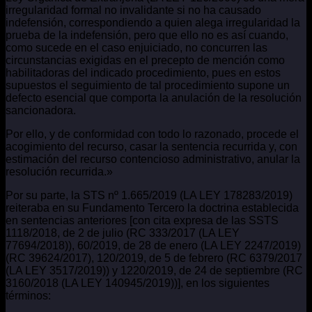
irregularidad formal no invalidante si no ha causado
indefensión, correspondiendo a quien alega irregularidad la
prueba de la indefensión, pero que ello no es así cuando,
como sucede en el caso enjuiciado, no concurren las
circunstancias exigidas en el precepto de mención como
habilitadoras del indicado procedimiento, pues en estos
supuestos el seguimiento de tal procedimiento supone un
defecto esencial que comporta la anulación de la resolución
sancionadora.
Por ello, y de conformidad con todo lo razonado, procede el
acogimiento del recurso, casar la sentencia recurrida y, con
estimación del recurso contencioso administrativo, anular la
resolución recurrida.»
Por su parte, la STS nº 1.665/2019 (LA LEY 178283/2019)
reiteraba en su Fundamento Tercero la doctrina establecida
en sentencias anteriores [con cita expresa de las SSTS
1118/2018, de 2 de julio (RC 333/2017 (LA LEY
77694/2018)), 60/2019, de 28 de enero (LA LEY 2247/2019)
(RC 39624/2017), 120/2019, de 5 de febrero (RC 6379/2017
(LA LEY 3517/2019)) y 1220/2019, de 24 de septiembre (RC
3160/2018 (LA LEY 140945/2019))], en los siguientes
términos: