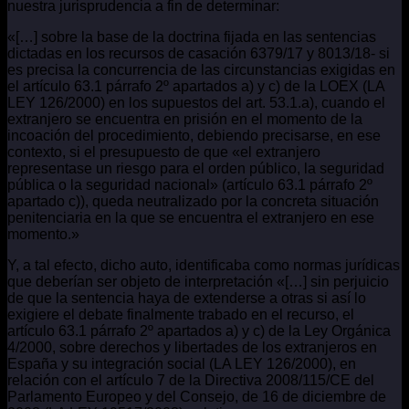
nuestra jurisprudencia a fin de determinar:
«[…] sobre la base de la doctrina fijada en las sentencias
dictadas en los recursos de casación 6379/17 y 8013/18- si
es precisa la concurrencia de las circunstancias exigidas en
el artículo 63.1 párrafo 2º apartados a) y c) de la LOEX (LA
LEY 126/2000) en los supuestos del art. 53.1.a), cuando el
extranjero se encuentra en prisión en el momento de la
incoación del procedimiento, debiendo precisarse, en ese
contexto, si el presupuesto de que «el extranjero
representase un riesgo para el orden público, la seguridad
pública o la seguridad nacional» (artículo 63.1 párrafo 2º
apartado c)), queda neutralizado por la concreta situación
penitenciaria en la que se encuentra el extranjero en ese
momento.»
Y, a tal efecto, dicho auto, identificaba como normas jurídicas
que deberían ser objeto de interpretación «[…] sin perjuicio
de que la sentencia haya de extenderse a otras si así lo
exigiere el debate finalmente trabado en el recurso, el
artículo 63.1 párrafo 2º apartados a) y c) de la Ley Orgánica
4/2000, sobre derechos y libertades de los extranjeros en
España y su integración social (LA LEY 126/2000), en
relación con el artículo 7 de la Directiva 2008/115/CE del
Parlamento Europeo y del Consejo, de 16 de diciembre de