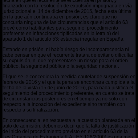
fecha en que el recurrente se encuentra en prisión, y
finalizado con la resolución de expulsión impugnada en vía
jurisdiccional el 14 de diciembre de 2015, fecha esta última
en la que aún continuaba en prisión, es claro que no
concurría ninguna de las circunstancias que el artículo 63
prevé como habilitantes para seguir el procedimiento
preferente en infracciones tipificadas en la letra a) del
apartado 1 del artículo 53: estancia irregular en España.
Estando en prisión, ni había riesgo de incomparecencia ni
cabe pensar en que el recurrente tratara de evitar o dificultar
su expulsión, ni que representase un riesgo para el orden
público, la seguridad pública o la seguridad nacional.
El que se le concediera la medida cautelar de suspensión en
febrero de 2016 y el que la pena se encontrara cumplida a la
fecha de la vista (15 de junio de 2016), para nada justifica el
seguimiento del procedimiento preferente, en cuanto se trata
de circunstancias posteriores en el tiempo ya no solo con
respecto a la incoación del expediente sino también con
respecto a su finalización.
En consecuencia, en respuesta a la cuestión planteada en el
auto de admisión, debemos decir que la falta de justificación
de inicio del procedimiento previsto en el artículo 63 de la
Ley Orgánica de Extranjería (LA LEY 126/2000) es una mera