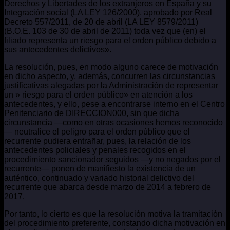
Derechos y Libertades de los extranjeros en España y su
Integración social (LA LEY 126/2000), aprobado por Real
Decreto 557/2011, de 20 de abril (LA LEY 8579/2011)
(B.O.E. 103 de 30 de abril de 2011) toda vez que (en) el
filiado representa un riesgo para el orden público debido a
sus antecedentes delictivos».
La resolución, pues, en modo alguno carece de motivación
en dicho aspecto, y, además, concurren las circunstancias
justificativas alegadas por la Administración de representar
un » riesgo para el orden público» en atención a los
antecedentes, y ello, pese a encontrarse interno en el Centro
Penitenciario de DIRECCION000, sin que dicha
circunstancia —como en otras ocasiones hemos reconocido
— neutralice el peligro para el orden público que el
recurrente pudiera entrañar, pues, la relación de los
antecedentes policiales y penales recogidos en el
procedimiento sancionador seguidos —y no negados por el
recurrente— ponen de manifiesto la existencia de un
auténtico, continuado y variado historial delictivo del
recurrente que abarca desde marzo de 2014 a febrero de
2017.
Por tanto, lo cierto es que la resolución motiva la tramitación
del procedimiento preferente, constando dicha motivación en