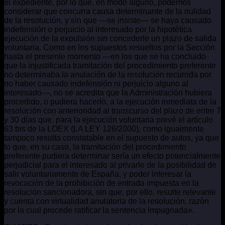
el expediente, por lo que, en modo alguno, podemos
considerar que concurra causa determinante de la nulidad
de la resolución, y sin que —se insiste— se haya causado
indefensión o perjuicio al interesado por la hipotética
ejecución de la expulsión sin concederle un plazo de salida
voluntaria. Como en los supuestos resueltos por la Sección
hasta el presente momento —en los que se ha concluido
que la injustificada tramitación del procedimiento preferente
no determinaba la anulación de la resolución recurrida por
no haber causado indefensión ni perjuicio alguno al
interesado—, no se acredita que la Administración hubiera
procedido, o pudiera hacerlo, a la ejecución inmediata de la
resolución con anterioridad al transcurso del plazo de entre 7
y 30 días que, para la ejecución voluntaria prevé el artículo
63 bis de la LOEX (LA LEY 126/2000), como igualmente
tampoco resulta constatable en el supuesto de autos, ya que
lo que, en su caso, la tramitación del procedimiento
preferente pudiera determinar sería un efecto potencialmente
perjudicial para el interesado al privarle de la posibilidad de
salir voluntariamente de España, y poder interesar la
revocación de la prohibición de entrada impuesta en la
resolución sancionadora, sin que, por ello, resulte relevante
y cuenta con virtualidad anulatoria de la resolución, razón
por la cual procede ratificar la sentencia impugnada».