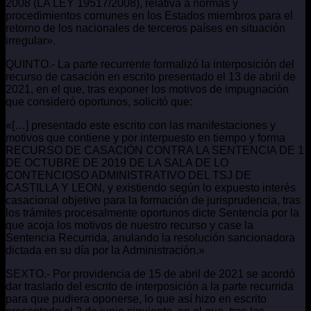
2008 (LA LEY 19517/2008), relativa a normas y
procedimientos comunes en los Estados miembros para el
retorno de los nacionales de terceros países en situación
irregular».
QUINTO.- La parte recurrente formalizó la interposición del
recurso de casación en escrito presentado el 13 de abril de
2021, en el que, tras exponer los motivos de impugnación
que consideró oportunos, solicitó que:
«[…] presentado este escrito con las manifestaciones y
motivos que contiene y por interpuesto en tiempo y forma
RECURSO DE CASACIÓN CONTRA LA SENTENCIA DE 1
DE OCTUBRE DE 2019 DE LA SALA DE LO
CONTENCIOSO ADMINISTRATIVO DEL TSJ DE
CASTILLA Y LEON, y existiendo según lo expuesto interés
casacional objetivo para la formación de jurisprudencia, tras
los trámites procesalmente oportunos dicte Sentencia por la
que acoja los motivos de nuestro recurso y case la
Sentencia Recurrida, anulando la resolución sancionadora
dictada en su día por la Administración.»
SEXTO.- Por providencia de 15 de abril de 2021 se acordó
dar traslado del escrito de interposición a la parte recurrida
para que pudiera oponerse, lo que así hizo en escrito