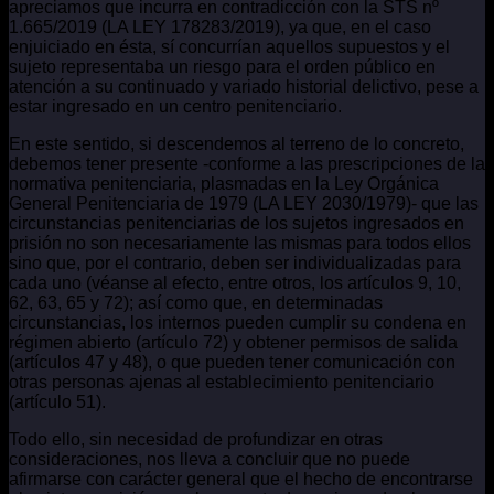
apreciamos que incurra en contradicción con la STS nº
1.665/2019 (LA LEY 178283/2019), ya que, en el caso
enjuiciado en ésta, sí concurrían aquellos supuestos y el
sujeto representaba un riesgo para el orden público en
atención a su continuado y variado historial delictivo, pese a
estar ingresado en un centro penitenciario.
En este sentido, si descendemos al terreno de lo concreto,
debemos tener presente -conforme a las prescripciones de la
normativa penitenciaria, plasmadas en la Ley Orgánica
General Penitenciaria de 1979 (LA LEY 2030/1979)- que las
circunstancias penitenciarias de los sujetos ingresados en
prisión no son necesariamente las mismas para todos ellos
sino que, por el contrario, deben ser individualizadas para
cada uno (véanse al efecto, entre otros, los artículos 9, 10,
62, 63, 65 y 72); así como que, en determinadas
circunstancias, los internos pueden cumplir su condena en
régimen abierto (artículo 72) y obtener permisos de salida
(artículos 47 y 48), o que pueden tener comunicación con
otras personas ajenas al establecimiento penitenciario
(artículo 51).
Todo ello, sin necesidad de profundizar en otras
consideraciones, nos lleva a concluir que no puede
afirmarse con carácter general que el hecho de encontrarse