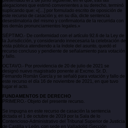
presentado el 2 de junio siguiente, en el que, tras las
alegaciones que estimó convenientes a su derecho, terminó
suplicando que: «[…] por formulado escrito de oposición de
este recurso de casación y, en su día, dicte sentencia
desestimatoria del mismo y confirmatoria de la recurrida con
los demás pronunciamientos legales.»
SÉPTIMO.- De conformidad con el artículo 92.6 de la Ley de
la Jurisdicción, y considerando innecesaria la celebración de
vista pública atendiendo a la índole del asunto, quedó el
recurso concluso y pendiente de señalamiento para votación
y fallo.
OCTAVO.- Por providencia de 20 de julio de 2021 se
designó nuevo magistrado ponente al Excmo. Sr. D.
Fernando Román García y se señaló para votación y fallo de
este recurso el día 16 de noviembre de 2021, en que tuvo
lugar el acto.
FUNDAMENTOS DE DERECHO
PRIMERO.- Objeto del presente recurso.
Se impugna en este recurso de casación la sentencia
dictada el 1 de octubre de 2019 por la Sala de lo
Contencioso-Administrativo del Tribunal Superior de Justicia
de Castilla y León, con sede en Valladolid (Sección