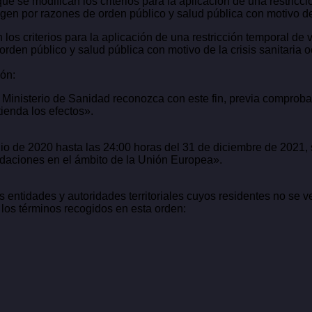
que se modifican los criterios para la aplicación de una restric
en por razones de orden público y salud pública con motivo de 
 los criterios para la aplicación de una restricción temporal de 
den público y salud pública con motivo de la crisis sanitari
ión:
 Ministerio de Sanidad reconozca con este fin, previa comprobac
ienda los efectos».
lio de 2020 hasta las 24:00 horas del 31 de diciembre de 2021, 
daciones en el ámbito de la Unión Europea».
entidades y autoridades territoriales cuyos residentes no se ve
n los términos recogidos en esta orden: