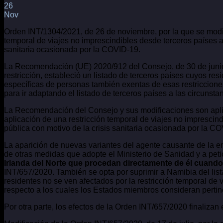
26
Nov
Orden INT/1304/2021, de 26 de noviembre, por la que se modific
temporal de viajes no imprescindibles desde terceros países 
sanitaria ocasionada por la COVID-19.
La Recomendación (UE) 2020/912 del Consejo, de 30 de junio, 
restricción, estableció un listado de terceros países cuyos r
específicas de personas también exentas de esas restriccio
para ir adaptando el listado de terceros países a las circunsta
La Recomendación del Consejo y sus modificaciones son aplica
aplicación de una restricción temporal de viajes no impresci
pública con motivo de la crisis sanitaria ocasionada por la C
La aparición de nuevas variantes del agente causante de la 
de otras medidas que adopte el Ministerio de Sanidad y a peti
Irlanda del Norte que procedan directamente de él cuando
INT/657/2020. También se opta por suprimir a Namibia del list
residentes no se ven afectados por la restricción temporal de v
respecto a los cuales los Estados miembros consideran perti
Por otra parte, los efectos de la Orden INT/657/2020 finaliza