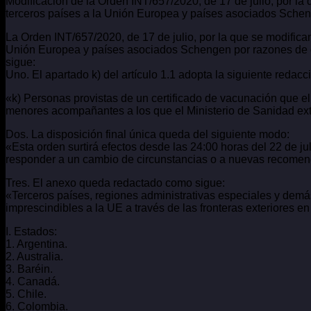
Modificación de la Orden INT/657/2020, de 17 de julio, por la 
terceros países a la Unión Europea y países asociados Scheng
La Orden INT/657/2020, de 17 de julio, por la que se modifican
Unión Europea y países asociados Schengen por razones de or
sigue:
Uno. El apartado k) del artículo 1.1 adopta la siguiente redacc
«k) Personas provistas de un certificado de vacunación que el
menores acompañantes a los que el Ministerio de Sanidad ext
Dos. La disposición final única queda del siguiente modo:
«Esta orden surtirá efectos desde las 24:00 horas del 22 de ju
responder a un cambio de circunstancias o a nuevas recomen
Tres. El anexo queda redactado como sigue:
«Terceros países, regiones administrativas especiales y demás 
imprescindibles a la UE a través de las fronteras exteriores e
I. Estados:
1. Argentina.
2. Australia.
3. Baréin.
4. Canadá.
5. Chile.
6. Colombia.