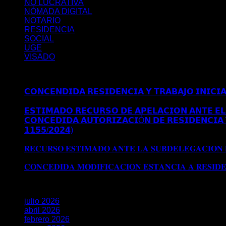
NO LUCRATIVA
NÓMADA DIGITAL
NOTARIO
RESIDENCIA
SOCIAL
UGE
VISADO
Últimos posts
𝗖𝗢𝗡𝗖𝗘𝗡𝗗𝗜𝗗𝗔 𝗥𝗘𝗦𝗜𝗗𝗘𝗡𝗖𝗜𝗔 𝗬 𝗧𝗥𝗔𝗕𝗔𝗝𝗢 𝗜𝗡𝗜𝗖𝗜
𝗠𝗔𝗗𝗥𝗜𝗗
𝗘𝗦𝗧𝗜𝗠𝗔𝗗𝗢 𝗥𝗘𝗖𝗨𝗥𝗦𝗢 𝗗𝗘 𝗔𝗣𝗘𝗟𝗔𝗖𝗜𝗢𝗡 𝗔𝗡𝗧𝗘 𝗘𝗟 
𝗖𝗢𝗡𝗖𝗘𝗗𝗜𝗗𝗔 𝗔𝗨𝗧𝗢𝗥𝗜𝗭𝗔𝗖𝗜Ó𝗡 𝗗𝗘 𝗥𝗘𝗦𝗜𝗗𝗘𝗡𝗖𝗜𝗔 
𝟭𝟭𝟱𝟱/𝟮𝟬𝟮𝟰)
Comentarios desactivados
en 𝗖𝗢𝗡𝗖𝗘𝗗𝗜
𝗘𝗫𝗧𝗥𝗔𝗢𝗥𝗗𝗜𝗡𝗔𝗥𝗜𝗔 𝗩Í𝗔 𝗗𝗧 𝟱ª (𝗥𝗘𝗔𝗟 𝗗𝗘𝗖𝗥𝗘𝗧𝗢 𝟭
𝐑𝐄𝐂𝐔𝐑𝐒𝐎 𝐄𝐒𝐓𝐈𝐌𝐀𝐃𝐎 𝐀𝐍𝐓𝐄 𝐋𝐀 𝐒𝐔𝐁𝐃𝐄𝐋𝐄𝐆𝐀𝐂𝐈𝐎𝐍
𝐒𝐔𝐁𝐃𝐄𝐋𝐄𝐆𝐀𝐂𝐈𝐎𝐍 𝐃𝐄𝐋 𝐆𝐎𝐁𝐈𝐄𝐑𝐍𝐎 𝐄𝐍 𝐆𝐑𝐀𝐍𝐀𝐃𝐀
𝐂𝐎𝐍𝐂𝐄𝐃𝐈𝐃𝐀 𝐌𝐎𝐃𝐈𝐅𝐈𝐂𝐀𝐂𝐈𝐎𝐍 𝐄𝐒𝐓𝐀𝐍𝐂𝐈𝐀 𝐀 𝐑𝐄𝐒𝐈𝐃
Archivos
julio 2026
abril 2026
febrero 2026