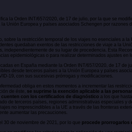
a la Orden INT/657/2020, de 17 de julio, por la que se modifica
a la Unión Europea y países asociados Schengen por razones de 
sobre la restricción temporal de los viajes no esenciales a la
esidentes quedaban exentos de las restricciones de viaje a la U
nes, independientemente de su lugar de procedencia. Esta Rec
ncias epidemiológicas o para realizar determinados ajustes en lo
das en España mediante la Orden INT/657/2020, de 17 de julio,
ndibles desde terceros países a la Unión Europea y países aso
OVID-19, con sus sucesivas prórrogas y modificaciones.
enfermedad obliga en estos momentos a incrementar las restri
ción de éste,
se suprime la exención aplicable a las persona
 cuenten con los certificados de diagnóstico
a los que hasta 
ado de terceros países, regiones administrativas especiales y d
iajes no imprescindibles a la UE a través de las fronteras exteri
nente aumentar las precauciones.
n el 30 de noviembre de 2021, por lo que
procede prorrogarlos 