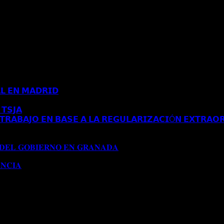
𝗟 𝗘𝗡 𝗠𝗔𝗗𝗥𝗜𝗗
Comentarios desactivados
en 𝗖𝗢𝗡𝗖𝗘𝗡𝗗𝗜𝗗𝗔 
𝗧𝗦𝗝𝗔
Comentarios desactivados
en 𝗘𝗦𝗧𝗜𝗠𝗔𝗗𝗢 𝗥𝗘𝗖𝗨𝗥𝗦𝗢 
𝗥𝗔𝗕𝗔𝗝𝗢 𝗘𝗡 𝗕𝗔𝗦𝗘 𝗔 𝗟𝗔 𝗥𝗘𝗚𝗨𝗟𝗔𝗥𝗜𝗭𝗔𝗖𝗜Ó𝗡 𝗘𝗫𝗧𝗥𝗔𝗢𝗥
𝗔 𝗔𝗨𝗧𝗢𝗥𝗜𝗭𝗔𝗖𝗜Ó𝗡 𝗗𝗘 𝗥𝗘𝗦𝗜𝗗𝗘𝗡𝗖𝗜𝗔 𝗧𝗥𝗔𝗕𝗔𝗝𝗢 𝗘𝗡 𝗕𝗔
𝟭𝟱𝟱/𝟮𝟬𝟮𝟰)
 𝐃𝐄𝐋 𝐆𝐎𝐁𝐈𝐄𝐑𝐍𝐎 𝐄𝐍 𝐆𝐑𝐀𝐍𝐀𝐃𝐀
Comentarios desactivados
en 
𝐍𝐂𝐈𝐀
Comentarios desactivados
en 𝐂𝐎𝐍𝐂𝐄𝐃𝐈𝐃𝐀 𝐌𝐎𝐃𝐈𝐅𝐈𝐂𝐀