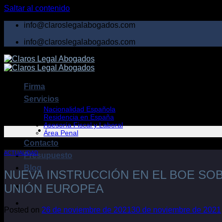
Saltar al contenido
info@claroslegalabogados.com
info@claroslegalabogados.com
Firma
Servicios
Nacionalidad Española
Residencia en España
Asesoría Fiscal y Laboral
Área Penal
Contacto
ACTUALIDAD
Presupuesto
Blog
NUEVA INSTRUCCIÓN EN EL BOE SOB
UNIÓN EUROPEA
Posted on
26 de noviembre de 2021
30 de noviembre de 2021