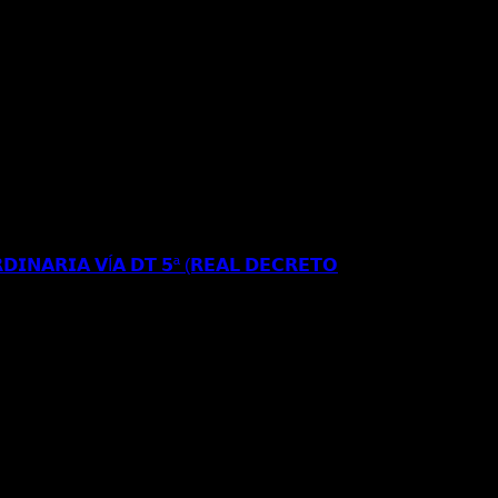
𝗥𝗘𝗦𝗜𝗗𝗘𝗡𝗖𝗜𝗔 𝗬 𝗧𝗥𝗔𝗕𝗔𝗝𝗢 𝗜𝗡𝗜𝗖𝗜𝗔𝗟 𝗘𝗡
𝗘 𝗔𝗣𝗘𝗟𝗔𝗖𝗜𝗢𝗡 𝗔𝗡𝗧𝗘 𝗘𝗟 𝗧𝗦𝗝𝗔
𝗗𝗜𝗡𝗔𝗥𝗜𝗔 𝗩Í𝗔 𝗗𝗧 𝟱ª (𝗥𝗘𝗔𝗟 𝗗𝗘𝗖𝗥𝗘𝗧𝗢
𝗦𝗘 𝗔 𝗟𝗔 𝗥𝗘𝗚𝗨𝗟𝗔𝗥𝗜𝗭𝗔𝗖𝗜Ó𝗡
𝐑𝐄𝐂𝐔𝐑𝐒𝐎 𝐄𝐒𝐓𝐈𝐌𝐀𝐃𝐎 𝐀𝐍𝐓𝐄 𝐋𝐀
𝐈𝐎𝐍 𝐄𝐒𝐓𝐀𝐍𝐂𝐈𝐀 𝐀 𝐑𝐄𝐒𝐈𝐃𝐄𝐍𝐂𝐈𝐀