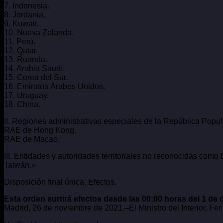
7. Indonesia.
8. Jordania.
9. Kuwait.
10. Nueva Zelanda.
11. Perú.
12. Qatar.
13. Ruanda.
14. Arabia Saudí.
15. Corea del Sur.
16. Emiratos Árabes Unidos.
17. Uruguay.
18. China.
II. Regiones administrativas especiales de la República Popul
RAE de Hong Kong.
RAE de Macao.
III. Entidades y autoridades territoriales no reconocidas co
Taiwán.»
Disposición final única. Efectos.
Esta orden surtirá efectos desde las 00:00 horas del 1 de 
Madrid, 26 de noviembre de 2021.–El Ministro del Interior, 