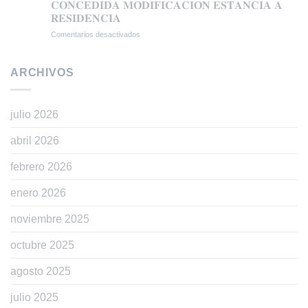
𝐄𝐒𝐓𝐈𝐌𝐀𝐃𝐎
𝗔
𝐂𝐎𝐍𝐂𝐄𝐃𝐈𝐃𝐀 𝐌𝐎𝐃𝐈𝐅𝐈𝐂𝐀𝐂𝐈𝐎𝐍 𝐄𝐒𝐓𝐀𝐍𝐂𝐈𝐀 𝐀
𝐀𝐍𝐓𝐄
𝗟𝗔
𝐑𝐄𝐒𝐈𝐃𝐄𝐍𝐂𝐈𝐀
𝐋𝐀
𝗥𝗘𝗚𝗨𝗟𝗔𝗥𝗜𝗭𝗔𝗖𝗜Ó𝗡
Comentarios desactivados
en
𝐒𝐔𝐁𝐃𝐄𝐋𝐄𝐆𝐀𝐂𝐈𝐎𝐍
𝗘𝗫𝗧𝗥𝗔𝗢𝗥𝗗𝗜𝗡𝗔𝗥𝗜𝗔
𝐂𝐎𝐍𝐂𝐄𝐃𝐈𝐃𝐀
𝐃𝐄𝐋
𝗩Í𝗔
𝐌𝐎𝐃𝐈𝐅𝐈𝐂𝐀𝐂𝐈𝐎𝐍
𝐆𝐎𝐁𝐈𝐄𝐑𝐍𝐎
𝗗𝗧
𝐄𝐒𝐓𝐀𝐍𝐂𝐈𝐀
ARCHIVOS
𝐄𝐍
𝟱ª
𝐀
𝐆𝐑𝐀𝐍𝐀𝐃𝐀
(𝗥𝗘𝗔𝗟
𝐑𝐄𝐒𝐈𝐃𝐄𝐍𝐂𝐈𝐀
𝗗𝗘𝗖𝗥𝗘𝗧𝗢
𝟭𝟭𝟱𝟱/𝟮𝟬𝟮𝟰)
julio 2026
abril 2026
febrero 2026
enero 2026
noviembre 2025
octubre 2025
agosto 2025
julio 2025