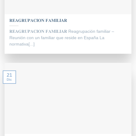
𝐑𝐄𝐀𝐆𝐑𝐔𝐏𝐀𝐂𝐈𝐎𝐍 𝐅𝐀𝐌𝐈𝐋𝐈𝐀𝐑
𝐑𝐄𝐀𝐆𝐑𝐔𝐏𝐀𝐂𝐈𝐎𝐍 𝐅𝐀𝐌𝐈𝐋𝐈𝐀𝐑 Reagrupación familiar –
Reunión con un familiar que reside en España La
normativa[...]
21
Dic