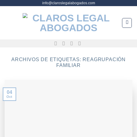
info@claroslegalabogados.com
Saltar
al
contenido
ARCHIVOS DE ETIQUETAS:
REAGRUPACIÓN
FAMILIAR
04
Oct