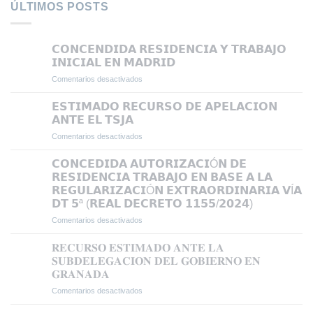
ÚLTIMOS POSTS
𝗖𝗢𝗡𝗖𝗘𝗡𝗗𝗜𝗗𝗔 𝗥𝗘𝗦𝗜𝗗𝗘𝗡𝗖𝗜𝗔 𝗬 𝗧𝗥𝗔𝗕𝗔𝗝𝗢
𝗜𝗡𝗜𝗖𝗜𝗔𝗟 𝗘𝗡 𝗠𝗔𝗗𝗥𝗜𝗗
Comentarios desactivados
en
𝗖𝗢𝗡𝗖𝗘𝗡𝗗𝗜𝗗𝗔
𝗥𝗘𝗦𝗜𝗗𝗘𝗡𝗖𝗜𝗔
𝗘𝗦𝗧𝗜𝗠𝗔𝗗𝗢 𝗥𝗘𝗖𝗨𝗥𝗦𝗢 𝗗𝗘 𝗔𝗣𝗘𝗟𝗔𝗖𝗜𝗢𝗡
𝗬
𝗔𝗡𝗧𝗘 𝗘𝗟 𝗧𝗦𝗝𝗔
𝗧𝗥𝗔𝗕𝗔𝗝𝗢
Comentarios desactivados
en
𝗜𝗡𝗜𝗖𝗜𝗔𝗟
𝗘𝗦𝗧𝗜𝗠𝗔𝗗𝗢
𝗘𝗡
𝗥𝗘𝗖𝗨𝗥𝗦𝗢
𝗖𝗢𝗡𝗖𝗘𝗗𝗜𝗗𝗔 𝗔𝗨𝗧𝗢𝗥𝗜𝗭𝗔𝗖𝗜Ó𝗡 𝗗𝗘
𝗠𝗔𝗗𝗥𝗜𝗗
𝗗𝗘
𝗥𝗘𝗦𝗜𝗗𝗘𝗡𝗖𝗜𝗔 𝗧𝗥𝗔𝗕𝗔𝗝𝗢 𝗘𝗡 𝗕𝗔𝗦𝗘 𝗔 𝗟𝗔
𝗔𝗣𝗘𝗟𝗔𝗖𝗜𝗢𝗡
𝗥𝗘𝗚𝗨𝗟𝗔𝗥𝗜𝗭𝗔𝗖𝗜Ó𝗡 𝗘𝗫𝗧𝗥𝗔𝗢𝗥𝗗𝗜𝗡𝗔𝗥𝗜𝗔 𝗩Í𝗔
𝗔𝗡𝗧𝗘
𝗗𝗧 𝟱ª (𝗥𝗘𝗔𝗟 𝗗𝗘𝗖𝗥𝗘𝗧𝗢 𝟭𝟭𝟱𝟱/𝟮𝟬𝟮𝟰)
𝗘𝗟
𝗧𝗦𝗝𝗔
Comentarios desactivados
en
𝗖𝗢𝗡𝗖𝗘𝗗𝗜𝗗𝗔
𝗔𝗨𝗧𝗢𝗥𝗜𝗭𝗔𝗖𝗜Ó𝗡
𝐑𝐄𝐂𝐔𝐑𝐒𝐎 𝐄𝐒𝐓𝐈𝐌𝐀𝐃𝐎 𝐀𝐍𝐓𝐄 𝐋𝐀
𝗗𝗘
𝐒𝐔𝐁𝐃𝐄𝐋𝐄𝐆𝐀𝐂𝐈𝐎𝐍 𝐃𝐄𝐋 𝐆𝐎𝐁𝐈𝐄𝐑𝐍𝐎 𝐄𝐍
𝗥𝗘𝗦𝗜𝗗𝗘𝗡𝗖𝗜𝗔
𝐆𝐑𝐀𝐍𝐀𝐃𝐀
𝗧𝗥𝗔𝗕𝗔𝗝𝗢
Comentarios desactivados
en
𝗘𝗡
𝐑𝐄𝐂𝐔𝐑𝐒𝐎
𝗕𝗔𝗦𝗘