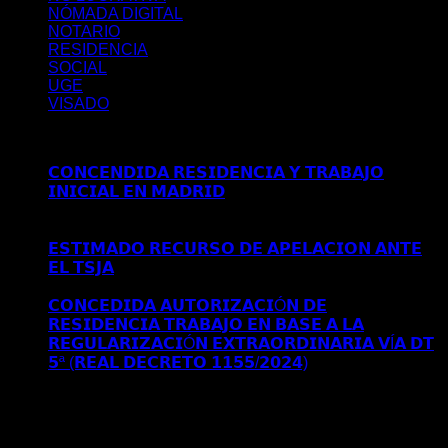
NÓMADA DIGITAL
NOTARIO
RESIDENCIA
SOCIAL
UGE
VISADO
Últimos posts
𝗖𝗢𝗡𝗖𝗘𝗡𝗗𝗜𝗗𝗔 𝗥𝗘𝗦𝗜𝗗𝗘𝗡𝗖𝗜𝗔 𝗬 𝗧𝗥𝗔𝗕𝗔𝗝𝗢
𝗜𝗡𝗜𝗖𝗜𝗔𝗟 𝗘𝗡 𝗠𝗔𝗗𝗥𝗜𝗗
Comentarios desactivados
en
𝗖𝗢𝗡𝗖𝗘𝗡𝗗𝗜𝗗𝗔 𝗥𝗘𝗦𝗜𝗗𝗘𝗡𝗖𝗜𝗔 𝗬 𝗧𝗥𝗔𝗕𝗔𝗝𝗢
𝗜𝗡𝗜𝗖𝗜𝗔𝗟 𝗘𝗡 𝗠𝗔𝗗𝗥𝗜𝗗
𝗘𝗦𝗧𝗜𝗠𝗔𝗗𝗢 𝗥𝗘𝗖𝗨𝗥𝗦𝗢 𝗗𝗘 𝗔𝗣𝗘𝗟𝗔𝗖𝗜𝗢𝗡 𝗔𝗡𝗧𝗘
𝗘𝗟 𝗧𝗦𝗝𝗔
Comentarios desactivados
en 𝗘𝗦𝗧𝗜𝗠𝗔𝗗𝗢
𝗥𝗘𝗖𝗨𝗥𝗦𝗢 𝗗𝗘 𝗔𝗣𝗘𝗟𝗔𝗖𝗜𝗢𝗡 𝗔𝗡𝗧𝗘 𝗘𝗟 𝗧𝗦𝗝𝗔
𝗖𝗢𝗡𝗖𝗘𝗗𝗜𝗗𝗔 𝗔𝗨𝗧𝗢𝗥𝗜𝗭𝗔𝗖𝗜Ó𝗡 𝗗𝗘
𝗥𝗘𝗦𝗜𝗗𝗘𝗡𝗖𝗜𝗔 𝗧𝗥𝗔𝗕𝗔𝗝𝗢 𝗘𝗡 𝗕𝗔𝗦𝗘 𝗔 𝗟𝗔
𝗥𝗘𝗚𝗨𝗟𝗔𝗥𝗜𝗭𝗔𝗖𝗜Ó𝗡 𝗘𝗫𝗧𝗥𝗔𝗢𝗥𝗗𝗜𝗡𝗔𝗥𝗜𝗔 𝗩Í𝗔 𝗗𝗧
𝟱ª (𝗥𝗘𝗔𝗟 𝗗𝗘𝗖𝗥𝗘𝗧𝗢 𝟭𝟭𝟱𝟱/𝟮𝟬𝟮𝟰)
Comentarios
desactivados
en 𝗖𝗢𝗡𝗖𝗘𝗗𝗜𝗗𝗔 𝗔𝗨𝗧𝗢𝗥𝗜𝗭𝗔𝗖𝗜Ó𝗡
𝗗𝗘 𝗥𝗘𝗦𝗜𝗗𝗘𝗡𝗖𝗜𝗔 𝗧𝗥𝗔𝗕𝗔𝗝𝗢 𝗘𝗡 𝗕𝗔𝗦𝗘 𝗔 𝗟𝗔
𝗥𝗘𝗚𝗨𝗟𝗔𝗥𝗜𝗭𝗔𝗖𝗜Ó𝗡 𝗘𝗫𝗧𝗥𝗔𝗢𝗥𝗗𝗜𝗡𝗔𝗥𝗜𝗔 𝗩Í𝗔 𝗗𝗧
𝟱ª (𝗥𝗘𝗔𝗟 𝗗𝗘𝗖𝗥𝗘𝗧𝗢 𝟭𝟭𝟱𝟱/𝟮𝟬𝟮𝟰)