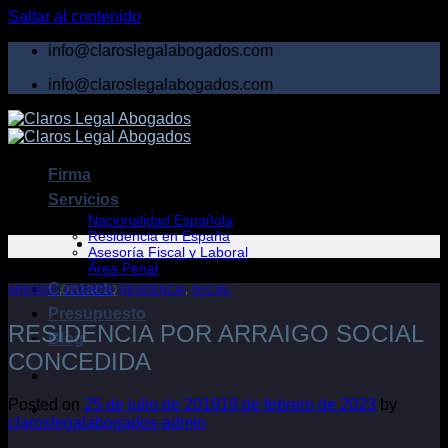
Saltar al contenido
info@claroslegalabogados.com
info@claroslegalabogados.com
Firma
Servicios
Nacionalidad Española
Residencia en España
Asesoría Fiscal y Laboral
Área Penal
Contacto
ARRAIGO
,
LOGROS
,
RESIDENCIA
,
SOCIAL
Presupuesto
RESIDENCIA POR ARRAIGO SOCIAL
Blog
CONCEDIDA
Posted on
25 de julio de 2019
19 de febrero de 2023
by
claroslegalabogados-admin