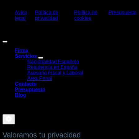
Aviso
Política de
Política de
Presupuesto
legal
privacidad
cookies
Claros Legal Abogados
©
2026. Todos los derechos reservados.
Diseño y desarrollo
TuchoDigital
.
Firma
Servicios
Nacionalidad Española
Residencia en España
Asesoría Fiscal y Laboral
Área Penal
Contacto
Presupuesto
Blog
-
Valoramos tu privacidad