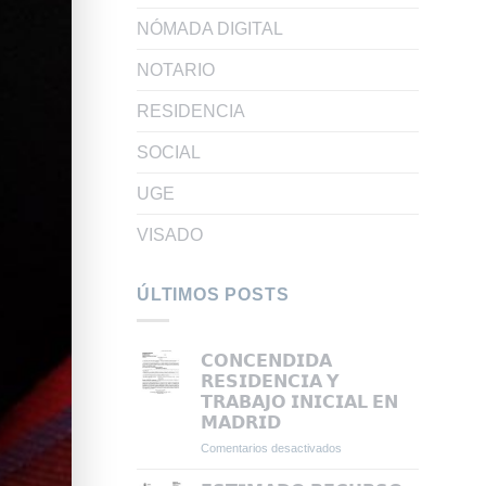
NÓMADA DIGITAL
NOTARIO
RESIDENCIA
SOCIAL
UGE
VISADO
ÚLTIMOS POSTS
𝗖𝗢𝗡𝗖𝗘𝗡𝗗𝗜𝗗𝗔
𝗥𝗘𝗦𝗜𝗗𝗘𝗡𝗖𝗜𝗔 𝗬
𝗧𝗥𝗔𝗕𝗔𝗝𝗢 𝗜𝗡𝗜𝗖𝗜𝗔𝗟 𝗘𝗡
𝗠𝗔𝗗𝗥𝗜𝗗
Comentarios desactivados
en
𝗖𝗢𝗡𝗖𝗘𝗡𝗗𝗜𝗗𝗔
𝗥𝗘𝗦𝗜𝗗𝗘𝗡𝗖𝗜𝗔