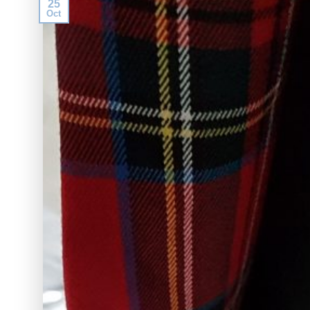
25
Oct