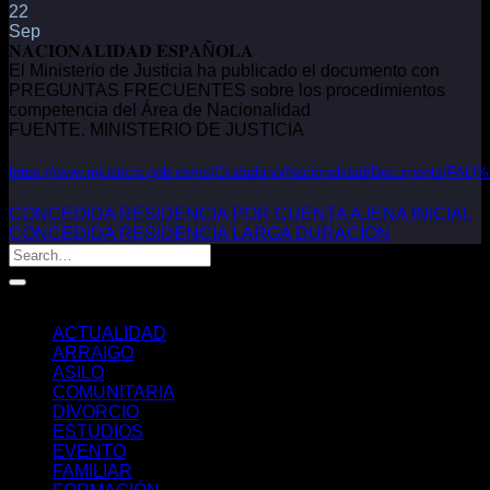
22
Sep
𝐍𝐀𝐂𝐈𝐎𝐍𝐀𝐋𝐈𝐃𝐀𝐃 𝐄𝐒𝐏𝐀Ñ𝐎𝐋𝐀
El Ministerio de Justicia ha publicado el documento con
PREGUNTAS FRECUENTES sobre los procedimientos
competencia del Área de Nacionalidad
FUENTE. MINISTERIO DE JUSTICIA
https://www.mjusticia.gob.es/es/Ciudadano/Nacionalidad/Documents
CONCEDIDA RESIDENCIA POR CUENTA AJENA INICIAL
CONCEDIDA RESIDENCIA LARGA DURACION
Categorías
ACTUALIDAD
ARRAIGO
ASILO
COMUNITARIA
DIVORCIO
ESTUDIOS
EVENTO
FAMILIAR