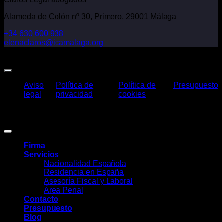
Alameda de Colón nº 30, Primero, 29001 Málaga
+34 630 600 938
elenaclaros@icamalaga.org
Our Facebook Page
Aviso
Política de
Política de
Presupuesto
legal
privacidad
cookies
Claros Legal Abogados
©
2026. Todos los derechos reservados.
Diseño y desarrollo
TuchoDigital
.
Firma
Servicios
Nacionalidad Española
Residencia en España
Asesoría Fiscal y Laboral
Área Penal
Contacto
Presupuesto
Blog