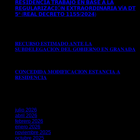
𝗥𝗘𝗦𝗜𝗗𝗘𝗡𝗖𝗜𝗔 𝗧𝗥𝗔𝗕𝗔𝗝𝗢 𝗘𝗡 𝗕𝗔𝗦𝗘 𝗔 𝗟𝗔
𝗥𝗘𝗚𝗨𝗟𝗔𝗥𝗜𝗭𝗔𝗖𝗜Ó𝗡 𝗘𝗫𝗧𝗥𝗔𝗢𝗥𝗗𝗜𝗡𝗔𝗥𝗜𝗔 𝗩Í𝗔 𝗗𝗧
𝟱ª (𝗥𝗘𝗔𝗟 𝗗𝗘𝗖𝗥𝗘𝗧𝗢 𝟭𝟭𝟱𝟱/𝟮𝟬𝟮𝟰)
Comentarios
desactivados
en 𝗖𝗢𝗡𝗖𝗘𝗗𝗜𝗗𝗔 𝗔𝗨𝗧𝗢𝗥𝗜𝗭𝗔𝗖𝗜Ó𝗡
𝗗𝗘 𝗥𝗘𝗦𝗜𝗗𝗘𝗡𝗖𝗜𝗔 𝗧𝗥𝗔𝗕𝗔𝗝𝗢 𝗘𝗡 𝗕𝗔𝗦𝗘 𝗔 𝗟𝗔
𝗥𝗘𝗚𝗨𝗟𝗔𝗥𝗜𝗭𝗔𝗖𝗜Ó𝗡 𝗘𝗫𝗧𝗥𝗔𝗢𝗥𝗗𝗜𝗡𝗔𝗥𝗜𝗔 𝗩Í𝗔 𝗗𝗧
𝟱ª (𝗥𝗘𝗔𝗟 𝗗𝗘𝗖𝗥𝗘𝗧𝗢 𝟭𝟭𝟱𝟱/𝟮𝟬𝟮𝟰)
𝐑𝐄𝐂𝐔𝐑𝐒𝐎 𝐄𝐒𝐓𝐈𝐌𝐀𝐃𝐎 𝐀𝐍𝐓𝐄 𝐋𝐀
𝐒𝐔𝐁𝐃𝐄𝐋𝐄𝐆𝐀𝐂𝐈𝐎𝐍 𝐃𝐄𝐋 𝐆𝐎𝐁𝐈𝐄𝐑𝐍𝐎 𝐄𝐍 𝐆𝐑𝐀𝐍𝐀𝐃𝐀
Comentarios desactivados
en 𝐑𝐄𝐂𝐔𝐑𝐒𝐎 𝐄𝐒𝐓𝐈𝐌𝐀𝐃𝐎
𝐀𝐍𝐓𝐄 𝐋𝐀 𝐒𝐔𝐁𝐃𝐄𝐋𝐄𝐆𝐀𝐂𝐈𝐎𝐍 𝐃𝐄𝐋 𝐆𝐎𝐁𝐈𝐄𝐑𝐍𝐎 𝐄𝐍
𝐆𝐑𝐀𝐍𝐀𝐃𝐀
𝐂𝐎𝐍𝐂𝐄𝐃𝐈𝐃𝐀 𝐌𝐎𝐃𝐈𝐅𝐈𝐂𝐀𝐂𝐈𝐎𝐍 𝐄𝐒𝐓𝐀𝐍𝐂𝐈𝐀 𝐀
𝐑𝐄𝐒𝐈𝐃𝐄𝐍𝐂𝐈𝐀
Comentarios desactivados
en
𝐂𝐎𝐍𝐂𝐄𝐃𝐈𝐃𝐀 𝐌𝐎𝐃𝐈𝐅𝐈𝐂𝐀𝐂𝐈𝐎𝐍 𝐄𝐒𝐓𝐀𝐍𝐂𝐈𝐀 𝐀
𝐑𝐄𝐒𝐈𝐃𝐄𝐍𝐂𝐈𝐀
Archivos
julio 2026
abril 2026
febrero 2026
enero 2026
noviembre 2025
octubre 2025