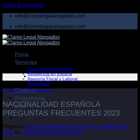
Saltar al contenido
info@claroslegalabogados.com
info@claroslegalabogados.com
Firma
Servicios
Nacionalidad Española
Residencia en España
Asesoría Fiscal y Laboral
Área Penal
Contacto
ACTUALIDAD
,
NACIONALIDAD
Presupuesto
NACIONALIDAD ESPAÑOLA
Blog
PREGUNTAS FRECUENTES 2023
Posted on
22 de septiembre de 2023
22 de septiembre de
2023
by
claroslegalabogados-admin