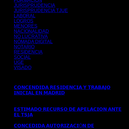
FORMACIÓN
JURISPRUDENCIA
JURISPRUDENCIA TJUE
LABORAL
LOGROS
MENORES
NACIONALIDAD
NO LUCRATIVA
NÓMADA DIGITAL
NOTARIO
RESIDENCIA
SOCIAL
UGE
VISADO
Últimos posts
𝗖𝗢𝗡𝗖𝗘𝗡𝗗𝗜𝗗𝗔 𝗥𝗘𝗦𝗜𝗗𝗘𝗡𝗖𝗜𝗔 𝗬 𝗧𝗥𝗔𝗕𝗔𝗝𝗢
𝗜𝗡𝗜𝗖𝗜𝗔𝗟 𝗘𝗡 𝗠𝗔𝗗𝗥𝗜𝗗
Comentarios desactivados
en
𝗖𝗢𝗡𝗖𝗘𝗡𝗗𝗜𝗗𝗔 𝗥𝗘𝗦𝗜𝗗𝗘𝗡𝗖𝗜𝗔 𝗬 𝗧𝗥𝗔𝗕𝗔𝗝𝗢
𝗜𝗡𝗜𝗖𝗜𝗔𝗟 𝗘𝗡 𝗠𝗔𝗗𝗥𝗜𝗗
𝗘𝗦𝗧𝗜𝗠𝗔𝗗𝗢 𝗥𝗘𝗖𝗨𝗥𝗦𝗢 𝗗𝗘 𝗔𝗣𝗘𝗟𝗔𝗖𝗜𝗢𝗡 𝗔𝗡𝗧𝗘
𝗘𝗟 𝗧𝗦𝗝𝗔
Comentarios desactivados
en 𝗘𝗦𝗧𝗜𝗠𝗔𝗗𝗢
𝗥𝗘𝗖𝗨𝗥𝗦𝗢 𝗗𝗘 𝗔𝗣𝗘𝗟𝗔𝗖𝗜𝗢𝗡 𝗔𝗡𝗧𝗘 𝗘𝗟 𝗧𝗦𝗝𝗔
𝗖𝗢𝗡𝗖𝗘𝗗𝗜𝗗𝗔 𝗔𝗨𝗧𝗢𝗥𝗜𝗭𝗔𝗖𝗜Ó𝗡 𝗗𝗘