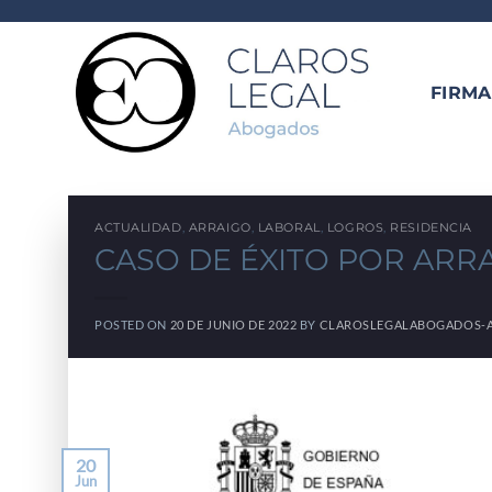
Saltar
al
contenido
FIRMA
ACTUALIDAD
,
ARRAIGO
,
LABORAL
,
LOGROS
,
RESIDENCIA
CASO DE ÉXITO POR ARR
POSTED ON
20 DE JUNIO DE 2022
BY
CLAROSLEGALABOGADOS-
20
Jun