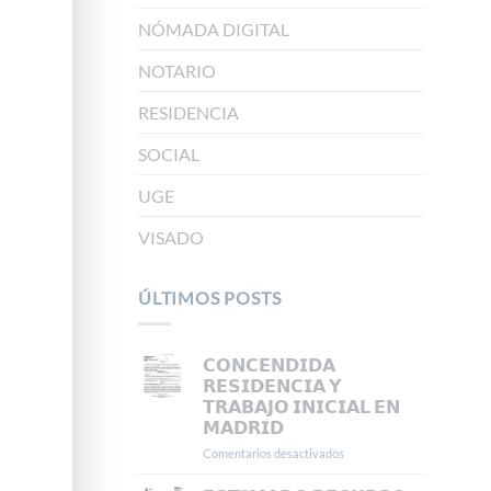
NÓMADA DIGITAL
NOTARIO
RESIDENCIA
SOCIAL
UGE
VISADO
ÚLTIMOS POSTS
𝗖𝗢𝗡𝗖𝗘𝗡𝗗𝗜𝗗𝗔
𝗥𝗘𝗦𝗜𝗗𝗘𝗡𝗖𝗜𝗔 𝗬
𝗧𝗥𝗔𝗕𝗔𝗝𝗢 𝗜𝗡𝗜𝗖𝗜𝗔𝗟 𝗘𝗡
𝗠𝗔𝗗𝗥𝗜𝗗
Comentarios desactivados
en
𝗖𝗢𝗡𝗖𝗘𝗡𝗗𝗜𝗗𝗔
𝗥𝗘𝗦𝗜𝗗𝗘𝗡𝗖𝗜𝗔