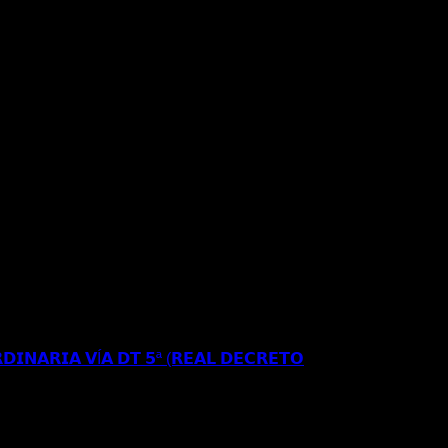
𝗥𝗘𝗦𝗜𝗗𝗘𝗡𝗖𝗜𝗔 𝗬 𝗧𝗥𝗔𝗕𝗔𝗝𝗢 𝗜𝗡𝗜𝗖𝗜𝗔𝗟 𝗘𝗡
𝗘 𝗔𝗣𝗘𝗟𝗔𝗖𝗜𝗢𝗡 𝗔𝗡𝗧𝗘 𝗘𝗟 𝗧𝗦𝗝𝗔
𝗗𝗜𝗡𝗔𝗥𝗜𝗔 𝗩Í𝗔 𝗗𝗧 𝟱ª (𝗥𝗘𝗔𝗟 𝗗𝗘𝗖𝗥𝗘𝗧𝗢
𝗦𝗘 𝗔 𝗟𝗔 𝗥𝗘𝗚𝗨𝗟𝗔𝗥𝗜𝗭𝗔𝗖𝗜Ó𝗡
𝐑𝐄𝐂𝐔𝐑𝐒𝐎 𝐄𝐒𝐓𝐈𝐌𝐀𝐃𝐎 𝐀𝐍𝐓𝐄 𝐋𝐀