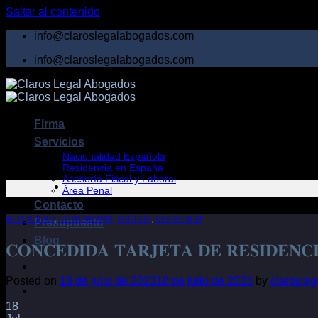
Saltar al contenido
info@claroslegalabogados.com
info@claroslegalabogados.com
Firma
Servicios
Nacionalidad Española
Residencia en España
Asesoría Fiscal y Laboral
Área Penal
Contacto
ACTUALIDAD
,
COMUNITARIA
,
LOGROS
,
RESIDENCIA
Presupuesto
Blog
𝐂𝐎𝐍𝐂𝐄𝐃𝐈𝐃𝐀 𝐓𝐀𝐑𝐉𝐄𝐓𝐀 𝐃𝐄 𝐑𝐄𝐒𝐈𝐃𝐄𝐍𝐂
Posted on
18 de julio de 2023
18 de julio de 2023
by
clarosle
18