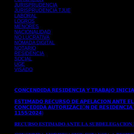
JURISPRUDENCIA
JURISPRUDENCIA TJUE
LABORAL
LOGROS
MENORES
NACIONALIDAD
NO LUCRATIVA
NÓMADA DIGITAL
NOTARIO
RESIDENCIA
SOCIAL
UGE
VISADO
Últimos posts
𝗖𝗢𝗡𝗖𝗘𝗡𝗗𝗜𝗗𝗔 𝗥𝗘𝗦𝗜𝗗𝗘𝗡𝗖𝗜𝗔 𝗬 𝗧𝗥𝗔𝗕𝗔𝗝𝗢 𝗜𝗡𝗜𝗖𝗜
𝗠𝗔𝗗𝗥𝗜𝗗
𝗘𝗦𝗧𝗜𝗠𝗔𝗗𝗢 𝗥𝗘𝗖𝗨𝗥𝗦𝗢 𝗗𝗘 𝗔𝗣𝗘𝗟𝗔𝗖𝗜𝗢𝗡 𝗔𝗡𝗧𝗘 𝗘𝗟 
𝗖𝗢𝗡𝗖𝗘𝗗𝗜𝗗𝗔 𝗔𝗨𝗧𝗢𝗥𝗜𝗭𝗔𝗖𝗜Ó𝗡 𝗗𝗘 𝗥𝗘𝗦𝗜𝗗𝗘𝗡𝗖𝗜𝗔 
𝟭𝟭𝟱𝟱/𝟮𝟬𝟮𝟰)
Comentarios desactivados
en 𝗖𝗢𝗡𝗖𝗘𝗗𝗜
𝗘𝗫𝗧𝗥𝗔𝗢𝗥𝗗𝗜𝗡𝗔𝗥𝗜𝗔 𝗩Í𝗔 𝗗𝗧 𝟱ª (𝗥𝗘𝗔𝗟 𝗗𝗘𝗖𝗥𝗘𝗧𝗢 𝟭
𝐑𝐄𝐂𝐔𝐑𝐒𝐎 𝐄𝐒𝐓𝐈𝐌𝐀𝐃𝐎 𝐀𝐍𝐓𝐄 𝐋𝐀 𝐒𝐔𝐁𝐃𝐄𝐋𝐄𝐆𝐀𝐂𝐈𝐎𝐍
𝐒𝐔𝐁𝐃𝐄𝐋𝐄𝐆𝐀𝐂𝐈𝐎𝐍 𝐃𝐄𝐋 𝐆𝐎𝐁𝐈𝐄𝐑𝐍𝐎 𝐄𝐍 𝐆𝐑𝐀𝐍𝐀𝐃𝐀