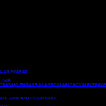
𝗟 𝗘𝗡 𝗠𝗔𝗗𝗥𝗜𝗗
Comentarios desactivados
en 𝗖𝗢𝗡𝗖𝗘𝗡𝗗𝗜𝗗𝗔 
𝗧𝗦𝗝𝗔
Comentarios desactivados
en 𝗘𝗦𝗧𝗜𝗠𝗔𝗗𝗢 𝗥𝗘𝗖𝗨𝗥𝗦𝗢 
𝗥𝗔𝗕𝗔𝗝𝗢 𝗘𝗡 𝗕𝗔𝗦𝗘 𝗔 𝗟𝗔 𝗥𝗘𝗚𝗨𝗟𝗔𝗥𝗜𝗭𝗔𝗖𝗜Ó𝗡 𝗘𝗫𝗧𝗥𝗔𝗢𝗥
𝗔 𝗔𝗨𝗧𝗢𝗥𝗜𝗭𝗔𝗖𝗜Ó𝗡 𝗗𝗘 𝗥𝗘𝗦𝗜𝗗𝗘𝗡𝗖𝗜𝗔 𝗧𝗥𝗔𝗕𝗔𝗝𝗢 𝗘𝗡 𝗕𝗔
𝟭𝟱𝟱/𝟮𝟬𝟮𝟰)
 𝐃𝐄𝐋 𝐆𝐎𝐁𝐈𝐄𝐑𝐍𝐎 𝐄𝐍 𝐆𝐑𝐀𝐍𝐀𝐃𝐀
Comentarios desactivados
en 