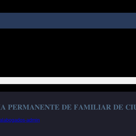
𝐈𝐀 𝐏𝐄𝐑𝐌𝐀𝐍𝐄𝐍𝐓𝐄 𝐃𝐄 𝐅𝐀𝐌𝐈𝐋𝐈𝐀𝐑 𝐃𝐄 𝐂
galabogados-admin