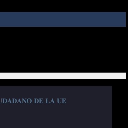
𝐔𝐃𝐀𝐃𝐀𝐍𝐎 𝐃𝐄 𝐋𝐀 𝐔𝐄