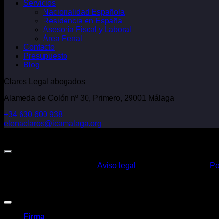
Servicios
Nacionalidad Española
Residencia en España
Asesoría Fiscal y Laboral
Área Penal
Contacto
Presupuesto
Blog
Claros Legal abogados
Alameda de Colón nº 30, Primero, 29001 Málaga
+34 630 600 938
elenaclaros@icamalaga.org
Our Facebook Page
Aviso legal
Po
Claros Legal Abogados
©
2026. Todos los derechos reservados.
Diseño y desarrollo
TuchoDigital
.
Firma