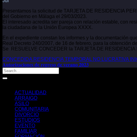
Jul
Presentamos la solicitud de TARJETA DE RESIDENCIA PER
del Gobierno en Málaga el 29/03/2023.
El interesado acredita ser pareja con relación estable, con r
la ciudadana de la Unión Europea XXXX.
En el expediente constan los informes y la documentación que 
Real Decreto 240/2007, de 16 de febrero, para la obtención de
Se RESUELVE CONCEDER la TARJETA DE RESIDENCIA PE
CONCEDIDA RESIDENCIA TEMPORAL NO LUCRATIVA INI
𝐀𝐮𝐭𝐨𝐫𝐢𝐳𝐚𝐜𝐢𝐨𝐧𝐞𝐬 𝐝𝐞 𝐫𝐞𝐠𝐫𝐞𝐬𝐨 𝐝𝐞 𝐯𝐞𝐫𝐚𝐧𝐨 𝟐𝟎𝟐𝟑
Categorías
ACTUALIDAD
ARRAIGO
ASILO
COMUNITARIA
DIVORCIO
ESTUDIOS
EVENTO
FAMILIAR
FORMACIÓN