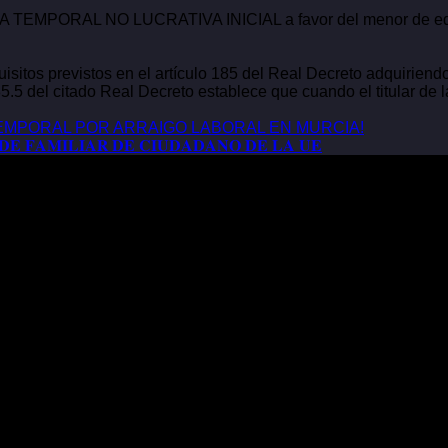
ENCIA TEMPORAL NO LUCRATIVA INICIAL a favor del menor d
uisitos previstos en el artículo 185 del Real Decreto adquirie
185.5 del citado Real Decreto establece que cuando el titular de 
TEMPORAL POR ARRAIGO LABORAL EN MURCIA!
𝐃𝐄 𝐅𝐀𝐌𝐈𝐋𝐈𝐀𝐑 𝐃𝐄 𝐂𝐈𝐔𝐃𝐀𝐃𝐀𝐍𝐎 𝐃𝐄 𝐋𝐀 𝐔𝐄