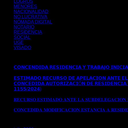
LOGROS
MENORES
NACIONALIDAD
NO LUCRATIVA
NÓMADA DIGITAL
NOTARIO
RESIDENCIA
SOCIAL
UGE
VISADO
Últimos posts
𝗖𝗢𝗡𝗖𝗘𝗡𝗗𝗜𝗗𝗔 𝗥𝗘𝗦𝗜𝗗𝗘𝗡𝗖𝗜𝗔 𝗬 𝗧𝗥𝗔𝗕𝗔𝗝𝗢 𝗜𝗡𝗜𝗖𝗜
𝗠𝗔𝗗𝗥𝗜𝗗
𝗘𝗦𝗧𝗜𝗠𝗔𝗗𝗢 𝗥𝗘𝗖𝗨𝗥𝗦𝗢 𝗗𝗘 𝗔𝗣𝗘𝗟𝗔𝗖𝗜𝗢𝗡 𝗔𝗡𝗧𝗘 𝗘𝗟 
𝗖𝗢𝗡𝗖𝗘𝗗𝗜𝗗𝗔 𝗔𝗨𝗧𝗢𝗥𝗜𝗭𝗔𝗖𝗜Ó𝗡 𝗗𝗘 𝗥𝗘𝗦𝗜𝗗𝗘𝗡𝗖𝗜𝗔 
𝟭𝟭𝟱𝟱/𝟮𝟬𝟮𝟰)
Comentarios desactivados
en 𝗖𝗢𝗡𝗖𝗘𝗗𝗜
𝗘𝗫𝗧𝗥𝗔𝗢𝗥𝗗𝗜𝗡𝗔𝗥𝗜𝗔 𝗩Í𝗔 𝗗𝗧 𝟱ª (𝗥𝗘𝗔𝗟 𝗗𝗘𝗖𝗥𝗘𝗧𝗢 𝟭
𝐑𝐄𝐂𝐔𝐑𝐒𝐎 𝐄𝐒𝐓𝐈𝐌𝐀𝐃𝐎 𝐀𝐍𝐓𝐄 𝐋𝐀 𝐒𝐔𝐁𝐃𝐄𝐋𝐄𝐆𝐀𝐂𝐈𝐎𝐍
𝐒𝐔𝐁𝐃𝐄𝐋𝐄𝐆𝐀𝐂𝐈𝐎𝐍 𝐃𝐄𝐋 𝐆𝐎𝐁𝐈𝐄𝐑𝐍𝐎 𝐄𝐍 𝐆𝐑𝐀𝐍𝐀𝐃𝐀
𝐂𝐎𝐍𝐂𝐄𝐃𝐈𝐃𝐀 𝐌𝐎𝐃𝐈𝐅𝐈𝐂𝐀𝐂𝐈𝐎𝐍 𝐄𝐒𝐓𝐀𝐍𝐂𝐈𝐀 𝐀 𝐑𝐄𝐒𝐈𝐃
Archivos