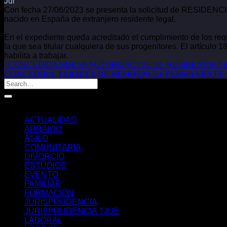
Jul
Con fecha 27/06/2023 se presenta la solicitud de RESID
nacido en España de extranjero residente legal.
En el expediente queda acreditado el cumplimiento de los req
la que sea titular cualquiera de sus progenitores. El artículo 
habilita a trabajar.
! CONCEDIDA NUEVA AUTORIZACION DE RESIDENCIA 
𝐂𝐎𝐍𝐂𝐄𝐃𝐈𝐃𝐀 𝐓𝐀𝐑𝐉𝐄𝐓𝐀 𝐃𝐄 𝐑𝐄𝐒𝐈𝐃𝐄𝐍𝐂𝐈𝐀 𝐏𝐄𝐑𝐌𝐀𝐍𝐄𝐍𝐓𝐄 
Categorías
ACTUALIDAD
ARRAIGO
ASILO
COMUNITARIA
DIVORCIO
ESTUDIOS
EVENTO
FAMILIAR
FORMACIÓN
JURISPRUDENCIA
JURISPRUDENCIA TJUE
LABORAL