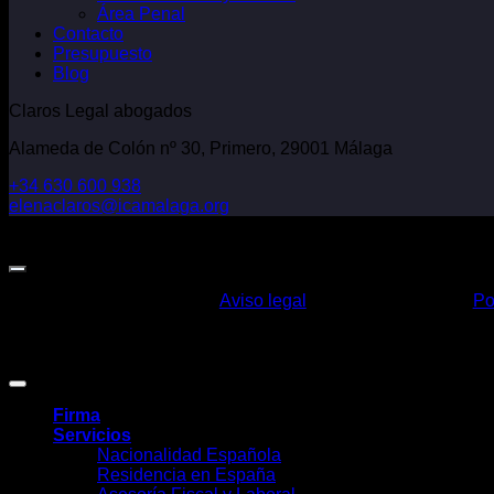
Área Penal
Contacto
Presupuesto
Blog
Claros Legal abogados
Alameda de Colón nº 30, Primero, 29001 Málaga
+34 630 600 938
elenaclaros@icamalaga.org
Our Facebook Page
Aviso legal
Po
Claros Legal Abogados
©
2026. Todos los derechos reservados.
Diseño y desarrollo
TuchoDigital
.
Firma
Servicios
Nacionalidad Española
Residencia en España