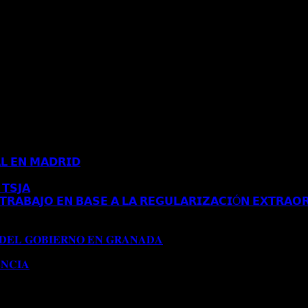
𝗟 𝗘𝗡 𝗠𝗔𝗗𝗥𝗜𝗗
Comentarios desactivados
en 𝗖𝗢𝗡𝗖𝗘𝗡𝗗𝗜𝗗𝗔 
𝗧𝗦𝗝𝗔
Comentarios desactivados
en 𝗘𝗦𝗧𝗜𝗠𝗔𝗗𝗢 𝗥𝗘𝗖𝗨𝗥𝗦𝗢 
𝗥𝗔𝗕𝗔𝗝𝗢 𝗘𝗡 𝗕𝗔𝗦𝗘 𝗔 𝗟𝗔 𝗥𝗘𝗚𝗨𝗟𝗔𝗥𝗜𝗭𝗔𝗖𝗜Ó𝗡 𝗘𝗫𝗧𝗥𝗔𝗢𝗥
𝗔 𝗔𝗨𝗧𝗢𝗥𝗜𝗭𝗔𝗖𝗜Ó𝗡 𝗗𝗘 𝗥𝗘𝗦𝗜𝗗𝗘𝗡𝗖𝗜𝗔 𝗧𝗥𝗔𝗕𝗔𝗝𝗢 𝗘𝗡 𝗕𝗔
𝟭𝟱𝟱/𝟮𝟬𝟮𝟰)
 𝐃𝐄𝐋 𝐆𝐎𝐁𝐈𝐄𝐑𝐍𝐎 𝐄𝐍 𝐆𝐑𝐀𝐍𝐀𝐃𝐀
Comentarios desactivados
en 
𝐍𝐂𝐈𝐀
Comentarios desactivados
en 𝐂𝐎𝐍𝐂𝐄𝐃𝐈𝐃𝐀 𝐌𝐎𝐃𝐈𝐅𝐈𝐂𝐀