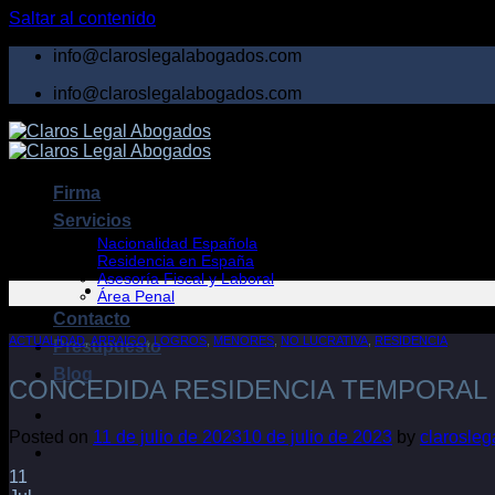
Saltar al contenido
info@claroslegalabogados.com
info@claroslegalabogados.com
Firma
Servicios
Nacionalidad Española
Residencia en España
Asesoría Fiscal y Laboral
Área Penal
Contacto
ACTUALIDAD
,
ARRAIGO
,
LOGROS
,
MENORES
,
NO LUCRATIVA
,
RESIDENCIA
Presupuesto
Blog
CONCEDIDA RESIDENCIA TEMPORAL N
Posted on
11 de julio de 2023
10 de julio de 2023
by
clarosle
11