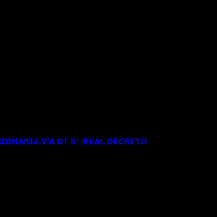
𝗥𝗘𝗦𝗜𝗗𝗘𝗡𝗖𝗜𝗔 𝗬 𝗧𝗥𝗔𝗕𝗔𝗝𝗢 𝗜𝗡𝗜𝗖𝗜𝗔𝗟 𝗘𝗡
𝗘 𝗔𝗣𝗘𝗟𝗔𝗖𝗜𝗢𝗡 𝗔𝗡𝗧𝗘 𝗘𝗟 𝗧𝗦𝗝𝗔
𝗗𝗜𝗡𝗔𝗥𝗜𝗔 𝗩Í𝗔 𝗗𝗧 𝟱ª (𝗥𝗘𝗔𝗟 𝗗𝗘𝗖𝗥𝗘𝗧𝗢
𝗦𝗘 𝗔 𝗟𝗔 𝗥𝗘𝗚𝗨𝗟𝗔𝗥𝗜𝗭𝗔𝗖𝗜Ó𝗡
𝐑𝐄𝐂𝐔𝐑𝐒𝐎 𝐄𝐒𝐓𝐈𝐌𝐀𝐃𝐎 𝐀𝐍𝐓𝐄 𝐋𝐀
𝐈𝐎𝐍 𝐄𝐒𝐓𝐀𝐍𝐂𝐈𝐀 𝐀 𝐑𝐄𝐒𝐈𝐃𝐄𝐍𝐂𝐈𝐀