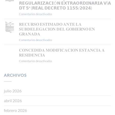
𝗔𝗣𝗘𝗟𝗔𝗖𝗜𝗢𝗡
𝗥𝗘𝗚𝗨𝗟𝗔𝗥𝗜𝗭𝗔𝗖𝗜Ó𝗡 𝗘𝗫𝗧𝗥𝗔𝗢𝗥𝗗𝗜𝗡𝗔𝗥𝗜𝗔 𝗩Í𝗔
𝗔𝗡𝗧𝗘
𝗗𝗧 𝟱ª (𝗥𝗘𝗔𝗟 𝗗𝗘𝗖𝗥𝗘𝗧𝗢 𝟭𝟭𝟱𝟱/𝟮𝟬𝟮𝟰)
𝗘𝗟
𝗧𝗦𝗝𝗔
Comentarios desactivados
en
𝗖𝗢𝗡𝗖𝗘𝗗𝗜𝗗𝗔
𝗔𝗨𝗧𝗢𝗥𝗜𝗭𝗔𝗖𝗜Ó𝗡
𝐑𝐄𝐂𝐔𝐑𝐒𝐎 𝐄𝐒𝐓𝐈𝐌𝐀𝐃𝐎 𝐀𝐍𝐓𝐄 𝐋𝐀
𝗗𝗘
𝐒𝐔𝐁𝐃𝐄𝐋𝐄𝐆𝐀𝐂𝐈𝐎𝐍 𝐃𝐄𝐋 𝐆𝐎𝐁𝐈𝐄𝐑𝐍𝐎 𝐄𝐍
𝗥𝗘𝗦𝗜𝗗𝗘𝗡𝗖𝗜𝗔
𝐆𝐑𝐀𝐍𝐀𝐃𝐀
𝗧𝗥𝗔𝗕𝗔𝗝𝗢
Comentarios desactivados
en
𝗘𝗡
𝐑𝐄𝐂𝐔𝐑𝐒𝐎
𝗕𝗔𝗦𝗘
𝐄𝐒𝐓𝐈𝐌𝐀𝐃𝐎
𝗔
𝐂𝐎𝐍𝐂𝐄𝐃𝐈𝐃𝐀 𝐌𝐎𝐃𝐈𝐅𝐈𝐂𝐀𝐂𝐈𝐎𝐍 𝐄𝐒𝐓𝐀𝐍𝐂𝐈𝐀 𝐀
𝐀𝐍𝐓𝐄
𝗟𝗔
𝐑𝐄𝐒𝐈𝐃𝐄𝐍𝐂𝐈𝐀
𝐋𝐀
𝗥𝗘𝗚𝗨𝗟𝗔𝗥𝗜𝗭𝗔𝗖𝗜Ó𝗡
Comentarios desactivados
en
𝐒𝐔𝐁𝐃𝐄𝐋𝐄𝐆𝐀𝐂𝐈𝐎𝐍
𝗘𝗫𝗧𝗥𝗔𝗢𝗥𝗗𝗜𝗡𝗔𝗥𝗜𝗔
𝐂𝐎𝐍𝐂𝐄𝐃𝐈𝐃𝐀
𝐃𝐄𝐋
𝗩Í𝗔
𝐌𝐎𝐃𝐈𝐅𝐈𝐂𝐀𝐂𝐈𝐎𝐍
𝐆𝐎𝐁𝐈𝐄𝐑𝐍𝐎
𝗗𝗧
𝐄𝐒𝐓𝐀𝐍𝐂𝐈𝐀
ARCHIVOS
𝐄𝐍
𝟱ª
𝐀
𝐆𝐑𝐀𝐍𝐀𝐃𝐀
(𝗥𝗘𝗔𝗟
𝐑𝐄𝐒𝐈𝐃𝐄𝐍𝐂𝐈𝐀
𝗗𝗘𝗖𝗥𝗘𝗧𝗢
𝟭𝟭𝟱𝟱/𝟮𝟬𝟮𝟰)
julio 2026
abril 2026
febrero 2026