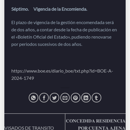
Séptimo. Vigencia de la Encomienda.
El plazo de vigencia de la gestión encomendada será
de dos años, a contar desde la fecha de publicación en
el «Boletín Oficial del Estado», pudiendo renovarse
por periodos sucesivos de dos años.
https://www.boe.es/diario_boe/txt.php?id=BOE-A-
2024-1749
𝐂𝐎𝐍𝐂𝐄𝐃𝐈𝐃𝐀 𝐑𝐄𝐒𝐈𝐃𝐄𝐍𝐂𝐈𝐀
VISADOS DE TRANSITO
𝐏𝐎𝐑 𝐂𝐔𝐄𝐍𝐓𝐀 𝐀𝐉𝐄𝐍𝐀