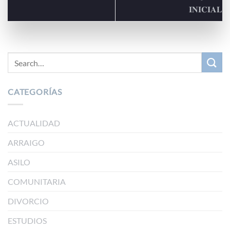
𝐈𝐍𝐈𝐂𝐈𝐀𝐋
CATEGORÍAS
ACTUALIDAD
ARRAIGO
ASILO
COMUNITARIA
DIVORCIO
ESTUDIOS