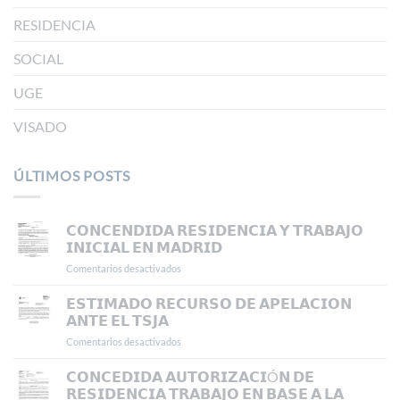
RESIDENCIA
SOCIAL
UGE
VISADO
ÚLTIMOS POSTS
𝗖𝗢𝗡𝗖𝗘𝗡𝗗𝗜𝗗𝗔 𝗥𝗘𝗦𝗜𝗗𝗘𝗡𝗖𝗜𝗔 𝗬 𝗧𝗥𝗔𝗕𝗔𝗝𝗢
𝗜𝗡𝗜𝗖𝗜𝗔𝗟 𝗘𝗡 𝗠𝗔𝗗𝗥𝗜𝗗
Comentarios desactivados
en
𝗖𝗢𝗡𝗖𝗘𝗡𝗗𝗜𝗗𝗔
𝗥𝗘𝗦𝗜𝗗𝗘𝗡𝗖𝗜𝗔
𝗘𝗦𝗧𝗜𝗠𝗔𝗗𝗢 𝗥𝗘𝗖𝗨𝗥𝗦𝗢 𝗗𝗘 𝗔𝗣𝗘𝗟𝗔𝗖𝗜𝗢𝗡
𝗬
𝗔𝗡𝗧𝗘 𝗘𝗟 𝗧𝗦𝗝𝗔
𝗧𝗥𝗔𝗕𝗔𝗝𝗢
Comentarios desactivados
en
𝗜𝗡𝗜𝗖𝗜𝗔𝗟
𝗘𝗦𝗧𝗜𝗠𝗔𝗗𝗢
𝗘𝗡
𝗥𝗘𝗖𝗨𝗥𝗦𝗢
𝗖𝗢𝗡𝗖𝗘𝗗𝗜𝗗𝗔 𝗔𝗨𝗧𝗢𝗥𝗜𝗭𝗔𝗖𝗜Ó𝗡 𝗗𝗘
𝗠𝗔𝗗𝗥𝗜𝗗
𝗗𝗘
𝗥𝗘𝗦𝗜𝗗𝗘𝗡𝗖𝗜𝗔 𝗧𝗥𝗔𝗕𝗔𝗝𝗢 𝗘𝗡 𝗕𝗔𝗦𝗘 𝗔 𝗟𝗔