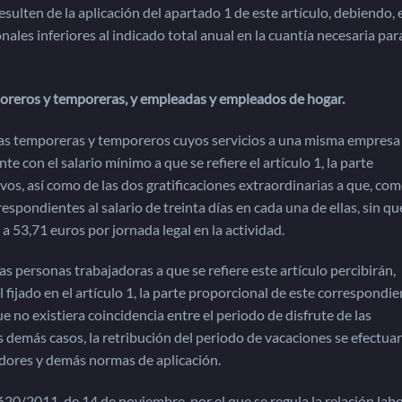
ulten de la aplicación del apartado 1 de este artículo, debiendo, 
ales inferiores al indicado total anual en la cuantía necesaria par
oreros y temporeras, y empleadas y empleados de hogar.
las temporeras y temporeros cuyos servicios a una misma empresa
e con el salario mínimo a que se refiere el artículo 1, la parte
ivos, así como de las dos gratificaciones extraordinarias a que, co
pondientes al salario de treinta días en cada una de ellas, sin que
 a 53,71 euros por jornada legal en la actividad.
las personas trabajadoras a que se refiere este artículo percibirán,
fijado en el artículo 1, la parte proporcional de este correspondie
 no existiera coincidencia entre el periodo de disfrute de las
os demás casos, la retribución del periodo de vacaciones se efectua
jadores y demás normas de aplicación.
20/2011, de 14 de noviembre, por el que se regula la relación labo