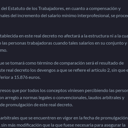
.1 del Estatuto de los Trabajadores, en cuanto a compensación y
nales del incremento del salario mínimo interprofesional, se proc
ablecida en este real decreto no afectará a la estructura ni a la cu
o las personas trabajadoras cuando tales salarios en su conjunto y
imo.
 que se tomará como término de comparación será el resultado de
ste real decreto los devengos a que se refiere el artículo 2, sin que 
erior a 15.876 euros.
esos que por todos los conceptos viniesen percibiendo las perso
 arreglo a normas legales o convencionales, laudos arbitrales y
a de promulgación de este real decreto.
arbitrales que se encuentren en vigor en la fecha de promulgación
, sin más modificación que la que fuese necesaria para asegurar la