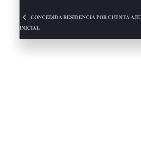
𝐂𝐎𝐍𝐂𝐄𝐃𝐈𝐃𝐀 𝐑𝐄𝐒𝐈𝐃𝐄𝐍𝐂𝐈𝐀 𝐏𝐎𝐑 𝐂𝐔𝐄𝐍𝐓𝐀 𝐀𝐉
𝐈𝐍𝐈𝐂𝐈𝐀𝐋