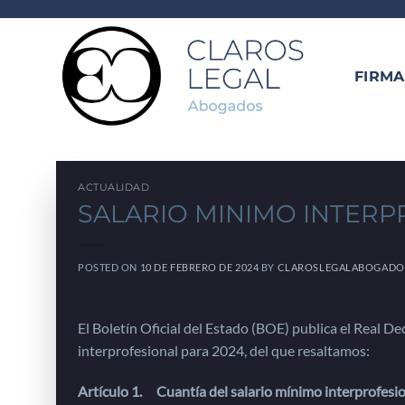
Saltar
al
contenido
FIRMA
ACTUALIDAD
SALARIO MINIMO INTERP
POSTED ON
10 DE FEBRERO DE 2024
BY
CLAROSLEGALABOGADO
El Boletín Oficial del Estado (BOE) publica el Real De
interprofesional para 2024, del que resaltamos:
Artículo 1. Cuantía del salario mínimo interprofesio