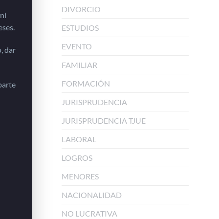
DIVORCIO
 ni
eses.
ESTUDIOS
EVENTO
, dar
FAMILIAR
FORMACIÓN
 parte
JURISPRUDENCIA
JURISPRUDENCIA TJUE
LABORAL
LOGROS
MENORES
NACIONALIDAD
NO LUCRATIVA