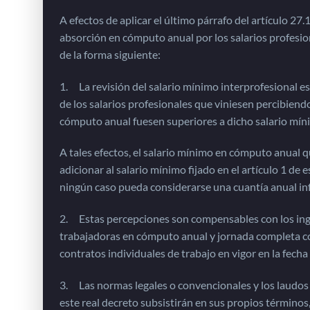
A efectos de aplicar el último párrafo del artículo 27
absorción en cómputo anual por los salarios profesio
de la forma siguiente:
1. La revisión del salario mínimo interprofesional est
de los salarios profesionales que viniesen percibiend
cómputo anual fuesen superiores a dicho salario mín
A tales efectos, el salario mínimo en cómputo anual
adicionar al salario mínimo fijado en el artículo 1 de e
ningún caso pueda considerarse una cuantía anual inf
2. Estas percepciones son compensables con los ingr
trabajadoras en cómputo anual y jornada completa con
contratos individuales de trabajo en vigor en la fech
3. Las normas legales o convencionales y los laudos 
este real decreto subsistirán en sus propios términos