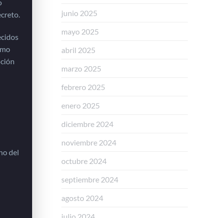
o
junio 2025
ecreto.
mayo 2025
ecidos
nimo
abril 2025
pción
marzo 2025
febrero 2025
enero 2025
diciembre 2024
noviembre 2024
no del
octubre 2024
septiembre 2024
agosto 2024
julio 2024