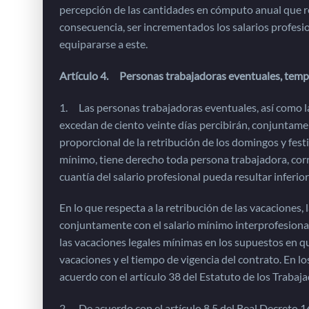
percepción de las cantidades en cómputo anual que res
consecuencia, ser incrementados los salarios profesion
equipararse a este.
Artículo 4. Personas trabajadoras eventuales, temp
1. Las personas trabajadoras eventuales, así como 
excedan de ciento veinte días percibirán, conjuntament
proporcional de la retribución de los domingos y fest
mínimo, tiene derecho toda persona trabajadora, corres
cuantía del salario profesional pueda resultar inferior
En lo que respecta a la retribución de las vacaciones, 
conjuntamente con el salario mínimo interprofesional 
las vacaciones legales mínimas en los supuestos en que
vacaciones y el tiempo de vigencia del contrato. En l
acuerdo con el artículo 38 del Estatuto de los Traba
2. De acuerdo con el artículo 8.5 del Real Decreto 16