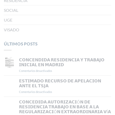
RESIDENCIA
SOCIAL
UGE
VISADO
ÚLTIMOS POSTS
𝗖𝗢𝗡𝗖𝗘𝗡𝗗𝗜𝗗𝗔 𝗥𝗘𝗦𝗜𝗗𝗘𝗡𝗖𝗜𝗔 𝗬 𝗧𝗥𝗔𝗕𝗔𝗝𝗢
𝗜𝗡𝗜𝗖𝗜𝗔𝗟 𝗘𝗡 𝗠𝗔𝗗𝗥𝗜𝗗
Comentarios desactivados
en
𝗖𝗢𝗡𝗖𝗘𝗡𝗗𝗜𝗗𝗔
𝗥𝗘𝗦𝗜𝗗𝗘𝗡𝗖𝗜𝗔
𝗘𝗦𝗧𝗜𝗠𝗔𝗗𝗢 𝗥𝗘𝗖𝗨𝗥𝗦𝗢 𝗗𝗘 𝗔𝗣𝗘𝗟𝗔𝗖𝗜𝗢𝗡
𝗬
𝗔𝗡𝗧𝗘 𝗘𝗟 𝗧𝗦𝗝𝗔
𝗧𝗥𝗔𝗕𝗔𝗝𝗢
Comentarios desactivados
en
𝗜𝗡𝗜𝗖𝗜𝗔𝗟
𝗘𝗦𝗧𝗜𝗠𝗔𝗗𝗢
𝗘𝗡
𝗥𝗘𝗖𝗨𝗥𝗦𝗢
𝗖𝗢𝗡𝗖𝗘𝗗𝗜𝗗𝗔 𝗔𝗨𝗧𝗢𝗥𝗜𝗭𝗔𝗖𝗜Ó𝗡 𝗗𝗘
𝗠𝗔𝗗𝗥𝗜𝗗
𝗗𝗘
𝗥𝗘𝗦𝗜𝗗𝗘𝗡𝗖𝗜𝗔 𝗧𝗥𝗔𝗕𝗔𝗝𝗢 𝗘𝗡 𝗕𝗔𝗦𝗘 𝗔 𝗟𝗔
𝗔𝗣𝗘𝗟𝗔𝗖𝗜𝗢𝗡
𝗥𝗘𝗚𝗨𝗟𝗔𝗥𝗜𝗭𝗔𝗖𝗜Ó𝗡 𝗘𝗫𝗧𝗥𝗔𝗢𝗥𝗗𝗜𝗡𝗔𝗥𝗜𝗔 𝗩Í𝗔
𝗔𝗡𝗧𝗘