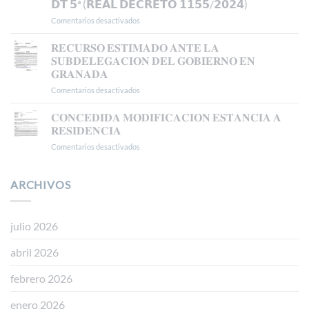
𝗗𝗧 𝟱ª (𝗥𝗘𝗔𝗟 𝗗𝗘𝗖𝗥𝗘𝗧𝗢 𝟭𝟭𝟱𝟱/𝟮𝟬𝟮𝟰)
𝗘𝗟
𝗧𝗦𝗝𝗔
Comentarios desactivados
en
𝗖𝗢𝗡𝗖𝗘𝗗𝗜𝗗𝗔
𝗔𝗨𝗧𝗢𝗥𝗜𝗭𝗔𝗖𝗜Ó𝗡
𝐑𝐄𝐂𝐔𝐑𝐒𝐎 𝐄𝐒𝐓𝐈𝐌𝐀𝐃𝐎 𝐀𝐍𝐓𝐄 𝐋𝐀
𝗗𝗘
𝐒𝐔𝐁𝐃𝐄𝐋𝐄𝐆𝐀𝐂𝐈𝐎𝐍 𝐃𝐄𝐋 𝐆𝐎𝐁𝐈𝐄𝐑𝐍𝐎 𝐄𝐍
𝗥𝗘𝗦𝗜𝗗𝗘𝗡𝗖𝗜𝗔
𝐆𝐑𝐀𝐍𝐀𝐃𝐀
𝗧𝗥𝗔𝗕𝗔𝗝𝗢
Comentarios desactivados
en
𝗘𝗡
𝐑𝐄𝐂𝐔𝐑𝐒𝐎
𝗕𝗔𝗦𝗘
𝐄𝐒𝐓𝐈𝐌𝐀𝐃𝐎
𝗔
𝐂𝐎𝐍𝐂𝐄𝐃𝐈𝐃𝐀 𝐌𝐎𝐃𝐈𝐅𝐈𝐂𝐀𝐂𝐈𝐎𝐍 𝐄𝐒𝐓𝐀𝐍𝐂𝐈𝐀 𝐀
𝐀𝐍𝐓𝐄
𝗟𝗔
𝐑𝐄𝐒𝐈𝐃𝐄𝐍𝐂𝐈𝐀
𝐋𝐀
𝗥𝗘𝗚𝗨𝗟𝗔𝗥𝗜𝗭𝗔𝗖𝗜Ó𝗡
Comentarios desactivados
en
𝐒𝐔𝐁𝐃𝐄𝐋𝐄𝐆𝐀𝐂𝐈𝐎𝐍
𝗘𝗫𝗧𝗥𝗔𝗢𝗥𝗗𝗜𝗡𝗔𝗥𝗜𝗔
𝐂𝐎𝐍𝐂𝐄𝐃𝐈𝐃𝐀
𝐃𝐄𝐋
𝗩Í𝗔
𝐌𝐎𝐃𝐈𝐅𝐈𝐂𝐀𝐂𝐈𝐎𝐍
𝐆𝐎𝐁𝐈𝐄𝐑𝐍𝐎
𝗗𝗧
𝐄𝐒𝐓𝐀𝐍𝐂𝐈𝐀
ARCHIVOS
𝐄𝐍
𝟱ª
𝐀
𝐆𝐑𝐀𝐍𝐀𝐃𝐀
(𝗥𝗘𝗔𝗟
𝐑𝐄𝐒𝐈𝐃𝐄𝐍𝐂𝐈𝐀
𝗗𝗘𝗖𝗥𝗘𝗧𝗢
𝟭𝟭𝟱𝟱/𝟮𝟬𝟮𝟰)
julio 2026
abril 2026
febrero 2026
enero 2026