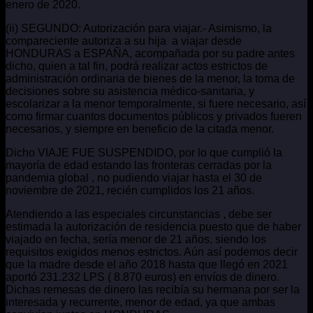
enero de 2020.
(ii) SEGUNDO: Autorización para viajar.- Asimismo, la
compareciente autoriza a su hija a viajar desde
HONDURAS a ESPAÑA, acompañada por su padre antes
dicho, quien a tal fin, podrá realizar actos estrictos de
administración ordinaria de bienes de la menor, la toma de
decisiones sobre su asistencia médico-sanitaria, y
escolarizar a la menor temporalmente, si fuere necesario, así
como firmar cuantos documentos públicos y privados fueren
necesarios, y siempre en beneficio de la citada menor.
Dicho VIAJE FUE SUSPENDIDO, por lo que cumplió la
mayoría de edad estando las fronteras cerradas por la
pandemia global , no pudiendo viajar hasta el 30 de
noviembre de 2021, recién cumplidos los 21 años.
Atendiendo a las especiales circunstancias , debe ser
estimada la autorización de residencia puesto que de haber
viajado en fecha, sería menor de 21 años, siendo los
requisitos exigidos menos estrictos. Aún así podemos decir
que la madre desde el año 2018 hasta que llegó en 2021
aportó 231.232 LPS ( 8.870 euros) en envíos de dinero.
Dichas remesas de dinero las recibía su hermana por ser la
interesada y recurrente, menor de edad, ya que ambas