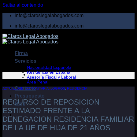
Saltar al contenido
info@claroslegalabogados.com
info@claroslegalabogados.com
Firma
Servicios
Nacionalidad Española
Residencia en España
Asesoría Fiscal y Laboral
Área Penal
Contacto
ACTUALIDAD
,
COMUNITARIA
,
LOGROS
,
RESIDENCIA
Presupuesto
RECURSO DE REPOSICION
Blog
ESTIMADO FRENTE A LA
DENEGACION RESIDENCIA FAMILIAR
DE LA UE DE HIJA DE 21 AÑOS