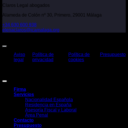
Claros Legal abogados
Alameda de Colón nº 30, Primero, 29001 Málaga
+34 630 600 938
elenaclaros@icamalaga.org
Our Facebook Page
Aviso
Política de
Política de
Presupuesto
legal
privacidad
cookies
Claros Legal Abogados
©
2026. Todos los derechos reservados.
Diseño y desarrollo
TuchoDigital
.
Firma
Servicios
Nacionalidad Española
Residencia en España
Asesoría Fiscal y Laboral
Área Penal
Contacto
Presupuesto