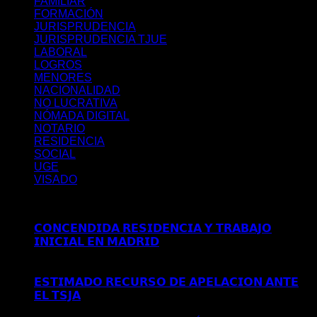
FAMILIAR
FORMACIÓN
JURISPRUDENCIA
JURISPRUDENCIA TJUE
LABORAL
LOGROS
MENORES
NACIONALIDAD
NO LUCRATIVA
NÓMADA DIGITAL
NOTARIO
RESIDENCIA
SOCIAL
UGE
VISADO
Últimos posts
𝗖𝗢𝗡𝗖𝗘𝗡𝗗𝗜𝗗𝗔 𝗥𝗘𝗦𝗜𝗗𝗘𝗡𝗖𝗜𝗔 𝗬 𝗧𝗥𝗔𝗕𝗔𝗝𝗢
𝗜𝗡𝗜𝗖𝗜𝗔𝗟 𝗘𝗡 𝗠𝗔𝗗𝗥𝗜𝗗
Comentarios desactivados
en
𝗖𝗢𝗡𝗖𝗘𝗡𝗗𝗜𝗗𝗔 𝗥𝗘𝗦𝗜𝗗𝗘𝗡𝗖𝗜𝗔 𝗬 𝗧𝗥𝗔𝗕𝗔𝗝𝗢
𝗜𝗡𝗜𝗖𝗜𝗔𝗟 𝗘𝗡 𝗠𝗔𝗗𝗥𝗜𝗗
𝗘𝗦𝗧𝗜𝗠𝗔𝗗𝗢 𝗥𝗘𝗖𝗨𝗥𝗦𝗢 𝗗𝗘 𝗔𝗣𝗘𝗟𝗔𝗖𝗜𝗢𝗡 𝗔𝗡𝗧𝗘
𝗘𝗟 𝗧𝗦𝗝𝗔
Comentarios desactivados
en 𝗘𝗦𝗧𝗜𝗠𝗔𝗗𝗢
𝗥𝗘𝗖𝗨𝗥𝗦𝗢 𝗗𝗘 𝗔𝗣𝗘𝗟𝗔𝗖𝗜𝗢𝗡 𝗔𝗡𝗧𝗘 𝗘𝗟 𝗧𝗦𝗝𝗔