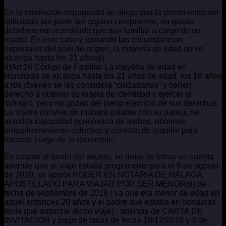
En la resolución impugnada se alega que la documentación
solicitada por parte del órgano competente, no queda
debidamente acreditado que sea familiar a cargo de su
madre. En este caso y tomando las circunstancias
especiales del país de origen, la mayoría de edad no se
alcanza hasta los 21 años(i).
(i)Art 16 Código de Familia: La mayoría de edad en
Honduras se alcanza hasta los 21 años de edad, los 18 años
a los jóvenes se les considera “ciudadanos” y tienen
derecho a obtener su tarjeta de identidad y ejercer el
sufragio, pero no gozan del pleno ejercicio de sus derechos.
La madre convive de manera estable con su pareja, se
acredita capacidad económica de ambos, nóminas,
empadronamiento colectivo y contrato de alquiler para
hacerse cargo de la recurrente.
En cuanto al fondo del asunto, se debe de tomar en cuenta
además que el viaje estaba programado para el 6 de agosto
de 2020, se aporta PODER EN NOTARIA DE MALAGA
APOSTILLADO PARA VIAJAR POR SER MENOR(ii) de
fecha de septiembre de 2019 ( ya que era menor de edad en
aquel entonces 20 años y el padre que estaba en honduras
tenía que autorizar dicho viaje) , además de CARTA DE
INVITACION y pago de tasas de fecha 18/12/2019 y 3 de