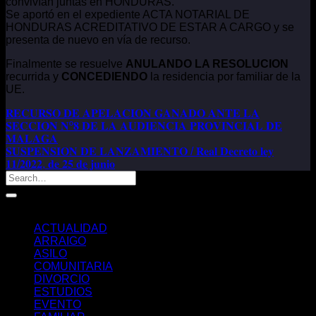
convivían juntas en HONDURAS.
Se aportó en el expediente ACTA NOTARIAL DE
HONDURAS ACREDITATIVO DE ESTAR A CARGO y se
presenta de nuevo en vía de recurso.
Finalmente se resuelve
ANULANDO LA RESOLUCION
recurrida y
CONCEDIENDO
la residencia por familiar de la
UE.
𝐑𝐄𝐂𝐔𝐑𝐒𝐎 𝐃𝐄 𝐀𝐏𝐄𝐋𝐀𝐂𝐈𝐎𝐍 𝐆𝐀𝐍𝐀𝐃𝐎 𝐀𝐍𝐓𝐄 𝐋𝐀
𝐒𝐄𝐂𝐂𝐈𝐎𝐍 𝐍º𝟖 𝐃𝐄 𝐋𝐀 𝐀𝐔𝐃𝐈𝐄𝐍𝐂𝐈𝐀 𝐏𝐑𝐎𝐕𝐈𝐍𝐂𝐈𝐀𝐋 𝐃𝐄
𝐌𝐀𝐋𝐀𝐆𝐀
𝐒𝐔𝐒𝐏𝐄𝐍𝐒𝐈𝐎𝐍 𝐃𝐄 𝐋𝐀𝐍𝐙𝐀𝐌𝐈𝐄𝐍𝐓𝐎 / 𝐑𝐞𝐚𝐥 𝐃𝐞𝐜𝐫𝐞𝐭𝐨 𝐥𝐞𝐲
𝟏𝟏/𝟐𝟎𝟐𝟐, 𝐝𝐞 𝟐𝟓 𝐝𝐞 𝐣𝐮𝐧𝐢𝐨
Categorías
ACTUALIDAD
ARRAIGO
ASILO
COMUNITARIA
DIVORCIO
ESTUDIOS
EVENTO