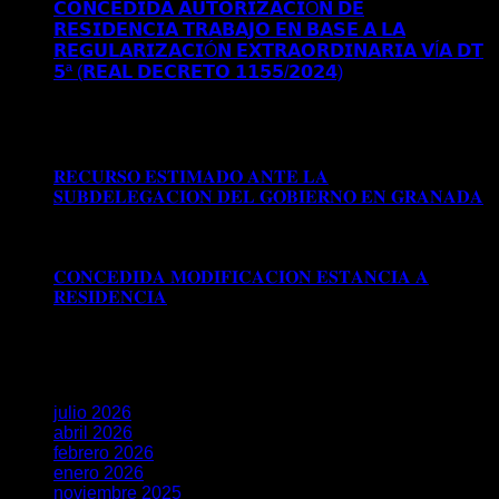
𝗖𝗢𝗡𝗖𝗘𝗗𝗜𝗗𝗔 𝗔𝗨𝗧𝗢𝗥𝗜𝗭𝗔𝗖𝗜Ó𝗡 𝗗𝗘
𝗥𝗘𝗦𝗜𝗗𝗘𝗡𝗖𝗜𝗔 𝗧𝗥𝗔𝗕𝗔𝗝𝗢 𝗘𝗡 𝗕𝗔𝗦𝗘 𝗔 𝗟𝗔
𝗥𝗘𝗚𝗨𝗟𝗔𝗥𝗜𝗭𝗔𝗖𝗜Ó𝗡 𝗘𝗫𝗧𝗥𝗔𝗢𝗥𝗗𝗜𝗡𝗔𝗥𝗜𝗔 𝗩Í𝗔 𝗗𝗧
𝟱ª (𝗥𝗘𝗔𝗟 𝗗𝗘𝗖𝗥𝗘𝗧𝗢 𝟭𝟭𝟱𝟱/𝟮𝟬𝟮𝟰)
Comentarios
desactivados
en 𝗖𝗢𝗡𝗖𝗘𝗗𝗜𝗗𝗔 𝗔𝗨𝗧𝗢𝗥𝗜𝗭𝗔𝗖𝗜Ó𝗡
𝗗𝗘 𝗥𝗘𝗦𝗜𝗗𝗘𝗡𝗖𝗜𝗔 𝗧𝗥𝗔𝗕𝗔𝗝𝗢 𝗘𝗡 𝗕𝗔𝗦𝗘 𝗔 𝗟𝗔
𝗥𝗘𝗚𝗨𝗟𝗔𝗥𝗜𝗭𝗔𝗖𝗜Ó𝗡 𝗘𝗫𝗧𝗥𝗔𝗢𝗥𝗗𝗜𝗡𝗔𝗥𝗜𝗔 𝗩Í𝗔 𝗗𝗧
𝟱ª (𝗥𝗘𝗔𝗟 𝗗𝗘𝗖𝗥𝗘𝗧𝗢 𝟭𝟭𝟱𝟱/𝟮𝟬𝟮𝟰)
𝐑𝐄𝐂𝐔𝐑𝐒𝐎 𝐄𝐒𝐓𝐈𝐌𝐀𝐃𝐎 𝐀𝐍𝐓𝐄 𝐋𝐀
𝐒𝐔𝐁𝐃𝐄𝐋𝐄𝐆𝐀𝐂𝐈𝐎𝐍 𝐃𝐄𝐋 𝐆𝐎𝐁𝐈𝐄𝐑𝐍𝐎 𝐄𝐍 𝐆𝐑𝐀𝐍𝐀𝐃𝐀
Comentarios desactivados
en 𝐑𝐄𝐂𝐔𝐑𝐒𝐎 𝐄𝐒𝐓𝐈𝐌𝐀𝐃𝐎
𝐀𝐍𝐓𝐄 𝐋𝐀 𝐒𝐔𝐁𝐃𝐄𝐋𝐄𝐆𝐀𝐂𝐈𝐎𝐍 𝐃𝐄𝐋 𝐆𝐎𝐁𝐈𝐄𝐑𝐍𝐎 𝐄𝐍
𝐆𝐑𝐀𝐍𝐀𝐃𝐀
𝐂𝐎𝐍𝐂𝐄𝐃𝐈𝐃𝐀 𝐌𝐎𝐃𝐈𝐅𝐈𝐂𝐀𝐂𝐈𝐎𝐍 𝐄𝐒𝐓𝐀𝐍𝐂𝐈𝐀 𝐀
𝐑𝐄𝐒𝐈𝐃𝐄𝐍𝐂𝐈𝐀
Comentarios desactivados
en
𝐂𝐎𝐍𝐂𝐄𝐃𝐈𝐃𝐀 𝐌𝐎𝐃𝐈𝐅𝐈𝐂𝐀𝐂𝐈𝐎𝐍 𝐄𝐒𝐓𝐀𝐍𝐂𝐈𝐀 𝐀
𝐑𝐄𝐒𝐈𝐃𝐄𝐍𝐂𝐈𝐀
Archivos
julio 2026
abril 2026
febrero 2026
enero 2026
noviembre 2025