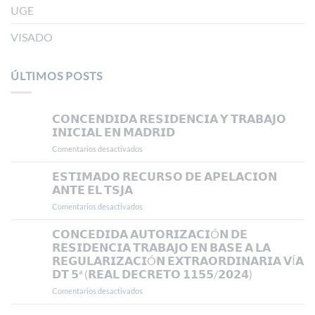
UGE
VISADO
ÚLTIMOS POSTS
𝗖𝗢𝗡𝗖𝗘𝗡𝗗𝗜𝗗𝗔 𝗥𝗘𝗦𝗜𝗗𝗘𝗡𝗖𝗜𝗔 𝗬 𝗧𝗥𝗔𝗕𝗔𝗝𝗢
𝗜𝗡𝗜𝗖𝗜𝗔𝗟 𝗘𝗡 𝗠𝗔𝗗𝗥𝗜𝗗
Comentarios desactivados
en
𝗖𝗢𝗡𝗖𝗘𝗡𝗗𝗜𝗗𝗔
𝗥𝗘𝗦𝗜𝗗𝗘𝗡𝗖𝗜𝗔
𝗘𝗦𝗧𝗜𝗠𝗔𝗗𝗢 𝗥𝗘𝗖𝗨𝗥𝗦𝗢 𝗗𝗘 𝗔𝗣𝗘𝗟𝗔𝗖𝗜𝗢𝗡
𝗬
𝗔𝗡𝗧𝗘 𝗘𝗟 𝗧𝗦𝗝𝗔
𝗧𝗥𝗔𝗕𝗔𝗝𝗢
Comentarios desactivados
en
𝗜𝗡𝗜𝗖𝗜𝗔𝗟
𝗘𝗦𝗧𝗜𝗠𝗔𝗗𝗢
𝗘𝗡
𝗥𝗘𝗖𝗨𝗥𝗦𝗢
𝗖𝗢𝗡𝗖𝗘𝗗𝗜𝗗𝗔 𝗔𝗨𝗧𝗢𝗥𝗜𝗭𝗔𝗖𝗜Ó𝗡 𝗗𝗘
𝗠𝗔𝗗𝗥𝗜𝗗
𝗗𝗘
𝗥𝗘𝗦𝗜𝗗𝗘𝗡𝗖𝗜𝗔 𝗧𝗥𝗔𝗕𝗔𝗝𝗢 𝗘𝗡 𝗕𝗔𝗦𝗘 𝗔 𝗟𝗔
𝗔𝗣𝗘𝗟𝗔𝗖𝗜𝗢𝗡
𝗥𝗘𝗚𝗨𝗟𝗔𝗥𝗜𝗭𝗔𝗖𝗜Ó𝗡 𝗘𝗫𝗧𝗥𝗔𝗢𝗥𝗗𝗜𝗡𝗔𝗥𝗜𝗔 𝗩Í𝗔
𝗔𝗡𝗧𝗘
𝗗𝗧 𝟱ª (𝗥𝗘𝗔𝗟 𝗗𝗘𝗖𝗥𝗘𝗧𝗢 𝟭𝟭𝟱𝟱/𝟮𝟬𝟮𝟰)
𝗘𝗟
𝗧𝗦𝗝𝗔
Comentarios desactivados
en
𝗖𝗢𝗡𝗖𝗘𝗗𝗜𝗗𝗔
𝗔𝗨𝗧𝗢𝗥𝗜𝗭𝗔𝗖𝗜Ó𝗡