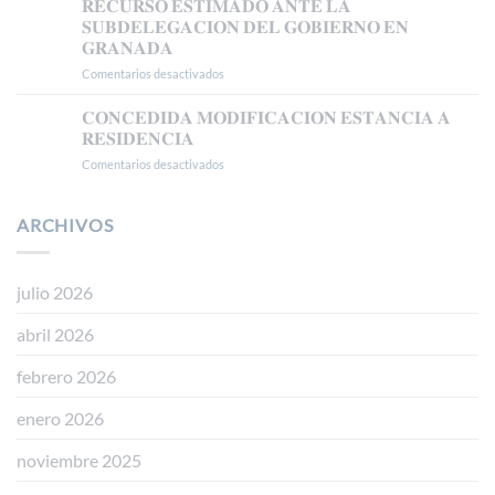
𝐑𝐄𝐂𝐔𝐑𝐒𝐎 𝐄𝐒𝐓𝐈𝐌𝐀𝐃𝐎 𝐀𝐍𝐓𝐄 𝐋𝐀
𝗗𝗘
𝐒𝐔𝐁𝐃𝐄𝐋𝐄𝐆𝐀𝐂𝐈𝐎𝐍 𝐃𝐄𝐋 𝐆𝐎𝐁𝐈𝐄𝐑𝐍𝐎 𝐄𝐍
𝗥𝗘𝗦𝗜𝗗𝗘𝗡𝗖𝗜𝗔
𝐆𝐑𝐀𝐍𝐀𝐃𝐀
𝗧𝗥𝗔𝗕𝗔𝗝𝗢
Comentarios desactivados
en
𝗘𝗡
𝐑𝐄𝐂𝐔𝐑𝐒𝐎
𝗕𝗔𝗦𝗘
𝐄𝐒𝐓𝐈𝐌𝐀𝐃𝐎
𝗔
𝐂𝐎𝐍𝐂𝐄𝐃𝐈𝐃𝐀 𝐌𝐎𝐃𝐈𝐅𝐈𝐂𝐀𝐂𝐈𝐎𝐍 𝐄𝐒𝐓𝐀𝐍𝐂𝐈𝐀 𝐀
𝐀𝐍𝐓𝐄
𝗟𝗔
𝐑𝐄𝐒𝐈𝐃𝐄𝐍𝐂𝐈𝐀
𝐋𝐀
𝗥𝗘𝗚𝗨𝗟𝗔𝗥𝗜𝗭𝗔𝗖𝗜Ó𝗡
Comentarios desactivados
en
𝐒𝐔𝐁𝐃𝐄𝐋𝐄𝐆𝐀𝐂𝐈𝐎𝐍
𝗘𝗫𝗧𝗥𝗔𝗢𝗥𝗗𝗜𝗡𝗔𝗥𝗜𝗔
𝐂𝐎𝐍𝐂𝐄𝐃𝐈𝐃𝐀
𝐃𝐄𝐋
𝗩Í𝗔
𝐌𝐎𝐃𝐈𝐅𝐈𝐂𝐀𝐂𝐈𝐎𝐍
𝐆𝐎𝐁𝐈𝐄𝐑𝐍𝐎
𝗗𝗧
𝐄𝐒𝐓𝐀𝐍𝐂𝐈𝐀
ARCHIVOS
𝐄𝐍
𝟱ª
𝐀
𝐆𝐑𝐀𝐍𝐀𝐃𝐀
(𝗥𝗘𝗔𝗟
𝐑𝐄𝐒𝐈𝐃𝐄𝐍𝐂𝐈𝐀
𝗗𝗘𝗖𝗥𝗘𝗧𝗢
𝟭𝟭𝟱𝟱/𝟮𝟬𝟮𝟰)
julio 2026
abril 2026
febrero 2026
enero 2026
noviembre 2025