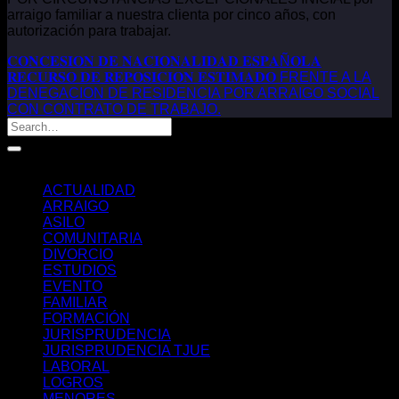
arraigo familiar a nuestra clienta por cinco años, con
autorización para trabajar.
𝐂𝐎𝐍𝐂𝐄𝐒𝐈𝐎𝐍 𝐃𝐄 𝐍𝐀𝐂𝐈𝐎𝐍𝐀𝐋𝐈𝐃𝐀𝐃 𝐄𝐒𝐏𝐀Ñ𝐎𝐋𝐀
𝐑𝐄𝐂𝐔𝐑𝐒𝐎 𝐃𝐄 𝐑𝐄𝐏𝐎𝐒𝐈𝐂𝐈𝐎𝐍 𝐄𝐒𝐓𝐈𝐌𝐀𝐃𝐎 FRENTE A LA
DENEGACION DE RESIDENCIA POR ARRAIGO SOCIAL
CON CONTRATO DE TRABAJO.
Categorías
ACTUALIDAD
ARRAIGO
ASILO
COMUNITARIA
DIVORCIO
ESTUDIOS
EVENTO
FAMILIAR
FORMACIÓN
JURISPRUDENCIA
JURISPRUDENCIA TJUE
LABORAL
LOGROS
MENORES