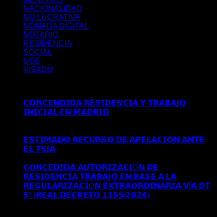
NACIONALIDAD
NO LUCRATIVA
NÓMADA DIGITAL
NOTARIO
RESIDENCIA
SOCIAL
UGE
VISADO
Últimos posts
𝗖𝗢𝗡𝗖𝗘𝗡𝗗𝗜𝗗𝗔 𝗥𝗘𝗦𝗜𝗗𝗘𝗡𝗖𝗜𝗔 𝗬 𝗧𝗥𝗔𝗕𝗔𝗝𝗢
𝗜𝗡𝗜𝗖𝗜𝗔𝗟 𝗘𝗡 𝗠𝗔𝗗𝗥𝗜𝗗
Comentarios desactivados
en
𝗖𝗢𝗡𝗖𝗘𝗡𝗗𝗜𝗗𝗔 𝗥𝗘𝗦𝗜𝗗𝗘𝗡𝗖𝗜𝗔 𝗬 𝗧𝗥𝗔𝗕𝗔𝗝𝗢
𝗜𝗡𝗜𝗖𝗜𝗔𝗟 𝗘𝗡 𝗠𝗔𝗗𝗥𝗜𝗗
𝗘𝗦𝗧𝗜𝗠𝗔𝗗𝗢 𝗥𝗘𝗖𝗨𝗥𝗦𝗢 𝗗𝗘 𝗔𝗣𝗘𝗟𝗔𝗖𝗜𝗢𝗡 𝗔𝗡𝗧𝗘
𝗘𝗟 𝗧𝗦𝗝𝗔
Comentarios desactivados
en 𝗘𝗦𝗧𝗜𝗠𝗔𝗗𝗢
𝗥𝗘𝗖𝗨𝗥𝗦𝗢 𝗗𝗘 𝗔𝗣𝗘𝗟𝗔𝗖𝗜𝗢𝗡 𝗔𝗡𝗧𝗘 𝗘𝗟 𝗧𝗦𝗝𝗔
𝗖𝗢𝗡𝗖𝗘𝗗𝗜𝗗𝗔 𝗔𝗨𝗧𝗢𝗥𝗜𝗭𝗔𝗖𝗜Ó𝗡 𝗗𝗘
𝗥𝗘𝗦𝗜𝗗𝗘𝗡𝗖𝗜𝗔 𝗧𝗥𝗔𝗕𝗔𝗝𝗢 𝗘𝗡 𝗕𝗔𝗦𝗘 𝗔 𝗟𝗔
𝗥𝗘𝗚𝗨𝗟𝗔𝗥𝗜𝗭𝗔𝗖𝗜Ó𝗡 𝗘𝗫𝗧𝗥𝗔𝗢𝗥𝗗𝗜𝗡𝗔𝗥𝗜𝗔 𝗩Í𝗔 𝗗𝗧
𝟱ª (𝗥𝗘𝗔𝗟 𝗗𝗘𝗖𝗥𝗘𝗧𝗢 𝟭𝟭𝟱𝟱/𝟮𝟬𝟮𝟰)
Comentarios
desactivados
en 𝗖𝗢𝗡𝗖𝗘𝗗𝗜𝗗𝗔 𝗔𝗨𝗧𝗢𝗥𝗜𝗭𝗔𝗖𝗜Ó𝗡
𝗗𝗘 𝗥𝗘𝗦𝗜𝗗𝗘𝗡𝗖𝗜𝗔 𝗧𝗥𝗔𝗕𝗔𝗝𝗢 𝗘𝗡 𝗕𝗔𝗦𝗘 𝗔 𝗟𝗔