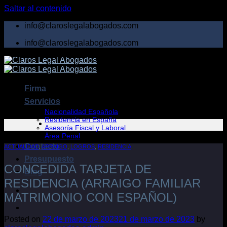
Saltar al contenido
info@claroslegalabogados.com
info@claroslegalabogados.com
Firma
Servicios
Nacionalidad Española
Residencia en España
Asesoría Fiscal y Laboral
Área Penal
Contacto
ACTUALIDAD
,
ARRAIGO
,
LOGROS
,
RESIDENCIA
Presupuesto
CONCEDIDA TARJETA DE
Blog
RESIDENCIA (ARRAIGO FAMILIAR
MATRIMONIO CON ESPAÑOL)
Posted on
22 de marzo de 2023
21 de marzo de 2023
by