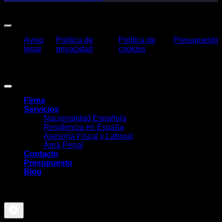
Our Facebook Page
Aviso
Política de
Política de
Presupuesto
legal
privacidad
cookies
Claros Legal Abogados
©
2026. Todos los derechos reservados.
Diseño y desarrollo
TuchoDigital
.
Firma
Servicios
Nacionalidad Española
Residencia en España
Asesoría Fiscal y Laboral
Área Penal
Contacto
Presupuesto
Blog
-