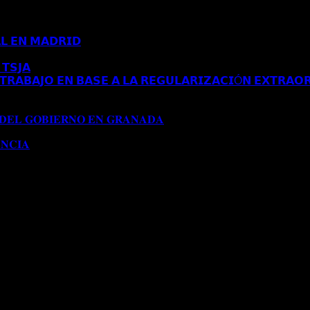
𝗟 𝗘𝗡 𝗠𝗔𝗗𝗥𝗜𝗗
Comentarios desactivados
en 𝗖𝗢𝗡𝗖𝗘𝗡𝗗𝗜𝗗𝗔 
𝗧𝗦𝗝𝗔
Comentarios desactivados
en 𝗘𝗦𝗧𝗜𝗠𝗔𝗗𝗢 𝗥𝗘𝗖𝗨𝗥𝗦𝗢 
𝗥𝗔𝗕𝗔𝗝𝗢 𝗘𝗡 𝗕𝗔𝗦𝗘 𝗔 𝗟𝗔 𝗥𝗘𝗚𝗨𝗟𝗔𝗥𝗜𝗭𝗔𝗖𝗜Ó𝗡 𝗘𝗫𝗧𝗥𝗔𝗢𝗥
𝗔 𝗔𝗨𝗧𝗢𝗥𝗜𝗭𝗔𝗖𝗜Ó𝗡 𝗗𝗘 𝗥𝗘𝗦𝗜𝗗𝗘𝗡𝗖𝗜𝗔 𝗧𝗥𝗔𝗕𝗔𝗝𝗢 𝗘𝗡 𝗕𝗔
𝟭𝟱𝟱/𝟮𝟬𝟮𝟰)
 𝐃𝐄𝐋 𝐆𝐎𝐁𝐈𝐄𝐑𝐍𝐎 𝐄𝐍 𝐆𝐑𝐀𝐍𝐀𝐃𝐀
Comentarios desactivados
en 
𝐍𝐂𝐈𝐀
Comentarios desactivados
en 𝐂𝐎𝐍𝐂𝐄𝐃𝐈𝐃𝐀 𝐌𝐎𝐃𝐈𝐅𝐈𝐂𝐀