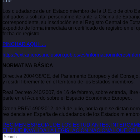
Ene
Los ciudadanos de un Estado miembro de la U.E. o de otro Est
obligados a solicitar personalmente ante la Oficina de Extranj
correspondiente, su inscripción en el Registro Central de Ext
expedido de forma inmediata un certificado de registro en el q
fecha de registro.
PINCHAR AQUI ….
https://extranjeros.inclusion.gob.es/es/informacioninteres/i
NORMATIVA BÁSICA
Directiva 2004/38/CE, del Parlamento Europeo y del Consejo, d
y residir libremente en el territorio de los Estados miembros.
Real Decreto 240/2007, de 16 de febrero, sobre entrada, libr
parte en el Acuerdo sobre el Espacio Económico Europeo.
Orden PRE/1490/2012, de 9 de julio, por la que se dictan norma
residencia en España de ciudadanos de los Estados miembros
RÉGIMEN ESPECIAL DE LOS ESTUDIANTES, INTERCAM
EL TJUE INVALIDA LA LEGISLACIÓN NACIONAL QUE OB