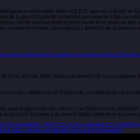
ado parte en el Acuerdo sobre el E.E.E. que van a residir en E
eros de la provincia donde pretendan permanecer o fijar su resid
ranjeros. Dicha solicitud deberá presentarse en el plazo de tre
ue constará el nombre, nacionalidad y domicilio de la persona r
nformacionprocedimientos/ciudadanoscomunitarios/hoja101/index.
e 29 de abril de 2004, relativa al derecho de los ciudadanos de
e circulación y residencia en España de ciudadanos de los Est
s para la aplicación del artículo 7 del Real Decreto 240/2004, d
 de la Unión Europea y de otros Estados parte en el Acuerdo 
BIO DE ALUMNOS, PRÁCTICAS NO LABORALES O SERVIC
LIGA A DECLARAR LOS BIENES EN EL EXTRANJERO