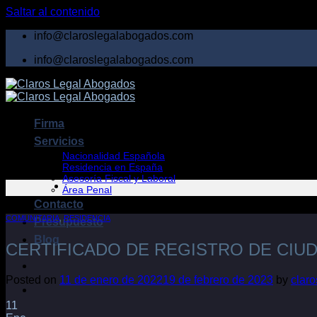
Saltar al contenido
info@claroslegalabogados.com
info@claroslegalabogados.com
Firma
Servicios
Nacionalidad Española
Residencia en España
Asesoría Fiscal y Laboral
Área Penal
Contacto
COMUNITARIA
,
RESIDENCIA
Presupuesto
Blog
CERTIFICADO DE REGISTRO DE CIU
Posted on
11 de enero de 2022
19 de febrero de 2023
by
clar
11