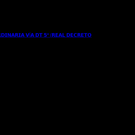
𝗥𝗘𝗦𝗜𝗗𝗘𝗡𝗖𝗜𝗔 𝗬 𝗧𝗥𝗔𝗕𝗔𝗝𝗢 𝗜𝗡𝗜𝗖𝗜𝗔𝗟 𝗘𝗡
𝗘 𝗔𝗣𝗘𝗟𝗔𝗖𝗜𝗢𝗡 𝗔𝗡𝗧𝗘 𝗘𝗟 𝗧𝗦𝗝𝗔
𝗗𝗜𝗡𝗔𝗥𝗜𝗔 𝗩Í𝗔 𝗗𝗧 𝟱ª (𝗥𝗘𝗔𝗟 𝗗𝗘𝗖𝗥𝗘𝗧𝗢
𝗦𝗘 𝗔 𝗟𝗔 𝗥𝗘𝗚𝗨𝗟𝗔𝗥𝗜𝗭𝗔𝗖𝗜Ó𝗡
𝐑𝐄𝐂𝐔𝐑𝐒𝐎 𝐄𝐒𝐓𝐈𝐌𝐀𝐃𝐎 𝐀𝐍𝐓𝐄 𝐋𝐀
𝐈𝐎𝐍 𝐄𝐒𝐓𝐀𝐍𝐂𝐈𝐀 𝐀 𝐑𝐄𝐒𝐈𝐃𝐄𝐍𝐂𝐈𝐀