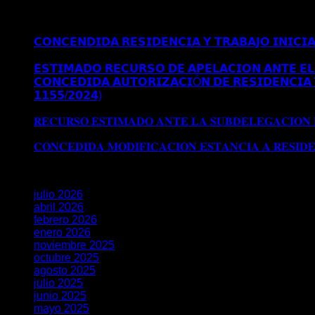
Últimos posts
𝗖𝗢𝗡𝗖𝗘𝗡𝗗𝗜𝗗𝗔 𝗥𝗘𝗦𝗜𝗗𝗘𝗡𝗖𝗜𝗔 𝗬 𝗧𝗥𝗔𝗕𝗔𝗝𝗢 𝗜𝗡𝗜𝗖𝗜
𝗠𝗔𝗗𝗥𝗜𝗗
𝗘𝗦𝗧𝗜𝗠𝗔𝗗𝗢 𝗥𝗘𝗖𝗨𝗥𝗦𝗢 𝗗𝗘 𝗔𝗣𝗘𝗟𝗔𝗖𝗜𝗢𝗡 𝗔𝗡𝗧𝗘 𝗘𝗟 
𝗖𝗢𝗡𝗖𝗘𝗗𝗜𝗗𝗔 𝗔𝗨𝗧𝗢𝗥𝗜𝗭𝗔𝗖𝗜Ó𝗡 𝗗𝗘 𝗥𝗘𝗦𝗜𝗗𝗘𝗡𝗖𝗜𝗔 
𝟭𝟭𝟱𝟱/𝟮𝟬𝟮𝟰)
Comentarios desactivados
en 𝗖𝗢𝗡𝗖𝗘𝗗𝗜
𝗘𝗫𝗧𝗥𝗔𝗢𝗥𝗗𝗜𝗡𝗔𝗥𝗜𝗔 𝗩Í𝗔 𝗗𝗧 𝟱ª (𝗥𝗘𝗔𝗟 𝗗𝗘𝗖𝗥𝗘𝗧𝗢 𝟭
𝐑𝐄𝐂𝐔𝐑𝐒𝐎 𝐄𝐒𝐓𝐈𝐌𝐀𝐃𝐎 𝐀𝐍𝐓𝐄 𝐋𝐀 𝐒𝐔𝐁𝐃𝐄𝐋𝐄𝐆𝐀𝐂𝐈𝐎𝐍
𝐒𝐔𝐁𝐃𝐄𝐋𝐄𝐆𝐀𝐂𝐈𝐎𝐍 𝐃𝐄𝐋 𝐆𝐎𝐁𝐈𝐄𝐑𝐍𝐎 𝐄𝐍 𝐆𝐑𝐀𝐍𝐀𝐃𝐀
𝐂𝐎𝐍𝐂𝐄𝐃𝐈𝐃𝐀 𝐌𝐎𝐃𝐈𝐅𝐈𝐂𝐀𝐂𝐈𝐎𝐍 𝐄𝐒𝐓𝐀𝐍𝐂𝐈𝐀 𝐀 𝐑𝐄𝐒𝐈𝐃
Archivos
julio 2026
abril 2026
febrero 2026
enero 2026
noviembre 2025
octubre 2025
agosto 2025
julio 2025
junio 2025
mayo 2025