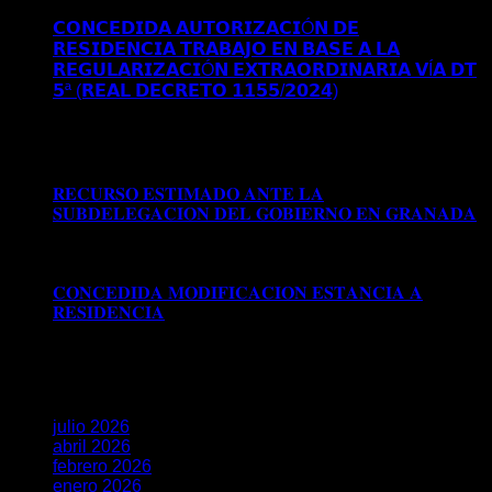
𝗥𝗘𝗖𝗨𝗥𝗦𝗢 𝗗𝗘 𝗔𝗣𝗘𝗟𝗔𝗖𝗜𝗢𝗡 𝗔𝗡𝗧𝗘 𝗘𝗟 𝗧𝗦𝗝𝗔
𝗖𝗢𝗡𝗖𝗘𝗗𝗜𝗗𝗔 𝗔𝗨𝗧𝗢𝗥𝗜𝗭𝗔𝗖𝗜Ó𝗡 𝗗𝗘
𝗥𝗘𝗦𝗜𝗗𝗘𝗡𝗖𝗜𝗔 𝗧𝗥𝗔𝗕𝗔𝗝𝗢 𝗘𝗡 𝗕𝗔𝗦𝗘 𝗔 𝗟𝗔
𝗥𝗘𝗚𝗨𝗟𝗔𝗥𝗜𝗭𝗔𝗖𝗜Ó𝗡 𝗘𝗫𝗧𝗥𝗔𝗢𝗥𝗗𝗜𝗡𝗔𝗥𝗜𝗔 𝗩Í𝗔 𝗗𝗧
𝟱ª (𝗥𝗘𝗔𝗟 𝗗𝗘𝗖𝗥𝗘𝗧𝗢 𝟭𝟭𝟱𝟱/𝟮𝟬𝟮𝟰)
Comentarios
desactivados
en 𝗖𝗢𝗡𝗖𝗘𝗗𝗜𝗗𝗔 𝗔𝗨𝗧𝗢𝗥𝗜𝗭𝗔𝗖𝗜Ó𝗡
𝗗𝗘 𝗥𝗘𝗦𝗜𝗗𝗘𝗡𝗖𝗜𝗔 𝗧𝗥𝗔𝗕𝗔𝗝𝗢 𝗘𝗡 𝗕𝗔𝗦𝗘 𝗔 𝗟𝗔
𝗥𝗘𝗚𝗨𝗟𝗔𝗥𝗜𝗭𝗔𝗖𝗜Ó𝗡 𝗘𝗫𝗧𝗥𝗔𝗢𝗥𝗗𝗜𝗡𝗔𝗥𝗜𝗔 𝗩Í𝗔 𝗗𝗧
𝟱ª (𝗥𝗘𝗔𝗟 𝗗𝗘𝗖𝗥𝗘𝗧𝗢 𝟭𝟭𝟱𝟱/𝟮𝟬𝟮𝟰)
𝐑𝐄𝐂𝐔𝐑𝐒𝐎 𝐄𝐒𝐓𝐈𝐌𝐀𝐃𝐎 𝐀𝐍𝐓𝐄 𝐋𝐀
𝐒𝐔𝐁𝐃𝐄𝐋𝐄𝐆𝐀𝐂𝐈𝐎𝐍 𝐃𝐄𝐋 𝐆𝐎𝐁𝐈𝐄𝐑𝐍𝐎 𝐄𝐍 𝐆𝐑𝐀𝐍𝐀𝐃𝐀
Comentarios desactivados
en 𝐑𝐄𝐂𝐔𝐑𝐒𝐎 𝐄𝐒𝐓𝐈𝐌𝐀𝐃𝐎
𝐀𝐍𝐓𝐄 𝐋𝐀 𝐒𝐔𝐁𝐃𝐄𝐋𝐄𝐆𝐀𝐂𝐈𝐎𝐍 𝐃𝐄𝐋 𝐆𝐎𝐁𝐈𝐄𝐑𝐍𝐎 𝐄𝐍
𝐆𝐑𝐀𝐍𝐀𝐃𝐀
𝐂𝐎𝐍𝐂𝐄𝐃𝐈𝐃𝐀 𝐌𝐎𝐃𝐈𝐅𝐈𝐂𝐀𝐂𝐈𝐎𝐍 𝐄𝐒𝐓𝐀𝐍𝐂𝐈𝐀 𝐀
𝐑𝐄𝐒𝐈𝐃𝐄𝐍𝐂𝐈𝐀
Comentarios desactivados
en
𝐂𝐎𝐍𝐂𝐄𝐃𝐈𝐃𝐀 𝐌𝐎𝐃𝐈𝐅𝐈𝐂𝐀𝐂𝐈𝐎𝐍 𝐄𝐒𝐓𝐀𝐍𝐂𝐈𝐀 𝐀
𝐑𝐄𝐒𝐈𝐃𝐄𝐍𝐂𝐈𝐀
Archivos
julio 2026
abril 2026
febrero 2026
enero 2026