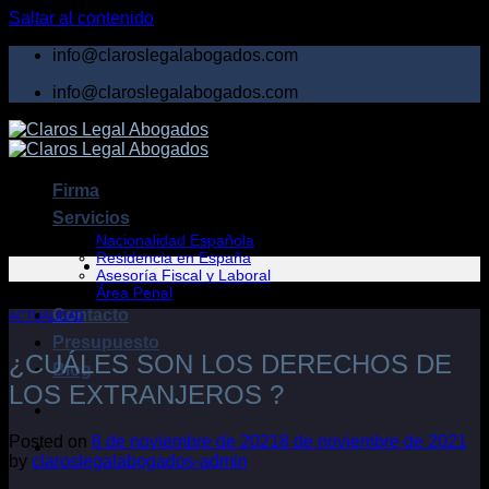
Saltar al contenido
info@claroslegalabogados.com
info@claroslegalabogados.com
Firma
Servicios
Nacionalidad Española
Residencia en España
Asesoría Fiscal y Laboral
Área Penal
Contacto
ACTUALIDAD
Presupuesto
¿CUÁLES SON LOS DERECHOS DE
Blog
LOS EXTRANJEROS ?
Posted on
8 de noviembre de 2021
8 de noviembre de 2021
by
claroslegalabogados-admin