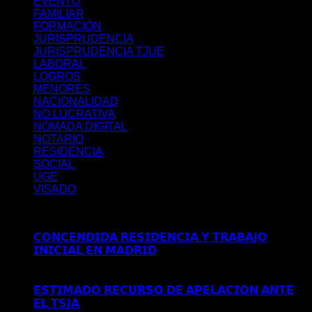
EVENTO
FAMILIAR
FORMACIÓN
JURISPRUDENCIA
JURISPRUDENCIA TJUE
LABORAL
LOGROS
MENORES
NACIONALIDAD
NO LUCRATIVA
NÓMADA DIGITAL
NOTARIO
RESIDENCIA
SOCIAL
UGE
VISADO
Últimos posts
𝗖𝗢𝗡𝗖𝗘𝗡𝗗𝗜𝗗𝗔 𝗥𝗘𝗦𝗜𝗗𝗘𝗡𝗖𝗜𝗔 𝗬 𝗧𝗥𝗔𝗕𝗔𝗝𝗢
𝗜𝗡𝗜𝗖𝗜𝗔𝗟 𝗘𝗡 𝗠𝗔𝗗𝗥𝗜𝗗
Comentarios desactivados
en
𝗖𝗢𝗡𝗖𝗘𝗡𝗗𝗜𝗗𝗔 𝗥𝗘𝗦𝗜𝗗𝗘𝗡𝗖𝗜𝗔 𝗬 𝗧𝗥𝗔𝗕𝗔𝗝𝗢
𝗜𝗡𝗜𝗖𝗜𝗔𝗟 𝗘𝗡 𝗠𝗔𝗗𝗥𝗜𝗗
𝗘𝗦𝗧𝗜𝗠𝗔𝗗𝗢 𝗥𝗘𝗖𝗨𝗥𝗦𝗢 𝗗𝗘 𝗔𝗣𝗘𝗟𝗔𝗖𝗜𝗢𝗡 𝗔𝗡𝗧𝗘
𝗘𝗟 𝗧𝗦𝗝𝗔
Comentarios desactivados
en 𝗘𝗦𝗧𝗜𝗠𝗔𝗗𝗢