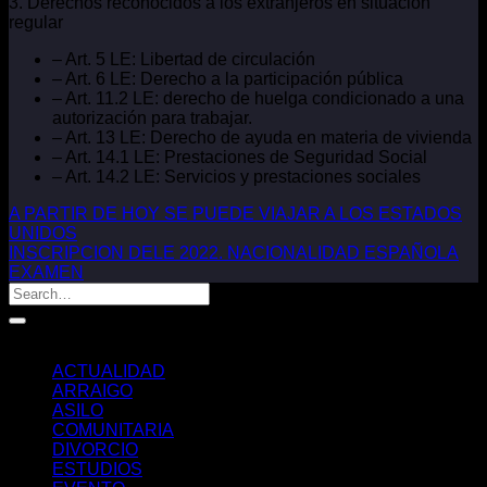
3. Derechos reconocidos a los extranjeros en situación
regular
– Art. 5 LE: Libertad de circulación
– Art. 6 LE: Derecho a la participación pública
– Art. 11.2 LE: derecho de huelga condicionado a una
autorización para trabajar.
– Art. 13 LE: Derecho de ayuda en materia de vivienda
– Art. 14.1 LE: Prestaciones de Seguridad Social
– Art. 14.2 LE: Servicios y prestaciones sociales
A PARTIR DE HOY SE PUEDE VIAJAR A LOS ESTADOS
UNIDOS
INSCRIPCION DELE 2022. NACIONALIDAD ESPAÑOLA
EXAMEN
Categorías
ACTUALIDAD
ARRAIGO
ASILO
COMUNITARIA
DIVORCIO
ESTUDIOS