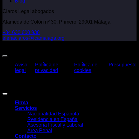
Blog
Claros Legal abogados
Alameda de Colón nº 30, Primero, 29001 Málaga
+34 630 600 938
elenaclaros@icamalaga.org
Our Facebook Page
Aviso
Política de
Política de
Presupuesto
legal
privacidad
cookies
Claros Legal Abogados
©
2026. Todos los derechos reservados.
Diseño y desarrollo
TuchoDigital
.
Firma
Servicios
Nacionalidad Española
Residencia en España
Asesoría Fiscal y Laboral
Área Penal
Contacto