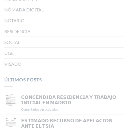
NÓMADA DIGITAL
NOTARIO
RESIDENCIA
SOCIAL
UGE
VISADO
ÚLTIMOS POSTS
𝗖𝗢𝗡𝗖𝗘𝗡𝗗𝗜𝗗𝗔 𝗥𝗘𝗦𝗜𝗗𝗘𝗡𝗖𝗜𝗔 𝗬 𝗧𝗥𝗔𝗕𝗔𝗝𝗢
𝗜𝗡𝗜𝗖𝗜𝗔𝗟 𝗘𝗡 𝗠𝗔𝗗𝗥𝗜𝗗
Comentarios desactivados
en
𝗖𝗢𝗡𝗖𝗘𝗡𝗗𝗜𝗗𝗔
𝗥𝗘𝗦𝗜𝗗𝗘𝗡𝗖𝗜𝗔
𝗘𝗦𝗧𝗜𝗠𝗔𝗗𝗢 𝗥𝗘𝗖𝗨𝗥𝗦𝗢 𝗗𝗘 𝗔𝗣𝗘𝗟𝗔𝗖𝗜𝗢𝗡
𝗬
𝗔𝗡𝗧𝗘 𝗘𝗟 𝗧𝗦𝗝𝗔