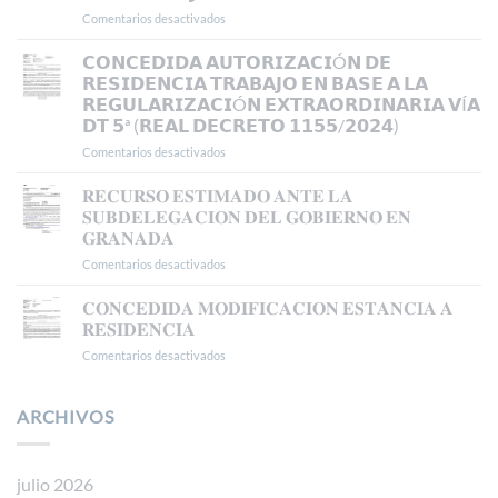
𝗧𝗥𝗔𝗕𝗔𝗝𝗢
Comentarios desactivados
en
𝗜𝗡𝗜𝗖𝗜𝗔𝗟
𝗘𝗦𝗧𝗜𝗠𝗔𝗗𝗢
𝗘𝗡
𝗥𝗘𝗖𝗨𝗥𝗦𝗢
𝗖𝗢𝗡𝗖𝗘𝗗𝗜𝗗𝗔 𝗔𝗨𝗧𝗢𝗥𝗜𝗭𝗔𝗖𝗜Ó𝗡 𝗗𝗘
𝗠𝗔𝗗𝗥𝗜𝗗
𝗗𝗘
𝗥𝗘𝗦𝗜𝗗𝗘𝗡𝗖𝗜𝗔 𝗧𝗥𝗔𝗕𝗔𝗝𝗢 𝗘𝗡 𝗕𝗔𝗦𝗘 𝗔 𝗟𝗔
𝗔𝗣𝗘𝗟𝗔𝗖𝗜𝗢𝗡
𝗥𝗘𝗚𝗨𝗟𝗔𝗥𝗜𝗭𝗔𝗖𝗜Ó𝗡 𝗘𝗫𝗧𝗥𝗔𝗢𝗥𝗗𝗜𝗡𝗔𝗥𝗜𝗔 𝗩Í𝗔
𝗔𝗡𝗧𝗘
𝗗𝗧 𝟱ª (𝗥𝗘𝗔𝗟 𝗗𝗘𝗖𝗥𝗘𝗧𝗢 𝟭𝟭𝟱𝟱/𝟮𝟬𝟮𝟰)
𝗘𝗟
𝗧𝗦𝗝𝗔
Comentarios desactivados
en
𝗖𝗢𝗡𝗖𝗘𝗗𝗜𝗗𝗔
𝗔𝗨𝗧𝗢𝗥𝗜𝗭𝗔𝗖𝗜Ó𝗡
𝐑𝐄𝐂𝐔𝐑𝐒𝐎 𝐄𝐒𝐓𝐈𝐌𝐀𝐃𝐎 𝐀𝐍𝐓𝐄 𝐋𝐀
𝗗𝗘
𝐒𝐔𝐁𝐃𝐄𝐋𝐄𝐆𝐀𝐂𝐈𝐎𝐍 𝐃𝐄𝐋 𝐆𝐎𝐁𝐈𝐄𝐑𝐍𝐎 𝐄𝐍
𝗥𝗘𝗦𝗜𝗗𝗘𝗡𝗖𝗜𝗔
𝐆𝐑𝐀𝐍𝐀𝐃𝐀
𝗧𝗥𝗔𝗕𝗔𝗝𝗢
Comentarios desactivados
en
𝗘𝗡
𝐑𝐄𝐂𝐔𝐑𝐒𝐎
𝗕𝗔𝗦𝗘
𝐄𝐒𝐓𝐈𝐌𝐀𝐃𝐎
𝗔
𝐂𝐎𝐍𝐂𝐄𝐃𝐈𝐃𝐀 𝐌𝐎𝐃𝐈𝐅𝐈𝐂𝐀𝐂𝐈𝐎𝐍 𝐄𝐒𝐓𝐀𝐍𝐂𝐈𝐀 𝐀
𝐀𝐍𝐓𝐄
𝗟𝗔
𝐑𝐄𝐒𝐈𝐃𝐄𝐍𝐂𝐈𝐀
𝐋𝐀
𝗥𝗘𝗚𝗨𝗟𝗔𝗥𝗜𝗭𝗔𝗖𝗜Ó𝗡
Comentarios desactivados
en
𝐒𝐔𝐁𝐃𝐄𝐋𝐄𝐆𝐀𝐂𝐈𝐎𝐍
𝗘𝗫𝗧𝗥𝗔𝗢𝗥𝗗𝗜𝗡𝗔𝗥𝗜𝗔
𝐂𝐎𝐍𝐂𝐄𝐃𝐈𝐃𝐀
𝐃𝐄𝐋
𝗩Í𝗔
𝐌𝐎𝐃𝐈𝐅𝐈𝐂𝐀𝐂𝐈𝐎𝐍
𝐆𝐎𝐁𝐈𝐄𝐑𝐍𝐎
𝗗𝗧
𝐄𝐒𝐓𝐀𝐍𝐂𝐈𝐀
ARCHIVOS
𝐄𝐍
𝟱ª
𝐀
𝐆𝐑𝐀𝐍𝐀𝐃𝐀
(𝗥𝗘𝗔𝗟
𝐑𝐄𝐒𝐈𝐃𝐄𝐍𝐂𝐈𝐀
𝗗𝗘𝗖𝗥𝗘𝗧𝗢
𝟭𝟭𝟱𝟱/𝟮𝟬𝟮𝟰)
julio 2026