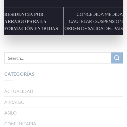
𝐑𝐄𝐒𝐈𝐃𝐄𝐍𝐂𝐈𝐀 𝐏𝐎𝐑
CONCEDIDA MEDIDA
𝐀𝐑𝐑𝐀𝐈𝐆𝐎 𝐏𝐀𝐑𝐀 𝐋𝐀
CAUTELAR / SUSPENSION
𝐅𝐎𝐑𝐌𝐀𝐂𝐈Ó𝐍 𝐄𝐍 𝟏𝟓 𝐃𝐈𝐀𝐒
ORDEN DE SALIDA DEL PAIS
CATEGORÍAS
ACTUALIDAD
ARRAIGO
ASILO
COMUNITARIA